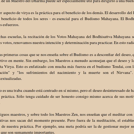
 de un Maestro del Dharma puede ser especialmente útil para dirigirlo a una bue
er aspecto de virya es la práctica para el beneficio de los demás. El desarrollo de
l beneficio de todos los seres - es esencial para el Budismo Mahayana. El Bodh
s esfuerzos.
has escuelas, la recitación de los Votos Mahayana del Bodhisattva Mahayana so
s votos, renovamos nuestra intención y determinación para practicar. En esto radi
as primeras cosas que se nos enseña sobre el Budismo es a desconfiar del deseo, q
tivo en mente. Sin embargo, los Maestros a menudo aconsejan que el deseo y la 
ta Virya. Esto es enfatizado con mucha más fuerza en el budismo Tendai, con l
ación" y "los sufrimientos del nacimiento y la muerte son el Nirvana"
extualizadas.
o es una traba cuando está centrado en sí mismo, pero el deseo desinteresado de h
a práctica. Sólo tenga cuidado de ser honesto consigo mismo acerca de sus moti
.
tiguos maestros, y sobre todo los Maestros Zen, nos enseñan que el meditar con
ativas nos sacan del momento presente. Pero fuera de la meditación, el establ
 de nuestra práctica. Por ejemplo, una meta podría ser la de gestionar mejor n
 - que son sumamente importantes.