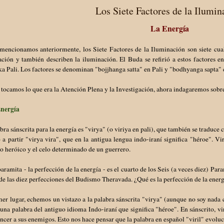
Los Siete Factores de la Ilumin
La Energía
encionamos anteriormente, los Siete Factores de la Iluminación son siete cual
ción y también describen la iluminación. El Buda se refirió a estos factores e
ka Pali. Los factores se denominan "bojjhanga satta" en Pali y "bodhyanga sapta" 
 tocamos lo que era la Atención Plena y la Investigación, ahora indagaremos sobre 
Energía
bra sánscrita para la energía es "virya" (o viriya en pali), que también se traduce
 a partir "virya vira", que en la antigua lengua indo-iraní significa "héroe". V
o heróico y el celo determinado de un guerrero.
aramita - la perfección de la energía - es el cuarto de los Seis (a veces diez) P
de las diez perfecciones del Budismo Theravada. ¿Qué es la perfección de la ener
er lugar, echemos un vistazo a la palabra sánscrita "virya" (aunque no soy nada 
 una palabra del antiguo idioma Indo-iraní que significa "héroe". En sánscrito, vi
ncer a sus enemigos. Esto nos hace pensar que la palabra en español "viril" evoluc