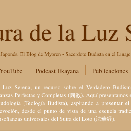
ura de la Luz 
Japonés. El Blog de Myoren - Sacerdote Budista en el Linaj
 YouTube
Podcast Ekayana
Publicaciones
 la Luz Serena, un recurso sobre el Verdadero Bu
eñanzas Perfectas y Completas (圓教). Aquí presentamos e
Budología (Teología Budista), aspirando a presentar 
devoción, desde el punto de vista de una escuela trad
enseñanzas universales del Sutra del Loto (法華経).