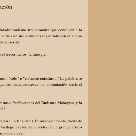
ación
idades budistas tradicionales que conducen a la
n varios de sus sermones registrados en el canon
en sánscrito.
el tercer factor: la Energía.
 como "celo" o "esfuerzo entusiasta." La palabra se
irya, entonces, conserva una connotación atada al
aramitas o Perfecciones del Budismo Mahayana y la
gía?
cerca a un linguista). Etimológicamente, viene de
rya llegó a referirse al poder de un gran guerrero
ionó de virya.