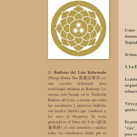
Como m
ilumina
Tripita
Si bien
3. La 
El
Budismo del Loto Reformado
(Shingi Hokke Shu 新義法華宗) es
La pala
una escuela reformada pero
originó
tradicional ortodoxa de Budismo. La
esfuerz
misma está basada en la Tradición
Budista del Loto, y enseña que todas
Virya p
las enseñanzas y prácticas budistas
quinta 
son medios hábiles que conducen a
los seres al Despertar. Su texto
En prim
principal es el Sutra del Loto (妙法
蓮華經), el cual armoniza y unifica
"vira",
todas las enseñanzas dadas por el
para ve