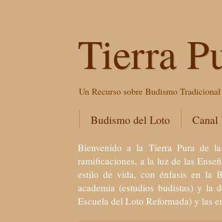
Tierra P
Un Recurso sobre Budismo Tradicional 
Budismo del Loto
Canal
Bienvenido a la Tierra Pura de
ramificaciones, a la luz de las Ens
estilo de vida, con énfasis en la 
academia (estudios budistas) y la 
Escuela del Loto Reformada) y las 