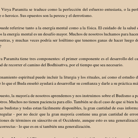
 Virya Paramita se traduce como la perfección del esfuerzo entusiasta, o la pe
e o heroico. Sus opuestos son la pereza y el derrotismo.
uede referirse tanto a la energía mental como a la física. El cuidado de la salud
s la energía mental es un desafío mayor. Muchos de nosotros luchamos para hacer
r sutras, y muchas veces podría ser loúltimo que tenemos ganas de hacer luego 
?
a Paramita tiene tres componentes: el primer componente es el desarrollo del cará
d de recorrer el camino del Bodhisattva, por el tiempo que sea necesario.
enamiento espiritual puede incluir la liturgia y los rituales, así como el estudi
e lo que el Buda enseñó ayudará a desarrollar su confianza y darle a su práctica m
uesto, la mayoría de nosotros aprendemos y nos instruimos sobre el Budismo a par
tros. Muchos no tienen paciencia para ello. También se da el caso de que si bien 
as budistas y todas estan fácilmente disponibles, la gran cantidad de esas inform
regular - por no decir que la gran mayoría contiene una gran cantidad de error
iones de términos en sánscrito en el Occidente, aunque esto es una generalizació
ncorrectas - lo que es en sí también una generalización.