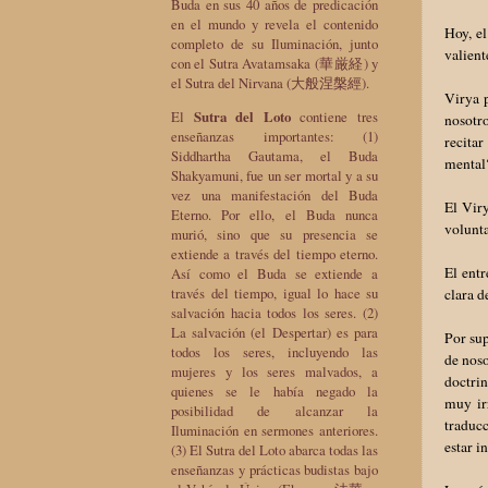
Buda en sus 40 años de predicación
en el mundo y revela el contenido
Hoy, el
completo de su Iluminación, junto
valient
con el Sutra Avatamsaka (華厳経) y
el Sutra del Nirvana (大般涅槃經).
Virya p
El
Sutra del Loto
contiene tres
nosotro
enseñanzas importantes: (1)
recita
Siddhartha Gautama, el Buda
mental
Shakyamuni, fue un ser mortal y a su
vez una manifestación del Buda
El Viry
Eterno. Por ello, el Buda nunca
volunta
murió, sino que su presencia se
extiende a través del tiempo eterno.
El entr
Así como el Buda se extiende a
través del tiempo, igual lo hace su
clara d
salvación hacia todos los seres. (2)
La salvación (el Despertar) es para
Por sup
todos los seres, incluyendo las
de noso
mujeres y los seres malvados, a
doctrin
quienes se le había negado la
muy ir
posibilidad de alcanzar la
traducc
Iluminación en sermones anteriores.
estar i
(3) El Sutra del Loto abarca todas las
enseñanzas y prácticas budistas bajo