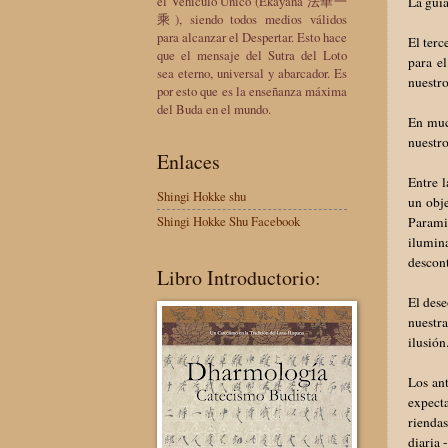
el Vehículo Único (Ekayana 法華一
La guía
乘), siendo todos medios válidos
para alcanzar el Despertar. Esto hace
El terc
que el mensaje del Sutra del Loto
para e
sea eterno, universal y abarcador. Es
nuestro
por esto que es la enseñanza máxima
del Buda en el mundo.
En muc
nuestro
Enlaces
Entre l
Shingi Hokke shu
un obje
Shingi Hokke Shu Facebook
Parami
ilumin
descont
Libro Introductorio:
El dese
nuestr
ilusión
Los an
expect
riendas
diaria