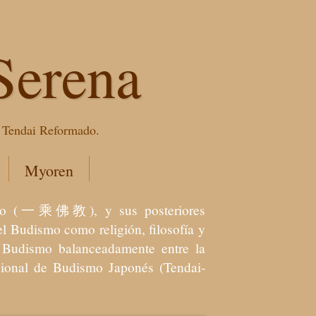
Serena
e Tendai Reformado.
Myoren
dismo (一乘佛教), y sus posteriores
l Budismo como religión, filosofía y
el Budismo balanceadamente entre la
icional de Budismo Japonés (Tendai-