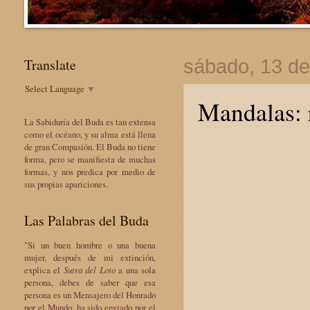
Translate
sábado, 13 de
Select Language
▼
Mandalas: 
La Sabiduría del Buda es tan extensa
como el océano, y su alma está llena
de gran Compasión. El Buda no tiene
forma, pero se manifiesta de muchas
formas, y nos predica por medio de
sus propias apariciones.
Las Palabras del Buda
"Si un buen hombre o una buena
mujer, después de mi extinción,
explica el
Sutra del Loto
a una sola
persona, debes de saber que esa
persona es un Mensajero del Honrado
por el Mundo, ha sido enviado por el