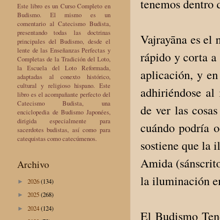
tenemos dentro 
Este libro es un Curso Completo en
Budismo. El mismo es un
comentario al Catecismo Budista,
presentando todas las doctrinas
Vajrayāna es el 
principales del Budismo, desde el
lente de las Enseñanzas Perfectas y
rápido y corta a
Completas de la Tradición del Loto,
la Escuela del Loto Reformada,
aplicación, y en
adaptadas al conexto histórico,
cultural y religioso hispano. Este
adhiriéndose al
libro es el acompañante perfecto del
Catecismo Budista, una
de ver las cosas
enciclopedia de Budismo Japonées,
dirigida especialmente para
cuándo podría oc
sacerdotes budistas, así como para
catequistas como catecúmenos.
sostiene que la 
Amida (sánscrito
Archivo
la iluminación e
2026
(134)
►
2025
(268)
►
2024
(124)
►
El Budismo Tend