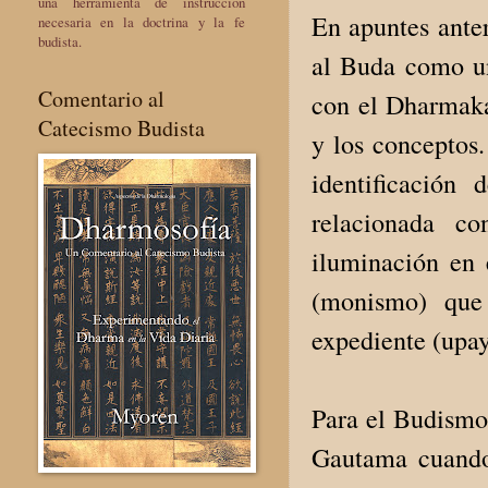
una herramienta de instrucción
En apuntes ante
necesaria en la doctrina y la fe
budista.
al Buda como un
Comentario al
con el Dharmaka
Catecismo Budista
y los conceptos
identificación
relacionada c
iluminación en 
(monismo) que
expediente (upa
Para el Budismo
Gautama cuando 