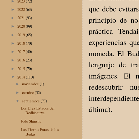
2023
(72)
►
que debe evitars
2022
(63)
►
principio de no
2021
(93)
►
2020
(99)
►
práctica Tend
2019
(65)
►
experiencias qu
2018
(70)
►
moneda. El Budi
2017
(40)
►
2016
(23)
►
lenguaje de tr
2015
(70)
►
imágenes. El m
2014
(110)
▼
noviembre
(1)
►
redescubrir nu
octubre
(32)
►
interdependien
septiembre
(77)
▼
áltima).
Los Diez Estados del
Bodhisattva
Jodo Shinshu
Las Tierras Puras de los
Budas