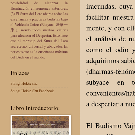
posibilidad de alcanzar la
iracundas, cuya 
Iluminación en sermones anteriores.
(3) El Sutra del Loto abarca todas las
facilitar nuest
enseñanzas y prácticas budistas bajo
el Vehículo Único (Ekayana 法華一
mente, y con ell
乘), siendo todos medios válidos
para alcanzar el Despertar. Esto hace
el análisis de 
que el mensaje del Sutra del Loto
sea eterno, universal y abarcador. Es
como el odio y
por esto que es la enseñanza máxima
del Buda en el mundo.
adquirimos sabid
(dharmas-fenó
Enlaces
subyace en t
Shingi Hokke shu
convenientes/hab
Shingi Hokke Shu Facebook
a despertar a nu
Libro Introductorio:
El Budismo Vajr