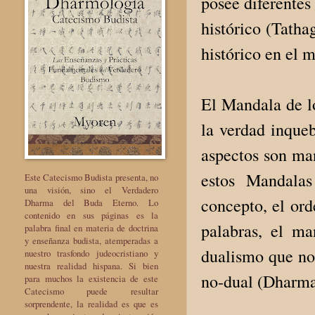
posee diferentes
histórico (Tatha
histórico en el
El Mandala de l
la verdad inqueb
aspectos son man
estos Mandala
Este Catecismo Budista presenta, no
una visión, sino el Verdadero
concepto, el ord
Dharma del Buda Eterno. Lo
contenido en sus páginas es la
palabras, el ma
palabra final en materia de doctrina
y enseñanza budista, atemperadas a
dualismo que nos
nuestro trasfondo judeocristiano y
nuestra realidad hispana. Si bien
no-dual (Dharmak
para muchos la existencia de este
Catecismo puede resultar
sorprendente, la realidad es que es