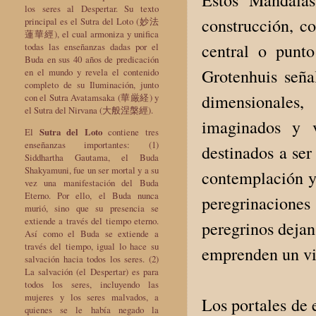
los seres al Despertar. Su texto
construcción, c
principal es el Sutra del Loto (妙法
蓮華經), el cual armoniza y unifica
central o punt
todas las enseñanzas dadas por el
Buda en sus 40 años de predicación
Grotenhuis seña
en el mundo y revela el contenido
completo de su Iluminación, junto
dimensionales,
con el Sutra Avatamsaka (華厳経) y
el Sutra del Nirvana (大般涅槃經).
imaginados y v
El
Sutra del Loto
contiene tres
enseñanzas importantes: (1)
destinados a ser
Siddhartha Gautama, el Buda
Shakyamuni, fue un ser mortal y a su
contemplación y 
vez una manifestación del Buda
Eterno. Por ello, el Buda nunca
peregrinacione
murió, sino que su presencia se
extiende a través del tiempo eterno.
peregrinos dejan
Así como el Buda se extiende a
través del tiempo, igual lo hace su
emprenden un vi
salvación hacia todos los seres. (2)
La salvación (el Despertar) es para
todos los seres, incluyendo las
mujeres y los seres malvados, a
Los portales de 
quienes se le había negado la