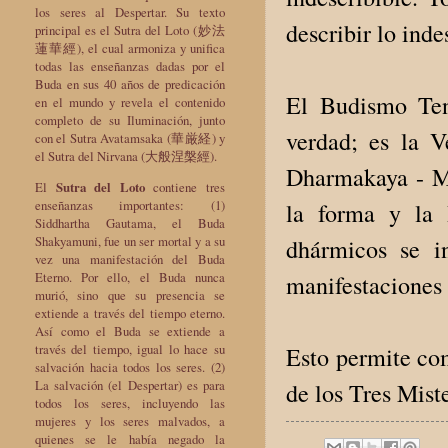
los seres al Despertar. Su texto
describir lo inde
principal es el Sutra del Loto (妙法
蓮華經), el cual armoniza y unifica
todas las enseñanzas dadas por el
Buda en sus 40 años de predicación
El Budismo Ten
en el mundo y revela el contenido
completo de su Iluminación, junto
verdad; es la 
con el Sutra Avatamsaka (華厳経) y
el Sutra del Nirvana (大般涅槃經).
Dharmakaya - Ma
El
Sutra del Loto
contiene tres
enseñanzas importantes: (1)
la forma y la 
Siddhartha Gautama, el Buda
Shakyamuni, fue un ser mortal y a su
dhármicos se i
vez una manifestación del Buda
Eterno. Por ello, el Buda nunca
manifestaciones 
murió, sino que su presencia se
extiende a través del tiempo eterno.
Así como el Buda se extiende a
través del tiempo, igual lo hace su
Esto permite com
salvación hacia todos los seres. (2)
La salvación (el Despertar) es para
de los Tres Mist
todos los seres, incluyendo las
mujeres y los seres malvados, a
quienes se le había negado la