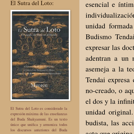
El Sutra del Loto:
esencial e íntim
individualizació
unidad formada 
Budismo Tendai
expresar las doc
adentran a un 
asemeja a la te
Tendai expresa 
no-creado, o aq
el dos y la infi
El Sutra del Loto es considerado la
unidad original.
expresión máxima de las enseñanzas
del Buda Shakyamuni. Es un texto
budista, las ac
único que unifica y armoniza todos
los discursos anteriores del Buda
acto que origina 