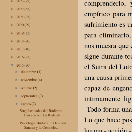
2023
(72)
comprenderlo, 
►
2022
(63)
►
empírico para m
2021
(93)
►
sufrimiento es u
2020
(99)
►
para eliminarlo,
2019
(65)
►
2018
(70)
►
nos muesra que e
2017
(40)
►
sigue durante to
2016
(23)
►
el Sutra del Lot
2015
(70)
▼
diciembre
(1)
►
una causa primer
noviembre
(4)
►
capaz de engend
octubre
(7)
►
septiembre
(7)
►
íntimamente lig
agosto
(7)
▼
Todo forma una e
Singularidades del Budismo
Esotérico I: La Budeida...
Lo que hace posi
Psicología Budista: El Ichinen
Sanzen y la Cosmolo...
karma - acción - 