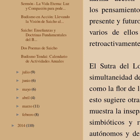
Sermón - La Vida Eterna: Luz
los pensamiento
y Compasión para pode...
Budismo en Acción: Llevando
presente y futur
la Visión de Saicho al...
varios de ello
Saicho: Enseñanzas y
Doctrinas Fundamentales
del B...
retroactivamente
Dos Poemas de Saicho
Budismo Tendai: Calendario
de Actividades Anuales
El Sutra del Lo
julio
(9)
►
simultaneidad de
junio
(6)
►
como la flor de l
mayo
(6)
►
esto sugiere otr
abril
(4)
►
marzo
(11)
►
muestra la insep
febrero
(8)
►
simbióticos y 
2014
(110)
►
autónomos y dem