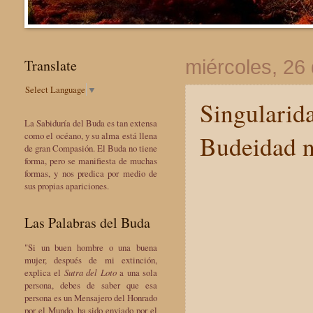
Translate
miércoles, 26
Select Language
▼
Singularid
La Sabiduría del Buda es tan extensa
Budeidad n
como el océano, y su alma está llena
de gran Compasión. El Buda no tiene
forma, pero se manifiesta de muchas
formas, y nos predica por medio de
sus propias apariciones.
Las Palabras del Buda
"Si un buen hombre o una buena
mujer, después de mi extinción,
explica el
Sutra del Loto
a una sola
persona, debes de saber que esa
persona es un Mensajero del Honrado
por el Mundo, ha sido enviado por el