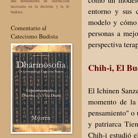
como un modelo 
una herramienta de instrucción
necesaria en la doctrina y la fe
entorno y sus c
budista.
modelo y cómo s
Comentario al
personas a mejo
Catecismo Budista
perspectiva tera
Chih-i, El Bu
El Ichinen Sanz
momento de la 
pensamiento" o 
y patriarca Tie
Chih-i estudió e