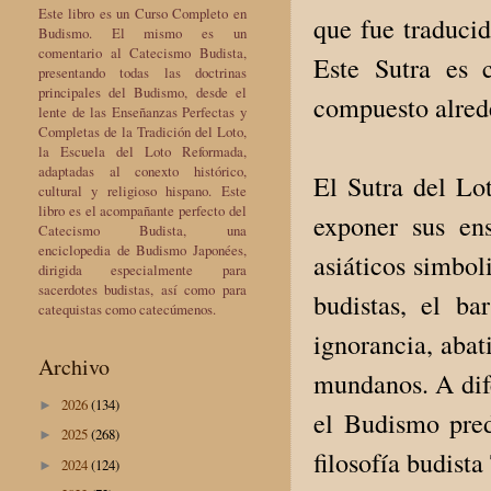
Este libro es un Curso Completo en
que fue traducid
Budismo. El mismo es un
comentario al Catecismo Budista,
Este Sutra es 
presentando todas las doctrinas
principales del Budismo, desde el
compuesto alrede
lente de las Enseñanzas Perfectas y
Completas de la Tradición del Loto,
la Escuela del Loto Reformada,
adaptadas al conexto histórico,
El Sutra del Lot
cultural y religioso hispano. Este
libro es el acompañante perfecto del
exponer sus en
Catecismo Budista, una
enciclopedia de Budismo Japonées,
asiáticos simboli
dirigida especialmente para
sacerdotes budistas, así como para
budistas, el b
catequistas como catecúmenos.
ignorancia, abat
Archivo
mundanos. A dif
2026
(134)
►
el Budismo pred
2025
(268)
►
filosofía budist
2024
(124)
►