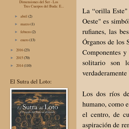
Dimensiones del Ser - Los
Tres Cuerpos del Buda: E...
La “orilla Este"
abril
(2)
►
Oeste" es simból
marzo
(1)
►
rufianes, las be
febrero
(2)
►
enero
(13)
Órganos de los S
►
2016
(23)
Componentes y l
►
2015
(70)
►
solitario son
2014
(110)
►
verdaderamente 
El Sutra del Loto:
Los dos ríos d
humano, como el 
el centro, de c
aspiración de re