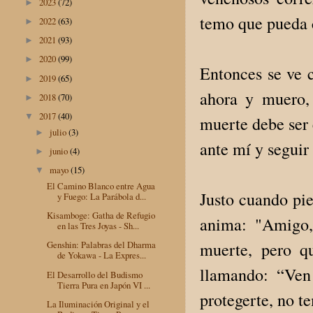
2023
(72)
►
temo que pueda c
2022
(63)
►
2021
(93)
►
2020
(99)
►
Entonces se ve c
2019
(65)
►
ahora y muero,
2018
(70)
►
2017
(40)
▼
muerte debe ser 
julio
(3)
►
ante mí y seguir
junio
(4)
►
mayo
(15)
▼
El Camino Blanco entre Agua
Justo cuando pie
y Fuego: La Parábola d...
Kisamboge: Gatha de Refugio
anima: "Amigo,
en las Tres Joyas - Sh...
muerte, pero q
Genshin: Palabras del Dharma
de Yokawa - La Expres...
llamando: “Ven
El Desarrollo del Budismo
Tierra Pura en Japón VI ...
protegerte, no t
La Iluminación Original y el