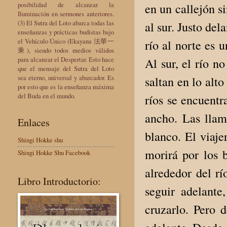
posibilidad de alcanzar la
en un callejón si
Iluminación en sermones anteriores.
(3) El Sutra del Loto abarca todas las
al sur. Justo del
enseñanzas y prácticas budistas bajo
el Vehículo Único (Ekayana 法華一
río al norte es 
乘), siendo todos medios válidos
para alcanzar el Despertar. Esto hace
Al sur, el río n
que el mensaje del Sutra del Loto
sea eterno, universal y abarcador. Es
saltan en lo alt
por esto que es la enseñanza máxima
del Buda en el mundo.
ríos se encuentr
ancho. Las llam
Enlaces
blanco. El viaje
Shingi Hokke shu
morirá por los b
Shingi Hokke Shu Facebook
alrededor del rí
Libro Introductorio:
seguir adelant
cruzarlo. Pero 