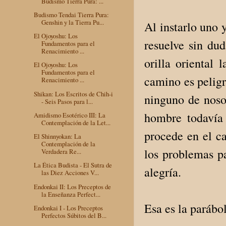
Budismo Tierra Pura: ...
Budismo Tendai Tierra Pura:
Genshin y la Tierra Pu...
Al instarlo uno 
El Ojoyoshu: Los
resuelve sin du
Fundamentos para el
Renacimiento ...
orilla oriental 
El Ojoyoshu: Los
Fundamentos para el
camino es peligr
Renacimiento ...
Shikan: Los Escritos de Chih-i
ninguno de nosot
- Seis Pasos para l...
hombre todavía 
Amidismo Esotérico III: La
Contemplación de la Let...
procede en el ca
El Shinnyokan: La
Contemplación de la
los problemas p
Verdadera Re...
La Ética Budista - El Sutra de
alegría.
las Diez Acciones V...
Endonkai II: Los Preceptos de
la Enseñanza Perfect...
Esa es la parábol
Endonkai I - Los Preceptos
Perfectos Súbitos del B...