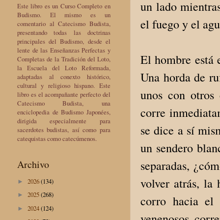
un lado mientras
Este libro es un Curso Completo en
Budismo. El mismo es un
el fuego y el ag
comentario al Catecismo Budista,
presentando todas las doctrinas
principales del Budismo, desde el
lente de las Enseñanzas Perfectas y
El hombre está e
Completas de la Tradición del Loto,
la Escuela del Loto Reformada,
Una horda de ruf
adaptadas al conexto histórico,
cultural y religioso hispano. Este
unos con otros
libro es el acompañante perfecto del
Catecismo Budista, una
corre inmediatam
enciclopedia de Budismo Japonées,
dirigida especialmente para
se dice a sí mis
sacerdotes budistas, así como para
catequistas como catecúmenos.
un sendero blan
Archivo
separadas, ¿cóm
volver atrás, la
2026
(134)
►
2025
(268)
►
corro hacia el
2024
(124)
►
venenosos corr