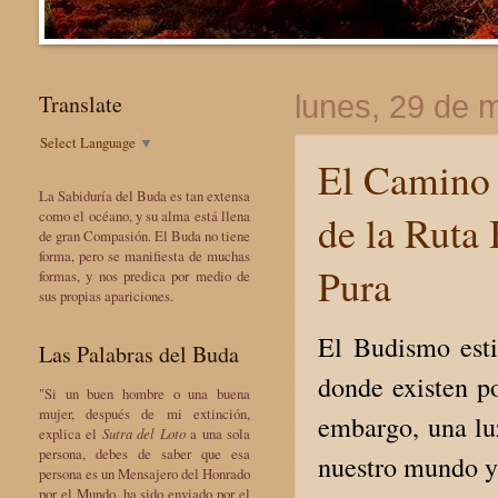
Translate
lunes, 29 de 
Select Language
▼
El Camino 
La Sabiduría del Buda es tan extensa
de la Ruta
como el océano, y su alma está llena
de gran Compasión. El Buda no tiene
forma, pero se manifiesta de muchas
Pura
formas, y nos predica por medio de
sus propias apariciones.
El Budismo est
Las Palabras del Buda
donde existen po
"Si un buen hombre o una buena
mujer, después de mi extinción,
embargo, una luz
explica el
Sutra del Loto
a una sola
persona, debes de saber que esa
nuestro mundo y 
persona es un Mensajero del Honrado
por el Mundo, ha sido enviado por el