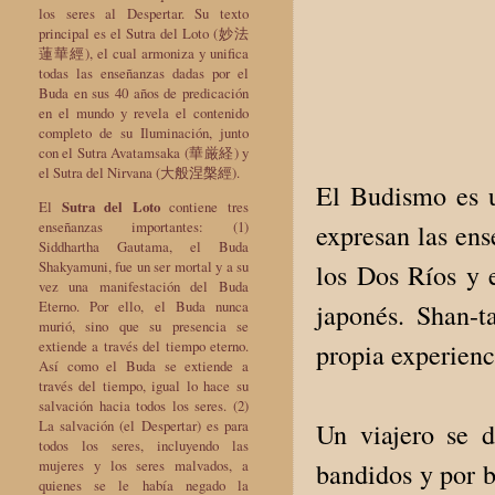
los seres al Despertar. Su texto
principal es el Sutra del Loto (妙法
蓮華經), el cual armoniza y unifica
todas las enseñanzas dadas por el
Buda en sus 40 años de predicación
en el mundo y revela el contenido
completo de su Iluminación, junto
con el Sutra Avatamsaka (華厳経) y
el Sutra del Nirvana (大般涅槃經).
El Budismo es u
El
Sutra del Loto
contiene tres
enseñanzas importantes: (1)
expresan las ens
Siddhartha Gautama, el Buda
Shakyamuni, fue un ser mortal y a su
los Dos Ríos y 
vez una manifestación del Buda
Eterno. Por ello, el Buda nunca
japonés. Shan-
murió, sino que su presencia se
extiende a través del tiempo eterno.
propia experienc
Así como el Buda se extiende a
través del tiempo, igual lo hace su
salvación hacia todos los seres. (2)
La salvación (el Despertar) es para
Un viajero se d
todos los seres, incluyendo las
mujeres y los seres malvados, a
bandidos y por b
quienes se le había negado la