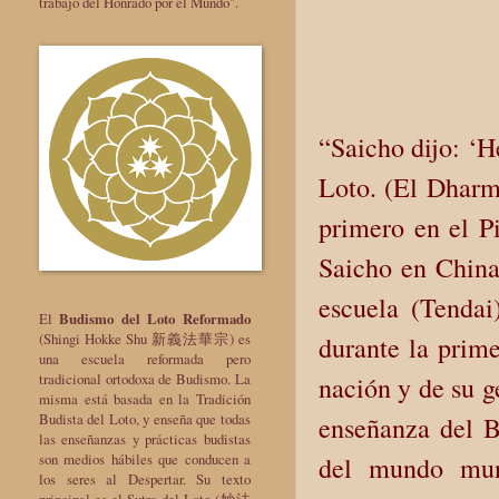
trabajo del Honrado por el Mundo".
“Saicho dijo: ‘H
Loto. (El Dharm
primero en el P
Saicho en China]
escuela (Tendai
El
Budismo del Loto Reformado
(Shingi Hokke Shu 新義法華宗) es
durante la prime
una escuela reformada pero
tradicional ortodoxa de Budismo. La
nación y de su ge
misma está basada en la Tradición
Budista del Loto, y enseña que todas
enseñanza del B
las enseñanzas y prácticas budistas
son medios hábiles que conducen a
del mundo mun
los seres al Despertar. Su texto
principal es el Sutra del Loto (妙法