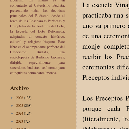
La escuela Vinay
comentario al Catecismo Budista,
presentando todas las doctrinas
practicaba una 
principales del Budismo, desde el
lente de las Enseñanzas Perfectas y
uno va primero a
Completas de la Tradición del Loto,
la Escuela del Loto Reformada,
de una ceremoni
adaptadas al conexto histórico,
cultural y religioso hispano. Este
monje completo
libro es el acompañante perfecto del
Catecismo Budista, una
recibir los Pr
enciclopedia de Budismo Japonées,
dirigida especialmente para
ceremonias difie
sacerdotes budistas, así como para
catequistas como catecúmenos.
Preceptos individ
Archivo
Los Preceptos 
2026
(133)
►
2025
(268)
►
porque cada P
2024
(124)
►
(literalmente, "
2023
(72)
►
(Mahayana) abra
2022
(63)