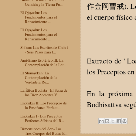
作金岡曹戒). Los pre
Genshin y la Tierra Pu...
El Ojoyoshu: Los
el cuerpo físico 
Fundamentos para el
Renacimiento ...
El Ojoyoshu: Los
Fundamentos para el
Renacimiento ...
Shikan: Los Escritos de Chih-i
- Seis Pasos para l...
Extracto de "Lo
Amidismo Esotérico III: La
Contemplación de la Let...
los Preceptos en
El Shinnyokan: La
Contemplación de la
Verdadera Re...
La Ética Budista - El Sutra de
En la próxima 
las Diez Acciones V...
Bodhisattva segú
Endonkai II: Los Preceptos de
la Enseñanza Perfect...
Endonkai I - Los Preceptos
Perfectos Súbitos del B...
Dimensiones del Ser - Los
Tres Cuerpos del Buda: E...