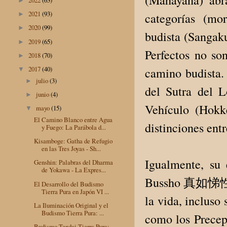
►
2021
(93)
categorías (mor
►
2020
(99)
►
budista (Sangak
2019
(65)
►
Perfectos no so
2018
(70)
►
2017
(40)
camino budista. 
▼
julio
(3)
►
del Sutra del 
junio
(4)
►
Vehículo (Hok
mayo
(15)
▼
El Camino Blanco entre Agua
distinciones ent
y Fuego: La Parábola d...
Kisamboge: Gatha de Refugio
en las Tres Joyas - Sh...
Igualmente, su 
Genshin: Palabras del Dharma
de Yokawa - La Expres...
Bussho 真如悌性) en
El Desarrollo del Budismo
Tierra Pura en Japón VI ...
la vida, incluso
La Iluminación Original y el
Budismo Tierra Pura: ...
como los Precep
Budismo Tendai Tierra Pura: