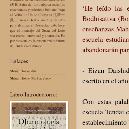
(3) El Sutra del Loto abarca todas las
‘He leído las 
enseñanzas y prácticas budistas bajo
el Vehículo Único (Ekayana 法華一
Bodhisattva (Bo
乘), siendo todos medios válidos
para alcanzar el Despertar. Esto hace
enseñanzas Maha
que el mensaje del Sutra del Loto
sea eterno, universal y abarcador. Es
escuela estudia
por esto que es la enseñanza máxima
del Buda en el mundo.
abandonarán para
Enlaces
- Eizan Daishi
Shingi Hokke shu
Shingi Hokke Shu Facebook
escrito en el añ
Libro Introductorio:
Con estas palab
escuela Tendai 
establecimiento 