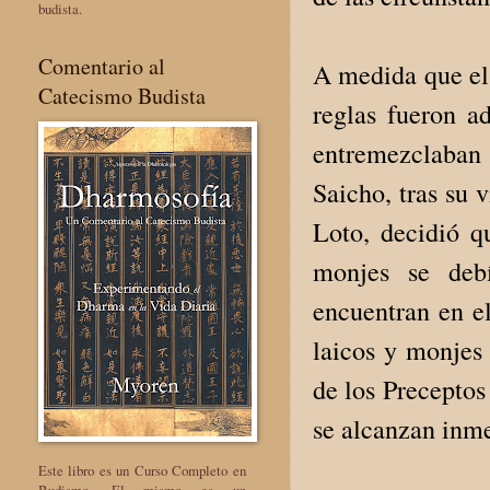
budista.
Comentario al
A medida que el 
Catecismo Budista
reglas fueron a
entremezclaban 
Saicho, tras su 
Loto, decidió q
monjes se deb
encuentran en e
laicos y monjes 
de los Precepto
se alcanzan inme
Este libro es un Curso Completo en
Budismo. El mismo es un