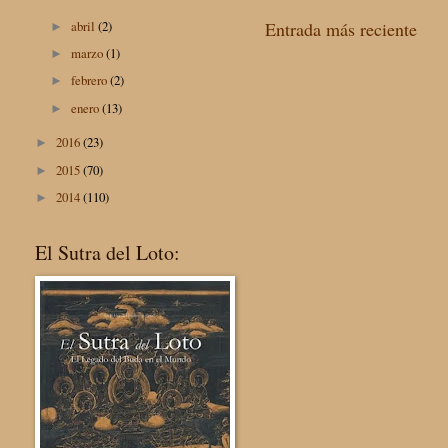
abril
(2)
Entrada más reciente
►
marzo
(1)
►
febrero
(2)
►
enero
(13)
►
2016
(23)
►
2015
(70)
►
2014
(110)
►
El Sutra del Loto: