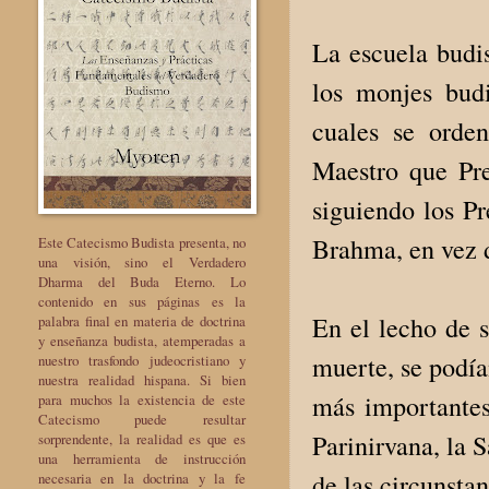
La escuela budi
los monjes bud
cuales se orde
Maestro que Pre
siguiendo los Pr
Brahma, en vez d
Este Catecismo Budista presenta, no
una visión, sino el Verdadero
Dharma del Buda Eterno. Lo
contenido en sus páginas es la
En el lecho de 
palabra final en materia de doctrina
y enseñanza budista, atemperadas a
muerte, se podía
nuestro trasfondo judeocristiano y
nuestra realidad hispana. Si bien
más importantes
para muchos la existencia de este
Catecismo puede resultar
Parinirvana, la 
sorprendente, la realidad es que es
una herramienta de instrucción
de las circunstan
necesaria en la doctrina y la fe