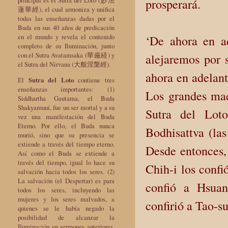
prosperará.
蓮華經), el cual armoniza y unifica
todas las enseñanzas dadas por el
Buda en sus 40 años de predicación
en el mundo y revela el contenido
‘De ahora en a
completo de su Iluminación, junto
con el Sutra Avatamsaka (華厳経) y
alejaremos por 
el Sutra del Nirvana (大般涅槃經).
ahora en adelant
El
Sutra del Loto
contiene tres
enseñanzas importantes: (1)
Los grandes mae
Siddhartha Gautama, el Buda
Shakyamuni, fue un ser mortal y a su
Sutra del Loto
vez una manifestación del Buda
Eterno. Por ello, el Buda nunca
Bodhisattva (las
murió, sino que su presencia se
extiende a través del tiempo eterno.
Desde entonces, 
Así como el Buda se extiende a
través del tiempo, igual lo hace su
Chih-i los confi
salvación hacia todos los seres. (2)
La salvación (el Despertar) es para
confió a Hsuan
todos los seres, incluyendo las
mujeres y los seres malvados, a
confirió a Tao-su
quienes se le había negado la
posibilidad de alcanzar la
Iluminación en sermones anteriores.