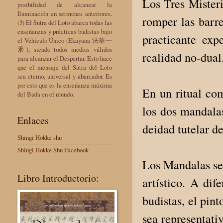
Los Tres Misteri
posibilidad de alcanzar la
Iluminación en sermones anteriores.
romper las barre
(3) El Sutra del Loto abarca todas las
enseñanzas y prácticas budistas bajo
practicante ex
el Vehículo Único (Ekayana 法華一
乘), siendo todos medios válidos
realidad no-dua
para alcanzar el Despertar. Esto hace
que el mensaje del Sutra del Loto
sea eterno, universal y abarcador. Es
por esto que es la enseñanza máxima
En un ritual com
del Buda en el mundo.
los dos mandalas
Enlaces
deidad tutelar d
Shingi Hokke shu
Shingi Hokke Shu Facebook
Los Mandalas se 
Libro Introductorio:
artístico. A dif
budistas, el pin
sea representati