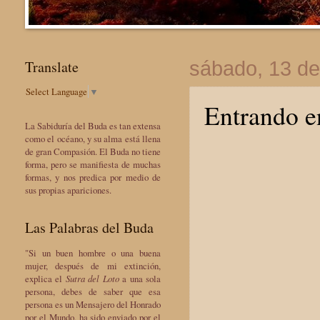
Translate
sábado, 13 de
Select Language
▼
Entrando e
La Sabiduría del Buda es tan extensa
como el océano, y su alma está llena
de gran Compasión. El Buda no tiene
forma, pero se manifiesta de muchas
formas, y nos predica por medio de
sus propias apariciones.
Las Palabras del Buda
"Si un buen hombre o una buena
mujer, después de mi extinción,
explica el
Sutra del Loto
a una sola
persona, debes de saber que esa
persona es un Mensajero del Honrado
por el Mundo, ha sido enviado por el