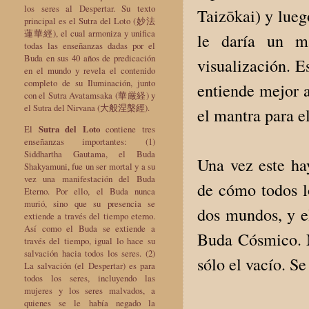
los seres al Despertar. Su texto
Taizōkai) y lue
principal es el Sutra del Loto (妙法
蓮華經), el cual armoniza y unifica
le daría un m
todas las enseñanzas dadas por el
Buda en sus 40 años de predicación
visualización. E
en el mundo y revela el contenido
completo de su Iluminación, junto
entiende mejor a
con el Sutra Avatamsaka (華厳経) y
el Sutra del Nirvana (大般涅槃經).
el mantra para e
El
Sutra del Loto
contiene tres
enseñanzas importantes: (1)
Siddhartha Gautama, el Buda
Una vez este ha
Shakyamuni, fue un ser mortal y a su
vez una manifestación del Buda
de cómo todos l
Eterno. Por ello, el Buda nunca
murió, sino que su presencia se
dos mundos, y el
extiende a través del tiempo eterno.
Así como el Buda se extiende a
Buda Cósmico. No
través del tiempo, igual lo hace su
salvación hacia todos los seres. (2)
sólo el vacío. Se
La salvación (el Despertar) es para
todos los seres, incluyendo las
mujeres y los seres malvados, a
quienes se le había negado la