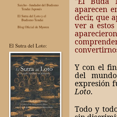
"El Buda 
Saicho - fundador del Budismo
aparecen e
Tendai Japonés
decir, que 
El Sutra del Loto y el
Budismo Tendai
ver a estos
Blog Oficial de Myoren
aparecie
comprender
El Sutra del Loto:
convertirno
Y con el fi
del mundo
expresión f
Loto
.
Todo y todo
sin discrim