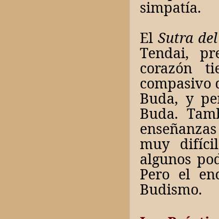
simpatía.
El
Sutra del
Tendai, pr
corazón t
compasivo d
Buda, y pe
Buda. Tamb
enseñanzas 
muy difíci
algunos po
Pero el en
Budismo.