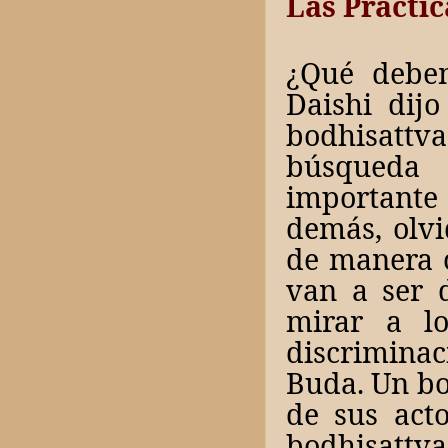
Las Práctic
¿Qué debe
Daishi dij
bodhisattva
búsqueda 
importante
demás, olvi
de manera c
van a ser 
mirar a l
discriminaci
Buda. Un bo
de sus acto
bodhisattva