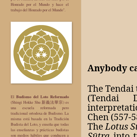
Honrado por el Mundo y hace el
trabajo del Honrado por el Mundo".
Anybody c
The Tendai 
(Tendai 
El
Budismo del Loto Reformado
(Shingi Hokke Shu 新義法華宗) es
interpretati
una escuela reformada pero
tradicional ortodoxa de Budismo. La
Chen (557-5
misma está basada en la Tradición
The
Lotus S
Budista del Loto, y enseña que todas
las enseñanzas y prácticas budistas
Sūtra
into t
son medios hábiles que conducen a