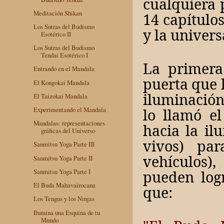
cualquiera 
Meditación Shikan
14 capítulo
Los Sutras del Budismo
y la univer
Esotérico II
Los Sutras del Budismo
Tendai Esotérico I
La primera
Entrando en el Mandala
puerta que l
El Kongokai Mandala
iluminación
El Taizokai Mandala
lo llamó el
Experimentando el Mandala
Mandalas: representaciones
hacia la il
gráficas del Universo
vivos) par
Sanmitsu Yoga Parte III
vehículos)
Sanmitsu Yoga Parte II
pueden log
Sanmitsu Yoga Parte I
El Buda Mahavairocana
que:
Los Tengus y los Ninjas
Ilumina una Esquina de tu
Mundo