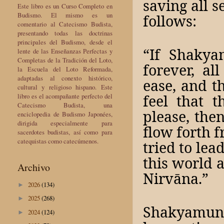
saving all 
Este libro es un Curso Completo en
Budismo. El mismo es un
follows:
comentario al Catecismo Budista,
presentando todas las doctrinas
principales del Budismo, desde el
“If Shakya
lente de las Enseñanzas Perfectas y
Completas de la Tradición del Loto,
forever, al
la Escuela del Loto Reformada,
adaptadas al conexto histórico,
ease, and t
cultural y religioso hispano. Este
feel that 
libro es el acompañante perfecto del
Catecismo Budista, una
please, the
enciclopedia de Budismo Japonées,
dirigida especialmente para
flow forth 
sacerdotes budistas, así como para
catequistas como catecúmenos.
tried to le
this world 
Archivo
Nirvāna.”
2026
(134)
►
2025
(268)
►
Shakyamuni
2024
(124)
►