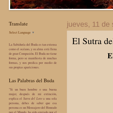
Translate
jueves, 11 de
Select Language
▼
El Sutra d
La Sabiduría del Buda es tan extensa
como el océano, y su alma está llena
E
de gran Compasión. El Buda no tiene
forma, pero se manifiesta de muchas
formas, y nos predica por medio de
sus propias apariciones.
Las Palabras del Buda
"Si un buen hombre o una buena
mujer, después de mi extinción,
explica el
Sutra del Loto
a una sola
persona, debes de saber que esa
persona es un Mensajero del Honrado
por el Mundo, ha sido enviado por el