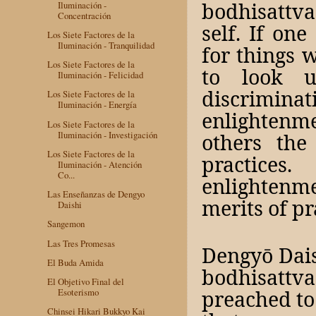
bodhisattva
Iluminación -
Concentración
self. If on
Los Siete Factores de la
Iluminación - Tranquilidad
for things 
Los Siete Factores de la
to look u
Iluminación - Felicidad
discrimin
Los Siete Factores de la
Iluminación - Energía
enlightenm
Los Siete Factores de la
Iluminación - Investigación
others the
Los Siete Factores de la
practice
Iluminación - Atención
Co...
enlightenm
Las Enseñanzas de Dengyo
merits of pr
Daishi
Sangemon
Las Tres Promesas
Dengyō Dais
El Buda Amida
bodhisattva 
El Objetivo Final del
preached to
Esoterismo
Chinsei Hikari Bukkyo Kai