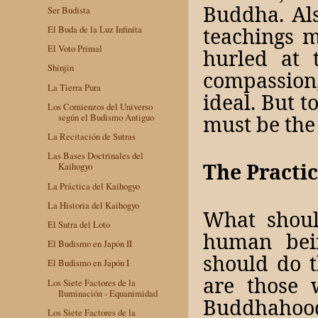
Buddha. Als
Ser Budista
teachings 
El Buda de la Luz Infinita
El Voto Primal
hurled at t
Shinjin
compassion
La Tierra Pura
ideal. But t
Los Comienzos del Universo
must be the
según el Budismo Antiguo
La Recitación de Sutras
Las Bases Doctrinales del
The Practic
Kaihogyo
La Práctica del Kaihogyo
La Historia del Kaihogyo
What shoul
El Sutra del Loto
human bei
El Budismo en Japón II
should do t
El Budismo en Japón I
are those 
Los Siete Factores de la
Iluminación - Equanimidad
Buddhahoo
Los Siete Factores de la