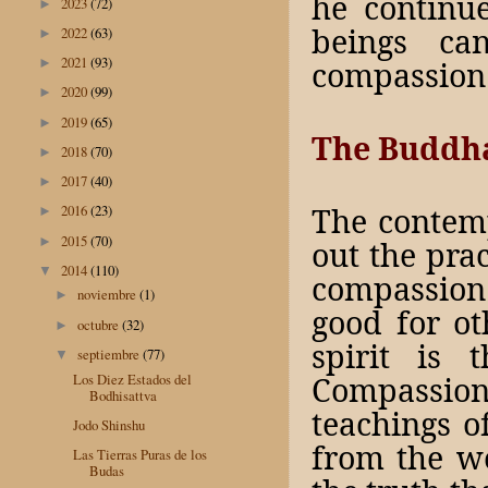
he continu
2023
(72)
►
beings ca
2022
(63)
►
2021
(93)
compassion
►
2020
(99)
►
2019
(65)
►
The Buddh
2018
(70)
►
2017
(40)
►
The contem
2016
(23)
►
2015
(70)
►
out the prac
2014
(110)
▼
compassion 
noviembre
(1)
►
good for oth
octubre
(32)
►
spirit is 
septiembre
(77)
▼
Compassion
Los Diez Estados del
Bodhisattva
teachings 
Jodo Shinshu
from the wo
Las Tierras Puras de los
Budas