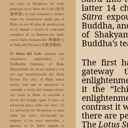
los seres al Despertar. Su texto
latter 14 c
principal es el Sutra del Loto (妙法
Sūtra
expou
蓮華經), el cual armoniza y unifica
todas las enseñanzas dadas por el
Buddha, and
Buda en sus 40 años de predicación
en el mundo y revela el contenido
of Shakyam
completo de su Iluminación, junto
con el Sutra Avatamsaka (華厳経) y
Buddha’s te
el Sutra del Nirvana (大般涅槃經).
El
Sutra del Loto
contiene tres
enseñanzas importantes: (1)
The first 
Siddhartha Gautama, el Buda
gateway t
Shakyamuni, fue un ser mortal y a su
vez una manifestación del Buda
enlightenme
Eterno. Por ello, el Buda nunca
murió, sino que su presencia se
it the “Ich
extiende a través del tiempo eterno.
Así como el Buda se extiende a
enlightenm
través del tiempo, igual lo hace su
contrast it 
salvación hacia todos los seres. (2)
La salvación (el Despertar) es para
there are p
todos los seres, incluyendo las
mujeres y los seres malvados, a
The
Lotus S
quienes se le había negado la