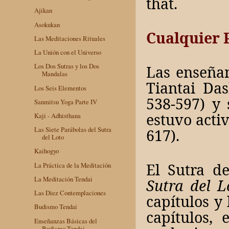
that.
Ajikan
Asokukan
Cualquier 
Las Meditaciones Rituales
La Unión con el Universo
Los Dos Sutras y los Dos
Las enseña
Mandalas
Tiantai Das
Los Seis Elementos
538-597) y 
Sanmitsu Yoga Parte IV
estuvo activ
Kaji - Adhisthana
Las Siete Parábolas del Sutra
617).
del Loto
Kaihogyo
El Sutra de
La Práctica de la Meditación
La Meditación Tendai
Sutra del L
Las Diez Contemplaciones
capítulos y
Budismo Tendai
capítulos, 
Enseñanzas Básicas del
Budismo Tendai