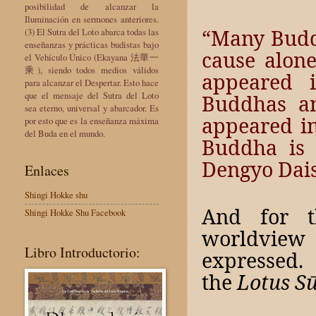
posibilidad de alcanzar la
Iluminación en sermones anteriores.
“Many Budd
(3) El Sutra del Loto abarca todas las
enseñanzas y prácticas budistas bajo
cause alone
el Vehículo Único (Ekayana 法華一
乘), siendo todos medios válidos
appeared 
para alcanzar el Despertar. Esto hace
que el mensaje del Sutra del Loto
Buddhas an
sea eterno, universal y abarcador. Es
appeared i
por esto que es la enseñanza máxima
del Buda en el mundo.
Buddha is 
Dengyo Dais
Enlaces
Shingi Hokke shu
And for th
Shingi Hokke Shu Facebook
worldview
Libro Introductorio:
expressed.
the
Lotus S