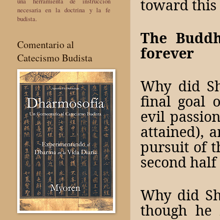
toward this 
una herramienta de instrucción
necesaria en la doctrina y la fe
budista.
The Buddh
Comentario al
forever
Catecismo Budista
Why did Sh
final goal 
evil passio
attained), 
pursuit of 
second half
Why did Sh
though he 