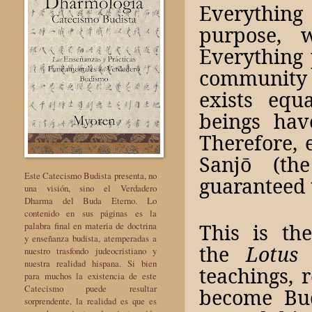
Everything
purpose, w
Everything 
community a
exists equ
beings have
Therefore, 
Sanjō (th
Este Catecismo Budista presenta, no
guaranteed 
una visión, sino el Verdadero
Dharma del Buda Eterno. Lo
contenido en sus páginas es la
This is th
palabra final en materia de doctrina
y enseñanza budista, atemperadas a
the
Lotus 
nuestro trasfondo judeocristiano y
nuestra realidad hispana. Si bien
teachings, r
para muchos la existencia de este
Catecismo puede resultar
become Bud
sorprendente, la realidad es que es