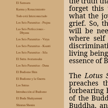
the truth th
El Samsara
forget this
Karma y Renacimiento
what the jo
Todo está Interconectado
grief. So, 
Los Seis Paramitas - Prajna
will be nee
Las Seis Perfecciones -
Dhyana
where self
Los Seis Paramitas - Virya
discriminat
Los Seis Paramitas - Ksanti
living being
Los Seis Paramitas - Sila
essence of 
El Sutra Avatamsaka
Los Seis Paramitas - Dana
El Budismo Shin
The
Lotus 
El Budismo y la Guerra
preaches t
Los Sutras
forbearing 
Introducción al Budismo
of the Budd
El Buda Shakyamuni
Buddha, an
Shinran Shonin