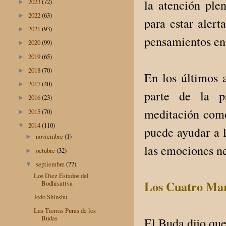
2023
(72)
la atención plen
►
2022
(63)
►
para estar aler
2021
(93)
►
pensamientos en
2020
(99)
►
2019
(65)
►
2018
(70)
►
En los últimos 
2017
(40)
►
parte de la ps
2016
(23)
►
meditación como
2015
(70)
►
2014
(110)
▼
puede ayudar a l
noviembre
(1)
►
las emociones ne
octubre
(32)
►
septiembre
(77)
▼
Los Diez Estados del
Los Cuatro Mar
Bodhisattva
Jodo Shinshu
Las Tierras Puras de los
Budas
El Buda dijo que