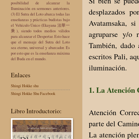
Si bien se pued
posibilidad de alcanzar la
Iluminación en sermones anteriores.
desplazados po
(3) El Sutra del Loto abarca todas las
enseñanzas y prácticas budistas bajo
Avatamsaka, si
el Vehículo Único (Ekayana 法華一
乘), siendo todos medios válidos
agruparse y/o 
para alcanzar el Despertar. Esto hace
que el mensaje del Sutra del Loto
También, dado a
sea eterno, universal y abarcador. Es
por esto que es la enseñanza máxima
escritos Pali, a
del Buda en el mundo.
iluminación.
Enlaces
Shingi Hokke shu
1. La Atención 
Shingi Hokke Shu Facebook
Libro Introductorio:
Atención Correc
parte del Camino
La atención ple