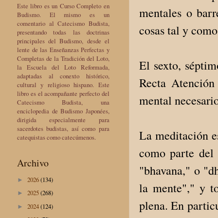
Este libro es un Curso Completo en
mentales o barre
Budismo. El mismo es un
comentario al Catecismo Budista,
cosas tal y como
presentando todas las doctrinas
principales del Budismo, desde el
lente de las Enseñanzas Perfectas y
Completas de la Tradición del Loto,
El sexto, séptim
la Escuela del Loto Reformada,
adaptadas al conexto histórico,
Recta Atención 
cultural y religioso hispano. Este
libro es el acompañante perfecto del
mental necesario
Catecismo Budista, una
enciclopedia de Budismo Japonées,
dirigida especialmente para
sacerdotes budistas, así como para
La meditación e
catequistas como catecúmenos.
como parte del 
Archivo
"bhavana," o "dh
2026
(134)
►
la mente"," y t
2025
(268)
►
plena. En partic
2024
(124)
►