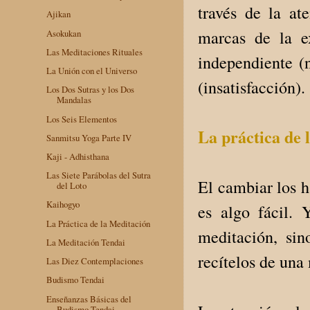
través de la at
Ajikan
marcas de la e
Asokukan
Las Meditaciones Rituales
independiente (
La Unión con el Universo
(insatisfacción)
Los Dos Sutras y los Dos
Mandalas
Los Seis Elementos
La práctica de 
Sanmitsu Yoga Parte IV
Kaji - Adhisthana
Las Siete Parábolas del Sutra
El cambiar los h
del Loto
Kaihogyo
es algo fácil.
La Práctica de la Meditación
meditación, sin
La Meditación Tendai
recítelos de una
Las Diez Contemplaciones
Budismo Tendai
Enseñanzas Básicas del
Budismo Tendai