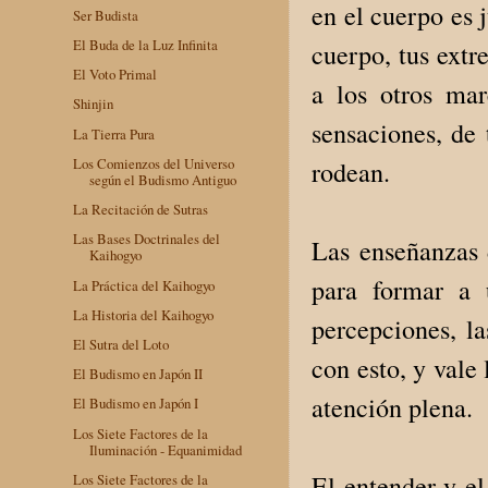
en el cuerpo es 
Ser Budista
El Buda de la Luz Infinita
cuerpo, tus extr
El Voto Primal
a los otros mar
Shinjin
sensaciones, de
La Tierra Pura
Los Comienzos del Universo
rodean.
según el Budismo Antiguo
La Recitación de Sutras
Las Bases Doctrinales del
Las enseñanzas 
Kaihogyo
para formar a 
La Práctica del Kaihogyo
La Historia del Kaihogyo
percepciones, la
El Sutra del Loto
con esto, y vale
El Budismo en Japón II
atención plena.
El Budismo en Japón I
Los Siete Factores de la
Iluminación - Equanimidad
El entender y el
Los Siete Factores de la