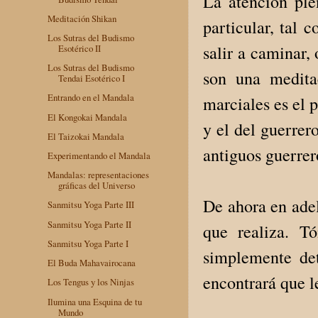
La atención ple
Meditación Shikan
particular, tal 
Los Sutras del Budismo
salir a caminar, 
Esotérico II
Los Sutras del Budismo
son una medita
Tendai Esotérico I
Entrando en el Mandala
marciales es el 
El Kongokai Mandala
y el del guerrer
El Taizokai Mandala
antiguos guerrer
Experimentando el Mandala
Mandalas: representaciones
gráficas del Universo
De ahora en adel
Sanmitsu Yoga Parte III
Sanmitsu Yoga Parte II
que realiza. T
Sanmitsu Yoga Parte I
simplemente det
El Buda Mahavairocana
encontrará que l
Los Tengus y los Ninjas
Ilumina una Esquina de tu
Mundo