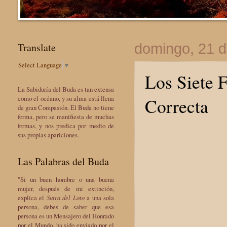
Translate
domingo, 21 d
Select Language
▼
Los Siete F
La Sabiduría del Buda es tan extensa
Correcta
como el océano, y su alma está llena
de gran Compasión. El Buda no tiene
forma, pero se manifiesta de muchas
formas, y nos predica por medio de
sus propias apariciones.
Las Palabras del Buda
"Si un buen hombre o una buena
mujer, después de mi extinción,
explica el
Sutra del Loto
a una sola
persona, debes de saber que esa
persona es un Mensajero del Honrado
por el Mundo, ha sido enviado por el