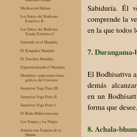
Sabiduría. Él 
Meditación Shikan
Los Sutras del Budismo
comprende la ve
Esotérico II
en la que todos 
Los Sutras del Budismo
Tendai Esotérico I
Entrando en el Mandala
7. Durangama-
El Kongokai Mandala
El Taizokai Mandala
Experimentando el Mandala
El Bodhisattva a
Mandalas: representaciones
gráficas del Universo
demás alcanzar e
Sanmitsu Yoga Parte III
en un Bodhisatt
Sanmitsu Yoga Parte II
forma que desee
Sanmitsu Yoga Parte I
El Buda Mahavairocana
Los Tengus y los Ninjas
8. Achala-bhum
Ilumina una Esquina de tu
Mundo