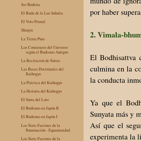
mundo de ignoran
Ser Budista
por haber supera
El Buda de la Luz Infinita
El Voto Primal
Shinjin
2. Vimala-bhum
La Tierra Pura
Los Comienzos del Universo
según el Budismo Antiguo
El Bodhisattva c
La Recitación de Sutras
culmina en la co
Las Bases Doctrinales del
Kaihogyo
la conducta inmo
La Práctica del Kaihogyo
La Historia del Kaihogyo
El Sutra del Loto
Ya que el Bodh
El Budismo en Japón II
Sunyata más y má
El Budismo en Japón I
Así que el segu
Los Siete Factores de la
Iluminación - Equanimidad
experimenta la l
Los Siete Factores de la