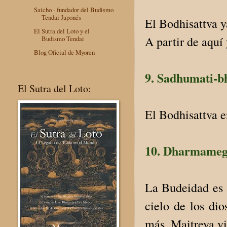
Saicho - fundador del Budismo
Tendai Japonés
El Bodhisattva y
El Sutra del Loto y el
A partir de aquí
Budismo Tendai
Blog Oficial de Myoren
9. Sadhumati-b
El Sutra del Loto:
El Bodhisattva e
10. Dharmameg
La Budeidad es a
cielo de los di
más. Maitreya vi