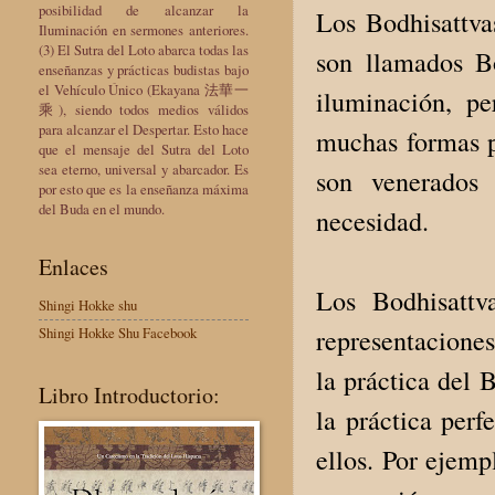
posibilidad de alcanzar la
Los Bodhisattva
Iluminación en sermones anteriores.
(3) El Sutra del Loto abarca todas las
son llamados Bo
enseñanzas y prácticas budistas bajo
el Vehículo Único (Ekayana 法華一
iluminación, p
乘), siendo todos medios válidos
para alcanzar el Despertar. Esto hace
muchas formas pa
que el mensaje del Sutra del Loto
sea eterno, universal y abarcador. Es
son venerados
por esto que es la enseñanza máxima
del Buda en el mundo.
necesidad.
Enlaces
Los Bodhisattv
Shingi Hokke shu
representaciones
Shingi Hokke Shu Facebook
la práctica del 
Libro Introductorio:
la práctica perf
ellos. Por ejemp