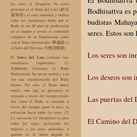
los seres al Despertar. Su texto
Bodhisattva es p
principal es el Sutra del Loto (妙法
蓮華經), el cual armoniza y unifica
budistas Mahaya
todas las enseñanzas dadas por el
Buda en sus 40 años de predicación
seres. Estos son 
en el mundo y revela el contenido
completo de su Iluminación, junto
con el Sutra Avatamsaka (華厳経) y
el Sutra del Nirvana (大般涅槃經).
Los seres son i
El
Sutra del Loto
contiene tres
enseñanzas importantes: (1)
Siddhartha Gautama, el Buda
Shakyamuni, fue un ser mortal y a su
Los deseos son 
vez una manifestación del Buda
Eterno. Por ello, el Buda nunca
murió, sino que su presencia se
extiende a través del tiempo eterno.
Las puertas del 
Así como el Buda se extiende a
través del tiempo, igual lo hace su
salvación hacia todos los seres. (2)
La salvación (el Despertar) es para
El Camino del D
todos los seres, incluyendo las
mujeres y los seres malvados, a
quienes se le había negado la