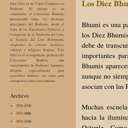
Los Diez Bhu
Este libro es un Curso Completo en
Budismo. El mismo es un
comentario al Catecismo Budista,
presentando todas las doctrinas
Bhumi es una pal
principales del Budismo, desde el
lente de las Enseñanzas Perfectas y
los Diez Bhumis 
Completas de la Tradición del Loto,
la Escuela del Loto Reformada,
debe de transcu
adaptadas al conexto histórico,
cultural y religioso hispano. Este
importantes pa
libro es el acompañante perfecto del
Catecismo Budista, una
Bhumis aparece
enciclopedia de Budismo Japonées,
dirigida especialmente para
aunque no siemp
sacerdotes budistas, así como para
catequistas como catecúmenos.
asocian con las 
Archivo
Muchas escuela
2026
(134)
►
2025
(268)
►
hacia la ilumin
2024
(124)
►
Octuple. Como