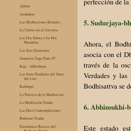
perfección de la
Ajikan
Asokukan
5. Sudurjaya-b
Las Meditaciones Rituales
La Unión con el Universo
Los Dos Sutras y los Dos
Ahora, el Bodhi
Mandalas
Los Seis Elementos
asocia con el Dh
Sanmitsu Yoga Parte IV
través de la os
Kaji - Adhisthana
Verdades y las
Las Siete Parábolas del Sutra
del Loto
Bodhisattva se d
Kaihogyo
La Práctica de la Meditación
La Meditación Tendai
6. Abhimukhi-b
Las Diez Contemplaciones
Budismo Tendai
Este estado es
Enseñanzas Básicas del
Budismo Tendai