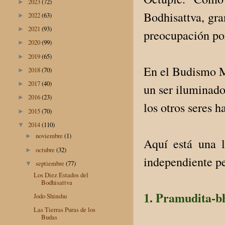
2023
(72)
►
Bodhisattva, gra
2022
(63)
►
2021
(93)
►
preocupación po
2020
(99)
►
2019
(65)
►
En el Budismo Ma
2018
(70)
►
2017
(40)
►
un ser iluminado
2016
(23)
►
los otros seres 
2015
(70)
►
2014
(110)
▼
noviembre
(1)
►
Aquí está una l
octubre
(32)
►
independiente p
septiembre
(77)
▼
Los Diez Estados del
Bodhisattva
1. Pramudita-b
Jodo Shinshu
Las Tierras Puras de los
Budas