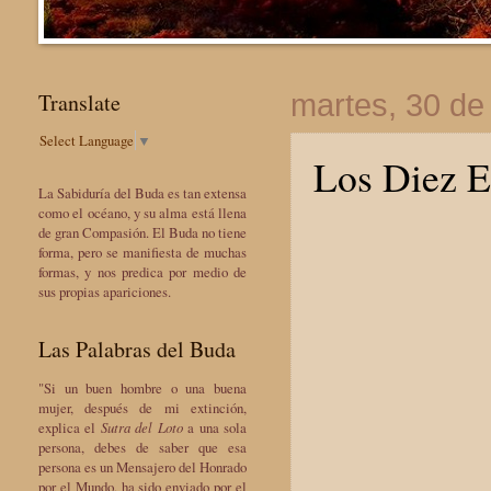
Translate
martes, 30 de
Select Language
▼
Los Diez E
La Sabiduría del Buda es tan extensa
como el océano, y su alma está llena
de gran Compasión. El Buda no tiene
forma, pero se manifiesta de muchas
formas, y nos predica por medio de
sus propias apariciones.
Las Palabras del Buda
"Si un buen hombre o una buena
mujer, después de mi extinción,
explica el
Sutra del Loto
a una sola
persona, debes de saber que esa
persona es un Mensajero del Honrado
por el Mundo, ha sido enviado por el