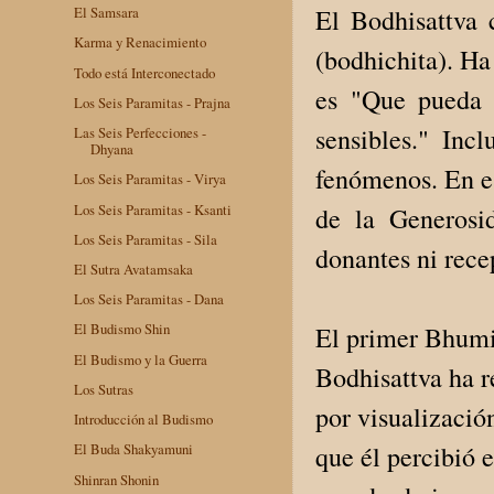
El Bodhisattva 
El Samsara
Karma y Renacimiento
(bodhichita). Ha
Todo está Interconectado
es "Que pueda a
Los Seis Paramitas - Prajna
sensibles." Inc
Las Seis Perfecciones -
Dhyana
fenómenos. En es
Los Seis Paramitas - Virya
Los Seis Paramitas - Ksanti
de la Generosi
Los Seis Paramitas - Sila
donantes ni rece
El Sutra Avatamsaka
Los Seis Paramitas - Dana
El Budismo Shin
El primer Bhumi 
El Budismo y la Guerra
Bodhisattva ha r
Los Sutras
por visualizació
Introducción al Budismo
que él percibió 
El Buda Shakyamuni
Shinran Shonin