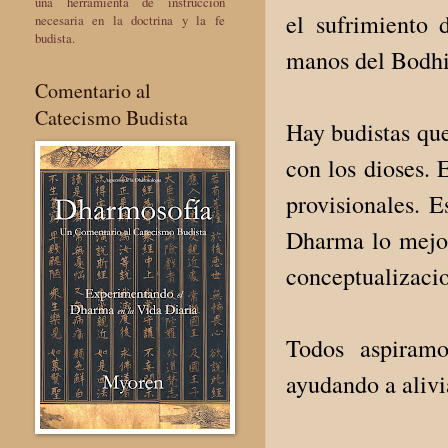
una herramienta de instrucción
el sufrimiento
necesaria en la doctrina y la fe
budista.
manos del Bodhi
Comentario al
Catecismo Budista
Hay budistas que
con los dioses. 
provisionales. E
Dharma lo mejor
conceptualizaci
Todos aspiramo
ayudando a alivi