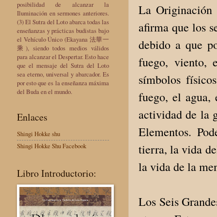
posibilidad de alcanzar la
La Originación
Iluminación en sermones anteriores.
(3) El Sutra del Loto abarca todas las
afirma que los s
enseñanzas y prácticas budistas bajo
el Vehículo Único (Ekayana 法華一
debido a que pos
乘), siendo todos medios válidos
para alcanzar el Despertar. Esto hace
fuego, viento,
que el mensaje del Sutra del Loto
sea eterno, universal y abarcador. Es
símbolos físico
por esto que es la enseñanza máxima
del Buda en el mundo.
fuego, el agua, 
actividad de la 
Enlaces
Elementos. Pod
Shingi Hokke shu
tierra, la vida d
Shingi Hokke Shu Facebook
la vida de la me
Libro Introductorio:
Los Seis Grande