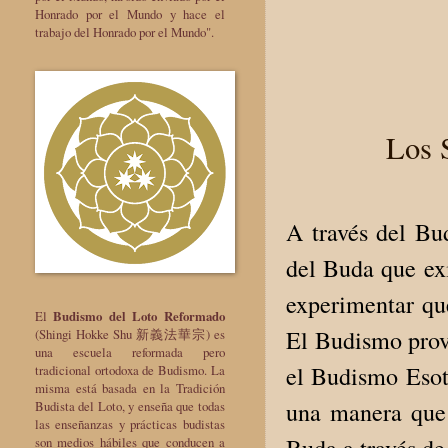
Honrado por el Mundo y hace el
trabajo del Honrado por el Mundo".
Los 
A través del Bu
del Buda que exi
experimentar qu
El
Budismo del Loto Reformado
El Budismo prove
(Shingi Hokke Shu 新義法華宗) es
una escuela reformada pero
el Budismo Esoté
tradicional ortodoxa de Budismo. La
misma está basada en la Tradición
una manera que f
Budista del Loto, y enseña que todas
las enseñanzas y prácticas budistas
Buda a través de
son medios hábiles que conducen a