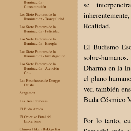
Iluminación -
se interpenet
Concentración
inherentemente
Los Siete Factores de la
Iluminación - Tranquilidad
Realidad.
Los Siete Factores de la
Iluminación - Felicidad
Los Siete Factores de la
Iluminación - Energía
El Budismo Eso
Los Siete Factores de la
sobre-humanos.
Iluminación - Investigación
Los Siete Factores de la
Dharma en la Ind
Iluminación - Atención
Co...
el plano humano.
Las Enseñanzas de Dengyo
Daishi
ver, también en
Sangemon
Buda Cósmico M
Las Tres Promesas
El Buda Amida
El Objetivo Final del
Por lo tanto, c
Esoterismo
Samadhi más al
Chinsei Hikari Bukkyo Kai