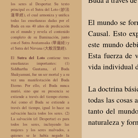
los seres al Despertar. Su texto
principal es el Sutra del Loto (妙法
蓮華經), el cual armoniza y unifica
El mundo se form
todas las enseñanzas dadas por el
Buda en sus 40 años de predicación
Causal. Esto ex
en el mundo y revela el contenido
completo de su Iluminación, junto
este mundo debid
con el Sutra Avatamsaka (華厳経) y
el Sutra del Nirvana (大般涅槃經).
Esta fuerza de 
El
Sutra del Loto
contiene tres
enseñanzas importantes: (1)
vida individual 
Siddhartha Gautama, el Buda
Shakyamuni, fue un ser mortal y a su
vez una manifestación del Buda
Eterno. Por ello, el Buda nunca
La doctrina bási
murió, sino que su presencia se
extiende a través del tiempo eterno.
todas las cosas 
Así como el Buda se extiende a
través del tiempo, igual lo hace su
tanto del mundo
salvación hacia todos los seres. (2)
La salvación (el Despertar) es para
naturaleza y fo
todos los seres, incluyendo las
mujeres y los seres malvados, a
quienes se le había negado la