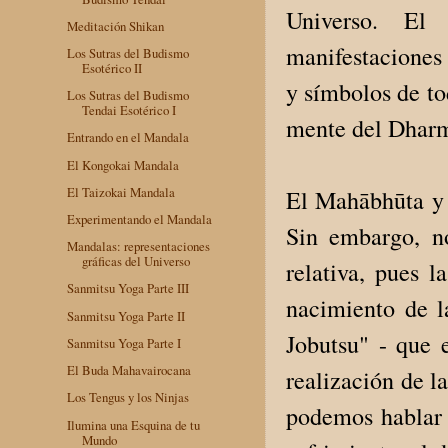
Universo. El
Meditación Shikan
manifestaciones 
Los Sutras del Budismo
Esotérico II
y símbolos de to
Los Sutras del Budismo
Tendai Esotérico I
mente del Dhar
Entrando en el Mandala
El Kongokai Mandala
El Taizokai Mandala
El Mahābhūta y 
Experimentando el Mandala
Sin embargo, no
Mandalas: representaciones
gráficas del Universo
relativa, pues 
Sanmitsu Yoga Parte III
nacimiento de 
Sanmitsu Yoga Parte II
Jobutsu" - que 
Sanmitsu Yoga Parte I
El Buda Mahavairocana
realización de l
Los Tengus y los Ninjas
podemos hablar d
Ilumina una Esquina de tu
Mundo