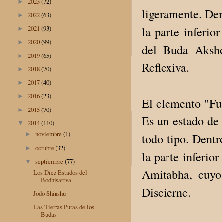
2023
(72)
►
ligeramente. Den
2022
(63)
►
la parte inferi
2021
(93)
►
2020
(99)
►
del Buda Aksho
2019
(65)
►
Reflexiva.
2018
(70)
►
2017
(40)
►
2016
(23)
►
El elemento "Fue
2015
(70)
►
Es un estado de 
2014
(110)
▼
noviembre
(1)
►
todo tipo. Dent
octubre
(32)
►
la parte inferio
septiembre
(77)
▼
Amitabha, cuyo
Los Diez Estados del
Bodhisattva
Discierne.
Jodo Shinshu
Las Tierras Puras de los
Budas