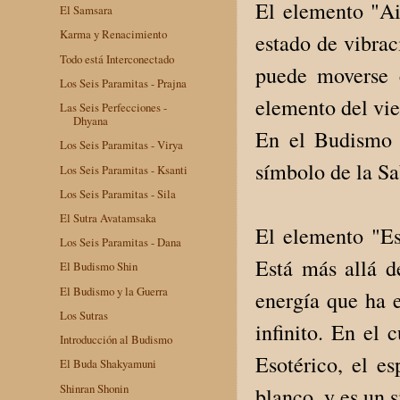
El elemento "Air
El Samsara
Karma y Renacimiento
estado de vibrac
Todo está Interconectado
puede moverse 
Los Seis Paramitas - Prajna
elemento del vie
Las Seis Perfecciones -
Dhyana
En el Budismo 
Los Seis Paramitas - Virya
símbolo de la S
Los Seis Paramitas - Ksanti
Los Seis Paramitas - Sila
El Sutra Avatamsaka
El elemento "Es
Los Seis Paramitas - Dana
Está más allá d
El Budismo Shin
El Budismo y la Guerra
energía que ha e
Los Sutras
infinito. En el
Introducción al Budismo
Esotérico, el e
El Buda Shakyamuni
Shinran Shonin
blanco, y es un 