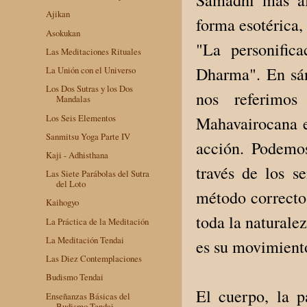
Ajikan
forma esotérica,
Asokukan
"La personific
Las Meditaciones Rituales
Dharma". En sán
La Unión con el Universo
Los Dos Sutras y los Dos
nos referimo
Mandalas
Los Seis Elementos
Mahavairocana e
Sanmitsu Yoga Parte IV
acción. Podemo
Kaji - Adhisthana
través de los s
Las Siete Parábolas del Sutra
del Loto
método correcto.
Kaihogyo
toda la naturale
La Práctica de la Meditación
La Meditación Tendai
es su movimien
Las Diez Contemplaciones
Budismo Tendai
El cuerpo, la 
Enseñanzas Básicas del
Budismo Tendai