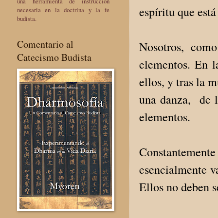
una herramienta de instrucción
espíritu que está
necesaria en la doctrina y la fe
budista.
Comentario al
Nosotros, como
Catecismo Budista
elementos. En l
ellos, y tras la 
una danza, de l
elementos.
Constantemente
esencialmente va
Ellos no deben s