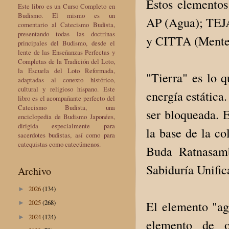
Estos elementos
Este libro es un Curso Completo en
Budismo. El mismo es un
AP (Agua); TEJA
comentario al Catecismo Budista,
presentando todas las doctrinas
y CITTA (Ment
principales del Budismo, desde el
lente de las Enseñanzas Perfectas y
Completas de la Tradición del Loto,
la Escuela del Loto Reformada,
"Tierra" es lo q
adaptadas al conexto histórico,
cultural y religioso hispano. Este
energía estática
libro es el acompañante perfecto del
Catecismo Budista, una
ser bloqueada. 
enciclopedia de Budismo Japonées,
dirigida especialmente para
la base de la co
sacerdotes budistas, así como para
catequistas como catecúmenos.
Buda Ratnasamb
Sabiduría Unifi
Archivo
2026
(134)
►
2025
(268)
El elemento "agu
►
2024
(124)
►
elemento de o