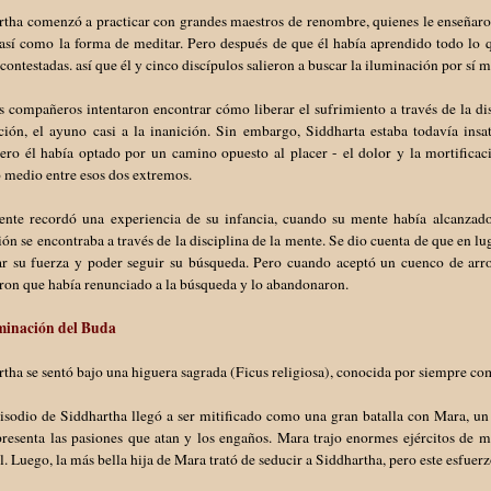
tha comenzó a practicar con grandes maestros de renombre, quienes le enseñaron 
 así como la forma de meditar. Pero después de que él había aprendido todo lo 
contestadas. así que él y cinco discípulos salieron a buscar la iluminación por sí
s compañeros intentaron encontrar cómo liberar el sufrimiento a través de la dis
ción, el ayuno casi a la inanición. Sin embargo, Siddharta estaba todavía insa
tero él había optado por un camino opuesto al placer - el dolor y la mortific
 medio entre esos dos extremos.
ente recordó una experiencia de su infancia, cuando su mente había alcanzad
ión se encontraba a través de la disciplina de la mente. Se dio cuenta de que en 
ar su fuerza y poder seguir su búsqueda. Pero cuando aceptó un cuenco de arr
ron que había renunciado a la búsqueda y lo abandonaron.
minación del Buda
tha se sentó bajo una higuera sagrada (Ficus religiosa), conocida por siempre co
pisodio de Siddhartha llegó a ser mitificado como una gran batalla con Mara, u
presenta las pasiones que atan y los engaños. Mara trajo enormes ejércitos de 
. Luego, la más bella hija de Mara trató de seducir a Siddhartha, pero este esfue