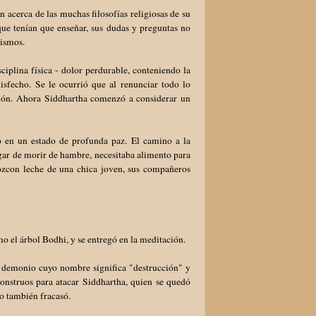
acerca de las muchas filosofías religiosas de su
que tenían que enseñar, sus dudas y preguntas no
 mismos.
ciplina física - dolor perdurable, conteniendo la
tisfecho. Se le ocurrió que al renunciar todo lo
ación. Ahora Siddhartha comenzó a considerar un
o en un estado de profunda paz. El camino a la
lugar de morir de hambre, necesitaba alimento para
ozcon leche de una chica joven, sus compañeros
mo el árbol Bodhi, y se entregó en la meditación.
n demonio cuyo nombre significa "destrucción" y
monstruos para atacar Siddhartha, quien se quedó
rzo también fracasó.