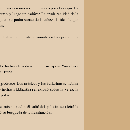
o llevara en una serie de paseos por el campo. En
ermo, y luego un cadáver. La cruda realidad de la
uien no podía sacrse de la cabeza la idea de que
ía.
 que había renunciado al mundo en búsqueda de la
lo. Incluso la noticia de que su esposa Yasodhara
ca "traba".
grotescos. Los músicos y las bailarinas se habían
ríncipe Siddhartha reflexionó sobre la vejez, la
n polvo.
a misma noche, él salió del palacio, se afeitó la
zó su búsqueda de la iluminación.