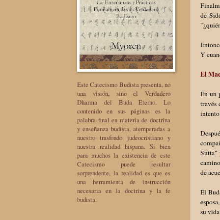
Finalme
de Sid
"¿quién
Entonce
Y cuand
El Ma
Este Catecismo Budista presenta, no
una visión, sino el Verdadero
En un 
Dharma del Buda Eterno. Lo
través 
contenido en sus páginas es la
intent
palabra final en materia de doctrina
y enseñanza budista, atemperadas a
Después
nuestro trasfondo judeocristiano y
compañ
nuestra realidad hispana. Si bien
Sutta" 
para muchos la existencia de este
camino 
Catecismo puede resultar
de acue
sorprendente, la realidad es que es
una herramienta de instrucción
necesaria en la doctrina y la fe
El Buda
budista.
esposa,
su vida