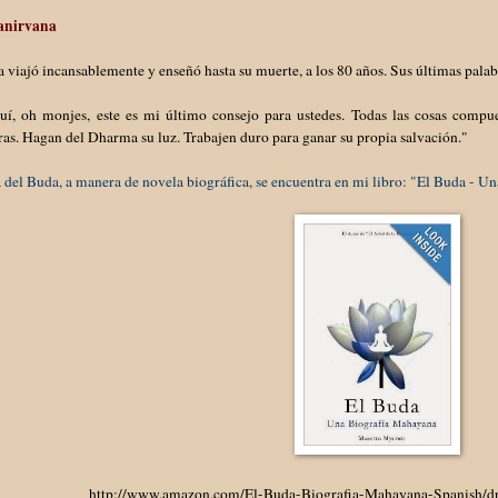
anirvana
 viajó incansablemente y enseñó hasta su muerte, a los 80 años. Sus últimas pala
uí, oh monjes, este es mi último consejo para ustedes. Todas las cosas compu
as. Hagan del Dharma su luz. Trabajen duro para ganar su propia salvación."
 del Buda, a manera de novela biográfica, se encuentra en mi libro: "El Buda - 
http://www.amazon.com/El-Buda-Biografia-Mahayana-Spanish/d