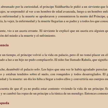
 abrumado por la curiosidad, el príncipe Siddhartha le pidió a un sirviente que l
iajes, se sorprendió al ver a un hombre de edad avanzada, luego a un hombre enf
la enfermedad y la muerte se apoderaron y consumieron la mente del Príncipe, q
ía, la vejez, la enfermedad y la muerte llegarían a su padre y a todos los que conoc
nte, vio a un asceta errante. El sirviente le explicó que un asceta era alguien
ión del miedo a la muerte y el sufrimiento.
nuncia
 un tiempo, el príncipe volvió a la vida en palacio, pero él no tomó placer en el
ado a luz a un hijo no pudo complacerlo. El niño fue llamado Rahula, que signifi
he, deambuló el palacio solo. Los lujos que una vez le había agradado parecían 
o y estaban tendidos sobre el suelo, con ronquidos y todos desarreglados. El p
dad y la muerte: un día les hiba a llegar a todos ellos y convertiría sus cuerpos e
cuenta de que él ya no podía estar contento viviendo la vida de un príncipe. Es
 y se cambió las ropas de un príncipe a la túnica de un mendigo. Entonces comen
squeda