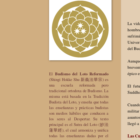
La vid
hombre
sufrim
Univers
del Bud
Aunque 
brevem
épico e
El
Budismo del Loto Reformado
(Shingi Hokke Shu 新義法華宗) es
una escuela reformada pero
El fut
tradicional ortodoxa de Budismo. La
Suddhod
misma está basada en la Tradición
Budista del Loto, y enseña que todas
Cuando
las enseñanzas y prácticas budistas
militar
son medios hábiles que conducen a
asuntos
los seres al Despertar. Su texto
llegó a
principal es el Sutra del Loto (妙法
蓮華經), el cual armoniza y unifica
Las Cu
todas las enseñanzas dadas por el