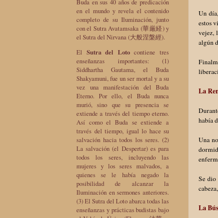
Buda en sus 40 años de predicación
en el mundo y revela el contenido
Un día,
completo de su Iluminación, junto
estos v
con el Sutra Avatamsaka (華厳経) y
vejez, 
el Sutra del Nirvana (大般涅槃經).
algún d
El
Sutra del Loto
contiene tres
enseñanzas importantes: (1)
Finalme
Siddhartha Gautama, el Buda
liberac
Shakyamuni, fue un ser mortal y a su
vez una manifestación del Buda
La Re
Eterno. Por ello, el Buda nunca
murió, sino que su presencia se
Durante
extiende a través del tiempo eterno.
había d
Así como el Buda se extiende a
través del tiempo, igual lo hace su
salvación hacia todos los seres. (2)
Una noc
La salvación (el Despertar) es para
dormid
todos los seres, incluyendo las
enferme
mujeres y los seres malvados, a
quienes se le había negado la
Se dio 
posibilidad de alcanzar la
cabeza,
Iluminación en sermones anteriores.
(3) El Sutra del Loto abarca todas las
La Bú
enseñanzas y prácticas budistas bajo