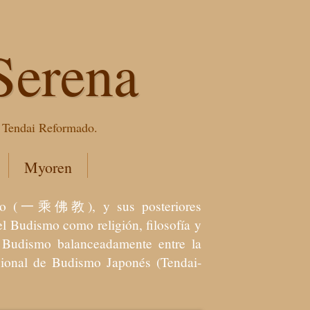
Serena
e Tendai Reformado.
Myoren
dismo (一乘佛教), y sus posteriores
l Budismo como religión, filosofía y
el Budismo balanceadamente entre la
icional de Budismo Japonés (Tendai-