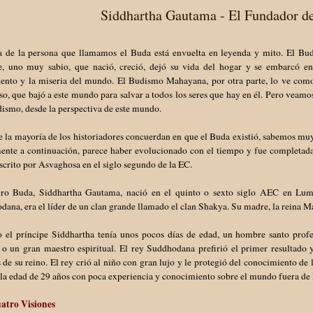
Siddhartha Gautama - El Fundador d
a de la persona que llamamos el Buda está envuelta en leyenda y mito. El Bu
, uno muy sabio, que nació, creció, dejó su vida del hogar y se embarcó en 
iento y la miseria del mundo. El Budismo Mahayana, por otra parte, lo ve como
o, que bajó a este mundo para salvar a todos los seres que hay en él. Pero veamo
ismo, desde la perspectiva de este mundo.
la mayoría de los historiadores concuerdan en que el Buda existió, sabemos muy 
ente a continuación, parece haber evolucionado con el tiempo y fue completad
scrito por Asvaghosa en el siglo segundo de la EC.
uro Buda, Siddhartha Gautama, nació en el quinto o sexto siglo AEC en Lumb
ana, era el líder de un clan grande llamado el clan Shakya. Su madre, la reina 
 el príncipe Siddhartha tenía unos pocos días de edad, un hombre santo profet
 o un gran maestro espiritual. El rey Suddhodana prefirió el primer resultado 
 de su reino. El rey crió al niño con gran lujo y le protegió del conocimiento de
 la edad de 29 años con poca experiencia y conocimiento sobre el mundo fuera de 
atro Visiones