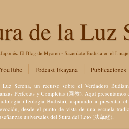
ura de la Luz 
Japonés. El Blog de Myoren - Sacerdote Budista en el Linaj
 YouTube
Podcast Ekayana
Publicaciones
 la Luz Serena, un recurso sobre el Verdadero Bu
eñanzas Perfectas y Completas (圓教). Aquí presentamos e
Budología (Teología Budista), aspirando a presentar 
devoción, desde el punto de vista de una escuela trad
enseñanzas universales del Sutra del Loto (法華経).