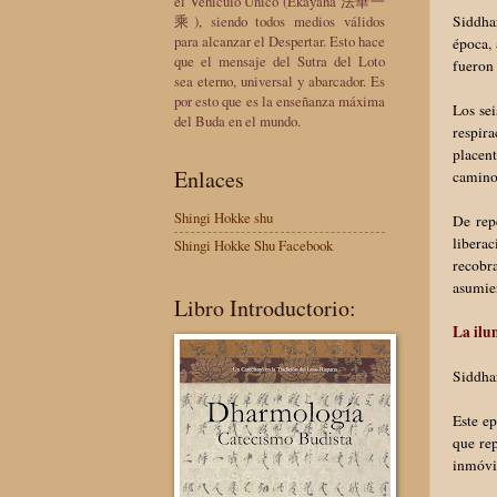
el Vehículo Único (Ekayana 法華一
乘), siendo todos medios válidos
Siddhar
para alcanzar el Despertar. Esto hace
época,
que el mensaje del Sutra del Loto
fueron 
sea eterno, universal y abarcador. Es
por esto que es la enseñanza máxima
Los sei
del Buda en el mundo.
respira
placen
Enlaces
camino
Shingi Hokke shu
De rep
liberac
Shingi Hokke Shu Facebook
recobr
asumie
Libro Introductorio:
La ilu
Siddhar
Este e
que re
inmóvil