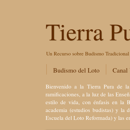
Tierra P
Un Recurso sobre Budismo Tradicional 
Budismo del Loto
Canal
Bienvenido a la Tierra Pura de
ramificaciones, a la luz de las Ens
estilo de vida, con énfasis en la 
academia (estudios budistas) y la 
Escuela del Loto Reformada) y las 