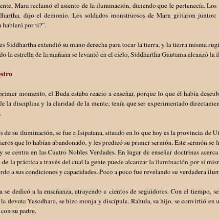
nte, Mara reclamó el asiento de la iluminación, diciendo que le pertenecía. Los
dhartha, dijo el demonio. Los soldados monstruosos de Mara gritaron juntos: 
 hablará por ti?".
s Siddhartha extendió su mano derecha para tocar la tierra, y la tierra misma ru
o la estrella de la mañana se levantó en el cielo, Siddhartha Gautama alcanzó la
estro
primer momento, el Buda estaba reacio a enseñar, porque lo que él había descub
de la disciplina y la claridad de la mente; tenía que ser experimentado directame
o.
 de su iluminación, se fue a Isipatana, situado en lo que hoy es la provincia de Ut
eros que lo habían abandonado, y les predicó su primer sermón. Este sermón s
y se centra en las Cuatro Nobles Verdades. En lugar de enseñar doctrinas acerca
de la práctica a través del cual la gente puede alcanzar la iluminación por sí mi
rdo a sus condiciones y capacidades. Poco a poco fue revelando su verdadera ilu
 se dedicó a la enseñanza, atrayendo a cientos de seguidores. Con el tiempo, s
 la devota Yasodhara, se hizo monja y discípula. Rahula, su hijo, se convirtió en 
 con su padre.