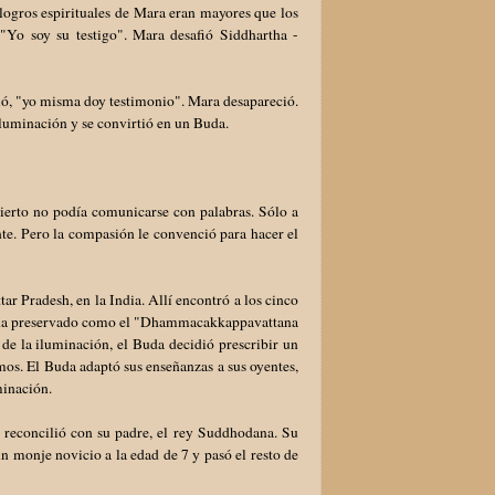
 logros espirituales de Mara eran mayores que los
"Yo soy su testigo". Mara desafió Siddhartha -
gió, "yo misma doy testimonio". Mara desapareció.
 iluminación y se convirtió en un Buda.
ierto no podía comunicarse con palabras. Sólo a
nte. Pero la compasión le convenció para hacer el
tar Pradesh, en la India. Allí encontró a los cinco
e ha preservado como el "Dhammacakkappavattana
 de la iluminación, el Buda decidió prescribir un
smos. El Buda adaptó sus enseñanzas a sus oyentes,
minación.
e reconcilió con su padre, el rey Suddhodana. Su
un monje novicio a la edad de 7 y pasó el resto de