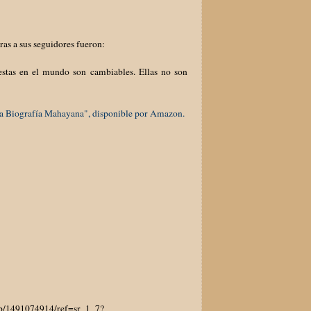
bras a sus seguidores fueron:
estas en el mundo son cambiables. Ellas no son
Una Biografía Mahayana", disponible por Amazon.
p/1491074914/ref=sr_1_7?