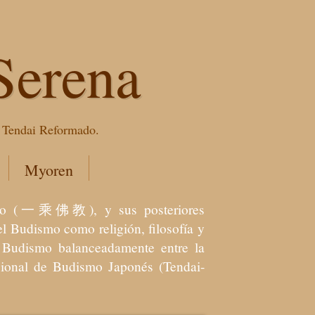
Serena
e Tendai Reformado.
Myoren
dismo (一乘佛教), y sus posteriores
l Budismo como religión, filosofía y
el Budismo balanceadamente entre la
icional de Budismo Japonés (Tendai-