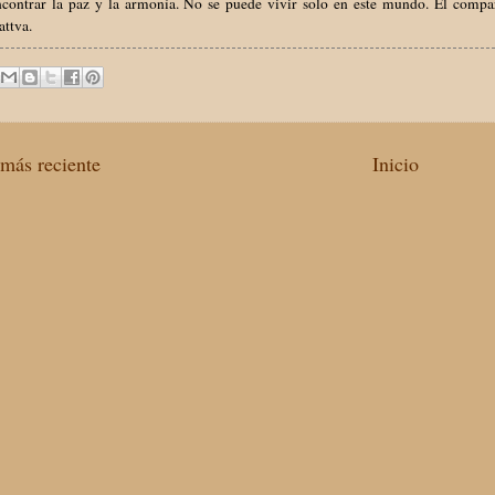
ncontrar la paz y la armonía. No se puede vivir solo en este mundo. El compar
attva.
más reciente
Inicio