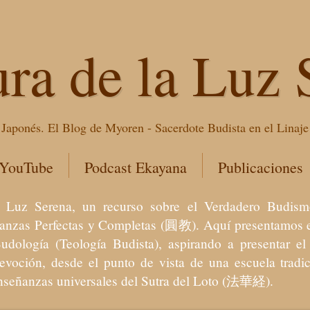
ura de la Luz 
Japonés. El Blog de Myoren - Sacerdote Budista en el Linaj
 YouTube
Podcast Ekayana
Publicaciones
 la Luz Serena, un recurso sobre el Verdadero Bu
eñanzas Perfectas y Completas (圓教). Aquí presentamos e
Budología (Teología Budista), aspirando a presentar 
devoción, desde el punto de vista de una escuela trad
enseñanzas universales del Sutra del Loto (法華経).