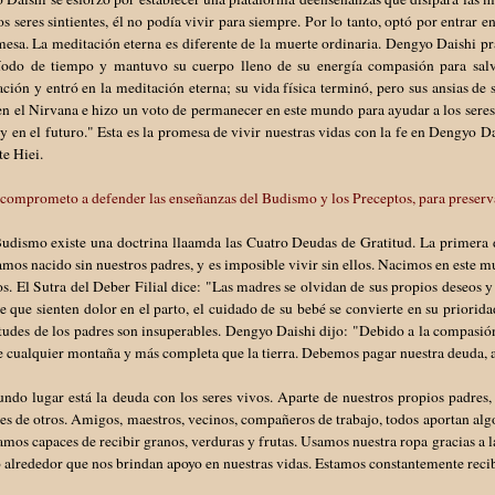
os seres sintientes, él no podía vivir para siempre. Por lo tanto, optó por entrar 
esa. La meditación eterna es diferente de la muerte ordinaria. Dengyo Daishi pr
íodo de tiempo y mantuvo su cuerpo lleno de su energía compasión para salvar 
ción y entró en la meditación eterna; su vida física terminó, pero sus ansias d
en el Nirvana e hizo un voto de permanecer en este mundo para ayudar a los seres 
y en el futuro." Esta es la promesa de vivir nuestras vidas con la fe en Dengyo D
e Hiei.
 comprometo a defender las enseñanzas del Budismo y los Preceptos, para preser
udismo existe una doctrina llaamda las Cuatro Deudas de Gratitud. La primera d
mos nacido sin nuestros padres, y es imposible vivir sin ellos. Nacimos en este m
os. El Sutra del Deber Filial dice: "Las madres se olvidan de sus propios deseos y
e que sienten dolor en el parto, el cuidado de su bebé se convierte en su priorida
tudes de los padres son insuperables. Dengyo Daishi dijo: "Debido a la compasió
e cualquier montaña y más completa que la tierra. Debemos pagar nuestra deuda, 
ndo lugar está la deuda con los seres vivos. Aparte de nuestros propios padres
es de otros. Amigos, maestros, vecinos, compañeros de trabajo, todos aportan algo a
amos capaces de recibir granos, verduras y frutas. Usamos nuestra ropa gracias a 
 alrededor que nos brindan apoyo en nuestras vidas. Estamos constantemente rec