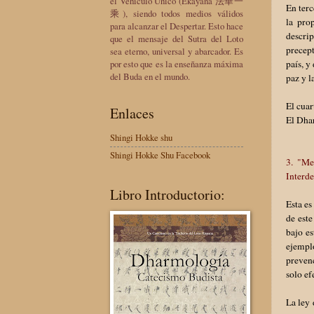
el Vehículo Único (Ekayana 法華一
En terc
乘), siendo todos medios válidos
la pro
para alcanzar el Despertar. Esto hace
descri
que el mensaje del Sutra del Loto
precept
sea eterno, universal y abarcador. Es
por esto que es la enseñanza máxima
país, y
del Buda en el mundo.
paz y l
El cuar
Enlaces
El Dha
Shingi Hokke shu
Shingi Hokke Shu Facebook
3. "Me
Interd
Libro Introductorio:
Esta es
de este
bajo es
ejemplo
prevenc
solo ef
La ley 