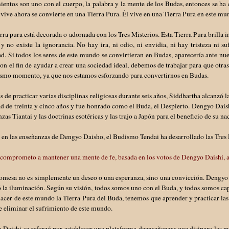
entos son uno con el cuerpo, la palabra y la mente de los Budas, entonces se ha
vive ahora se convierte en una Tierra Pura. Él vive en una Tierra Pura en este mu
erra pura está decorada o adornada con los Tres Misterios. Esta Tierra Pura brilla 
 y no existe la ignorancia. No hay ira, ni odio, ni envidia, ni hay tristeza ni
ad. Si todos los seres de este mundo se convirtieran en Budas, aparecería ante nu
con el fin de ayudar a crear una sociedad ideal, debemos de trabajar para que otr
ismo momento, ya que nos estamos esforzando para convertirnos en Budas.
 de practicar varias disciplinas religiosas durante seis años, Siddhartha alcanzó
ad de treinta y cinco años y fue honrado como el Buda, el Despierto. Dengyo Daish
zas Tiantai y las doctrinas esotéricas y las trajo a Japón para el beneficio de su nac
 en las enseñanzas de Dengyo Daisho, el Budismo Tendai ha desarrollado las Tres
comprometo a mantener una mente de fe, basada en los votos de Dengyo Daishi, a
mesa no es simplemente un deseo o una esperanza, sino una convicción. Dengyo D
 la iluminación. Según su visión, todos somos uno con el Buda, y todos somos cap
hacer de este mundo la Tierra Pura del Buda, tenemos que aprender y practicar la
de eliminar el sufrimiento de este mundo.
Daishi se esforzó por establecer una plataforma deenseñanzas que disipara las m