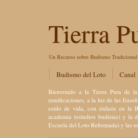
Tierra P
Un Recurso sobre Budismo Tradicional 
Budismo del Loto
Canal
Bienvenido a la Tierra Pura de
ramificaciones, a la luz de las Ens
estilo de vida, con énfasis en la 
academia (estudios budistas) y la 
Escuela del Loto Reformada) y las 