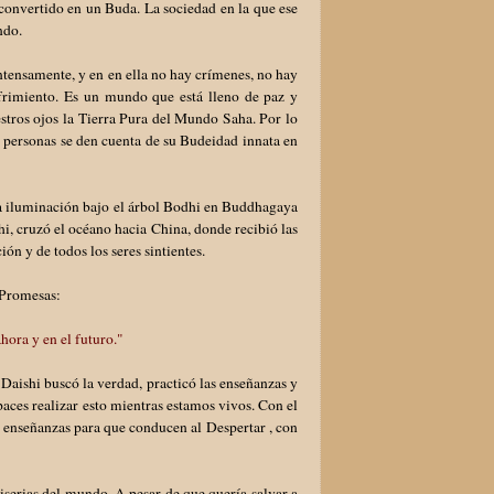
 convertido en un Buda. La sociedad en la que ese
ndo.
intensamente, y en en ella no hay crímenes, no hay
 sufrimiento. Es un mundo que está lleno de paz y
estros ojos la Tierra Pura del Mundo Saha. Por lo
as personas se den cuenta de su Budeidad innata en
 la iluminación bajo el árbol Bodhi en Buddhagaya
i, cruzó el océano hacia China, donde recibió las
ión y de todos los seres sintientes.
 Promesas:
hora y en el futuro."
aishi buscó la verdad, practicó las enseñanzas y
aces realizar esto mientras estamos vivos. Con el
s enseñanzas para que conducen al Despertar , con
iserias del mundo. A pesar de que quería salvar a