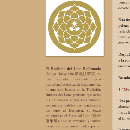
pensami
devoto 
Esta ti
peleas,
felicid
tanto, 
este m
Después
a la ed
enseñan
El
Budismo del Loto Reformado
(Shingi Hokke Shu 新義法華宗) es
Basado
una escuela reformada pero
tradicional ortodoxa de Budismo. La
1. "Me 
misma está basada en la Tradición
Budista del Loto, y enseña que todas
las enseñanzas y prácticas budistas
Una pro
son medios hábiles que conducen a
alcanzó
los seres al Despertar. Su texto
fin de 
principal es el Sutra del Loto (妙法
el fin 
蓮華經), el cual armoniza y unifica
todas las enseñanzas dadas por el
Dengyo 