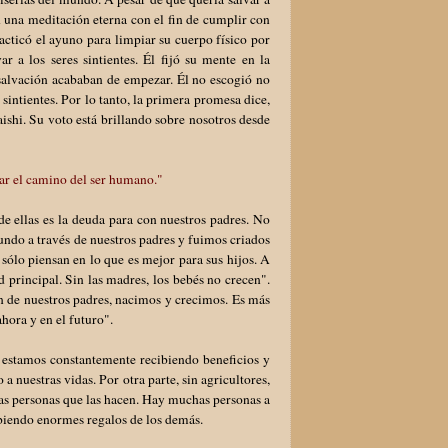
en una meditación eterna con el fin de cumplir con
acticó el ayuno para limpiar su cuerpo físico por
a los seres sintientes. Él fijó su mente en la
e salvación acababan de empezar. Él no escogió no
sintientes. Por lo tanto, la primera promesa dice,
aishi. Su voto está brillando sobre nosotros desde
var el camino del ser humano."
e ellas es la deuda para con nuestros padres. No
undo a través de nuestros padres y fuimos criados
 sólo piensan en lo que es mejor para sus hijos. A
d principal. Sin las madres, los bebés no crecen".
n de nuestros padres, nacimos y crecimos. Es más
ahora y en el futuro".
, estamos constantemente recibiendo beneficios y
 nuestras vidas. Por otra parte, sin agricultores,
las personas que las hacen. Hay muchas personas a
ibiendo enormes regalos de los demás.