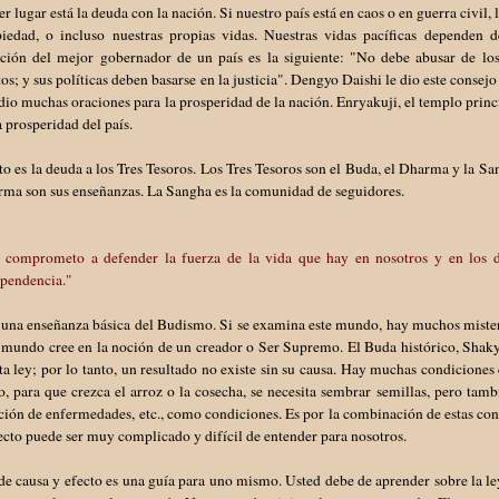
er lugar está la deuda con la nación. Si nuestro país está en caos o en guerra civil
piedad, o incluso nuestras propias vidas. Nuestras vidas pacíficas dependen d
pción del mejor gobernador de un país es la siguiente: "No debe abusar de los
os; y sus políticas deben basarse en la justicia". Dengyo Daishi le dio este cons
 dio muchas oraciones para la prosperidad de la nación. Enryakuji, el templo princ
a prosperidad del país.
to es la deuda a los Tres Tesoros. Los Tres Tesoros son el Buda, el Dharma y la San
rma son sus enseñanzas. La Sangha es la comunidad de seguidores.
 comprometo a defender la fuerza de la vida que hay en nosotros y en los de
ependencia."
 una enseñanza básica del Budismo. Si se examina este mundo, hay muchos misteri
 mundo cree en la noción de un creador o Ser Supremo. El Buda histórico, Shaky
ta ley; por lo tanto, un resultado no existe sin su causa. Hay muchas condicione
, para que crezca el arroz o la cosecha, se necesita sembrar semillas, pero también
ión de enfermedades, etc., como condiciones. Es por la combinación de estas con
ecto puede ser muy complicado y difícil de entender para nosotros.
de causa y efecto es una guía para uno mismo. Usted debe de aprender sobre la ley