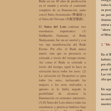
Buda en sus 40 años de predicación
todos l
en el mundo y revela el contenido
su prom
completo de su Iluminación, junto
con el Sutra Avatamsaka (華厳経) y
un per
el Sutra del Nirvana (大般涅槃經).
ilumina
entrar 
El
Sutra del Loto
contiene tres
"ahora 
enseñanzas importantes: (1)
el Mont
Siddhartha Gautama, el Buda
Shakyamuni, fue un ser mortal y a su
vez una manifestación del Buda
2. "Me
Eterno. Por ello, el Buda nunca
murió, sino que su presencia se
En el B
extiende a través del tiempo eterno.
hubiéra
Así como el Buda se extiende a
por ell
través del tiempo, igual lo hace su
pesar d
salvación hacia todos los seres. (2)
Las vir
La salvación (el Despertar) es para
alta qu
todos los seres, incluyendo las
mujeres y los seres malvados, a
quienes se le había negado la
En segu
posibilidad de alcanzar la
leccion
Iluminación en sermones anteriores.
no serí
(3) El Sutra del Loto abarca todas las
nuestro
enseñanzas y prácticas budistas bajo