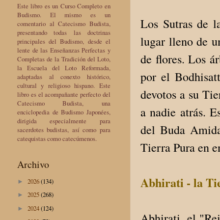
Este libro es un Curso Completo en
Budismo. El mismo es un
Los Sutras de l
comentario al Catecismo Budista,
presentando todas las doctrinas
lugar lleno de u
principales del Budismo, desde el
lente de las Enseñanzas Perfectas y
de flores. Los á
Completas de la Tradición del Loto,
la Escuela del Loto Reformada,
por el Bodhisat
adaptadas al conexto histórico,
cultural y religioso hispano. Este
devotos a su Tie
libro es el acompañante perfecto del
Catecismo Budista, una
a nadie atrás. E
enciclopedia de Budismo Japonées,
dirigida especialmente para
del Buda Amida
sacerdotes budistas, así como para
catequistas como catecúmenos.
Tierra Pura en e
Archivo
Abhirati - la T
2026
(134)
►
2025
(268)
►
2024
(124)
►
Abhirati, el "Re