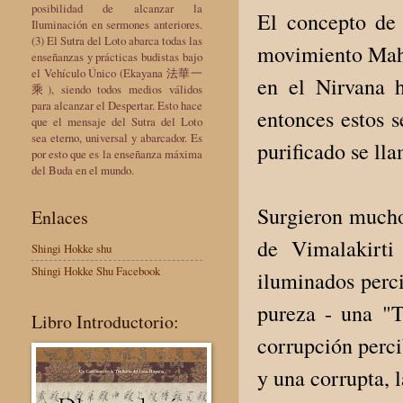
posibilidad de alcanzar la
El concepto de 
Iluminación en sermones anteriores.
(3) El Sutra del Loto abarca todas las
movimiento Mahay
enseñanzas y prácticas budistas bajo
el Vehículo Único (Ekayana 法華一
en el Nirvana h
乘), siendo todos medios válidos
para alcanzar el Despertar. Esto hace
entonces estos s
que el mensaje del Sutra del Loto
sea eterno, universal y abarcador. Es
purificado se l
por esto que es la enseñanza máxima
del Buda en el mundo.
Surgieron muchos
Enlaces
de Vimalakirti
Shingi Hokke shu
Shingi Hokke Shu Facebook
iluminados perci
pureza - una "T
Libro Introductorio:
corrupción perci
y una corrupta, l