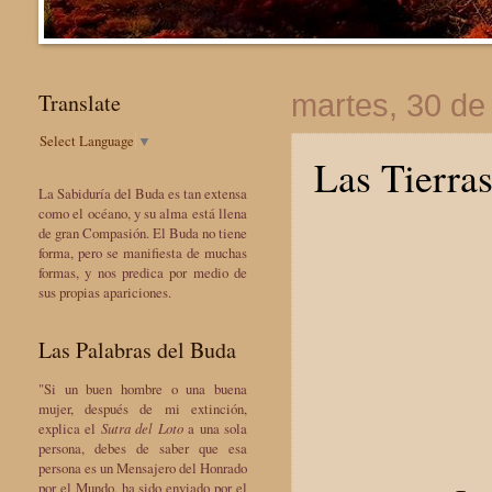
Translate
martes, 30 de
Select Language
▼
Las Tierra
La Sabiduría del Buda es tan extensa
como el océano, y su alma está llena
de gran Compasión. El Buda no tiene
forma, pero se manifiesta de muchas
formas, y nos predica por medio de
sus propias apariciones.
Las Palabras del Buda
"Si un buen hombre o una buena
mujer, después de mi extinción,
explica el
Sutra del Loto
a una sola
persona, debes de saber que esa
persona es un Mensajero del Honrado
por el Mundo, ha sido enviado por el