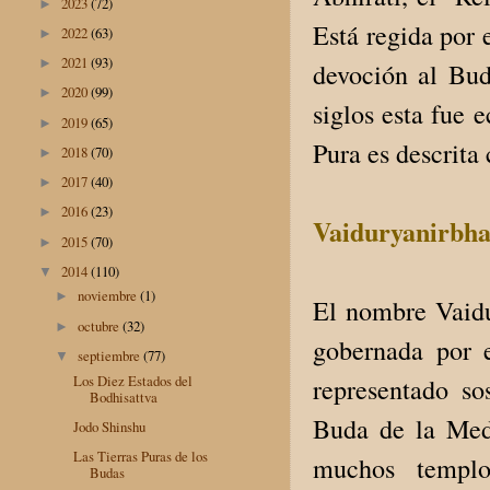
2023
(72)
►
Está regida por 
2022
(63)
►
2021
(93)
►
devoción al Bud
2020
(99)
►
siglos esta fue 
2019
(65)
►
Pura es descrita 
2018
(70)
►
2017
(40)
►
2016
(23)
►
Vaiduryanirbha
2015
(70)
►
2014
(110)
▼
noviembre
(1)
►
El nombre Vaidur
octubre
(32)
►
gobernada por 
septiembre
(77)
▼
Los Diez Estados del
representado so
Bodhisattva
Buda de la Med
Jodo Shinshu
Las Tierras Puras de los
muchos templo
Budas