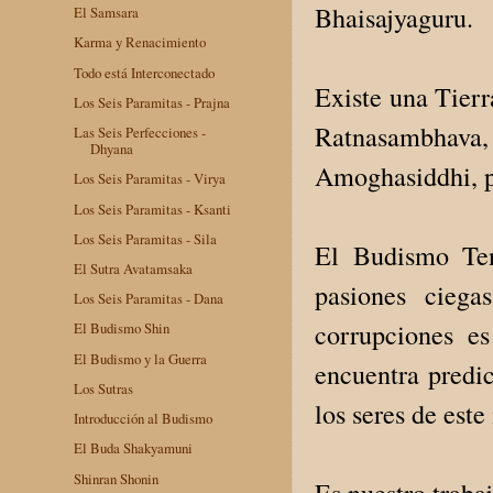
Bhaisajyaguru.
El Samsara
Karma y Renacimiento
Todo está Interconectado
Existe una Tierr
Los Seis Paramitas - Prajna
Ratnasambhava, 
Las Seis Perfecciones -
Dhyana
Amoghasiddhi, p
Los Seis Paramitas - Virya
Los Seis Paramitas - Ksanti
Los Seis Paramitas - Sila
El Budismo Ten
El Sutra Avatamsaka
pasiones cieg
Los Seis Paramitas - Dana
corrupciones e
El Budismo Shin
El Budismo y la Guerra
encuentra predi
Los Sutras
los seres de est
Introducción al Budismo
El Buda Shakyamuni
Shinran Shonin
Es nuestro traba