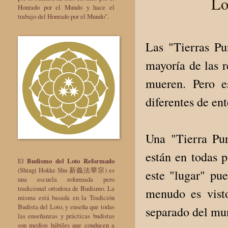
Lo
Honrado por el Mundo y hace el
trabajo del Honrado por el Mundo".
Las "Tierras Pu
mayoría de las r
mueren. Pero e
diferentes de en
Una "Tierra Pur
están en todas 
El
Budismo del Loto Reformado
(Shingi Hokke Shu 新義法華宗) es
este "lugar" pu
una escuela reformada pero
tradicional ortodoxa de Budismo. La
menudo es vist
misma está basada en la Tradición
Budista del Loto, y enseña que todas
separado del m
las enseñanzas y prácticas budistas
son medios hábiles que conducen a