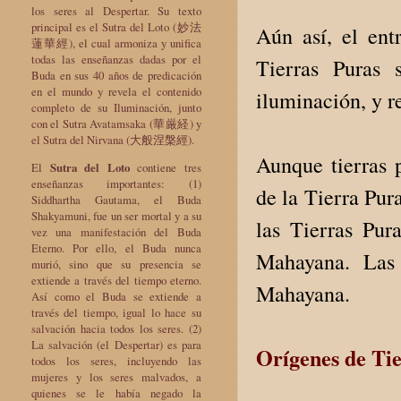
los seres al Despertar. Su texto
principal es el Sutra del Loto (妙法
Aún así, el ent
蓮華經), el cual armoniza y unifica
todas las enseñanzas dadas por el
Tierras Puras 
Buda en sus 40 años de predicación
en el mundo y revela el contenido
iluminación, y re
completo de su Iluminación, junto
con el Sutra Avatamsaka (華厳経) y
el Sutra del Nirvana (大般涅槃經).
Aunque tierras p
El
Sutra del Loto
contiene tres
enseñanzas importantes: (1)
de la Tierra Pur
Siddhartha Gautama, el Buda
Shakyamuni, fue un ser mortal y a su
las Tierras Pur
vez una manifestación del Buda
Eterno. Por ello, el Buda nunca
Mahayana. Las
murió, sino que su presencia se
extiende a través del tiempo eterno.
Mahayana.
Así como el Buda se extiende a
través del tiempo, igual lo hace su
salvación hacia todos los seres. (2)
La salvación (el Despertar) es para
Orígenes de Ti
todos los seres, incluyendo las
mujeres y los seres malvados, a
quienes se le había negado la