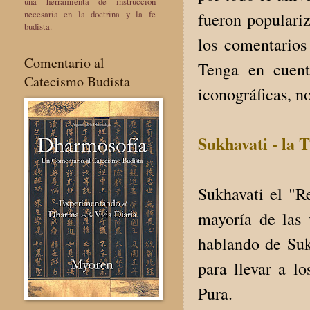
una herramienta de instrucción
necesaria en la doctrina y la fe
fueron populari
budista.
los comentarios
Comentario al
Tenga en cuent
Catecismo Budista
iconográficas, n
Sukhavati - la 
Sukhavati el "R
mayoría de las 
hablando de Suk
para llevar a lo
Pura.