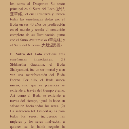
los seres al Despertar. Su texto
principal es el Sutra del Loto (妙法
蓮華經), el cual armoniza y unifica
todas las enseñanzas dadas por el
Buda en sus 40 años de predicación
en el mundo y revela el contenido
completo de su Iluminación, junto
con el Sutra Avatamsaka (華厳経) y
el Sutra del Nirvana (大般涅槃經).
El
Sutra del Loto
contiene tres
enseñanzas importantes: (1)
Siddhartha Gautama, el Buda
Shakyamuni, fue un ser mortal y a su
vez una manifestación del Buda
Eterno. Por ello, el Buda nunca
murió, sino que su presencia se
extiende a través del tiempo eterno.
Así como el Buda se extiende a
través del tiempo, igual lo hace su
salvación hacia todos los seres. (2)
La salvación (el Despertar) es para
todos los seres, incluyendo las
mujeres y los seres malvados, a
quienes se le había negado la