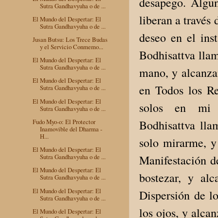
desapego. Algun
Sutra Gandhavyuha o de ...
liberan a través
El Mundo del Despertar: El
Sutra Gandhavyuha o de ...
deseo en el ins
Jusan Butsu: Los Trece Budas
y el Servicio Conmemo...
Bodhisattva lla
El Mundo del Despertar: El
Sutra Gandhavyuha o de ...
mano, y alcanza
El Mundo del Despertar: El
en Todos los Re
Sutra Gandhavyuha o de ...
El Mundo del Despertar: El
solos en mi 
Sutra Gandhavyuha o de ...
Fudo Myo-o: El Protector
Bodhisattva lla
Inamovible del Dharma -
H...
solo mirarme, y
El Mundo del Despertar: El
Sutra Gandhavyuha o de ...
Manifestación d
El Mundo del Despertar: El
bostezar, y al
Sutra Gandhavyuha o de ...
El Mundo del Despertar: El
Dispersión de lo
Sutra Gandhavyuha o de ...
los ojos, y alca
El Mundo del Despertar: El