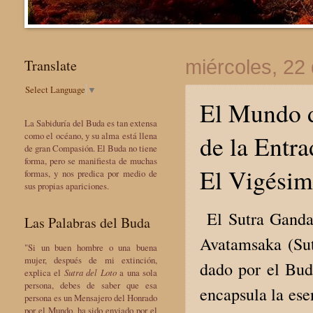
Translate
miércoles, 22
Select Language
▼
El Mundo d
La Sabiduría del Buda es tan extensa
de la Entra
como el océano, y su alma está llena
de gran Compasión. El Buda no tiene
forma, pero se manifiesta de muchas
El Vigésim
formas, y nos predica por medio de
sus propias apariciones.
El Sutra Gandav
Las Palabras del Buda
Avatamsaka (Sut
"Si un buen hombre o una buena
mujer, después de mi extinción,
dado por el Bud
explica el
Sutra del Loto
a una sola
persona, debes de saber que esa
encapsula la esen
persona es un Mensajero del Honrado
por el Mundo, ha sido enviado por el