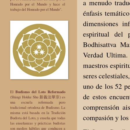
a menudo traduc
Honrado por el Mundo y hace el
trabajo del Honrado por el Mundo".
énfasis temático
dimensiones inf
espiritual del
Bodhisattva Ma
Verdad Ultima. 
maestros espiritu
seres celestiale
uno de los 52 pe
El
Budismo del Loto Reformado
de estos encuen
(Shingi Hokke Shu 新義法華宗) es
una escuela reformada pero
comprensión ais
tradicional ortodoxa de Budismo. La
misma está basada en la Tradición
compasión y los
Budista del Loto, y enseña que todas
las enseñanzas y prácticas budistas
son medios hábiles que conducen a