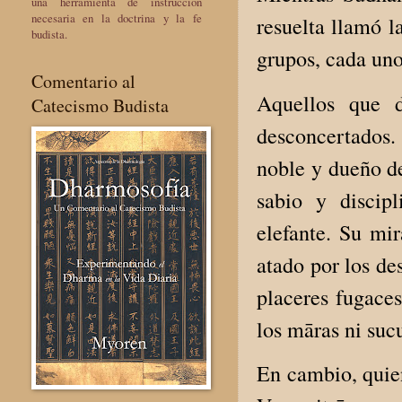
una herramienta de instrucción
necesaria en la doctrina y la fe
resuelta llamó l
budista.
grupos, cada uno
Comentario al
Aquellos que d
Catecismo Budista
desconcertados.
noble y dueño d
sabio y discip
elefante. Su mi
atado por los de
placeres fugaces
los māras ni sucu
En cambio, quien