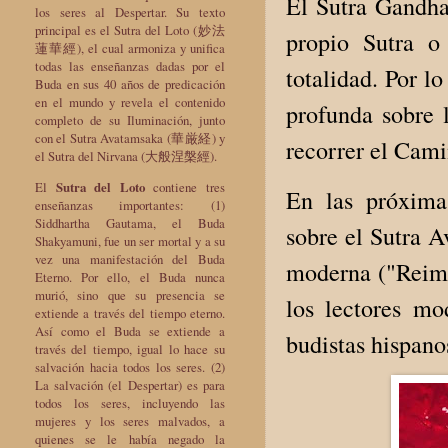
El Sutra Gandha
los seres al Despertar. Su texto
principal es el Sutra del Loto (妙法
propio Sutra o
蓮華經), el cual armoniza y unifica
todas las enseñanzas dadas por el
totalidad. Por l
Buda en sus 40 años de predicación
en el mundo y revela el contenido
profunda sobre l
completo de su Iluminación, junto
con el Sutra Avatamsaka (華厳経) y
recorrer el Cami
el Sutra del Nirvana (大般涅槃經).
El
Sutra del Loto
contiene tres
En las próxima
enseñanzas importantes: (1)
Siddhartha Gautama, el Buda
sobre el Sutra A
Shakyamuni, fue un ser mortal y a su
vez una manifestación del Buda
moderna ("Reima
Eterno. Por ello, el Buda nunca
murió, sino que su presencia se
los lectores m
extiende a través del tiempo eterno.
Así como el Buda se extiende a
budistas hispan
través del tiempo, igual lo hace su
salvación hacia todos los seres. (2)
La salvación (el Despertar) es para
todos los seres, incluyendo las
mujeres y los seres malvados, a
quienes se le había negado la