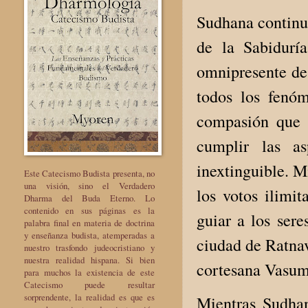
Sudhana continuó
de la Sabidurí
omnipresente de 
todos los fenó
compasión que s
cumplir las a
inextinguible. M
Este Catecismo Budista presenta, no
una visión, sino el Verdadero
los votos ilimit
Dharma del Buda Eterno. Lo
contenido en sus páginas es la
guiar a los sere
palabra final en materia de doctrina
y enseñanza budista, atemperadas a
ciudad de Ratnav
nuestro trasfondo judeocristiano y
nuestra realidad hispana. Si bien
cortesana Vasum
para muchos la existencia de este
Catecismo puede resultar
sorprendente, la realidad es que es
Mientras Sudhan