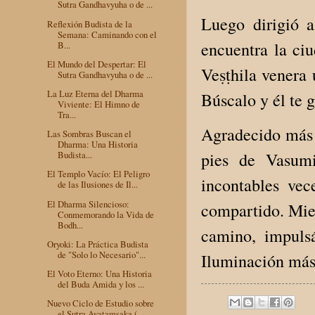
Sutra Gandhavyuha o de ...
Luego dirigió 
Reflexión Budista de la
Semana: Caminando con el
encuentra la ci
B...
El Mundo del Despertar: El
Veṣṭhila venera
Sutra Gandhavyuha o de ...
La Luz Eterna del Dharma
Búscalo y él te g
Viviente: El Himno de
Tra...
Agradecido más a
Las Sombras Buscan el
Dharma: Una Historia
Budista...
pies de Vasumi
El Templo Vacío: El Peligro
incontables vec
de las Ilusiones de Il...
El Dharma Silencioso:
compartido. Mien
Conmemorando la Vida de
Bodh...
camino, impuls
Oryoki: La Práctica Budista
de "Solo lo Necesario"...
Iluminación más 
El Voto Eterno: Una Historia
del Buda Amida y los ...
Nuevo Ciclo de Estudio sobre
el Sutra Avatamsaka (...