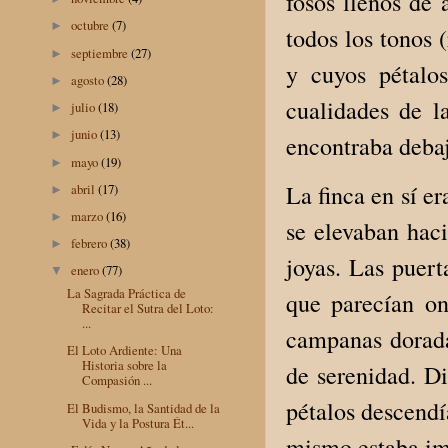
fosos llenos de 
octubre
(7)
►
todos los tonos 
septiembre
(27)
►
y cuyos pétalo
agosto
(28)
►
cualidades de la
julio
(18)
►
junio
(13)
►
encontraba deba
mayo
(19)
►
La finca en sí er
abril
(17)
►
marzo
(16)
►
se elevaban haci
febrero
(38)
►
joyas. Las puert
enero
(77)
▼
La Sagrada Práctica de
que parecían on
Recitar el Sutra del Loto:
...
campanas dorada
El Loto Ardiente: Una
Historia sobre la
de serenidad. Di
Compasión ...
pétalos descendí
El Budismo, la Santidad de la
Vida y la Postura Ét...
mismo estaba im