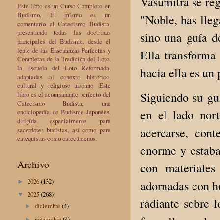
Vasumitrā se reg
Este libro es un Curso Completo en
Budismo. El mismo es un
"Noble, has lleg
comentario al Catecismo Budista,
presentando todas las doctrinas
sino una guía d
principales del Budismo, desde el
lente de las Enseñanzas Perfectas y
Ella transforma
Completas de la Tradición del Loto,
la Escuela del Loto Reformada,
hacia ella es un
adaptadas al conexto histórico,
cultural y religioso hispano. Este
Siguiendo su guí
libro es el acompañante perfecto del
Catecismo Budista, una
en el lado nort
enciclopedia de Budismo Japonées,
dirigida especialmente para
acercarse, con
sacerdotes budistas, así como para
catequistas como catecúmenos.
enorme y estaba
Archivo
con materiales
2026
(132)
adornadas con ho
►
2025
(268)
▼
radiante sobre l
diciembre
(4)
►
noviembre
(4)
►