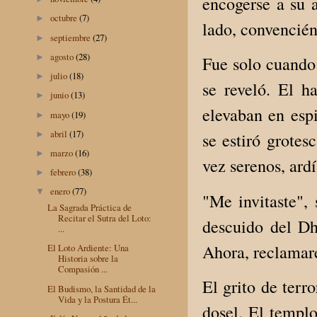
encogerse a su 
octubre
(7)
►
lado, convencién
septiembre
(27)
►
agosto
(28)
►
Fue solo cuando 
julio
(18)
►
se reveló. El h
junio
(13)
►
elevaban en espi
mayo
(19)
►
abril
(17)
►
se estiró grotes
marzo
(16)
►
vez serenos, ard
febrero
(38)
►
enero
(77)
▼
"Me invitaste",
La Sagrada Práctica de
Recitar el Sutra del Loto:
descuido del Dh
...
Ahora, reclamaré
El Loto Ardiente: Una
Historia sobre la
Compasión ...
El grito de terr
El Budismo, la Santidad de la
Vida y la Postura Ét...
dosel. El templo