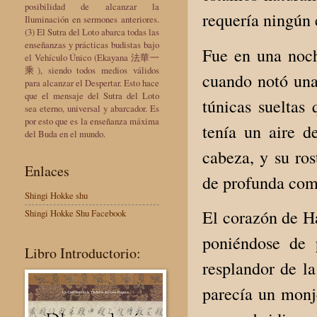
posibilidad de alcanzar la
requería ningún 
Iluminación en sermones anteriores.
(3) El Sutra del Loto abarca todas las
enseñanzas y prácticas budistas bajo
Fue en una noch
el Vehículo Único (Ekayana 法華一
乘), siendo todos medios válidos
cuando notó una
para alcanzar el Despertar. Esto hace
que el mensaje del Sutra del Loto
túnicas sueltas 
sea eterno, universal y abarcador. Es
por esto que es la enseñanza máxima
tenía un aire d
del Buda en el mundo.
cabeza, y su ros
Enlaces
de profunda com
Shingi Hokke shu
El corazón de H
Shingi Hokke Shu Facebook
poniéndose de 
Libro Introductorio:
resplandor de la
parecía un monje