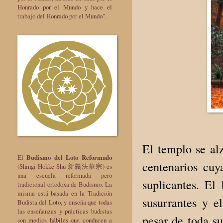
Honrado por el Mundo y hace el
trabajo del Honrado por el Mundo".
El templo se al
El
Budismo del Loto Reformado
centenarios cuy
(Shingi Hokke Shu 新義法華宗) es
una escuela reformada pero
suplicantes. El
tradicional ortodoxa de Budismo. La
misma está basada en la Tradición
susurrantes y e
Budista del Loto, y enseña que todas
las enseñanzas y prácticas budistas
pesar de toda su
son medios hábiles que conducen a