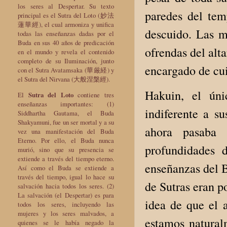
los seres al Despertar. Su texto
paredes del tem
principal es el Sutra del Loto (妙法
蓮華經), el cual armoniza y unifica
descuido. Las ma
todas las enseñanzas dadas por el
Buda en sus 40 años de predicación
ofrendas del alt
en el mundo y revela el contenido
completo de su Iluminación, junto
encargado de cui
con el Sutra Avatamsaka (華厳経) y
el Sutra del Nirvana (大般涅槃經).
Hakuin, el úni
El
Sutra del Loto
contiene tres
enseñanzas importantes: (1)
indiferente a s
Siddhartha Gautama, el Buda
Shakyamuni, fue un ser mortal y a su
ahora pasaba 
vez una manifestación del Buda
Eterno. Por ello, el Buda nunca
profundidades 
murió, sino que su presencia se
extiende a través del tiempo eterno.
enseñanzas del B
Así como el Buda se extiende a
través del tiempo, igual lo hace su
de Sutras eran p
salvación hacia todos los seres. (2)
La salvación (el Despertar) es para
idea de que el 
todos los seres, incluyendo las
mujeres y los seres malvados, a
estamos natural
quienes se le había negado la