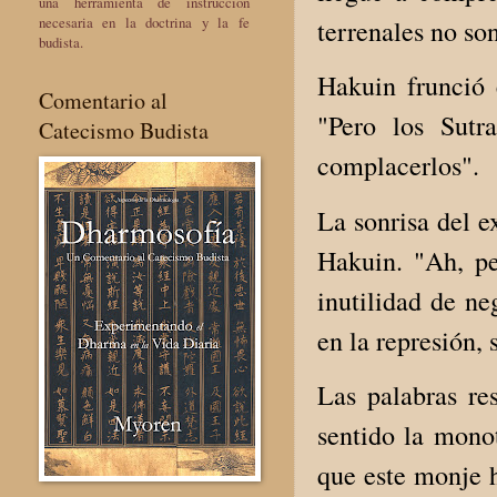
una herramienta de instrucción
necesaria en la doctrina y la fe
terrenales no so
budista.
Hakuin frunció e
Comentario al
"Pero los Sutr
Catecismo Budista
complacerlos".
La sonrisa del e
Hakuin. "Ah, pe
inutilidad de ne
en la represión,
Las palabras r
sentido la monot
que este monje h