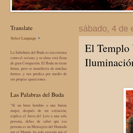
Translate
sábado, 4 de 
Select Language
▼
El Templo V
La Sabiduría del Buda es tan extensa
Iluminació
como el océano, y su alma está llena
de gran Compasión. El Buda no tiene
forma, pero se manifiesta de muchas
formas, y nos predica por medio de
sus propias apariciones.
Las Palabras del Buda
"Si un buen hombre o una buena
mujer, después de mi extinción,
explica el
Sutra del Loto
a una sola
persona, debes de saber que esa
persona es un Mensajero del Honrado
por el Mundo, ha sido enviado por el