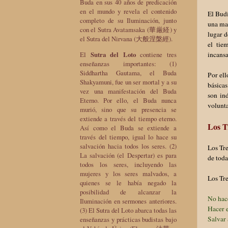
Buda en sus 40 años de predicación
en el mundo y revela el contenido
El Budi
completo de su Iluminación, junto
una ma
con el Sutra Avatamsaka (華厳経) y
lugar d
el Sutra del Nirvana (大般涅槃經).
el tie
El
Sutra del Loto
contiene tres
incansa
enseñanzas importantes: (1)
Siddhartha Gautama, el Buda
Por ell
Shakyamuni, fue un ser mortal y a su
básica
vez una manifestación del Buda
son in
Eterno. Por ello, el Buda nunca
volunt
murió, sino que su presencia se
extiende a través del tiempo eterno.
Los T
Así como el Buda se extiende a
través del tiempo, igual lo hace su
salvación hacia todos los seres. (2)
Los Tre
La salvación (el Despertar) es para
de toda
todos los seres, incluyendo las
mujeres y los seres malvados, a
Los Tr
quienes se le había negado la
posibilidad de alcanzar la
No hac
Iluminación en sermones anteriores.
Hacer 
(3) El Sutra del Loto abarca todas las
Salvar 
enseñanzas y prácticas budistas bajo