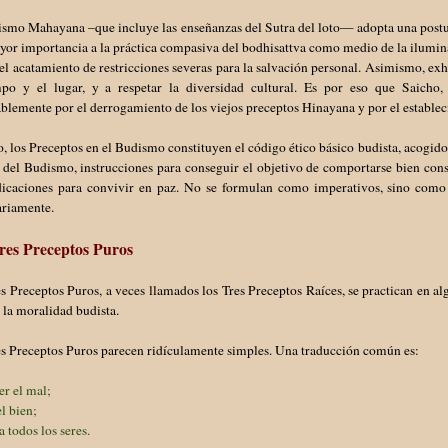
smo Mahayana –que incluye las enseñanzas del Sutra del loto— adopta una postura
yor importancia a la práctica compasiva del bodhisattva como medio de la ilumi
el acatamiento de restricciones severas para la salvación personal. Asimismo, e
mpo y el lugar, y a respetar la diversidad cultural. Es por eso que Saich
blemente por el derrogamiento de los viejos preceptos Hinayana y por el establec
o, los Preceptos en el Budismo constituyen el código ético básico budista, acogidos
s del Budismo, instrucciones para conseguir el objetivo de comportarse bien co
dicaciones para convivir en paz. No se formulan como imperativos, sino como 
ariamente.
res Preceptos Puros
s Preceptos Puros, a veces llamados los Tres Preceptos Raíces, se practican en a
 la moralidad budista.
es Preceptos Puros parecen ridículamente simples. Una traducción común es:
er el mal;
el bien;
a todos los seres.