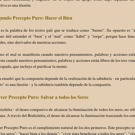
tiva es una ilusión.
gundo Precepto Puro: Hacer el Bien
 es la palabra de los textos pali que se traduce como "bueno". Su opuesto es "
er útil entender el "bien" y el "mal" como "hábil" y "torpe", porque hace hinc
des, sino derivados de nuestras acciones.
mo el mal se manifiesta cuando nuestros pensamientos, palabras y acciones está
sta cuando nuestros pensamientos, palabras y acciones están libres de los tres vene
pada, que incluye el purificar la mente.
 enseñó que la compasión depende de la realización de la sabiduría - en particula
o" es una ilusión - y la sabiduría también depende de la compasión.
rcer Precepto Puro: Salvar a todos los Seres
ichitta - el deseo compasivo de alcanzar la iluminación de todos los seres, no s
a. A través del Bodichitta, el deseo de alcanzar la iluminación trasciende los est
er Precepto Puro es el cumplimiento natural de los dos primeros. Este precepto s
 los seres"; "hacer bien a los demás"; "vivir para beneficiar a todos los seres"; "viv