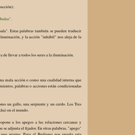
ducción):
s Budas".
la". Estas palabras también se pueden traducir
luminación, y la acción "inhábil" nos aleja de la
a de llevar a todos los seres a la iluminación.
una mala acción o como una cualidad interna que
mientos, palabras o acciones están condicionadas
como un gallo, una serpiente y un cerdo. Los Tres
kkha) en el mundo.
opone a los apegos a las relaciones cercanas y
ue se adjunta el fijador. En otras palabras, "apego"
de uno mismo. Pero el Budismo nos enseña esta