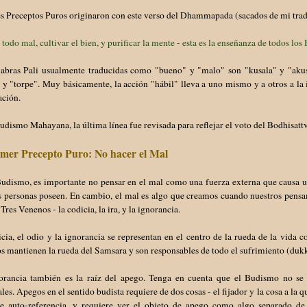
es Preceptos Puros originaron con este verso del Dhammapada (sacados de mi tra
 todo mal, cultivar el bien, y purificar la mente - esta es la enseñanza de todos lo
labras Pali usualmente traducidas como "bueno" y "malo" son "kusala" y "akusa
 y "torpe". Muy básicamente, la acción "hábil" lleva a uno mismo y a otros a la i
ación.
udismo Mahayana, la última línea fue revisada para reflejar el voto del Bodhisattv
imer Precepto Puro: No hacer el Mal
Budismo, es importante no pensar en el mal como una fuerza externa que causa 
s personas poseen. En cambio, el mal es algo que creamos cuando nuestros pensa
 Tres Venenos - la codicia, la ira, y la ignorancia.
cia, el odio y la ignorancia se representan en el centro de la rueda de la vida 
s mantienen la rueda del Samsara y son responsables de todo el sufrimiento (du
orancia también es la raíz del apego. Tenga en cuenta que el Budismo no se 
les. Apegos en el sentido budista requiere de dos cosas - el fijador y la cosa a la q
re auto-referencia, y requiere ver el objeto de apego como algo separado 