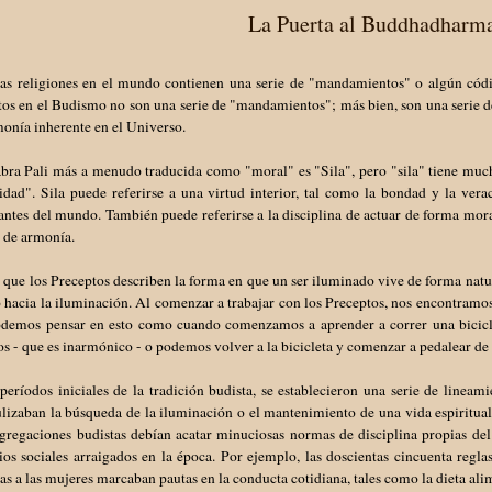
La Puerta al Buddhadharm
las religiones en el mundo contienen una serie de "mandamientos" o algún códi
os en el Budismo no son una serie de "mandamientos"; más bien, son una serie de
monía inherente en el Universo.
abra Pali más a menudo traducida como "moral" es "Sila", pero "sila" tiene muc
dad". Sila puede referirse a una virtud interior, tal como la bondad y la vera
ntes del mundo. También puede referirse a la disciplina de actuar de forma mor
e de armonía.
 que los Preceptos describen la forma en que un ser iluminado vive de forma natu
hacia la iluminación. Al comenzar a trabajar con los Preceptos, nos encontramo
odemos pensar en esto como cuando comenzamos a aprender a correr una biciclet
s - que es inarmónico - o podemos volver a la bicicleta y comenzar a pedalear d
períodos iniciales de la tradición budista, se establecieron una serie de linea
lizaban la búsqueda de la iluminación o el mantenimiento de una vida espiritual r
ngregaciones budistas debían acatar minuciosas normas de disciplina propias de
ios sociales arraigados en la época. Por ejemplo, las doscientas cincuenta regla
as a las mujeres marcaban pautas en la conducta cotidiana, tales como la dieta alim