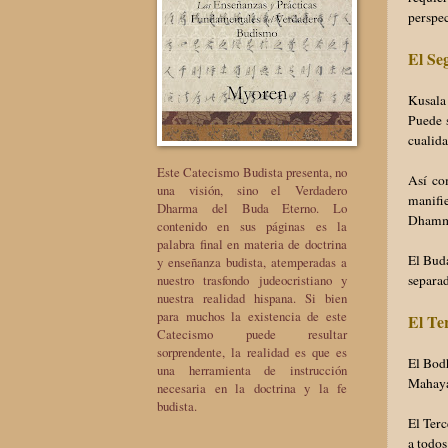
perspec
El Se
Kusala
Puede s
cualida
Este Catecismo Budista presenta, no
Así co
una visión, sino el Verdadero
manifie
Dharma del Buda Eterno. Lo
Dhamma
contenido en sus páginas es la
palabra final en materia de doctrina
El Buda
y enseñanza budista, atemperadas a
nuestro trasfondo judeocristiano y
separad
nuestra realidad hispana. Si bien
para muchos la existencia de este
El Te
Catecismo puede resultar
sorprendente, la realidad es que es
El Bodh
una herramienta de instrucción
Mahayan
necesaria en la doctrina y la fe
budista.
El Terc
a todos