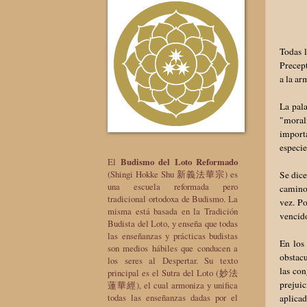
Todas 
Precept
a la ar
La pal
"morali
importa
especi
El
Budismo del Loto Reformado
(Shingi Hokke Shu 新義法華宗) es
Se dice
una escuela reformada pero
camino 
tradicional ortodoxa de Budismo. La
vez. P
misma está basada en la Tradición
vencido
Budista del Loto, y enseña que todas
las enseñanzas y prácticas budistas
En los 
son medios hábiles que conducen a
obstacu
los seres al Despertar. Su texto
las co
principal es el Sutra del Loto (妙法
prejuic
蓮華經), el cual armoniza y unifica
todas las enseñanzas dadas por el
aplicad