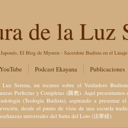
ura de la Luz 
Japonés. El Blog de Myoren - Sacerdote Budista en el Linaj
 YouTube
Podcast Ekayana
Publicaciones
 la Luz Serena, un recurso sobre el Verdadero Bu
eñanzas Perfectas y Completas (圓教). Aquí presentamos e
Budología (Teología Budista), aspirando a presentar 
devoción, desde el punto de vista de una escuela trad
enseñanzas universales del Sutra del Loto (法華経).