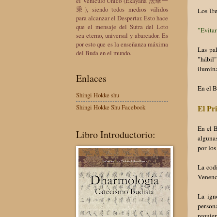
el Vehículo Único (Ekayana 法華一
乘), siendo todos medios válidos
Los Tr
para alcanzar el Despertar. Esto hace
que el mensaje del Sutra del Loto
"Evitar
sea eterno, universal y abarcador. Es
por esto que es la enseñanza máxima
Las pa
del Buda en el mundo.
"hábil"
ilumin
Enlaces
En el B
Shingi Hokke shu
El Pr
Shingi Hokke Shu Facebook
En el 
Libro Introductorio:
alguna
por los
La codi
Veneno
La ign
persona
requie