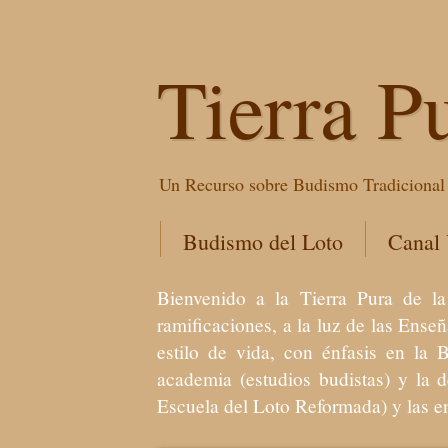
Tierra P
Un Recurso sobre Budismo Tradicional 
Budismo del Loto
Canal
Bienvenido a la Tierra Pura de
ramificaciones, a la luz de las Ens
estilo de vida, con énfasis en la 
academia (estudios budistas) y la 
Escuela del Loto Reformada) y las 