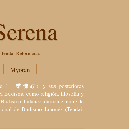
Serena
e Tendai Reformado.
Myoren
dismo (一乘佛教), y sus posteriores
l Budismo como religión, filosofía y
el Budismo balanceadamente entre la
icional de Budismo Japonés (Tendai-