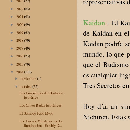
representativas d
2023
(72)
►
2022
(63)
►
2021
(93)
►
Kaidan
- El Kai
2020
(99)
►
de Kaidan en el
2019
(65)
►
2018
(70)
►
Kaidan podría se
2017
(40)
►
mundo, lo que p
2016
(23)
►
que el Budismo 
2015
(70)
►
2014
(110)
▼
es cualquier lug
noviembre
(1)
►
Tres Secretos en
octubre
(32)
▼
Las Enseñanzas del Budismo
Esotérico
Hoy día, un sin
Los Cinco Budas Esotéricos
El Sutra de Fudo Myoo
Nichiren. Estas 
Los Deseos Mundanos son la
Iluminación - Earthly D...