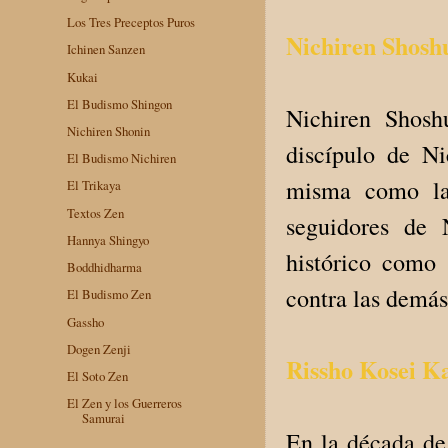
Los Tres Preceptos Puros
Nichiren Shos
Ichinen Sanzen
Kukai
El Budismo Shingon
Nichiren Shosh
Nichiren Shonin
discípulo de N
El Budismo Nichiren
misma como la 
El Trikaya
Textos Zen
seguidores de 
Hannya Shingyo
histórico como
Boddhidharma
contra las demás
El Budismo Zen
Gassho
Dogen Zenji
Rissho Kosei K
El Soto Zen
El Zen y los Guerreros
Samurai
En la década de