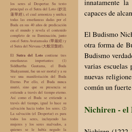
innatamente la 
los seres al Despertar. Su texto
principal es el Sutra del Loto (妙法
capaces de alcan
蓮華經), el cual armoniza y unifica
todas las enseñanzas dadas por el
Buda en sus 40 años de predicación
en el mundo y revela el contenido
El Budismo Nichi
completo de su Iluminación, junto
con el Sutra Avatamsaka (華厳経) y
otra forma de B
el Sutra del Nirvana (大般涅槃經).
Budismo verdade
El
Sutra del Loto
contiene tres
enseñanzas importantes: (1)
varias escuelas 
Siddhartha Gautama, el Buda
Shakyamuni, fue un ser mortal y a su
nuevas religion
vez una manifestación del Buda
Eterno. Por ello, el Buda nunca
común un fuerte 
murió, sino que su presencia se
extiende a través del tiempo eterno.
Así como el Buda se extiende a
través del tiempo, igual lo hace su
Nichiren - e
salvación hacia todos los seres. (2)
La salvación (el Despertar) es para
todos los seres, incluyendo las
mujeres y los seres malvados, a
quienes se le había negado la
Nichiren (1222-