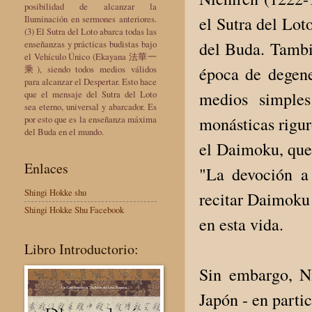
posibilidad de alcanzar la
Iluminación en sermones anteriores.
el Sutra del Lot
(3) El Sutra del Loto abarca todas las
enseñanzas y prácticas budistas bajo
del Buda. Tambi
el Vehículo Único (Ekayana 法華一
乘), siendo todos medios válidos
época de degene
para alcanzar el Despertar. Esto hace
que el mensaje del Sutra del Loto
medios simples
sea eterno, universal y abarcador. Es
por esto que es la enseñanza máxima
monásticas rigur
del Buda en el mundo.
el Daimoku, que
Enlaces
"La devoción a
Shingi Hokke shu
recitar Daimoku 
Shingi Hokke Shu Facebook
en esta vida.
Libro Introductorio:
Sin embargo, Ni
Japón - en partic