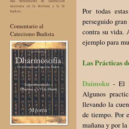
una herramienta de instrucción
necesaria en la doctrina y la fe
Por todas esta
budista.
perseguido gran 
Comentario al
contra su vida. 
Catecismo Budista
ejemplo para muc
Las Prácticas 
Daimoku
- El 
Algunos practi
llevando la cuen
de tiempo. Por e
mañana y por la