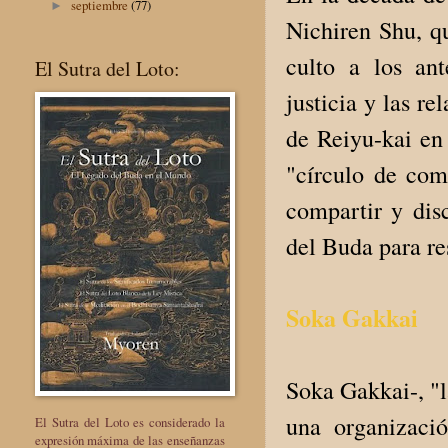
septiembre
(77)
►
Nichiren Shu, q
culto a los ant
El Sutra del Loto:
justicia y las r
de Reiyu-kai en
"círculo de com
compartir y dis
del Buda para re
Soka Gakkai
Soka Gakkai-, "l
una organizaci
El Sutra del Loto es considerado la
expresión máxima de las enseñanzas