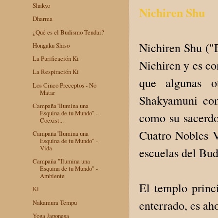
Shakyo
Nichiren Shu
Dharma
¿Qué es el Budismo Tendai?
Nichiren Shu ("
Hongaku Shiso
La Purificación Ki
Nichiren y es c
La Respiración Ki
que algunas o
Los Cinco Preceptos - No
Matar
Shakyamuni com
Campaña"Ilumina una
Esquina de tu Mundo" -
como su sacerdo
Coexist...
Cuatro Nobles V
Campaña"Ilumina una
Esquina de tu Mundo" -
Vida
escuelas del Bu
Campaña "Ilumina una
Esquina de tu Mundo" -
Ambiente
El templo princ
Ki
enterrado, es ah
Nakamura Tempu
Yoga Japonesa