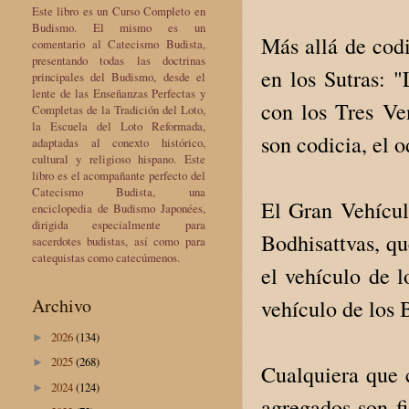
Este libro es un Curso Completo en
Budismo. El mismo es un
Más allá de codi
comentario al Catecismo Budista,
presentando todas las doctrinas
en los Sutras: 
principales del Budismo, desde el
lente de las Enseñanzas Perfectas y
con los Tres Ve
Completas de la Tradición del Loto,
la Escuela del Loto Reformada,
son codi­cia, el 
adaptadas al conexto histórico,
cultural y religioso hispano. Este
libro es el acompañante perfecto del
Catecismo Budista, una
El Gran Vehículo
enciclopedia de Budismo Japonées,
dirigida especialmente para
Bodhisattvas, que
sacerdotes budistas, así como para
catequistas como catecúmenos.
el vehículo de l
Archivo
vehículo de los 
2026
(134)
►
2025
(268)
►
Cualquiera que c
2024
(124)
►
agregados son fi