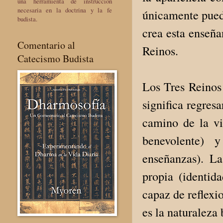
una herramienta de instrucción
necesaria en la doctrina y la fe
únicamente puede
budista.
crea esta enseñ
Comentario al
Reinos.
Catecismo Budista
Los Tres Reinos 
significa regres
camino de la vi
benevolente) y
enseñanzas). La
propia (identid
capaz de reflexi
es la natura­leza