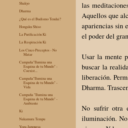
las meditaciones
Shakyo
Dharma
Aque­llos que al
¿Qué es el Budismo Tendai?
apariencias sin 
Hongaku Shiso
el poder del gra
La Purificación Ki
La Respiración Ki
Los Cinco Preceptos - No
Matar
Usar la mente p
Campaña"Ilumina una
buscar la reali
Esquina de tu Mundo" -
Coexist...
liberación. Perm
Campaña"Ilumina una
Esquina de tu Mundo" -
Dharma. Tras­cen
Vida
Campaña "Ilumina una
Esquina de tu Mundo" -
Ambiente
No sufrir otra 
Ki
iluminación. No 
Nakamura Tempu
Yoga Japonesa