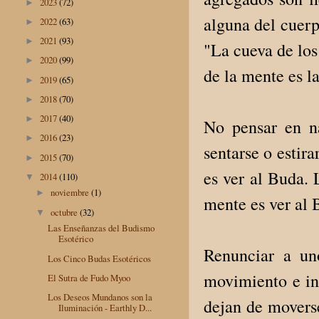
2023
(72)
►
alguna del cuerp
2022
(63)
►
2021
(93)
►
"La cueva de los
2020
(99)
►
de la mente es l
2019
(65)
►
2018
(70)
►
2017
(40)
►
No pensar en n
2016
(23)
►
sentarse o estir
2015
(70)
►
es ver al Buda. 
2014
(110)
▼
noviembre
(1)
►
mente es ver al 
octubre
(32)
▼
Las Enseñanzas del Budismo
Esotérico
Renunciar a un
Los Cinco Budas Esotéricos
movimiento e in
El Sutra de Fudo Myoo
Los Deseos Mundanos son la
dejan de moverse
Iluminación - Earthly D...