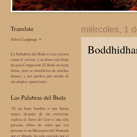
Translate
miércoles, 1 
Select Language
▼
Boddhidha
La Sabiduría del Buda es tan extensa
como el océano, y su alma está llena
de gran Compasión. El Buda no tiene
forma, pero se manifiesta de muchas
formas, y nos predica por medio de
sus propias apariciones.
Las Palabras del Buda
"Si un buen hombre o una buena
mujer, después de mi extinción,
explica el
Sutra del Loto
a una sola
persona, debes de saber que esa
persona es un Mensajero del Honrado
por el Mundo, ha sido enviado por el