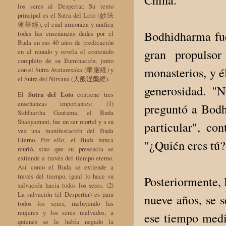
los seres al Despertar. Su texto
principal es el Sutra del Loto (妙法
蓮華經), el cual armoniza y unifica
Bodhidharma fue
todas las enseñanzas dadas por el
Buda en sus 40 años de predicación
gran propulso
en el mundo y revela el contenido
completo de su Iluminación, junto
monasterios, y é
con el Sutra Avatamsaka (華厳経) y
el Sutra del Nirvana (大般涅槃經).
generosidad. "
El
Sutra del Loto
contiene tres
enseñanzas importantes: (1)
preguntó a Bodh
Siddhartha Gautama, el Buda
Shakyamuni, fue un ser mortal y a su
particular", co
vez una manifestación del Buda
Eterno. Por ello, el Buda nunca
"¿Quién eres tú
murió, sino que su presencia se
extiende a través del tiempo eterno.
Así como el Buda se extiende a
través del tiempo, igual lo hace su
Posteriormente, 
salvación hacia todos los seres. (2)
La salvación (el Despertar) es para
nueve años, se 
todos los seres, incluyendo las
mujeres y los seres malvados, a
ese tiempo medi
quienes se le había negado la