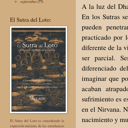
septiembre
(77)
►
A la luz del Dha
En los Sutras s
El Sutra del Loto:
pueden penetra
practicado por 
diferente de la 
ser parcial. S
diferenciado de
imaginar que pon
acaban atrapad
sufrimiento es 
en el Nirvana. N
nacimiento y mue
El Sutra del Loto es considerado la
expresión máxima de las enseñanzas