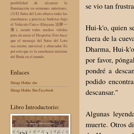
posibilidad de alcanzar la
se vio tan frust
Iluminación en sermones anteriores.
(3) El Sutra del Loto abarca todas las
enseñanzas y prácticas budistas bajo
el Vehículo Único (Ekayana 法華一
Hui-k'o, quien s
乘), siendo todos medios válidos
para alcanzar el Despertar. Esto hace
fuera de la cuev
que el mensaje del Sutra del Loto
sea eterno, universal y abarcador. Es
Dharma, Hui-k'o 
por esto que es la enseñanza máxima
del Buda en el mundo.
por favor, pónga
pondré a descan
Enlaces
podido encontra
Shingi Hokke shu
descansar."
Shingi Hokke Shu Facebook
Libro Introductorio:
Algunas leyend
muerte. Otros di