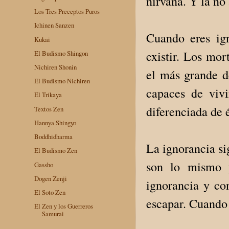
nirvana. Y la no 
Los Tres Preceptos Puros
Ichinen Sanzen
Cuando eres igno
Kukai
existir. Los mor
El Budismo Shingon
Nichiren Shonin
el más grande de
El Budismo Nichiren
capaces de vivi
El Trikaya
diferencia­da de
Textos Zen
Hannya Shingyo
Boddhidharma
La ignorancia si
El Budismo Zen
son lo mismo y
Gassho
Dogen Zenji
ignorancia y co
El Soto Zen
escapar. Cuando 
El Zen y los Guerreros
Samurai