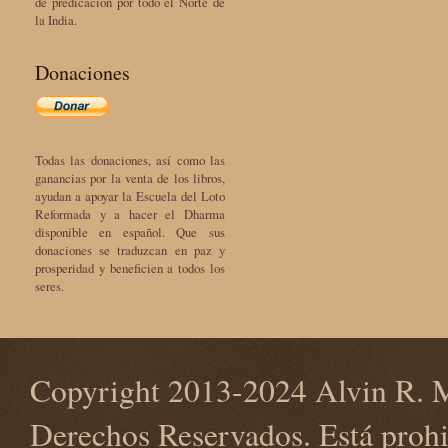
de predicación por todo el Norte de
la India.
Donaciones
Todas las donaciones, así como las
ganancias por la venta de los libros,
ayudan a apoyar la Escuela del Loto
Reformada y a hacer el Dharma
disponible en español. Que sus
donaciones se traduzcan en paz y
prosperidad y beneficien a todos los
seres.
Copyright 2013-2024 Alvin R. M
Derechos Reservados. Está prohi