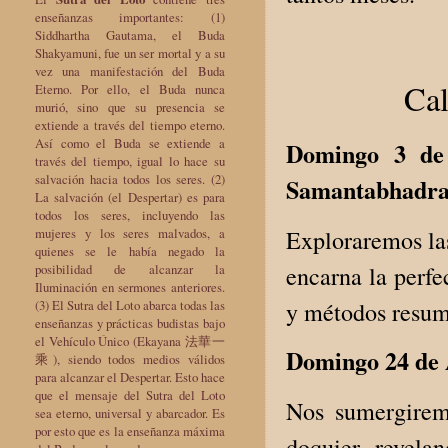
enseñanzas importantes: (1)
Siddhartha Gautama, el Buda
Shakyamuni, fue un ser mortal y a su
vez una manifestación del Buda
Cal
Eterno. Por ello, el Buda nunca
murió, sino que su presencia se
extiende a través del tiempo eterno.
Así como el Buda se extiende a
Domingo 3 de 
través del tiempo, igual lo hace su
salvación hacia todos los seres. (2)
Samantabhadr
La salvación (el Despertar) es para
todos los seres, incluyendo las
Exploraremos las
mujeres y los seres malvados, a
quienes se le había negado la
encarna la perfe
posibilidad de alcanzar la
Iluminación en sermones anteriores.
y métodos resume
(3) El Sutra del Loto abarca todas las
enseñanzas y prácticas budistas bajo
el Vehículo Único (Ekayana 法華一
Domingo 24 de 
乘), siendo todos medios válidos
para alcanzar el Despertar. Esto hace
que el mensaje del Sutra del Loto
Nos sumergirem
sea eterno, universal y abarcador. Es
por esto que es la enseñanza máxima
doquier, revela