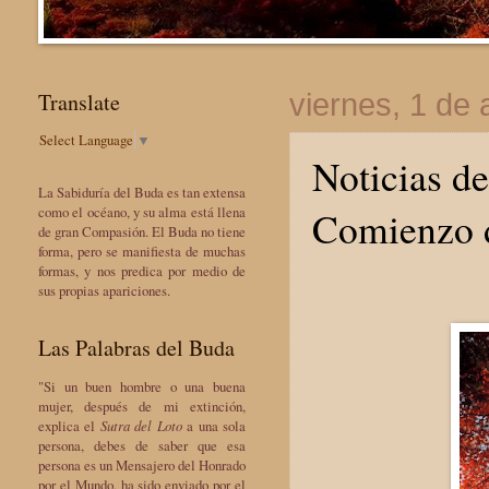
Translate
viernes, 1 de
Select Language
▼
Noticias de
La Sabiduría del Buda es tan extensa
Comienzo 
como el océano, y su alma está llena
de gran Compasión. El Buda no tiene
forma, pero se manifiesta de muchas
formas, y nos predica por medio de
sus propias apariciones.
Las Palabras del Buda
"Si un buen hombre o una buena
mujer, después de mi extinción,
explica el
Sutra del Loto
a una sola
persona, debes de saber que esa
persona es un Mensajero del Honrado
por el Mundo, ha sido enviado por el