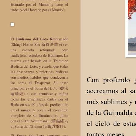
Honrado por el Mundo y hace el
trabajo del Honrado por el Mundo".
El
Budismo del Loto Reformado
(Shingi Hokke Shu 新義法華宗) es
una escuela reformada pero
tradicional ortodoxa de Budismo. La
misma está basada en la Tradición
Budista del Loto, y enseña que todas
las enseñanzas y prácticas budistas
son medios hábiles que conducen a
Con profundo g
los seres al Despertar. Su texto
principal es el Sutra del Loto (妙法
acercamos al sa
蓮華經), el cual armoniza y unifica
todas las enseñanzas dadas por el
más sublimes y 
Buda en sus 40 años de predicación
en el mundo y revela el contenido
de la Guirnalda
completo de su Iluminación, junto
con el Sutra Avatamsaka (華厳経) y
el ciclo de est
el Sutra del Nirvana (大般涅槃經).
tantos meses.
El
Sutra del Loto
contiene tres