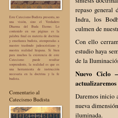
síntesis doctrin
repaso general 
Este Catecismo Budista presenta, no
Indra, los Bod
una visión, sino el Verdadero
Dharma del Buda Eterno. Lo
culmen de nuestr
contenido en sus páginas es la
palabra final en materia de doctrina
Con ello cerram
y enseñanza budista, atemperadas a
nuestro trasfondo judeocristiano y
estudio haya sem
nuestra realidad hispana. Si bien
para muchos la existencia de este
de la Iluminació
Catecismo puede resultar
sorprendente, la realidad es que es
una herramienta de instrucción
Nuevo Ciclo —
necesaria en la doctrina y la fe
budista.
actualizaremos 
Comentario al
Daremos inicio a
Catecismo Budista
nueva dimensión 
iluminada.