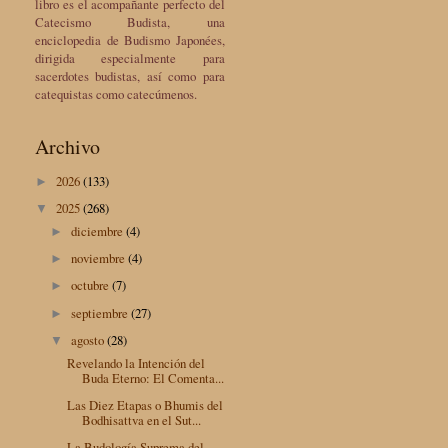
libro es el acompañante perfecto del
Catecismo Budista, una
enciclopedia de Budismo Japonées,
dirigida especialmente para
sacerdotes budistas, así como para
catequistas como catecúmenos.
Archivo
2026
(133)
►
2025
(268)
▼
diciembre
(4)
►
noviembre
(4)
►
octubre
(7)
►
septiembre
(27)
►
agosto
(28)
▼
Revelando la Intención del
Buda Eterno: El Comenta...
Las Diez Etapas o Bhumis del
Bodhisattva en el Sut...
La Budología Suprema del