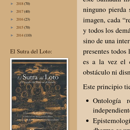
2018
(70)
►
ninguno pierda s
2017
(40)
►
imagen, cada “re
2016
(23)
►
2015
(70)
►
y todos los demá
2014
(110)
►
sino de una inter
presentes todos 
El Sutra del Loto:
es a la vez el 
obstáculo ni dis
Este principio t
Ontología 
independiente
Epistemologí
dharma es un