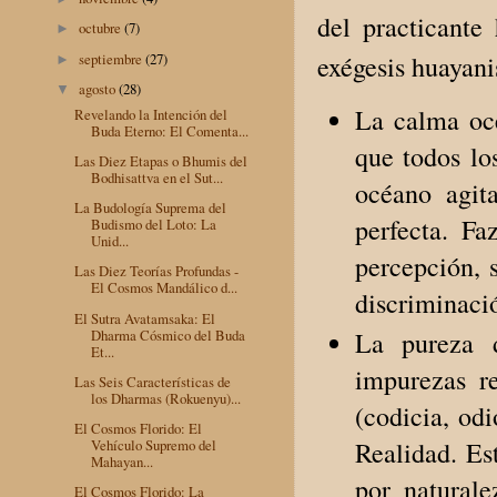
del practicante
octubre
(7)
►
septiembre
(27)
exégesis huayanis
►
agosto
(28)
▼
La calma oce
Revelando la Intención del
Buda Eterno: El Comenta...
que todos lo
Las Diez Etapas o Bhumis del
Bodhisattva en el Sut...
océano agit
La Budología Suprema del
perfecta. F
Budismo del Loto: La
Unid...
percepción, 
Las Diez Teorías Profundas -
El Cosmos Mandálico d...
discriminaci
El Sutra Avatamsaka: El
Dharma Cósmico del Buda
La pureza d
Et...
impurezas re
Las Seis Características de
los Dharmas (Rokuenyu)...
(codicia, odi
El Cosmos Florido: El
Vehículo Supremo del
Realidad. Es
Mahayan...
por naturale
El Cosmos Florido: La