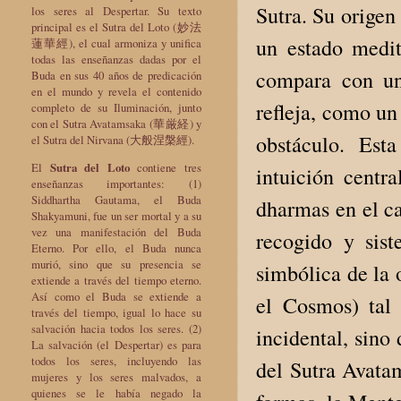
Sutra. Su origen
los seres al Despertar. Su texto
principal es el Sutra del Loto (妙法
un estado medi
蓮華經), el cual armoniza y unifica
todas las enseñanzas dadas por el
compara con un 
Buda en sus 40 años de predicación
en el mundo y revela el contenido
refleja, como un
completo de su Iluminación, junto
con el Sutra Avatamsaka (華厳経) y
obstáculo. Es
el Sutra del Nirvana (大般涅槃經).
El
Sutra del Loto
contiene tres
intuición centr
enseñanzas importantes: (1)
Siddhartha Gautama, el Buda
dharmas en el c
Shakyamuni, fue un ser mortal y a su
vez una manifestación del Buda
recogido y sis
Eterno. Por ello, el Buda nunca
murió, sino que su presencia se
simbólica de la
extiende a través del tiempo eterno.
Así como el Buda se extiende a
el Cosmos) tal
través del tiempo, igual lo hace su
salvación hacia todos los seres. (2)
incidental, sino
La salvación (el Despertar) es para
todos los seres, incluyendo las
del Sutra Avatam
mujeres y los seres malvados, a
quienes se le había negado la