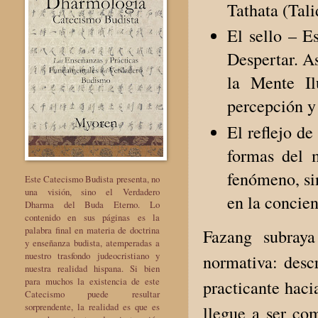
Tathata (Tali
El sello – E
Despertar. As
la Mente Il
percepción y
El reflejo de
formas del 
fenómeno, si
Este Catecismo Budista presenta, no
una visión, sino el Verdadero
en la concien
Dharma del Buda Eterno. Lo
contenido en sus páginas es la
palabra final en materia de doctrina
Fazang subraya
y enseñanza budista, atemperadas a
nuestro trasfondo judeocristiano y
normativa: desc
nuestra realidad hispana. Si bien
para muchos la existencia de este
practicante haci
Catecismo puede resultar
sorprendente, la realidad es que es
llegue a ser co