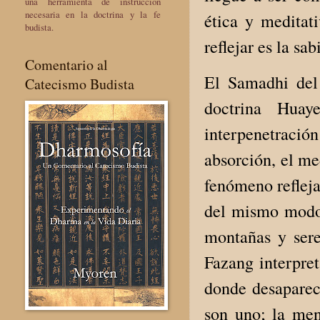
una herramienta de instrucción
necesaria en la doctrina y la fe
ética y meditat
budista.
reflejar es la sa
Comentario al
El Samadhi del 
Catecismo Budista
doctrina Huay
interpenetraci
absorción, el me
fenómeno reflej
del mismo modo q
montañas y sere
Fazang interpret
donde desaparece
son uno; la me