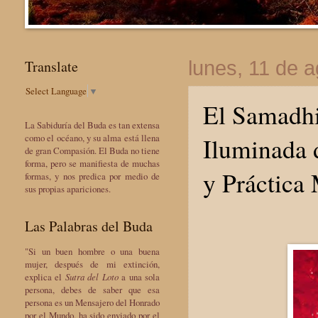
Translate
lunes, 11 de 
Select Language
▼
El Samadhi
La Sabiduría del Buda es tan extensa
Iluminada 
como el océano, y su alma está llena
de gran Compasión. El Buda no tiene
forma, pero se manifiesta de muchas
y Práctica 
formas, y nos predica por medio de
sus propias apariciones.
Las Palabras del Buda
"Si un buen hombre o una buena
mujer, después de mi extinción,
explica el
Sutra del Loto
a una sola
persona, debes de saber que esa
persona es un Mensajero del Honrado
por el Mundo, ha sido enviado por el