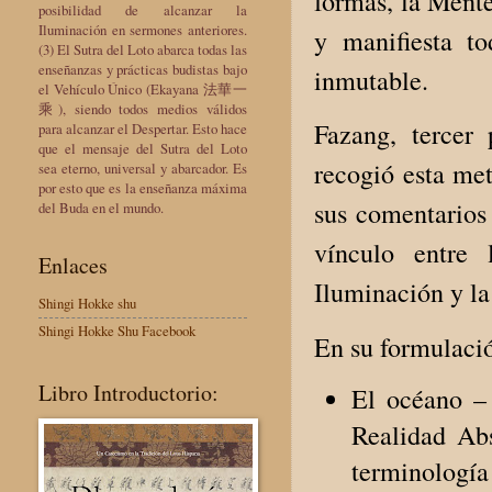
formas, la Mente
posibilidad de alcanzar la
Iluminación en sermones anteriores.
y manifiesta t
(3) El Sutra del Loto abarca todas las
enseñanzas y prácticas budistas bajo
inmutable.
el Vehículo Único (Ekayana 法華一
乘), siendo todos medios válidos
Fazang, tercer 
para alcanzar el Despertar. Esto hace
que el mensaje del Sutra del Loto
recogió esta met
sea eterno, universal y abarcador. Es
por esto que es la enseñanza máxima
sus comentarios 
del Buda en el mundo.
vínculo entre 
Enlaces
Iluminación y la
Shingi Hokke shu
Shingi Hokke Shu Facebook
En su formulació
Libro Introductorio:
El océano –
Realidad Abs
terminología