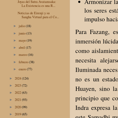
Armonizar la
Joyas del Sutra Avatamsaka:
La Existencia es una R...
los seres es
Noticias de Eirenji y su
Sangha Virtual para el Co...
impulso haci
julio
(18)
►
Para Fazang, es
junio
(13)
►
inmersión lúcida
mayo
(19)
►
abril
(17)
►
como aislamient
marzo
(16)
►
necesita aleja
febrero
(38)
►
Iluminada necesi
enero
(77)
►
no es un estado
2024
(124)
►
2023
(72)
►
Huayen, sino la
2022
(63)
►
principio que co
2021
(93)
►
Indra expresa la
2020
(99)
►
2019
(65)
►
este Samadhi mu