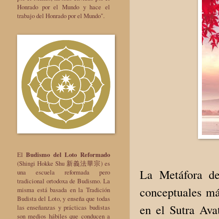
Honrado por el Mundo y hace el
trabajo del Honrado por el Mundo".
El
Budismo del Loto Reformado
(Shingi Hokke Shu 新義法華宗) es
La Metáfora de
una escuela reformada pero
tradicional ortodoxa de Budismo. La
conceptuales má
misma está basada en la Tradición
Budista del Loto, y enseña que todas
en el Sutra Ava
las enseñanzas y prácticas budistas
son medios hábiles que conducen a