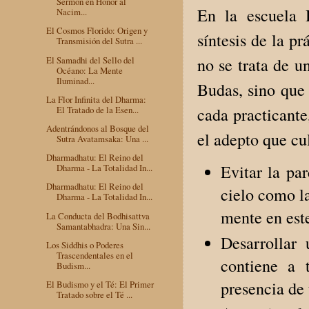
Sermón en Honor al
En la escuela 
Nacim...
El Cosmos Florido: Origen y
síntesis de la p
Transmisión del Sutra ...
El Samadhi del Sello del
no se trata de u
Océano: La Mente
Iluminad...
Budas, sino que
La Flor Infinita del Dharma:
cada practicante
El Tratado de la Esen...
Adentrándonos al Bosque del
el adepto que cu
Sutra Avatamsaka: Una ...
Dharmadhatu: El Reino del
Evitar la par
Dharma - La Totalidad In...
Dharmadhatu: El Reino del
cielo como la
Dharma - La Totalidad In...
mente en est
La Conducta del Bodhisattva
Samantabhadra: Una Sin...
Desarrollar
Los Siddhis o Poderes
Trascendentales en el
contiene a 
Budism...
presencia de 
El Budismo y el Té: El Primer
Tratado sobre el Té ...