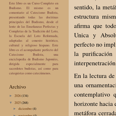
Este libro es un Curso Completo en
sentido, la metá
Budismo. El mismo es un
comentario al Catecismo Budista,
estructura mis
presentando todas las doctrinas
principales del Budismo, desde el
afirma que tod
lente de las Enseñanzas Perfectas y
Completas de la Tradición del Loto,
Unica y Absolu
la Escuela del Loto Reformada,
adaptadas al conexto histórico,
perfecto no impl
cultural y religioso hispano. Este
libro es el acompañante perfecto del
la purificació
Catecismo Budista, una
enciclopedia de Budismo Japonées,
interpenetración
dirigida especialmente para
sacerdotes budistas, así como para
catequistas como catecúmenos.
En la lectura de
una ornamentac
Archivo
contemplativo q
2026
(134)
►
horizonte hacia e
2025
(268)
▼
diciembre
(4)
►
metáfora cerrad
noviembre
(4)
►