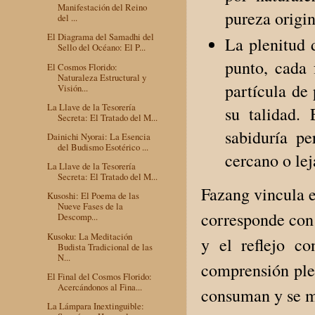
Manifestación del Reino
pureza origin
del ...
El Diagrama del Samadhi del
La plenitud 
Sello del Océano: El P...
punto, cada
El Cosmos Florido:
Naturaleza Estructural y
partícula de
Visión...
La Llave de la Tesorería
su talidad.
Secreta: El Tratado del M...
sabiduría pe
Dainichi Nyorai: La Esencia
del Budismo Esotérico ...
cercano o le
La Llave de la Tesorería
Secreta: El Tratado del M...
Fazang vincula e
Kusoshi: El Poema de las
Nueve Fases de la
corresponde con 
Descomp...
Kusoku: La Meditación
y el reflejo c
Budista Tradicional de las
N...
comprensión plen
El Final del Cosmos Florido:
Acercándonos al Fina...
consuman y se m
La Lámpara Inextinguible: