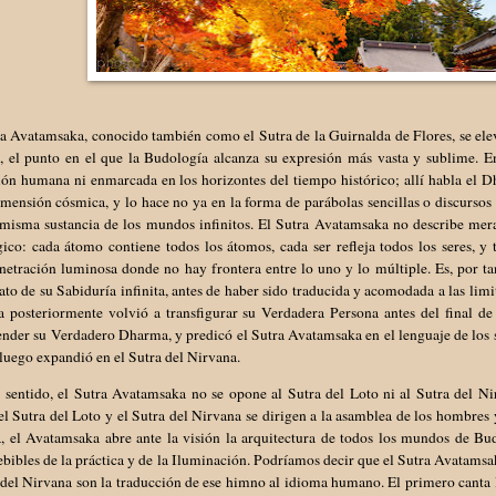
a Avatamsaka, conocido también como el Sutra de la Guirnalda de Flores, se ele
a, el punto en el que la Budología alcanza su expresión más vasta y sublime. E
ión humana ni enmarcada en los horizontes del tiempo histórico; allí habla el
mensión cósmica, y lo hace no ya en la forma de parábolas sencillas o discursos 
 misma sustancia de los mundos infinitos. El Sutra Avatamsaka no describe mer
gico: cada átomo contiene todos los átomos, cada ser refleja todos los seres, 
enetración luminosa donde no hay frontera entre lo uno y lo múltiple. Es, por 
to de su Sabiduría infinita, antes de haber sido traducida y acomodada a las li
 posteriormente volvió a transfigurar su Verdadera Persona antes del final de 
der su Verdadero Dharma, y predicó el Sutra Avatamsaka en el lenguaje de los se
 luego expandió en el Sutra del Nirvana.
e sentido, el Sutra Avatamsaka no se opone al Sutra del Loto ni al Sutra del N
l Sutra del Loto y el Sutra del Nirvana se dirigen a la asamblea de los hombres y
a, el Avatamsaka abre ante la visión la arquitectura de todos los mundos de Bu
bibles de la práctica y de la Iluminación. Podríamos decir que el Sutra Avatamsa
del Nirvana son la traducción de ese himno al idioma humano. El primero canta 