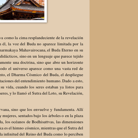
va como la cima resplandeciente de la revelación
n él, la voz del Buda no aparece limitada por la
 Dharmakaya Mahavairocana, el Buda Eterno en su
didácticos, sino en un lenguaje que parece tejido
amente una doctrina, sino que abre un horizonte
y todo el universo aparece como una vasta red de
tanto, el Dharma Cósmico del Buda, el despliegue
mitaciones del entendimiento humano. Dado a esto,
su vida, cuando los seres estaban ya listos para
res, y lo llamó el Sutra del Loto, su Revelación,
irvana, sino que los envuelve y fundamenta. Allí
 mujeres, sentados bajo los árboles o en la plaza
da, los océanos de Bodhisattvas, las dimensiones
ka es el himno cósmico, mientras que el Sutra del
la infinitud del Reino del Buda como lo perciben