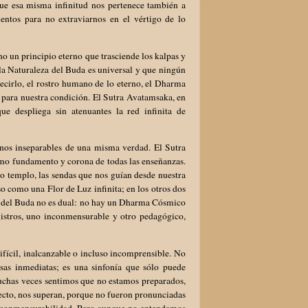
 que esa misma infinitud nos pertenece también a
amentos para no extraviarnos en el vértigo de lo
o un principio eterno que trasciende los kalpas y
 la Naturaleza del Buda es universal y que ningún
decirlo, el rostro humano de lo eterno, el Dharma
 para nuestra condición. El Sutra Avatamsaka, en
ue despliega sin atenuantes la red infinita de
nos inseparables de una misma verdad. El Sutra
omo fundamento y corona de todas las enseñanzas.
mo templo, las sendas que nos guían desde nuestra
so como una Flor de Luz infinita; en los otros dos
e del Buda no es dual: no hay un Dharma Cósmico
stros, uno inconmensurable y otro pedagógico,
fícil, inalcanzable o incluso incomprensible. No
sas inmediatas; es una sinfonía que sólo puede
 Muchas veces sentimos que no estamos preparados,
ecto, nos superan, porque no fueron pronunciadas
u inconmensurabilidad. Pero aunque no entendamos