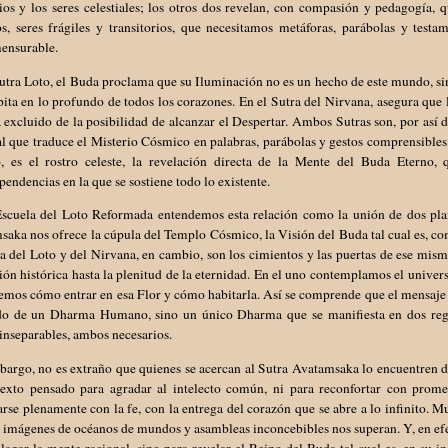
ios y los seres celestiales; los otros dos revelan, con compasión y pedagogía,
os, seres frágiles y transitorios, que necesitamos metáforas, parábolas y test
ensurable.
utra Loto, el Buda proclama que su Iluminación no es un hecho de este mundo, sin
ita en lo profundo de todos los corazones. En el Sutra del Nirvana, asegura que
á excluido de la posibilidad de alcanzar el Despertar. Ambos Sutras son, por así 
l que traduce el Misterio Cósmico en palabras, parábolas y gestos comprensibles
, es el rostro celeste, la revelación directa de la Mente del Buda Eterno, q
pendencias en la que se sostiene todo lo existente.
Escuela del Loto Reformada entendemos esta relación como la unión de dos pla
aka nos ofrece la cúpula del Templo Cósmico, la Visión del Buda tal cual es, c
a del Loto y del Nirvana, en cambio, son los cimientos y las puertas de ese mis
ión histórica hasta la plenitud de la eternidad. En el uno contemplamos el univer
emos cómo entrar en esa Flor y cómo habitarla. Así se comprende que el mensaj
do de un Dharma Humano, sino un único Dharma que se manifiesta en dos regi
inseparables, ambos necesarios.
argo, no es extraño que quienes se acercan al Sutra Avatamsaka lo encuentren di
texto pensado para agradar al intelecto común, ni para reconfortar con prome
rse plenamente con la fe, con la entrega del corazón que se abre a lo infinito.
 imágenes de océanos de mundos y asambleas inconcebibles nos superan. Y, en ef
lagar la mente racional, sino para revelar el Reino del Buda tal cual es, en s