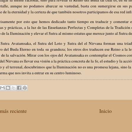
etalle, aunque no podamos abarcar su vastedad, basta con sumergirse en sus p
 de la eternidad y la certeza de que también nosotros participamos de esa red infin
cisamente por esto que hemos dedicado tanto tiempo en traducir y comentar e
as y prácticas, a la luz de las Enseñanzas Perfectas y Completas de la Tradición 
de la Iluminación y elevar el Sutra al mismo estatus que merece junto al Sutra de
l Sutra Avatamsaka, el Sutra del Loto y Sutra del el Nirvana forman una tríad
o del Buda Eterno en toda su grandeza; los otros dos traducen ese Reino a la l
 de la salvación. Mirar con los ojos del Avatamsaka es contemplar el Cosmos co
del Nirvana es llevar esa visión a la práctica concreta de la fe, el estudio y la acc
 y el terrenal, descubrimos que la Iluminación no es una promesa lejana, sino la
rma que nos invita a entrar en su centro luminoso.
más reciente
Inicio