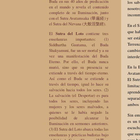
Buda en sus 40 años de predicación
los sab
en el mundo y revela el contenido
nosotr
completo de su Iluminación, junto
inconm
con el Sutra Avatamsaka (華厳経) y
el Sutra del Nirvana (大般涅槃經).
En el S
que hab
El
Sutra del Loto
contiene tres
ser est
enseñanzas importantes: (1)
Terrena
Siddhartha Gautama, el Buda
cambio
Shakyamuni, fue un ser mortal y a su
vez una manifestación del Buda
interde
Eterno. Por ello, el Buda nunca
En la 
murió, sino que su presencia se
extiende a través del tiempo eterno.
Avatams
Así como el Buda se extiende a
El Sutr
través del tiempo, igual lo hace su
limitac
salvación hacia todos los seres. (2)
aprend
La salvación (el Despertar) es para
separa
todos los seres, incluyendo las
ambos 
mujeres y los seres malvados, a
quienes se le había negado la
Sin emb
posibilidad de alcanzar la
es un 
Iluminación en sermones anteriores.
escucha
(3) El Sutra del Loto abarca todas las
que sus
enseñanzas y prácticas budistas bajo
para ha