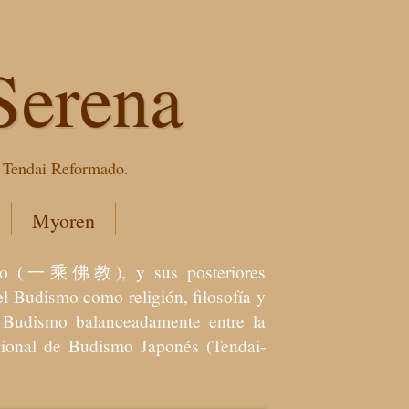
Serena
e Tendai Reformado.
Myoren
dismo (一乘佛教), y sus posteriores
l Budismo como religión, filosofía y
el Budismo balanceadamente entre la
icional de Budismo Japonés (Tendai-