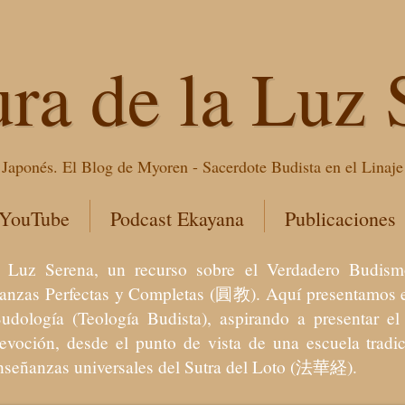
ura de la Luz 
Japonés. El Blog de Myoren - Sacerdote Budista en el Linaj
 YouTube
Podcast Ekayana
Publicaciones
 la Luz Serena, un recurso sobre el Verdadero Bu
eñanzas Perfectas y Completas (圓教). Aquí presentamos e
Budología (Teología Budista), aspirando a presentar 
devoción, desde el punto de vista de una escuela trad
enseñanzas universales del Sutra del Loto (法華経).