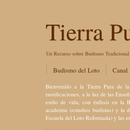
Tierra P
Un Recurso sobre Budismo Tradicional 
Budismo del Loto
Canal
Bienvenido a la Tierra Pura de
ramificaciones, a la luz de las Ens
estilo de vida, con énfasis en la 
academia (estudios budistas) y la 
Escuela del Loto Reformada) y las 