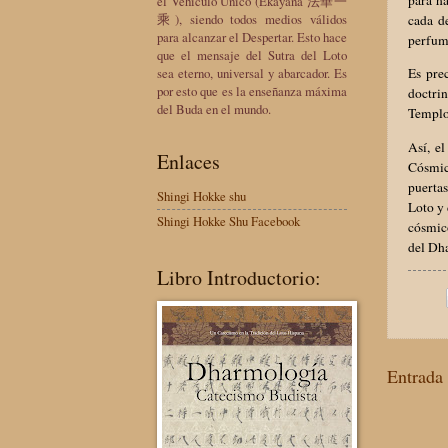
el Vehículo Único (Ekayana 法華一
乘), siendo todos medios válidos
cada d
para alcanzar el Despertar. Esto hace
perfume
que el mensaje del Sutra del Loto
sea eterno, universal y abarcador. Es
Es pre
por esto que es la enseñanza máxima
doctrin
del Buda en el mundo.
Templo 
Así, e
Enlaces
Cósmic
puertas
Shingi Hokke shu
Loto y 
Shingi Hokke Shu Facebook
cósmico
del Dha
Libro Introductorio:
Entrada 