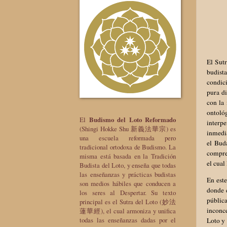
El Sutr
budist
condic
pura di
con la
ontoló
El
Budismo del Loto Reformado
interp
(Shingi Hokke Shu 新義法華宗) es
inmedia
una escuela reformada pero
el Buda
tradicional ortodoxa de Budismo. La
compren
misma está basada en la Tradición
el cual
Budista del Loto, y enseña que todas
las enseñanzas y prácticas budistas
En est
son medios hábiles que conducen a
donde e
los seres al Despertar. Su texto
públic
principal es el Sutra del Loto (妙法
inconce
蓮華經), el cual armoniza y unifica
todas las enseñanzas dadas por el
Loto y 