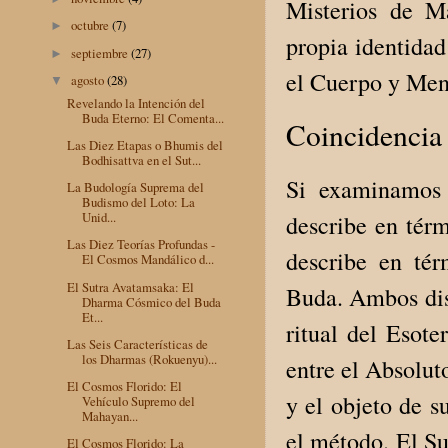
Misterios de M
octubre
(7)
►
propia identidad
septiembre
(27)
►
el Cuerpo y Men
agosto
(28)
▼
Revelando la Intención del
Buda Eterno: El Comenta...
Coincidencia 
Las Diez Etapas o Bhumis del
Bodhisattva en el Sut...
Si examinamos 
La Budología Suprema del
Budismo del Loto: La
Unid...
describe en térm
Las Diez Teorías Profundas -
describe en té
El Cosmos Mandálico d...
El Sutra Avatamsaka: El
Buda. Ambos disc
Dharma Cósmico del Buda
Et...
ritual del Esot
Las Seis Características de
los Dharmas (Rokuenyu)...
entre el Absoluto
El Cosmos Florido: El
y el objeto de s
Vehículo Supremo del
Mahayan...
el método. El S
El Cosmos Florido: La