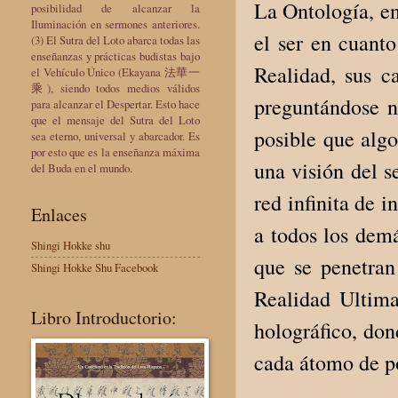
La Ontología, en 
posibilidad de alcanzar la
Iluminación en sermones anteriores.
el ser en cuanto
(3) El Sutra del Loto abarca todas las
enseñanzas y prácticas budistas bajo
Realidad, sus ca
el Vehículo Único (Ekayana 法華一
乘), siendo todos medios válidos
preguntándose n
para alcanzar el Despertar. Esto hace
que el mensaje del Sutra del Loto
posible que algo
sea eterno, universal y abarcador. Es
por esto que es la enseñanza máxima
una visión del s
del Buda en el mundo.
red infinita de 
Enlaces
a todos los demá
Shingi Hokke shu
que se penetra
Shingi Hokke Shu Facebook
Realidad Ultim
Libro Introductorio:
holográfico, don
cada átomo de po