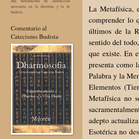
una herramienta de instrucción
necesaria en la doctrina y la fe
La Metafísica, e
budista.
comprender lo qu
Comentario al
últimos de la R
Catecismo Budista
sentido del todo
que existe. En 
presenta como la
Palabra y la Me
Elementos (Tier
Metafísica no s
sacramentalmen
adepto actualiza
Esotérica no des