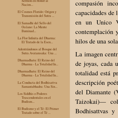
Sermón en Honor al
compasión inc
Nacim...
capacidades de l
El Cosmos Florido: Origen y
Transmisión del Sutra ...
en un Unico Ve
El Samadhi del Sello del
Océano: La Mente
contemplación y
Iluminad...
La Flor Infinita del Dharma:
hilos de una sola
El Tratado de la Esen...
Adentrándonos al Bosque del
La imagen centr
Sutra Avatamsaka: Una ...
Dharmadhatu: El Reino del
de joyas, cada 
Dharma - La Totalidad In...
totalidad está 
Dharmadhatu: El Reino del
Dharma - La Totalidad In...
descripción poé
La Conducta del Bodhisattva
Samantabhadra: Una Sin...
del Diamante (
Los Siddhis o Poderes
Trascendentales en el
Taizokai)— co
Budism...
El Budismo y el Té: El Primer
Bodhisattvas y 
Tratado sobre el Té ...