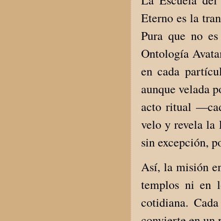
La Escuela del
Eterno es la tr
Pura que no es 
Ontología Avata
en cada partícul
aunque velada po
acto ritual —c
velo y revela la
sin excepción, p
Así, la misión e
templos ni en l
cotidiana. Cada
convierte en un 