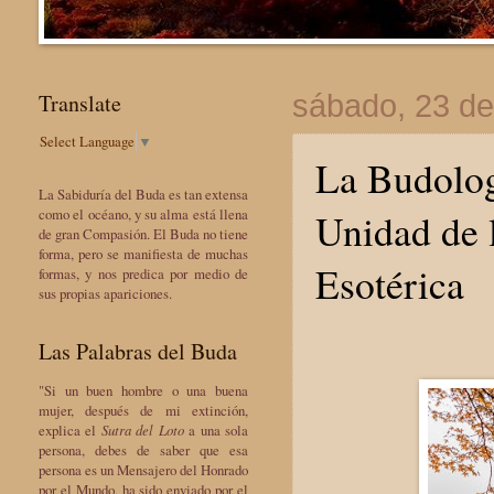
Translate
sábado, 23 de
Select Language
▼
La Budolog
La Sabiduría del Buda es tan extensa
Unidad de 
como el océano, y su alma está llena
de gran Compasión. El Buda no tiene
forma, pero se manifiesta de muchas
Esotérica
formas, y nos predica por medio de
sus propias apariciones.
Las Palabras del Buda
"Si un buen hombre o una buena
mujer, después de mi extinción,
explica el
Sutra del Loto
a una sola
persona, debes de saber que esa
persona es un Mensajero del Honrado
por el Mundo, ha sido enviado por el