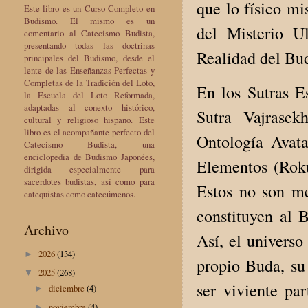
que lo físico m
Este libro es un Curso Completo en
Budismo. El mismo es un
del Misterio U
comentario al Catecismo Budista,
presentando todas las doctrinas
Realidad del Bu
principales del Budismo, desde el
lente de las Enseñanzas Perfectas y
Completas de la Tradición del Loto,
En los Sutras E
la Escuela del Loto Reformada,
adaptadas al conexto histórico,
Sutra Vajrasek
cultural y religioso hispano. Este
libro es el acompañante perfecto del
Ontología Avat
Catecismo Budista, una
enciclopedia de Budismo Japonées,
Elementos (Roku
dirigida especialmente para
sacerdotes budistas, así como para
Estos no son me
catequistas como catecúmenos.
constituyen al 
Archivo
Así, el universo
2026
(134)
►
propio Buda, su
2025
(268)
▼
ser viviente par
diciembre
(4)
►
noviembre
(4)
►