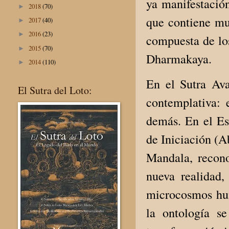
ya manifestació
2018
(70)
►
que contiene mun
2017
(40)
►
2016
(23)
►
compuesta de los
2015
(70)
►
Dharmakaya.
2014
(110)
►
En el Sutra Ava
El Sutra del Loto:
contemplativa:
demás. En el Eso
de Iniciación (A
Mandala, recon
nueva realidad,
microcosmos hum
la ontología s