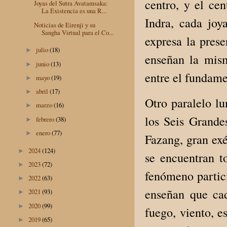
centro, y el cen
Joyas del Sutra Avatamsaka:
La Existencia es una R...
Indra, cada joy
Noticias de Eirenji y su
Sangha Virtual para el Co...
expresa la pres
julio
(18)
►
enseñan la mism
junio
(13)
►
entre el fundame
mayo
(19)
►
abril
(17)
►
Otro paralelo l
marzo
(16)
►
los Seis Grande
febrero
(38)
►
enero
(77)
►
Fazang, gran ex
2024
(124)
►
se encuentran t
2023
(72)
►
fenómeno partici
2022
(63)
►
enseñan que cad
2021
(93)
►
2020
(99)
►
fuego, viento, e
2019
(65)
►