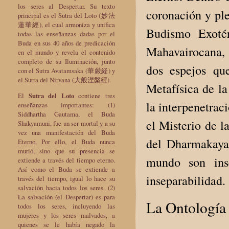
los seres al Despertar. Su texto
coronación y ple
principal es el Sutra del Loto (妙法
蓮華經), el cual armoniza y unifica
Budismo Exotér
todas las enseñanzas dadas por el
Buda en sus 40 años de predicación
Mahavairocana,
en el mundo y revela el contenido
completo de su Iluminación, junto
dos espejos qu
con el Sutra Avatamsaka (華厳経) y
el Sutra del Nirvana (大般涅槃經).
Metafísica de l
El
Sutra del Loto
contiene tres
la interpenetrac
enseñanzas importantes: (1)
Siddhartha Gautama, el Buda
el Misterio de l
Shakyamuni, fue un ser mortal y a su
vez una manifestación del Buda
del Dharmakaya
Eterno. Por ello, el Buda nunca
murió, sino que su presencia se
mundo son inse
extiende a través del tiempo eterno.
Así como el Buda se extiende a
inseparabilidad.
través del tiempo, igual lo hace su
salvación hacia todos los seres. (2)
La salvación (el Despertar) es para
La Ontología
todos los seres, incluyendo las
mujeres y los seres malvados, a
quienes se le había negado la