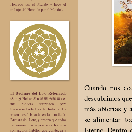
Honrado por el Mundo y hace el
trabajo del Honrado por el Mundo".
Cuando nos ace
El
Budismo del Loto Reformado
descubrimos que 
(Shingi Hokke Shu 新義法華宗) es
una escuela reformada pero
más abiertas y a
tradicional ortodoxa de Budismo. La
misma está basada en la Tradición
se alimentan to
Budista del Loto, y enseña que todas
las enseñanzas y prácticas budistas
Eterno. Dentro 
son medios hábiles que conducen a