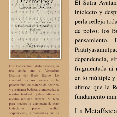
El Sutra Avata
intelecto y desp
perla refleja tod
de polvo; los B
pensamiento. 
Pratityasamutp
dependencia, si
Este Catecismo Budista presenta, no
fragmentada ni m
una visión, sino el Verdadero
Dharma del Buda Eterno. Lo
en lo múltiple y
contenido en sus páginas es la
palabra final en materia de doctrina
afirma que la 
y enseñanza budista, atemperadas a
nuestro trasfondo judeocristiano y
fundamento inmu
nuestra realidad hispana. Si bien
para muchos la existencia de este
La Metafísica
Catecismo puede resultar
sorprendente, la realidad es que es