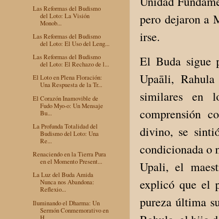
Unidad Fundamen
Las Reformas del Budismo
del Loto: La Visión
pero dejaron a M
Monob...
irse.
Las Reformas del Budismo
del Loto: El Uso del Leng...
Las Reformas del Budismo
El Buda sigue 
del Loto: El Rechazo de l...
Upaāli, Rahula
El Loto en Plena Floración:
Una Respuesta de la Tr...
similares en 
El Corazón Inamovible de
Fudo Myo-o: Un Mensaje
comprensión co
Bu...
La Profunda Totalidad del
divino, se sint
Budismo del Loto: Una
Re...
condicionada o n
Renaciendo en la Tierra Pura
en el Momento Present...
Upali, el maest
La Luz del Buda Amida
explicó que el 
Nunca nos Abandona:
Reflexio...
pureza última s
Iluminando el Dharma: Un
Sermón Conmemorativo en
H...