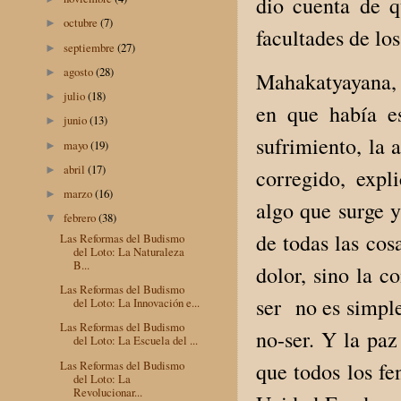
dio cuenta de q
octubre
(7)
►
facultades de los
septiembre
(27)
►
agosto
(28)
►
Mahakatyayana, o
julio
(18)
►
en que había es
junio
(13)
►
sufrimiento, la 
mayo
(19)
►
abril
(17)
►
corregido, exp
marzo
(16)
►
algo que surge y
febrero
(38)
▼
de todas las cos
Las Reformas del Budismo
del Loto: La Naturaleza
B...
dolor, sino la c
Las Reformas del Budismo
ser no es simple
del Loto: La Innovación e...
Las Reformas del Budismo
no-ser. Y la paz
del Loto: La Escuela del ...
Las Reformas del Budismo
que todos los fe
del Loto: La
Revolucionar...