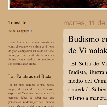
Translate
martes, 11 de
Select Language
▼
Budismo en
La Sabiduría del Buda es tan extensa
de Vimalak
como el océano, y su alma está llena
de gran Compasión. El Buda no tiene
forma, pero se manifiesta de muchas
formas, y nos predica por medio de
El Sutra de Vi
sus propias apariciones.
Budista, ilustr
Las Palabras del Buda
medio del Camin
"Si un buen hombre o una buena
sociedad. Si bi
mujer, después de mi extinción,
explica el
Sutra del Loto
a una sola
mismo a manera 
persona, debes de saber que esa
persona es un Mensajero del Honrado
por el Mundo, ha sido enviado por el