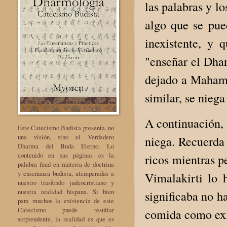
las palabras y l
algo que se pued
inexistente, y 
"enseñar el Dha
dejado a Mahama
similar, se niega 
A continuación, 
Este Catecismo Budista presenta, no
una visión, sino el Verdadero
niega. Recuerda 
Dharma del Buda Eterno. Lo
contenido en sus páginas es la
ricos mientras p
palabra final en materia de doctrina
y enseñanza budista, atemperadas a
Vimalakirti lo 
nuestro trasfondo judeocristiano y
nuestra realidad hispana. Si bien
significaba no ha
para muchos la existencia de este
Catecismo puede resultar
comida como exis
sorprendente, la realidad es que es