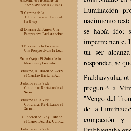
Historias del Bodhisattva
Jizo: Salvando las Almas...
Iluminación pr
El Camino de la
Autosuficiencia Iluminada:
nacimiento resta
La Resp...
se había ido; s
El Dharma del Amor: Una
Perspectiva Budista sobre
...
impermanente. La
El Budismo y la Eutanasia:
un ser alcanza
Una Perspectiva a la Lu...
En no Gyoja: El Sabio de las
responder, se que
Montañas y Fundador d...
Budismo, la Ilusión del Ser y
Prabhavyuha, otr
el Camino Hacia la A...
Budismo en la Vida
preguntó a Vim
Cotidiana: Revisitando el
Sutra...
"Vengo del Tron
Budismo en la Vida
Cotidiana: Revisitando el
de la Iluminació
Sutra...
La Lección del Rey Justo en
compasión y l
el Canon Budista: Cómo...
Prabhavyuha que
Budismo en la Vida