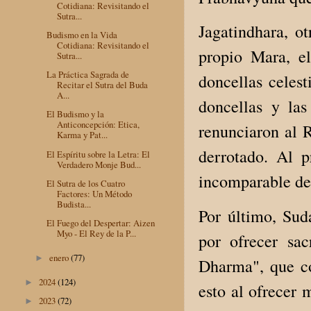
Cotidiana: Revisitando el
Sutra...
Jagatindhara, o
Budismo en la Vida
Cotidiana: Revisitando el
propio Mara, e
Sutra...
La Práctica Sagrada de
doncellas celest
Recitar el Sutra del Buda
A...
doncellas y las
El Budismo y la
Anticoncepción: Etica,
renunciaron al 
Karma y Pat...
derrotado. Al p
El Espíritu sobre la Letra: El
Verdadero Monje Bud...
incomparable de 
El Sutra de los Cuatro
Factores: Un Método
Budista...
Por último, Sud
El Fuego del Despertar: Aizen
Myo - El Rey de la P...
por ofrecer sac
enero
(77)
►
Dharma", que co
2024
(124)
►
esto al ofrecer 
2023
(72)
►