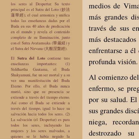
medios de Vimala
los seres al Despertar. Su texto
principal es el Sutra del Loto (妙法
más grandes di
蓮華經), el cual armoniza y unifica
todas las enseñanzas dadas por el
través de sus en
Buda en sus 40 años de predicación
en el mundo y revela el contenido
más destacados 
completo de su Iluminación, junto
con el Sutra Avatamsaka (華厳経) y
enfrentarse a é
el Sutra del Nirvana (大般涅槃經).
El
Sutra del Loto
contiene tres
profunda visión.
enseñanzas importantes: (1)
Siddhartha Gautama, el Buda
Al comienzo del 
Shakyamuni, fue un ser mortal y a su
vez una manifestación del Buda
enfermo, se pre
Eterno. Por ello, el Buda nunca
murió, sino que su presencia se
por su salud. E
extiende a través del tiempo eterno.
Así como el Buda se extiende a
sus grandes disc
través del tiempo, igual lo hace su
salvación hacia todos los seres. (2)
niega, record
La salvación (el Despertar) es para
todos los seres, incluyendo las
destrozado su
mujeres y los seres malvados, a
quienes se le había negado la