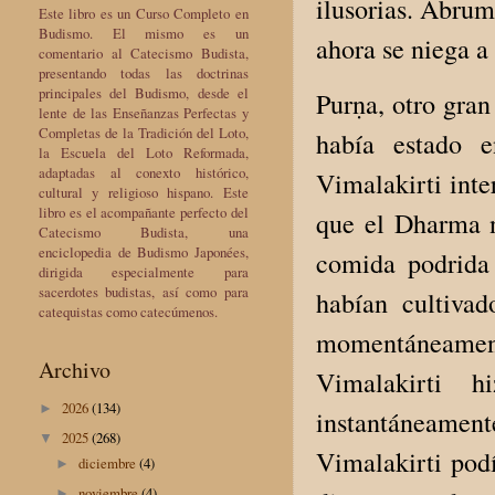
ilusorias. Abrum
Este libro es un Curso Completo en
Budismo. El mismo es un
ahora se niega a 
comentario al Catecismo Budista,
presentando todas las doctrinas
principales del Budismo, desde el
Purṇa, otro gran
lente de las Enseñanzas Perfectas y
Completas de la Tradición del Loto,
había estado 
la Escuela del Loto Reformada,
adaptadas al conexto histórico,
Vimalakirti inte
cultural y religioso hispano. Este
libro es el acompañante perfecto del
que el Dharma 
Catecismo Budista, una
enciclopedia de Budismo Japonées,
comida podrida 
dirigida especialmente para
sacerdotes budistas, así como para
habían cultiva
catequistas como catecúmenos.
momentáneament
Archivo
Vimalakirti h
2026
(134)
►
instantáneament
2025
(268)
▼
Vimalakirti podí
diciembre
(4)
►
noviembre
(4)
►