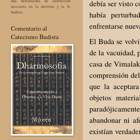
una herramienta de instrucción
debía ser visto 
necesaria en la doctrina y la fe
budista.
había perturba
enfrentarse nuev
Comentario al
Catecismo Budista
El Buda se volvi
de la vacuidad, 
casa de Vimalaki
comprensión del
que la aceptara
objetos materi
paradójicamente
abandonar ni afe
existían verdade