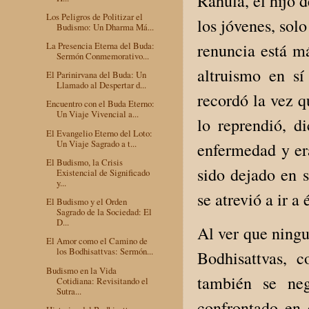
Rahula, el hijo 
Los Peligros de Politizar el
los jóvenes, sol
Budismo: Un Dharma Má...
renuncia está má
La Presencia Eterna del Buda:
Sermón Conmemorativo...
altruismo en s
El Parinirvana del Buda: Un
Llamado al Despertar d...
recordó la vez q
Encuentro con el Buda Eterno:
Un Viaje Vivencial a...
lo reprendió, d
El Evangelio Eterno del Loto:
Un Viaje Sagrado a t...
enfermedad y er
El Budismo, la Crisis
sido dejado en s
Existencial de Significado
y...
se atrevió a ir a
El Budismo y el Orden
Sagrado de la Sociedad: El
D...
Al ver que ningu
El Amor como el Camino de
los Bodhisattvas: Sermón...
Bodhisattvas, 
Budismo en la Vida
también se ne
Cotidiana: Revisitando el
Sutra...
confrontado en 