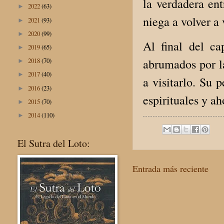
la verdadera en
2022
(63)
►
niega a volver a 
2021
(93)
►
2020
(99)
►
Al final del ca
2019
(65)
►
2018
(70)
abrumados por l
►
2017
(40)
►
a visitarlo. Su 
2016
(23)
►
espirituales y ah
2015
(70)
►
2014
(110)
►
El Sutra del Loto:
Entrada más reciente