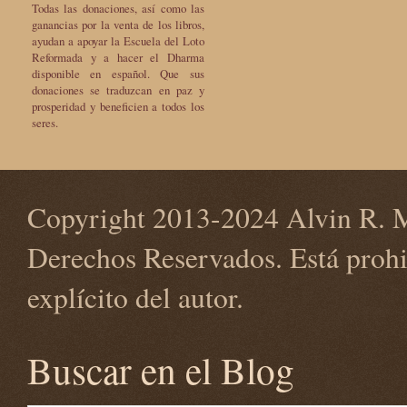
Todas las donaciones, así como las
ganancias por la venta de los libros,
ayudan a apoyar la Escuela del Loto
Reformada y a hacer el Dharma
disponible en español. Que sus
donaciones se traduzcan en paz y
prosperidad y beneficien a todos los
seres.
Copyright 2013-2024 Alvin R. M
Derechos Reservados. Está prohi
explícito del autor.
Buscar en el Blog