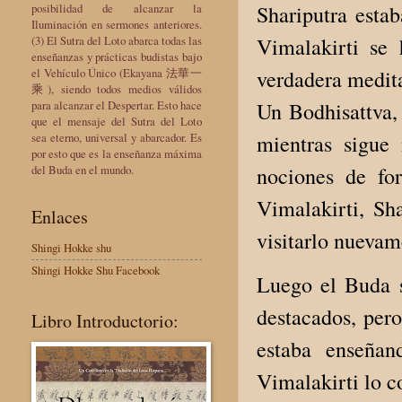
Shariputra esta
posibilidad de alcanzar la
Iluminación en sermones anteriores.
Vimalakirti se
(3) El Sutra del Loto abarca todas las
enseñanzas y prácticas budistas bajo
verdadera medit
el Vehículo Único (Ekayana 法華一
乘), siendo todos medios válidos
Un Bodhisattva, 
para alcanzar el Despertar. Esto hace
que el mensaje del Sutra del Loto
mientras sigue
sea eterno, universal y abarcador. Es
por esto que es la enseñanza máxima
nociones de fo
del Buda en el mundo.
Vimalakirti, Sh
Enlaces
visitarlo nuevam
Shingi Hokke shu
Shingi Hokke Shu Facebook
Luego el Buda s
destacados, per
Libro Introductorio:
estaba enseñan
Vimalakirti lo c