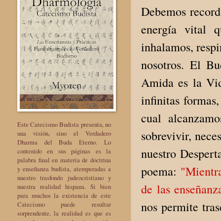
Debemos recordar
energía vital
inhalamos, respi
nosotros. El Bu
Amida es la Vid
infinitas formas
cual alcanzamo
Este Catecismo Budista presenta, no
sobrevivir, nece
una visión, sino el Verdadero
Dharma del Buda Eterno. Lo
nuestro Despert
contenido en sus páginas es la
palabra final en materia de doctrina
poema:
"Mientras
y enseñanza budista, atemperadas a
nuestro trasfondo judeocristiano y
de las enseñanz
nuestra realidad hispana. Si bien
para muchos la existencia de este
nos permite tra
Catecismo puede resultar
sorprendente, la realidad es que es