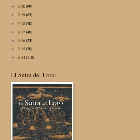
2020
(99)
►
2019
(65)
►
2018
(70)
►
2017
(40)
►
2016
(23)
►
2015
(70)
►
2014
(110)
►
El Sutra del Loto: