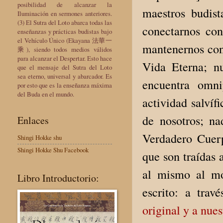
posibilidad de alcanzar la
maestros budist
Iluminación en sermones anteriores.
(3) El Sutra del Loto abarca todas las
conectarnos con
enseñanzas y prácticas budistas bajo
el Vehículo Único (Ekayana 法華一
mantenernos con 
乘), siendo todos medios válidos
para alcanzar el Despertar. Esto hace
Vida Eterna; nu
que el mensaje del Sutra del Loto
sea eterno, universal y abarcador. Es
encuentra omni
por esto que es la enseñanza máxima
del Buda en el mundo.
actividad salvíf
de nosotros; n
Enlaces
Verdadero Cuer
Shingi Hokke shu
Shingi Hokke Shu Facebook
que son traídas 
al mismo al mo
Libro Introductorio:
escrito: a tra
original y a nue