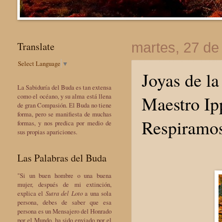
Translate
martes, 27 de
Select Language
▼
Joyas de la
La Sabiduría del Buda es tan extensa
Maestro Ip
como el océano, y su alma está llena
de gran Compasión. El Buda no tiene
forma, pero se manifiesta de muchas
Respiramo
formas, y nos predica por medio de
sus propias apariciones.
Las Palabras del Buda
"Si un buen hombre o una buena
mujer, después de mi extinción,
explica el
Sutra del Loto
a una sola
persona, debes de saber que esa
persona es un Mensajero del Honrado
por el Mundo, ha sido enviado por el