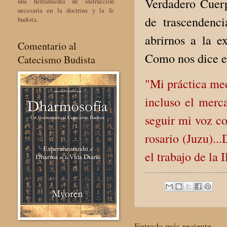
Verdadero Cuer
una herramienta de instrucción
necesaria en la doctrina y la fe
de trascendenc
budista.
abrirnos a la 
Comentario al
Como nos dice el
Catecismo Budista
"Mi práctica med
incluso el merc
seguir mi voz co
rosario (Juzu)..
el trabajo de la 
Entrada más reciente