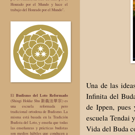
Honrado por el Mundo y hace el
trabajo del Honrado por el Mundo".
Una de las idea
Infinita del Bud
El
Budismo del Loto Reformado
(Shingi Hokke Shu 新義法華宗) es
de Ippen, pues
una escuela reformada pero
tradicional ortodoxa de Budismo. La
escuela Tendai 
misma está basada en la Tradición
Budista del Loto, y enseña que todas
Vida del Buda co
las enseñanzas y prácticas budistas
son medios hábiles que conducen a