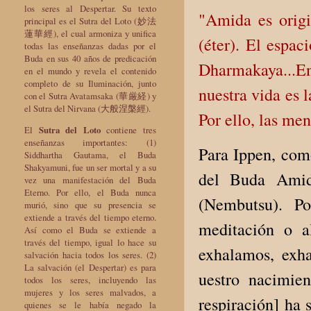
los seres al Despertar. Su texto
"Amida es origi
principal es el Sutra del Loto (妙法
蓮華經), el cual armoniza y unifica
(éter). El espac
todas las enseñanzas dadas por el
Buda en sus 40 años de predicación
Dharmakaya...En
en el mundo y revela el contenido
completo de su Iluminación, junto
nuestra vida es l
con el Sutra Avatamsaka (華厳経) y
el Sutra del Nirvana (大般涅槃經).
Por ello, las me
El
Sutra del Loto
contiene tres
enseñanzas importantes: (1)
Para Ippen, como
Siddhartha Gautama, el Buda
Shakyamuni, fue un ser mortal y a su
del Buda Amida
vez una manifestación del Buda
Eterno. Por ello, el Buda nunca
(Nembutsu). P
murió, sino que su presencia se
extiende a través del tiempo eterno.
meditación o a
Así como el Buda se extiende a
través del tiempo, igual lo hace su
exhalamos, exh
salvación hacia todos los seres. (2)
La salvación (el Despertar) es para
uestro nacimien
todos los seres, incluyendo las
mujeres y los seres malvados, a
respiración] ha 
quienes se le había negado la