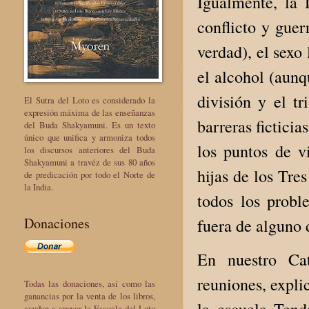
Igualmente, la 
conflicto y guer
verdad), el sexo
el alcohol (aunq
división y el t
El Sutra del Loto es considerado la
expresión máxima de las enseñanzas
barreras ficticia
del Buda Shakyamuni. Es un texto
único que unifica y armoniza todos
los puntos de v
los discursos anteriores del Buda
Shakyamuni a travéz de sus 80 años
hijas de los Tres
de predicación por todo el Norte de
la India.
todos los prob
Donaciones
fuera de alguno 
En nuestro Ca
reuniones, expl
Todas las donaciones, así como las
ganancias por la venta de los libros,
ayudan a apoyar la Escuela del Loto