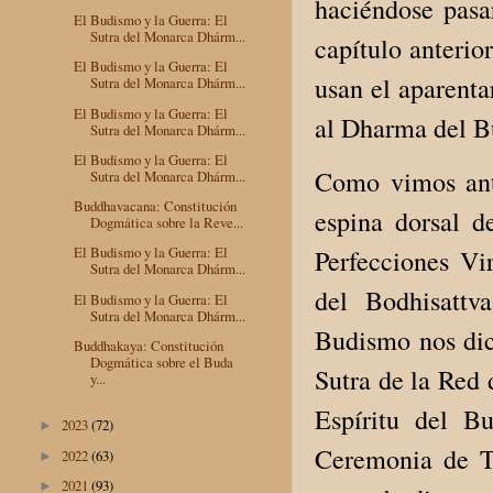
haciéndose pasa
El Budismo y la Guerra: El
Sutra del Monarca Dhárm...
capítulo anterio
El Budismo y la Guerra: El
usan el aparenta
Sutra del Monarca Dhárm...
El Budismo y la Guerra: El
al Dharma del B
Sutra del Monarca Dhárm...
El Budismo y la Guerra: El
Como vimos ant
Sutra del Monarca Dhárm...
Buddhavacana: Constitución
espina dorsal d
Dogmática sobre la Reve...
El Budismo y la Guerra: El
Perfecciones Vi
Sutra del Monarca Dhárm...
del Bodhisattv
El Budismo y la Guerra: El
Sutra del Monarca Dhárm...
Budismo nos dice
Buddhakaya: Constitución
Dogmática sobre el Buda
Sutra de la Red
y...
Espíritu del B
2023
(72)
►
Ceremonia de T
2022
(63)
►
2021
(93)
►