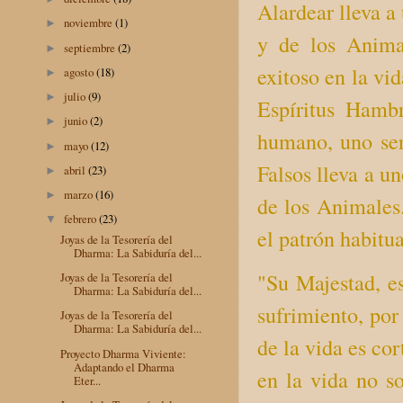
Alardear lleva a 
noviembre
(1)
►
y de los Anima
septiembre
(2)
►
exitoso en la vid
agosto
(18)
►
julio
(9)
►
Espíritus Hamb
junio
(2)
►
humano, uno ser
mayo
(12)
►
Falsos lleva a un
abril
(23)
►
marzo
(16)
►
de los Animales
febrero
(23)
▼
el patrón habitua
Joyas de la Tesorería del
Dharma: La Sabiduría del...
"Su Majestad, e
Joyas de la Tesorería del
Dharma: La Sabiduría del...
sufrimiento, por
Joyas de la Tesorería del
Dharma: La Sabiduría del...
de la vida es co
Proyecto Dharma Viviente:
Adaptando el Dharma
en la vida no s
Eter...