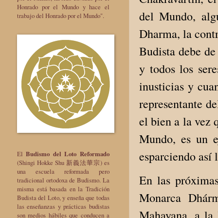
Honrado por el Mundo y hace el
del Mundo, algu
trabajo del Honrado por el Mundo".
Dharma, la cont
Budista debe de 
y todos los sere
inusticias y cua
representante de
el bien a la vez 
Mundo, es un e
esparciendo así 
El
Budismo del Loto Reformado
(Shingi Hokke Shu 新義法華宗) es
una escuela reformada pero
En las próximas
tradicional ortodoxa de Budismo. La
misma está basada en la Tradición
Monarca Dhárm
Budista del Loto, y enseña que todas
las enseñanzas y prácticas budistas
Mahayana, a la 
son medios hábiles que conducen a