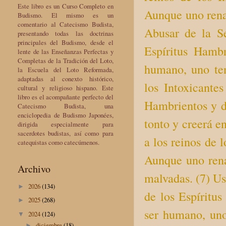
Este libro es un Curso Completo en
Aunque uno rena
Budismo. El mismo es un
comentario al Catecismo Budista,
Abusar de la Se
presentando todas las doctrinas
principales del Budismo, desde el
Espíritus Hamb
lente de las Enseñanzas Perfectas y
Completas de la Tradición del Loto,
humano, uno te
la Escuela del Loto Reformada,
adaptadas al conexto histórico,
los Intoxicantes
cultural y religioso hispano. Este
libro es el acompañante perfecto del
Hambrientos y d
Catecismo Budista, una
enciclopedia de Budismo Japonées,
tonto y creerá e
dirigida especialmente para
sacerdotes budistas, así como para
a los reinos de 
catequistas como catecúmenos.
Aunque uno rena
Archivo
malvadas. (7) Us
2026
(134)
►
de los Espíritu
2025
(268)
►
ser humano, uno
2024
(124)
▼
diciembre
(18)
►