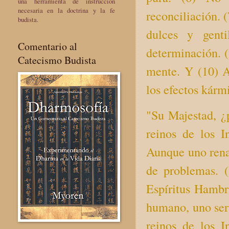
una herramienta de instrucción
necesaria en la doctrina y la fe
reconciliación. 
budista.
dulces y gent
Comentario al
determinación. 
Catecismo Budista
mente. Y (10) A
los efectos kárm
"Su Majestad, ¿p
reinos de los I
Aunque uno rena
de problemas. (
Espíritus Hambr
humano, uno será
reinos de los I