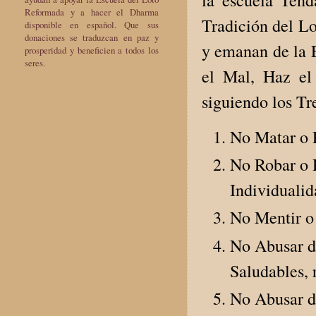
la escuela Ten
Reformada y a hacer el Dharma
Tradición del L
disponible en español. Que sus
donaciones se traduzcan en paz y
y emanan de la E
prosperidad y beneficien a todos los
seres.
el Mal, Haz el
siguiendo los Tr
No Matar o 
No Robar o R
Individuali
No Mentir o
No Abusar de
Saludables, 
No Abusar de