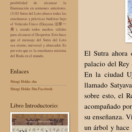
posibilidad de alcanzar la
Iluminación en sermones anteriores.
(3) El Sutra del Loto abarca todas las
enseñanzas y prácticas budistas bajo
el Vehículo Único (Ekayana 法華一
乘), siendo todos medios válidos
para alcanzar el Despertar. Esto hace
que el mensaje del Sutra del Loto
sea eterno, universal y abarcador. Es
por esto que es la enseñanza máxima
El Sutra ahora 
del Buda en el mundo.
palacio del Rey
Enlaces
En la ciudad Uj
Shingi Hokke shu
llamado Satyava
Shingi Hokke Shu Facebook
sobre esto, el R
Libro Introductorio:
acompañado por 
su enseñanza. Vi
un árbol y hace 