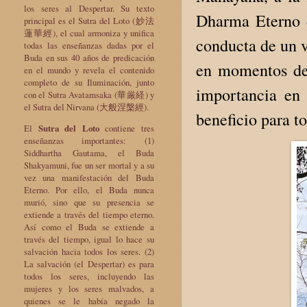
los seres al Despertar. Su texto
Dharma Eterno d
principal es el Sutra del Loto (妙法
蓮華經), el cual armoniza y unifica
conducta de un v
todas las enseñanzas dadas por el
Buda en sus 40 años de predicación
en momentos de 
en el mundo y revela el contenido
completo de su Iluminación, junto
importancia en
con el Sutra Avatamsaka (華厳経) y
el Sutra del Nirvana (大般涅槃經).
beneficio para t
El
Sutra del Loto
contiene tres
enseñanzas importantes: (1)
Siddhartha Gautama, el Buda
Shakyamuni, fue un ser mortal y a su
vez una manifestación del Buda
Eterno. Por ello, el Buda nunca
murió, sino que su presencia se
extiende a través del tiempo eterno.
Así como el Buda se extiende a
través del tiempo, igual lo hace su
salvación hacia todos los seres. (2)
La salvación (el Despertar) es para
todos los seres, incluyendo las
mujeres y los seres malvados, a
quienes se le había negado la