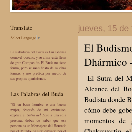
Translate
jueves, 15 de
Select Language
▼
El Budismo
La Sabiduría del Buda es tan extensa
Dhármico -
como el océano, y su alma está llena
de gran Compasión. El Buda no tiene
forma, pero se manifiesta de muchas
formas, y nos predica por medio de
El Sutra del Mo
sus propias apariciones.
Alcance del Bo
Las Palabras del Buda
Budista donde Bu
"Si un buen hombre o una buena
cómo debe gober
mujer, después de mi extinción,
explica el
Sutra del Loto
a una sola
momentos de g
persona, debes de saber que esa
persona es un Mensajero del Honrado
Chakravartin, e
por el Mundo, ha sido enviado por el