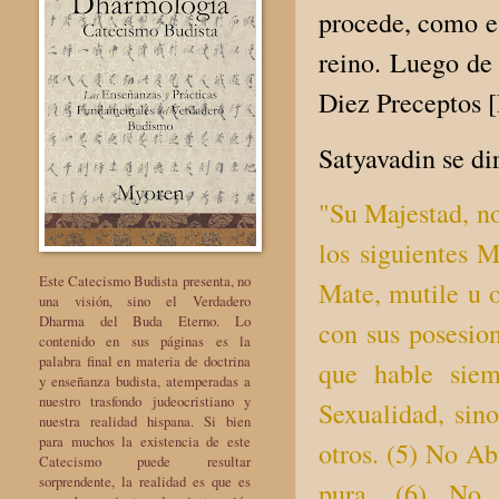
procede, como es
reino. Luego de 
Diez Preceptos [
Satyavadin se dir
"Su Majestad, no
los siguientes 
Este Catecismo Budista presenta, no
Mate, mutile u o
una visión, sino el Verdadero
Dharma del Buda Eterno. Lo
con sus posesion
contenido en sus páginas es la
palabra final en materia de doctrina
que hable sie
y enseñanza budista, atemperadas a
nuestro trasfondo judeocristiano y
Sexualidad, sin
nuestra realidad hispana. Si bien
para muchos la existencia de este
otros. (5) No Ab
Catecismo puede resultar
sorprendente, la realidad es que es
pura. (6) No 