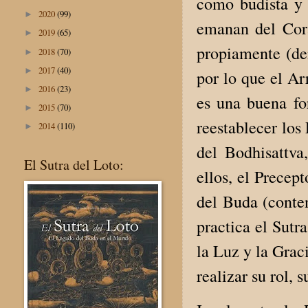
como budista y 
2020
(99)
►
emanan del Cora
2019
(65)
►
propiamente (den
2018
(70)
►
2017
(40)
►
por lo que el A
2016
(23)
►
es una buena f
2015
(70)
►
reestablecer los
2014
(110)
►
del Bodhisattv
El Sutra del Loto:
ellos, el Precep
del Buda (conten
practica el Sutr
la Luz y la Grac
realizar su rol,