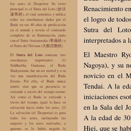
los seres al Despertar. Su texto
Renacimiento en 
principal es el Sutra del Loto (妙法
蓮華經), el cual armoniza y unifica
el logro de todo
todas las enseñanzas dadas por el
Buda en sus 40 años de predicación
Sutra del Lot
en el mundo y revela el contenido
completo de su Iluminación, junto
interpretados a l
con el Sutra Avatamsaka (華厳経) y
el Sutra del Nirvana (大般涅槃經).
El Maestro Ryo
El
Sutra del Loto
contiene tres
enseñanzas importantes: (1)
Nagoya), y su n
Siddhartha Gautama, el Buda
Shakyamuni, fue un ser mortal y a su
novicio en el M
vez una manifestación del Buda
Eterno. Por ello, el Buda nunca
Tendai. A la eda
murió, sino que su presencia se
extiende a través del tiempo eterno.
iniciaciones eso
Así como el Buda se extiende a
través del tiempo, igual lo hace su
en la Sala del 
salvación hacia todos los seres. (2)
La salvación (el Despertar) es para
A la edad de 30 
todos los seres, incluyendo las
mujeres y los seres malvados, a
Hiei, que se hab
quienes se le había negado la