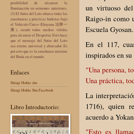
posibilidad de alcanzar la
un virtuoso de
Iluminación en sermones anteriores.
(3) El Sutra del Loto abarca todas las
Raigo-in como u
enseñanzas y prácticas budistas bajo
el Vehículo Único (Ekayana 法華一
Escuela Gyosan.
乘), siendo todos medios válidos
para alcanzar el Despertar. Esto hace
que el mensaje del Sutra del Loto
En el 117, cua
sea eterno, universal y abarcador. Es
por esto que es la enseñanza máxima
inspirados en s
del Buda en el mundo.
"Una persona, to
Enlaces
Una práctica, tod
Shingi Hokke shu
Shingi Hokke Shu Facebook
La interpretació
1716), quien r
Libro Introductorio:
acuerdo a Yokan,
"Esto es llama