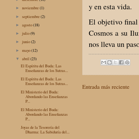
y en esta vida.
noviembre
(1)
►
septiembre
(2)
►
El objetivo fina
agosto
(18)
►
Cosmos a su Ilu
julio
(9)
►
junio
(2)
nos lleva un pas
►
mayo
(12)
►
abril
(23)
▼
El Espíritu del Buda: Las
Enseñanzas de los Sutras...
El Espíritu del Buda: Las
Enseñanzas de los Sutras...
Entrada más reciente
El Ministerio del Buda:
Abordando las Enseñanzas
P...
El Ministerio del Buda:
Abordando las Enseñanzas
P...
Joyas de la Tesorería del
Dharma: La Sabiduría del...