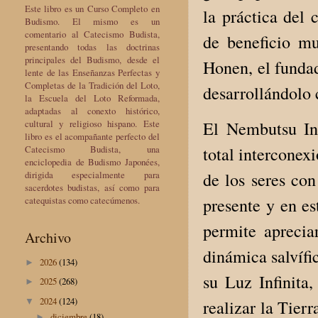
Este libro es un Curso Completo en
la práctica del
Budismo. El mismo es un
comentario al Catecismo Budista,
de beneficio m
presentando todas las doctrinas
principales del Budismo, desde el
Honen, el fundad
lente de las Enseñanzas Perfectas y
Completas de la Tradición del Loto,
desarrollándolo
la Escuela del Loto Reformada,
adaptadas al conexto histórico,
cultural y religioso hispano. Este
El Nembutsu Int
libro es el acompañante perfecto del
Catecismo Budista, una
total interconexi
enciclopedia de Budismo Japonées,
dirigida especialmente para
de los seres co
sacerdotes budistas, así como para
catequistas como catecúmenos.
presente y en e
permite aprecia
Archivo
dinámica salvífi
2026
(134)
►
su Luz Infinita
2025
(268)
►
2024
(124)
▼
realizar la Tier
diciembre
(18)
►