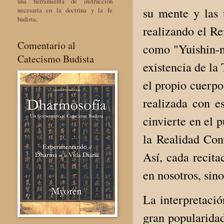
una herramienta de instrucción
su mente y las
necesaria en la doctrina y la fe
budista.
realizando el Re
Comentario al
como "Yuishin-n
Catecismo Budista
existencia de la
el propio cuerpo
realizada con e
cinvierte en el 
la Realidad Con
Así, cada recita
en nosotros, sino
La interpretaci
gran popularidad