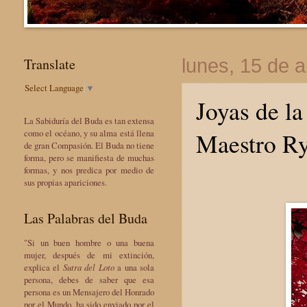
Translate
lunes, 15 de a
Select Language
▼
Joyas de la
La Sabiduría del Buda es tan extensa
Maestro Ry
como el océano, y su alma está llena
de gran Compasión. El Buda no tiene
forma, pero se manifiesta de muchas
formas, y nos predica por medio de
sus propias apariciones.
Las Palabras del Buda
"Si un buen hombre o una buena
mujer, después de mi extinción,
explica el
Sutra del Loto
a una sola
persona, debes de saber que esa
persona es un Mensajero del Honrado
por el Mundo, ha sido enviado por el