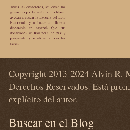
Todas las donaciones, así como las
ganancias por la venta de los libros,
ayudan a apoyar la Escuela del Loto
Reformada y a hacer el Dharma
disponible en español. Que sus
donaciones se traduzcan en paz y
prosperidad y beneficien a todos los
seres.
Copyright 2013-2024 Alvin R. M
Derechos Reservados. Está prohi
explícito del autor.
Buscar en el Blog