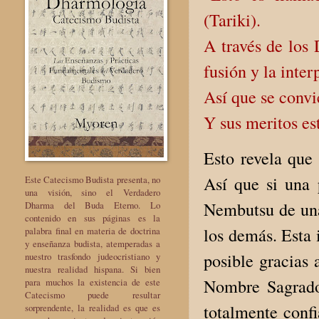
(Tariki).
A través de los
fusión y la inter
Así que se convi
Y sus meritos es
Esto revela que 
Así que si una 
Este Catecismo Budista presenta, no
una visión, sino el Verdadero
Nembutsu de una
Dharma del Buda Eterno. Lo
contenido en sus páginas es la
los demás. Esta 
palabra final en materia de doctrina
y enseñanza budista, atemperadas a
posible gracias 
nuestro trasfondo judeocristiano y
nuestra realidad hispana. Si bien
Nombre Sagrado
para muchos la existencia de este
Catecismo puede resultar
totalmente conf
sorprendente, la realidad es que es