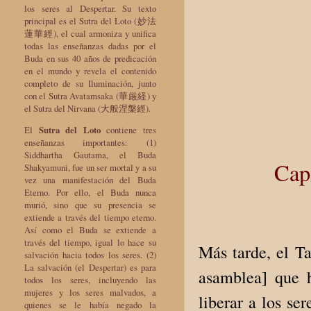
los seres al Despertar. Su texto
principal es el Sutra del Loto (妙法
蓮華經), el cual armoniza y unifica
todas las enseñanzas dadas por el
Buda en sus 40 años de predicación
en el mundo y revela el contenido
completo de su Iluminación, junto
con el Sutra Avatamsaka (華厳経) y
el Sutra del Nirvana (大般涅槃經).
El
Sutra del Loto
contiene tres
enseñanzas importantes: (1)
Siddhartha Gautama, el Buda
Cap
Shakyamuni, fue un ser mortal y a su
vez una manifestación del Buda
Eterno. Por ello, el Buda nunca
murió, sino que su presencia se
extiende a través del tiempo eterno.
Así como el Buda se extiende a
través del tiempo, igual lo hace su
Más tarde, el Ta
salvación hacia todos los seres. (2)
La salvación (el Despertar) es para
asamblea] que 
todos los seres, incluyendo las
mujeres y los seres malvados, a
liberar a los se
quienes se le había negado la