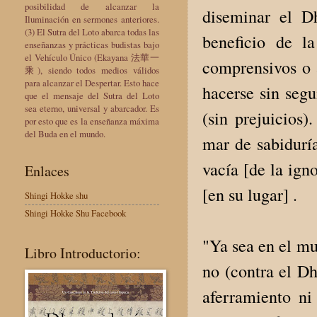
posibilidad de alcanzar la
diseminar el D
Iluminación en sermones anteriores.
(3) El Sutra del Loto abarca todas las
beneficio de l
enseñanzas y prácticas budistas bajo
el Vehículo Único (Ekayana 法華一
comprensivos o 
乘), siendo todos medios válidos
para alcanzar el Despertar. Esto hace
hacerse sin segu
que el mensaje del Sutra del Loto
sea eterno, universal y abarcador. Es
(sin prejuicios)
por esto que es la enseñanza máxima
del Buda en el mundo.
mar de sabiduría
vacía [de la ign
Enlaces
[en su lugar] .
Shingi Hokke shu
Shingi Hokke Shu Facebook
"Ya sea en el m
Libro Introductorio:
no (contra el Dh
aferramiento ni