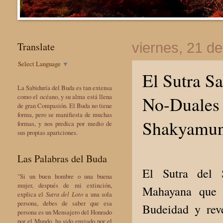
Translate
viernes, 21 d
Select Language
▼
El Sutra S
La Sabiduría del Buda es tan extensa
No-Duales 
como el océano, y su alma está llena
de gran Compasión. El Buda no tiene
forma, pero se manifiesta de muchas
Shakyamun
formas, y nos predica por medio de
sus propias apariciones.
Las Palabras del Buda
El Sutra del 
"Si un buen hombre o una buena
mujer, después de mi extinción,
Mahayana que 
explica el
Sutra del Loto
a una sola
persona, debes de saber que esa
Budeidad y reve
persona es un Mensajero del Honrado
por el Mundo, ha sido enviado por el