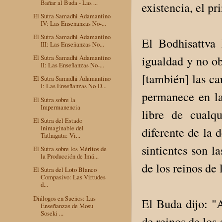
Bañar al Buda - Las ...
existencia, el pr
El Sutra Samadhi Adamantino
IV: Las Enseñanzas No-...
El Sutra Samadhi Adamantino
El Bodhisattva 
III: Las Enseñanzas No...
igualdad y no obs
El Sutra Samadhi Adamantino
II: Las Enseñanzas No-...
[también] las ca
El Sutra Samadhi Adamantino
I: Las Enseñanzas No-D...
permanece en la 
El Sutra sobre la
Impermanencia
libre de cualqu
El Sutra del Estado
Inimaginable del
diferente de la 
Tathagata: Vi...
sintientes son l
El Sutra sobre los Méritos de
la Producción de Imá...
de los reinos de 
El Sutra del Loto Blanco
Compasivo: Las Virtudes
d...
Diálogos en Sueños: Las
El Buda dijo: "A
Enseñanzas de Mosu
Soseki ...
de reinos de los