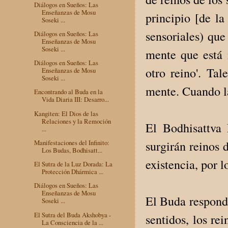
Diálogos en Sueños: Las
Enseñanzas de Mosu
principio [de la
Soseki ...
sensoriales) que
Diálogos en Sueños: Las
Enseñanzas de Mosu
Soseki ...
mente que está i
Diálogos en Sueños: Las
otro reino'. Tal
Enseñanzas de Mosu
Soseki ...
mente. Cuando la
Encontrando al Buda en la
Vida Diaria III: Desarro...
Kangiten: El Dios de las
Relaciones y la Remoción
El Bodhisattva 
...
surgirán reinos 
Manifestaciones del Infinito:
Los Budas, Bodhisatt...
existencia, por l
El Sutra de la Luz Dorada: La
Protección Dhármica ...
Diálogos en Sueños: Las
Enseñanzas de Mosu
El Buda respondi
Soseki ...
El Sutra del Buda Akshobya -
sentidos, los re
La Consciencia de la ...