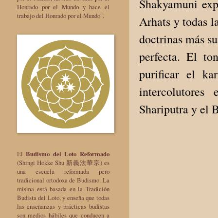
Shakyamuni exp
Honrado por el Mundo y hace el
trabajo del Honrado por el Mundo".
Arhats y todas la
doctrinas más sut
perfecta. El to
purificar el k
intercolutores
Shariputra y el B
El
Budismo del Loto Reformado
(Shingi Hokke Shu 新義法華宗) es
una escuela reformada pero
tradicional ortodoxa de Budismo. La
misma está basada en la Tradición
Budista del Loto, y enseña que todas
las enseñanzas y prácticas budistas
son medios hábiles que conducen a