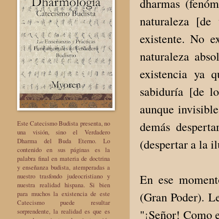
dharmas (fenóme
naturaleza [de 
existente. No e
naturaleza abso
existencia ya q
sabiduría [de l
aunque invisible
Este Catecismo Budista presenta, no
demás desperta
una visión, sino el Verdadero
Dharma del Buda Eterno. Lo
(despertar a la 
contenido en sus páginas es la
palabra final en materia de doctrina
y enseñanza budista, atemperadas a
nuestro trasfondo judeocristiano y
En ese momento
nuestra realidad hispana. Si bien
para muchos la existencia de este
(Gran Poder). Le
Catecismo puede resultar
sorprendente, la realidad es que es
"¡Señor! Como el