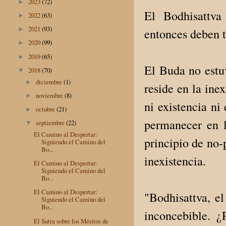
2023
(72)
►
El Bodhisattva
2022
(63)
►
2021
(93)
►
entonces deben t
2020
(99)
►
2019
(65)
►
El Buda no estuv
2018
(70)
▼
diciembre
(1)
►
reside en la ine
noviembre
(8)
►
ni existencia ni
octubre
(21)
►
permanecer en l
septiembre
(22)
▼
El Camino al Despertar:
principio de no-
Siguiendo el Camino del
Bo...
inexistencia.
El Camino al Despertar:
Siguiendo el Camino del
Bo...
El Camino al Despertar:
"Bodhisattva, el
Siguiendo el Camino del
Bo...
inconcebible. 
El Sutra sobre los Méritos de