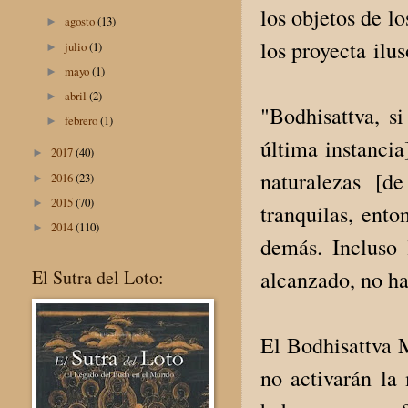
los objetos de l
agosto
(13)
►
los proyecta ilu
julio
(1)
►
mayo
(1)
►
abril
(2)
►
"Bodhisattva, si
febrero
(1)
►
última instancia
2017
(40)
►
naturalezas [d
2016
(23)
►
2015
(70)
►
tranquilas, ent
2014
(110)
►
demás. Incluso 
alcanzado, no hab
El Sutra del Loto:
El Bodhisattva 
no activarán l