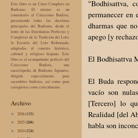
"Bodhisattva, 
Este libro es un Curso Completo en
Budismo. El mismo es un
permanecer en e
comentario al Catecismo Budista,
presentando todas las doctrinas
dharmas que no 
principales del Budismo, desde el
lente de las Enseñanzas Perfectas y
apego [y rechazo]
Completas de la Tradición del Loto,
la Escuela del Loto Reformada,
adaptadas al conexto histórico,
cultural y religioso hispano. Este
El Bodhisattva M
libro es el acompañante perfecto del
Catecismo Budista, una
enciclopedia de Budismo Japonées,
dirigida especialmente para
El Buda respond
sacerdotes budistas, así como para
catequistas como catecúmenos.
vacío son nulas
[Tercero] lo q
Archivo
Realidad [del Ab
2026
(133)
►
2025
(268)
►
habla son inconc
2024
(124)
►