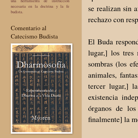
una herramienta de instrucción
necesaria en la doctrina y la fe
se realizan sin 
budista.
rechazo con resp
Comentario al
Catecismo Budista
El Buda respondi
lugar,] los tres
sombras (los efe
animales, fanta
tercer lugar,] l
existencia indep
órganos de los 
finalmente] la m