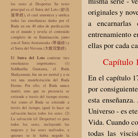
misma serie - ve
los seres al Despertar. Su texto
principal es el Sutra del Loto (妙法
originales y nov
蓮華經), el cual armoniza y unifica
todas las enseñanzas dadas por el
a encarnarlas 
Buda en sus 40 años de predicación
en el mundo y revela el contenido
entrenamiento e
completo de su Iluminación, junto
con el Sutra Avatamsaka (華厳経) y
ellas por cada ca
el Sutra del Nirvana (大般涅槃經).
El
Sutra del Loto
contiene tres
Capítulo 
enseñanzas importantes: (1)
Siddhartha Gautama, el Buda
Shakyamuni, fue un ser mortal y a su
En el capítulo 1
vez una manifestación del Buda
Eterno. Por ello, el Buda nunca
por consiguiente,
murió, sino que su presencia se
extiende a través del tiempo eterno.
esta enseñanza.
Así como el Buda se extiende a
través del tiempo, igual lo hace su
Universo - es et
salvación hacia todos los seres. (2)
La salvación (el Despertar) es para
Vida. Cuando co
todos los seres, incluyendo las
mujeres y los seres malvados, a
todas las visci
quienes se le había negado la