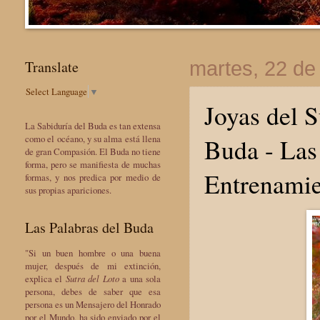
Translate
martes, 22 de
Select Language
▼
Joyas del 
La Sabiduría del Buda es tan extensa
Buda - Las 
como el océano, y su alma está llena
de gran Compasión. El Buda no tiene
forma, pero se manifiesta de muchas
Entrenamien
formas, y nos predica por medio de
sus propias apariciones.
Las Palabras del Buda
"Si un buen hombre o una buena
mujer, después de mi extinción,
explica el
Sutra del Loto
a una sola
persona, debes de saber que esa
persona es un Mensajero del Honrado
por el Mundo, ha sido enviado por el