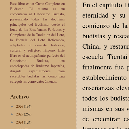
En el capítulo 1
Este libro es un Curso Completo en
Budismo. El mismo es un
eternidad y su
comentario al Catecismo Budista,
presentando todas las doctrinas
comienzo de la 
principales del Budismo, desde el
lente de las Enseñanzas Perfectas y
budistas y resc
Completas de la Tradición del Loto,
la Escuela del Loto Reformada,
China, y restau
adaptadas al conexto histórico,
cultural y religioso hispano. Este
escuela Tienta
libro es el acompañante perfecto del
Catecismo Budista, una
finalmente fue 
enciclopedia de Budismo Japonées,
dirigida especialmente para
establecimient
sacerdotes budistas, así como para
catequistas como catecúmenos.
enseñanzas elev
Archivo
todos los budist
mismas en sus v
2026
(134)
►
2025
(268)
►
de encontrar e
2024
(124)
►