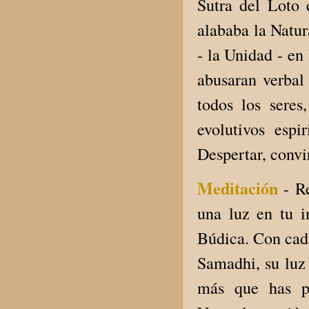
Sutra del Loto 
alababa la Natur
- la Unidad - en 
abusaran verbal
todos los sere
evolutivos esp
Despertar, convi
Meditación
- R
una luz en tu in
Búdica. Con cada
Samadhi, su luz
más que has pu