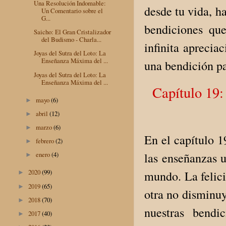
Una Resolución Indomable:
desde tu vida, h
Un Comentario sobre el
G...
bendiciones que
Saicho: El Gran Cristalizador
del Budismo - Charla...
infinita aprecia
Joyas del Sutra del Loto: La
Enseñanza Máxima del ...
una bendición pa
Joyas del Sutra del Loto: La
Enseñanza Máxima del ...
Capítulo 19:
mayo
(6)
►
abril
(12)
►
marzo
(6)
►
En el capítulo 1
febrero
(2)
►
las enseñanzas u
enero
(4)
►
2020
(99)
mundo. La felic
►
2019
(65)
►
otra no disminu
2018
(70)
►
nuestras bendi
2017
(40)
►