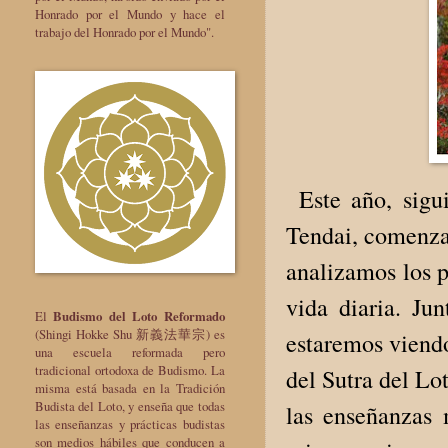
Honrado por el Mundo y hace el
trabajo del Honrado por el Mundo".
Este año, sigui
Tendai, comenzam
analizamos los p
vida diaria. Jun
El
Budismo del Loto Reformado
(Shingi Hokke Shu 新義法華宗) es
estaremos viendo
una escuela reformada pero
tradicional ortodoxa de Budismo. La
del Sutra del Lo
misma está basada en la Tradición
Budista del Loto, y enseña que todas
las enseñanzas 
las enseñanzas y prácticas budistas
son medios hábiles que conducen a