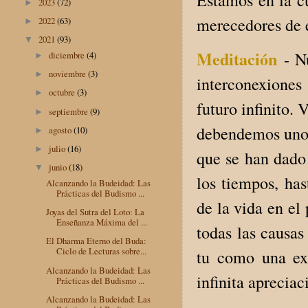
Estamos en la c
2023
(72)
►
merecedores de 
2022
(63)
►
2021
(93)
▼
Meditación
- N
diciembre
(4)
►
noviembre
(3)
►
interconexiones
octubre
(3)
►
futuro infinito.
septiembre
(9)
►
debendemos unos 
agosto
(10)
►
julio
(16)
►
que se han dado 
junio
(18)
▼
los tiempos, has
Alcanzando la Budeidad: Las
Prácticas del Budismo ...
de la vida en el 
Joyas del Sutra del Loto: La
Enseñanza Máxima del ...
todas las causas
El Dharma Eterno del Buda:
Ciclo de Lecturas sobre...
tu como una ex
Alcanzando la Budeidad: Las
infinita apreciac
Prácticas del Budismo ...
Alcanzando la Budeidad: Las