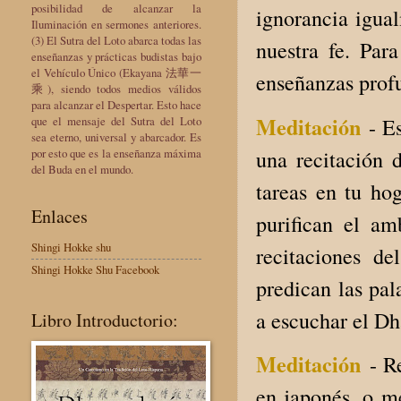
posibilidad de alcanzar la
ignorancia igual
Iluminación en sermones anteriores.
(3) El Sutra del Loto abarca todas las
nuestra fe. Par
enseñanzas y prácticas budistas bajo
el Vehículo Único (Ekayana 法華一
enseñanzas prof
乘), siendo todos medios válidos
para alcanzar el Despertar. Esto hace
Meditación
que el mensaje del Sutra del Loto
- E
sea eterno, universal y abarcador. Es
por esto que es la enseñanza máxima
una recitación 
del Buda en el mundo.
tareas en tu ho
Enlaces
purifican el a
Shingi Hokke shu
recitaciones d
Shingi Hokke Shu Facebook
predican las pal
a escuchar el Dh
Libro Introductorio:
Meditación
- R
en japonés, o m