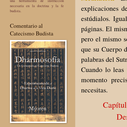
una herramienta de instrucción
necesaria en la doctrina y la fe
explicaciones de
budista.
estúdialos. Igu
Comentario al
páginas. El mis
Catecismo Budista
pero el mismo so
que su Cuerpo d
palabras del Sut
Cuando lo leas 
momento precis
necesitas.
Capítul
De