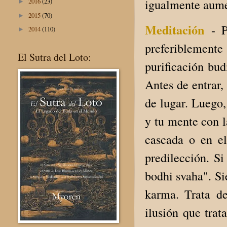
igualmente aume
2016
(23)
►
2015
(70)
►
Meditación
- 
2014
(110)
►
preferiblement
El Sutra del Loto:
purificación bud
Antes de entrar,
de lugar. Luego,
y tu mente con l
cascada o en el
predilección. Si
bodhi svaha". Si
karma. Trata d
ilusión que trat