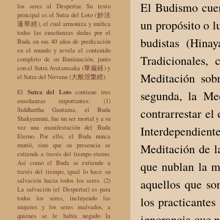
El Budismo cuen
los seres al Despertar. Su texto
principal es el Sutra del Loto (妙法
un propósito o l
蓮華經), el cual armoniza y unifica
todas las enseñanzas dadas por el
budistas (Hina
Buda en sus 40 años de predicación
en el mundo y revela el contenido
Tradicionales,
completo de su Iluminación, junto
con el Sutra Avatamsaka (華厳経) y
Meditación sobr
el Sutra del Nirvana (大般涅槃經).
El
Sutra del Loto
contiene tres
segunda, la Me
enseñanzas importantes: (1)
Siddhartha Gautama, el Buda
contrarrestar el
Shakyamuni, fue un ser mortal y a su
vez una manifestación del Buda
Interdependiente
Eterno. Por ello, el Buda nunca
murió, sino que su presencia se
Meditación de la
extiende a través del tiempo eterno.
Así como el Buda se extiende a
que nublan la m
través del tiempo, igual lo hace su
salvación hacia todos los seres. (2)
aquellos que so
La salvación (el Despertar) es para
todos los seres, incluyendo las
los practicantes
mujeres y los seres malvados, a
quienes se le había negado la
ignorancia que 