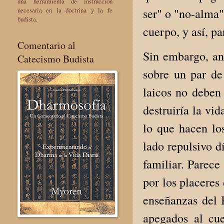
una herramienta de instrucción
ser" o "no-alma"
necesaria en la doctrina y la fe
budista.
cuerpo, y así, p
Comentario al
Sin embargo, ant
Catecismo Budista
sobre un par de
laicos no deben
destruiría la vid
lo que hacen lo
lado repulsivo d
familiar. Parece
por los placeres
enseñanzas del 
apegados al cue