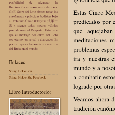
posibilidad de alcanzar la
Iluminación en sermones anteriores.
Estas Cinco Med
(3) El Sutra del Loto abarca todas las
enseñanzas y prácticas budistas bajo
predicados por 
el Vehículo Único (Ekayana 法華一
乘), siendo todos medios válidos
que aquejaban 
para alcanzar el Despertar. Esto hace
que el mensaje del Sutra del Loto
meditaciones m
sea eterno, universal y abarcador. Es
por esto que es la enseñanza máxima
problemas especí
del Buda en el mundo.
ira y nuestras 
Enlaces
mundo y a nosotr
Shingi Hokke shu
a combatir esto
Shingi Hokke Shu Facebook
logrado por otra
Libro Introductorio:
Veamos ahora do
tradición canóni