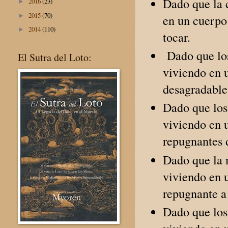
Dado que la c
2016
(23)
►
2015
(70)
►
en un cuerpo 
2014
(110)
►
tocar.
Dado que los
El Sutra del Loto:
viviendo en 
desagradables
Dado que los 
viviendo en u
repugnantes d
Dado que la 
viviendo en 
repugnante a 
Dado que los 