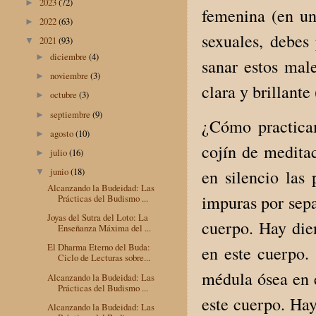
2023
(72)
►
femenina (en un
2022
(63)
►
sexuales, debes
2021
(93)
▼
diciembre
(4)
►
sanar estos male
noviembre
(3)
►
clara y brillante
octubre
(3)
►
septiembre
(9)
►
¿Cómo practicam
agosto
(10)
►
cojín de meditac
julio
(16)
►
junio
(18)
en silencio las
▼
Alcanzando la Budeidad: Las
impuras por sepa
Prácticas del Budismo ...
Joyas del Sutra del Loto: La
cuerpo. Hay die
Enseñanza Máxima del ...
El Dharma Eterno del Buda:
en este cuerpo.
Ciclo de Lecturas sobre...
médula ósea en 
Alcanzando la Budeidad: Las
Prácticas del Budismo ...
este cuerpo. Ha
Alcanzando la Budeidad: Las