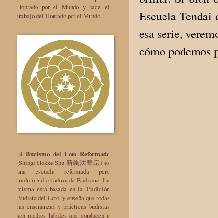
Honrado por el Mundo y hace el
Escuela Tendai d
trabajo del Honrado por el Mundo".
esa serie, verem
cómo podemos po
El
Budismo del Loto Reformado
(Shingi Hokke Shu 新義法華宗) es
una escuela reformada pero
tradicional ortodoxa de Budismo. La
misma está basada en la Tradición
Budista del Loto, y enseña que todas
las enseñanzas y prácticas budistas
son medios hábiles que conducen a