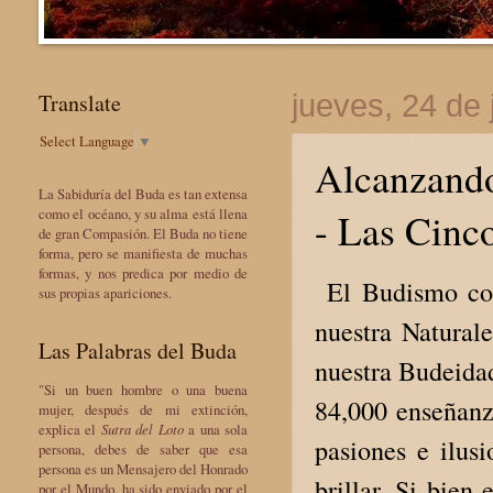
Translate
jueves, 24 de 
Select Language
▼
Alcanzando
La Sabiduría del Buda es tan extensa
- Las Cinc
como el océano, y su alma está llena
de gran Compasión. El Buda no tiene
forma, pero se manifiesta de muchas
formas, y nos predica por medio de
El Budismo cont
sus propias apariciones.
nuestra Natural
Las Palabras del Buda
nuestra Budeidad
"Si un buen hombre o una buena
84,000 enseñanza
mujer, después de mi extinción,
explica el
Sutra del Loto
a una sola
pasiones e ilus
persona, debes de saber que esa
persona es un Mensajero del Honrado
brillar. Si bien
por el Mundo, ha sido enviado por el