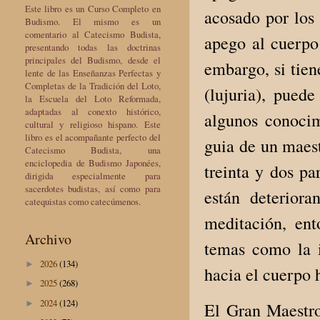
Este libro es un Curso Completo en
acosado por los 
Budismo. El mismo es un
comentario al Catecismo Budista,
apego al cuerpo 
presentando todas las doctrinas
principales del Budismo, desde el
embargo, si tie
lente de las Enseñanzas Perfectas y
Completas de la Tradición del Loto,
(lujuria), pued
la Escuela del Loto Reformada,
adaptadas al conexto histórico,
algunos conocim
cultural y religioso hispano. Este
libro es el acompañante perfecto del
guia de un maes
Catecismo Budista, una
enciclopedia de Budismo Japonées,
treinta y dos pa
dirigida especialmente para
sacerdotes budistas, así como para
están deterior
catequistas como catecúmenos.
meditación, en
Archivo
temas como la i
2026
(134)
►
hacia el cuerpo
2025
(268)
►
2024
(124)
►
El Gran Maestro