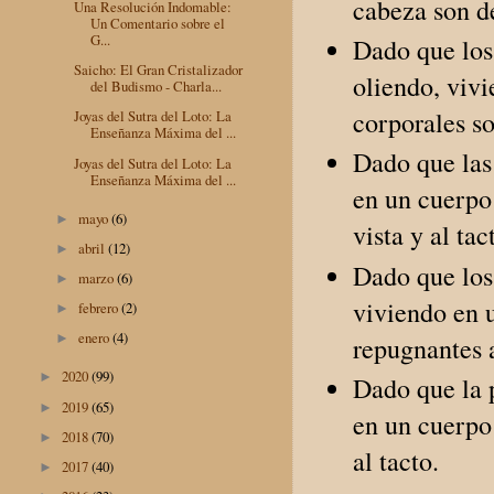
cabeza son de
Una Resolución Indomable:
Un Comentario sobre el
G...
Dado que los 
Saicho: El Gran Cristalizador
oliendo, vivi
del Budismo - Charla...
corporales so
Joyas del Sutra del Loto: La
Enseñanza Máxima del ...
Dado que las 
Joyas del Sutra del Loto: La
Enseñanza Máxima del ...
en un cuerpo 
mayo
(6)
►
vista y al tac
abril
(12)
►
Dado que los 
marzo
(6)
►
viviendo en u
febrero
(2)
►
enero
(4)
►
repugnantes a
2020
(99)
►
Dado que la p
2019
(65)
►
en un cuerpo 
2018
(70)
►
al tacto.
2017
(40)
►