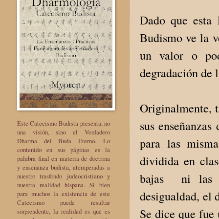
Dado que esta L
Budismo ve la v
un valor o pod
degradación de 
Originalmente, t
sus enseñanzas 
Este Catecismo Budista presenta, no
una visión, sino el Verdadero
para las misma
Dharma del Buda Eterno. Lo
contenido en sus páginas es la
dividida en clas
palabra final en materia de doctrina
y enseñanza budista, atemperadas a
bajas ni las m
nuestro trasfondo judeocristiano y
nuestra realidad hispana. Si bien
desigualdad, el 
para muchos la existencia de este
Catecismo puede resultar
Se dice que fue 
sorprendente, la realidad es que es