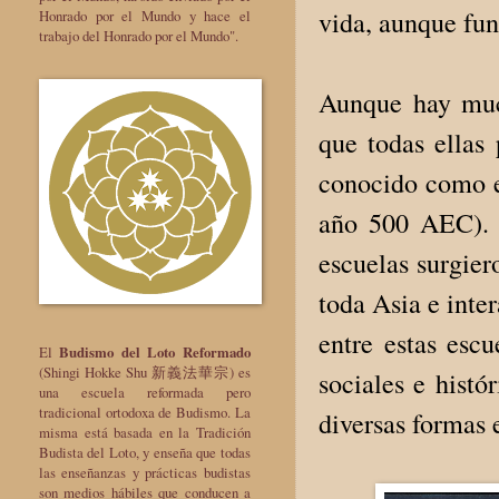
vida, aunque fu
Honrado por el Mundo y hace el
trabajo del Honrado por el Mundo".
Aunque hay much
que todas ellas
conocido como e
año 500 AEC). T
escuelas surgier
toda Asia e inter
entre estas escu
El
Budismo del Loto Reformado
(Shingi Hokke Shu 新義法華宗) es
sociales e hist
una escuela reformada pero
tradicional ortodoxa de Budismo. La
diversas formas e
misma está basada en la Tradición
Budista del Loto, y enseña que todas
las enseñanzas y prácticas budistas
son medios hábiles que conducen a