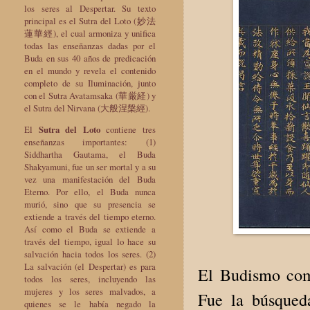
los seres al Despertar. Su texto
principal es el Sutra del Loto (妙法
蓮華經), el cual armoniza y unifica
todas las enseñanzas dadas por el
Buda en sus 40 años de predicación
en el mundo y revela el contenido
completo de su Iluminación, junto
con el Sutra Avatamsaka (華厳経) y
el Sutra del Nirvana (大般涅槃經).
El
Sutra del Loto
contiene tres
enseñanzas importantes: (1)
Siddhartha Gautama, el Buda
Shakyamuni, fue un ser mortal y a su
vez una manifestación del Buda
Eterno. Por ello, el Buda nunca
murió, sino que su presencia se
extiende a través del tiempo eterno.
Así como el Buda se extiende a
través del tiempo, igual lo hace su
salvación hacia todos los seres. (2)
La salvación (el Despertar) es para
El Budismo com
todos los seres, incluyendo las
mujeres y los seres malvados, a
Fue la búsqued
quienes se le había negado la