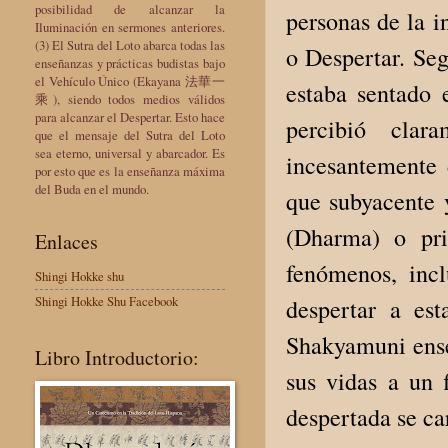
posibilidad de alcanzar la
personas de la i
Iluminación en sermones anteriores.
(3) El Sutra del Loto abarca todas las
o Despertar. Seg
enseñanzas y prácticas budistas bajo
el Vehículo Único (Ekayana 法華一
estaba sentado 
乘), siendo todos medios válidos
para alcanzar el Despertar. Esto hace
percibió cla
que el mensaje del Sutra del Loto
sea eterno, universal y abarcador. Es
incesantemente 
por esto que es la enseñanza máxima
del Buda en el mundo.
que subyacente 
(Dharma) o pri
Enlaces
fenómenos, incl
Shingi Hokke shu
Shingi Hokke Shu Facebook
despertar a es
Shakyamuni enseñ
Libro Introductorio:
sus vidas a un 
despertada se ca