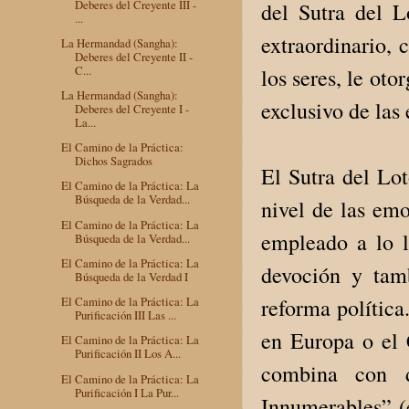
Deberes del Creyente III -
del Sutra del L
...
extraordinario,
La Hermandad (Sangha):
Deberes del Creyente II -
C...
los seres, le oto
La Hermandad (Sangha):
exclusivo de las 
Deberes del Creyente I -
La...
El Camino de la Práctica:
Dichos Sagrados
El Sutra del Lot
El Camino de la Práctica: La
Búsqueda de la Verdad...
nivel de las emo
El Camino de la Práctica: La
empleado a lo l
Búsqueda de la Verdad...
El Camino de la Práctica: La
devoción y tamb
Búsqueda de la Verdad I
reforma política
El Camino de la Práctica: La
Purificación III Las ...
en Europa o el 
El Camino de la Práctica: La
Purificación II Los A...
combina con d
El Camino de la Práctica: La
Purificación I La Pur...
Innumerables” (e