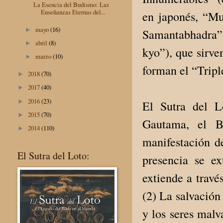
La Esencia del Budismo: Las
Enseñanzas Eternas del...
en japonés, “Mu
mayo
(16)
►
Samantabhadra” 
abril
(8)
►
kyo”), que sirve
marzo
(10)
►
forman el “Tripl
2018
(70)
►
2017
(40)
►
2016
(23)
►
El Sutra del L
2015
(70)
►
Gautama, el B
2014
(110)
►
manifestación d
El Sutra del Loto:
presencia se e
extiende a travé
(2) La salvación
y los seres malv