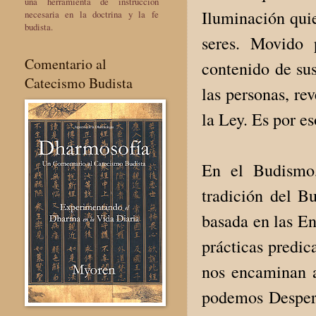
una herramienta de instrucción
Iluminación quie
necesaria en la doctrina y la fe
budista.
seres. Movido 
Comentario al
contenido de sus
Catecismo Budista
las personas, re
la Ley. Es por e
En el Budismo,
tradición del B
basada en las En
prácticas predic
nos encaminan al
podemos Despert