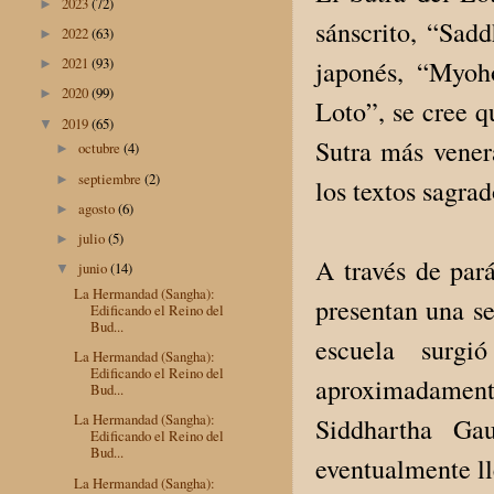
2023
(72)
►
sánscrito, “Sad
2022
(63)
►
2021
(93)
japonés, “Myoh
►
2020
(99)
►
Loto”, se cree q
2019
(65)
▼
Sutra más vener
octubre
(4)
►
septiembre
(2)
►
los textos sagrad
agosto
(6)
►
julio
(5)
►
A través de pará
junio
(14)
▼
La Hermandad (Sangha):
presentan una s
Edificando el Reino del
Bud...
escuela surg
La Hermandad (Sangha):
Edificando el Reino del
aproximadament
Bud...
La Hermandad (Sangha):
Siddhartha Ga
Edificando el Reino del
Bud...
eventualmente ll
La Hermandad (Sangha):