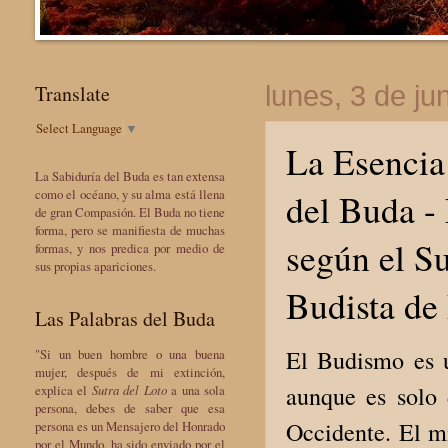
Translate
lunes, 3 de ju
Select Language
▼
La Esencia
La Sabiduría del Buda es tan extensa
del Buda -
como el océano, y su alma está llena
de gran Compasión. El Buda no tiene
forma, pero se manifiesta de muchas
según el Su
formas, y nos predica por medio de
sus propias apariciones.
Budista de
Las Palabras del Buda
El Budismo es u
"Si un buen hombre o una buena
mujer, después de mi extinción,
aunque es solo
explica el
Sutra del Loto
a una sola
persona, debes de saber que esa
Occidente. El mi
persona es un Mensajero del Honrado
por el Mundo, ha sido enviado por el