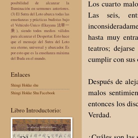
Los cuarto malos
posibilidad de alcanzar la
Iluminación en sermones anteriores.
Las seis, en
(3) El Sutra del Loto abarca todas las
enseñanzas y prácticas budistas bajo
inconsideradame
el Vehículo Único (Ekayana 法華一
乘), siendo todos medios válidos
hasta muy entra
para alcanzar el Despertar. Esto hace
que el mensaje del Sutra del Loto
teatros; dejars
sea eterno, universal y abarcador. Es
por esto que es la enseñanza máxima
cumplir con sus 
del Buda en el mundo.
Enlaces
Después de aleja
Shingi Hokke shu
malos sentimient
Shingi Hokke Shu Facebook
entonces los dis
Libro Introductorio:
Verdad.
¿Cuáles son las 