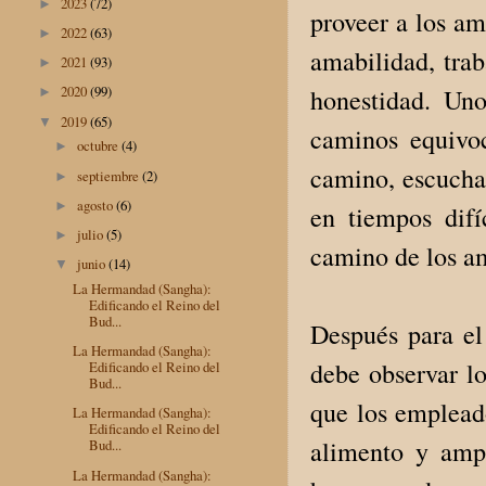
2023
(72)
►
proveer a los am
2022
(63)
►
amabilidad, trab
2021
(93)
►
2020
(99)
honestidad. Un
►
2019
(65)
▼
caminos equivoc
octubre
(4)
►
camino, escucha
septiembre
(2)
►
agosto
(6)
►
en tiempos difí
julio
(5)
►
camino de los am
junio
(14)
▼
La Hermandad (Sangha):
Edificando el Reino del
Bud...
Después para el
La Hermandad (Sangha):
debe observar lo
Edificando el Reino del
Bud...
que los empleado
La Hermandad (Sangha):
Edificando el Reino del
alimento y ampl
Bud...
La Hermandad (Sangha):