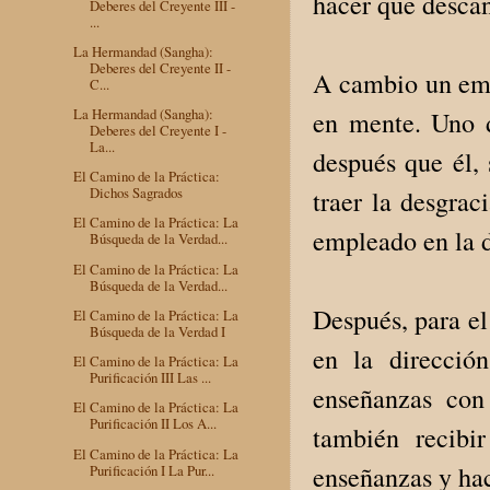
hacer que desca
Deberes del Creyente III -
...
La Hermandad (Sangha):
Deberes del Creyente II -
A cambio un empl
C...
La Hermandad (Sangha):
en mente. Uno d
Deberes del Creyente I -
La...
después que él, 
El Camino de la Práctica:
Dichos Sagrados
traer la desgrac
El Camino de la Práctica: La
empleado en la d
Búsqueda de la Verdad...
El Camino de la Práctica: La
Búsqueda de la Verdad...
Después, para el
El Camino de la Práctica: La
Búsqueda de la Verdad I
en la direcció
El Camino de la Práctica: La
Purificación III Las ...
enseñanzas con
El Camino de la Práctica: La
Purificación II Los A...
también recibi
El Camino de la Práctica: La
enseñanzas y hac
Purificación I La Pur...