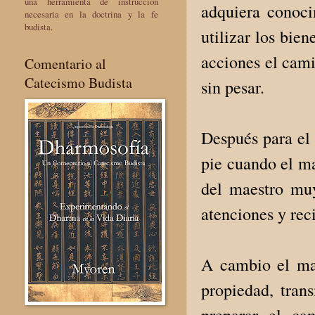
una herramienta de instrucción
adquiera conoci
necesaria en la doctrina y la fe
budista.
utilizar los bie
acciones el cami
Comentario al
Catecismo Budista
sin pesar.
Después para el 
pie cuando el ma
del maestro muy
atenciones y rec
A cambio el mae
propiedad, tran
preparar el ca