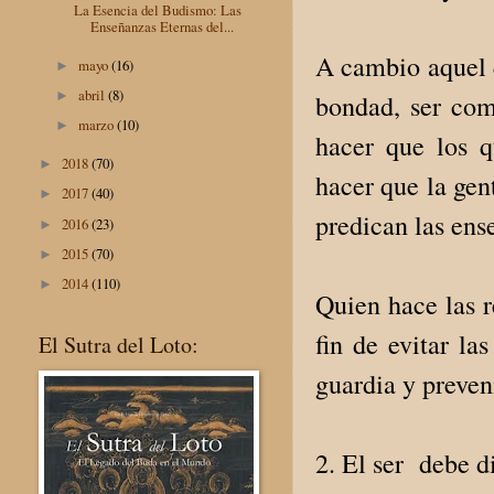
La Esencia del Budismo: Las
Enseñanzas Eternas del...
A cambio aquel q
mayo
(16)
►
abril
(8)
►
bondad, ser com
marzo
(10)
►
hacer que los 
2018
(70)
►
hacer que la gen
2017
(40)
►
predican las ens
2016
(23)
►
2015
(70)
►
2014
(110)
►
Quien hace las r
fin de evitar la
El Sutra del Loto:
guardia y preven
2. El ser debe d