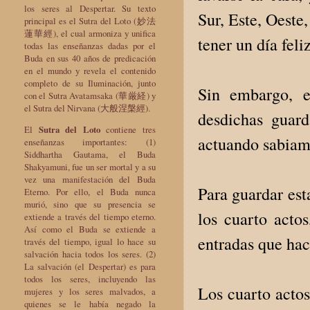
los seres al Despertar. Su texto
Sur, Este, Oeste,
principal es el Sutra del Loto (妙法
蓮華經), el cual armoniza y unifica
tener un día feliz
todas las enseñanzas dadas por el
Buda en sus 40 años de predicación
en el mundo y revela el contenido
completo de su Iluminación, junto
Sin embargo, e
con el Sutra Avatamsaka (華厳経) y
el Sutra del Nirvana (大般涅槃經).
desdichas guard
El
Sutra del Loto
contiene tres
actuando sabiam
enseñanzas importantes: (1)
Siddhartha Gautama, el Buda
Shakyamuni, fue un ser mortal y a su
vez una manifestación del Buda
Para guardar est
Eterno. Por ello, el Buda nunca
murió, sino que su presencia se
los cuarto actos
extiende a través del tiempo eterno.
Así como el Buda se extiende a
entradas que hac
través del tiempo, igual lo hace su
salvación hacia todos los seres. (2)
La salvación (el Despertar) es para
todos los seres, incluyendo las
Los cuarto actos
mujeres y los seres malvados, a
quienes se le había negado la