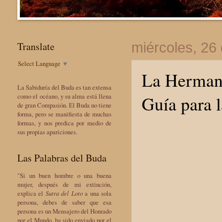
Translate
miércoles, 26 
Select Language
▼
La Hermand
La Sabiduría del Buda es tan extensa
Guía para 
como el océano, y su alma está llena
de gran Compasión. El Buda no tiene
forma, pero se manifiesta de muchas
formas, y nos predica por medio de
sus propias apariciones.
Las Palabras del Buda
"Si un buen hombre o una buena
mujer, después de mi extinción,
explica el
Sutra del Loto
a una sola
persona, debes de saber que esa
persona es un Mensajero del Honrado
por el Mundo, ha sido enviado por el