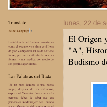
Translate
lunes, 22 de 
Select Language
▼
El Origen y
La Sabiduría del Buda es tan extensa
"A", Histor
como el océano, y su alma está llena
de gran Compasión. El Buda no tiene
forma, pero se manifiesta de muchas
Budismo d
formas, y nos predica por medio de
sus propias apariciones.
Las Palabras del Buda
"Si un buen hombre o una buena
mujer, después de mi extinción,
explica el
Sutra del Loto
a una sola
persona, debes de saber que esa
persona es un Mensajero del Honrado
por el Mundo, ha sido enviado por el