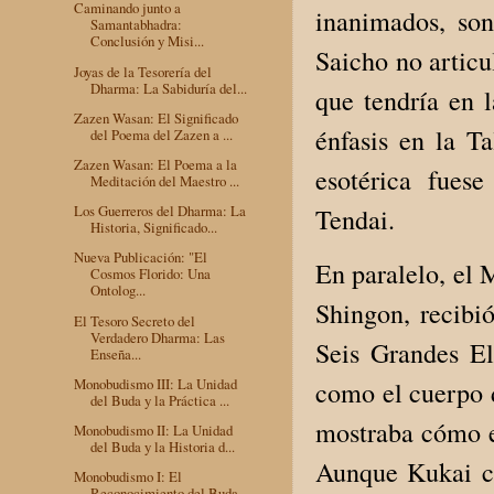
Caminando junto a
inanimados, so
Samantabhadra:
Conclusión y Misi...
Saicho no articu
Joyas de la Tesorería del
Dharma: La Sabiduría del...
que tendría en 
Zazen Wasan: El Significado
énfasis en la T
del Poema del Zazen a ...
Zazen Wasan: El Poema a la
esotérica fues
Meditación del Maestro ...
Los Guerreros del Dharma: La
Tendai.
Historia, Significado...
Nueva Publicación: "El
En paralelo, el 
Cosmos Florido: Una
Ontolog...
Shingon, recibió
El Tesoro Secreto del
Verdadero Dharma: Las
Seis Grandes El
Enseña...
Monobudismo III: La Unidad
como el cuerpo d
del Buda y la Práctica ...
mostraba cómo e
Monobudismo II: La Unidad
del Buda y la Historia d...
Aunque Kukai con
Monobudismo I: El
Reconocimiento del Buda