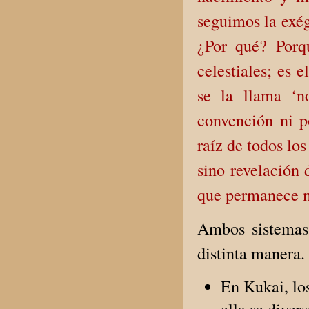
seguimos la exég
¿Por qué? Porq
celestiales; es 
se la llama ‘n
convención ni p
raíz de todos lo
sino revelación d
que permanece má
Ambos sistemas 
distinta manera.
En Kukai, los
ella se diver