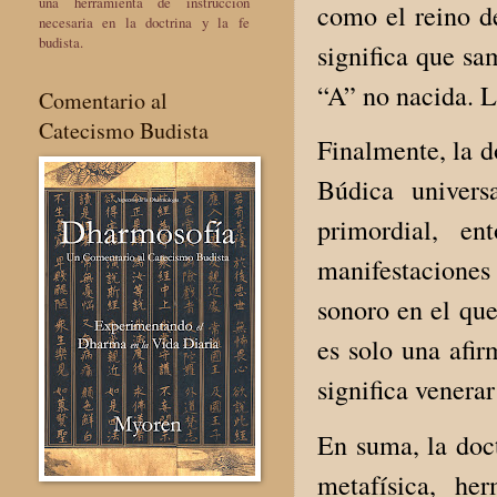
una herramienta de instrucción
como el reino d
necesaria en la doctrina y la fe
budista.
significa que sa
“A” no nacida. L
Comentario al
Catecismo Budista
Finalmente, la d
Búdica univers
primordial, en
manifestacione
sonoro en el qu
es solo una afir
significa venera
En suma, la doct
metafísica, he