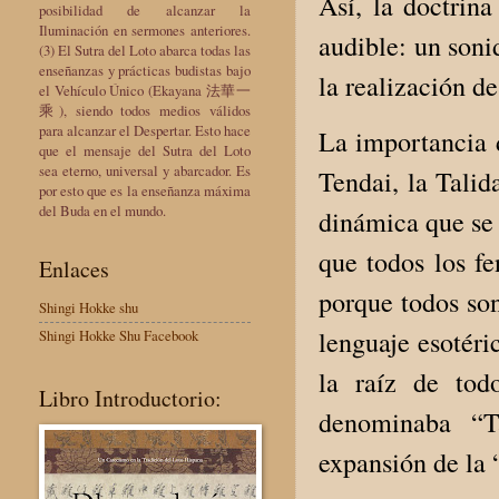
Así, la doctrina
posibilidad de alcanzar la
Iluminación en sermones anteriores.
audible: un soni
(3) El Sutra del Loto abarca todas las
enseñanzas y prácticas budistas bajo
la realización d
el Vehículo Único (Ekayana 法華一
乘), siendo todos medios válidos
para alcanzar el Despertar. Esto hace
La importancia d
que el mensaje del Sutra del Loto
sea eterno, universal y abarcador. Es
Tendai, la Talid
por esto que es la enseñanza máxima
del Buda en el mundo.
dinámica que se 
que todos los f
Enlaces
porque todos son
Shingi Hokke shu
lenguaje esotéri
Shingi Hokke Shu Facebook
la raíz de tod
Libro Introductorio:
denominaba “T
expansión de la 