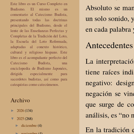
Este libro es un Curso Completo en
Absoluto se mani
Budismo. El mismo es un
comentario al Catecismo Budista,
un solo sonido, 
presentando todas las doctrinas
principales del Budismo, desde el
en cada palabra 
lente de las Enseñanzas Perfectas y
Completas de la Tradición del Loto,
la Escuela del Loto Reformada,
Antecedentes 
adaptadas al conexto histórico,
cultural y religioso hispano. Este
libro es el acompañante perfecto del
La interpretaci
Catecismo Budista, una
enciclopedia de Budismo Japonées,
tiene raíces ind
dirigida especialmente para
sacerdotes budistas, así como para
negativo: desig
catequistas como catecúmenos.
negación se vin
Archivo
que surge de co
2026
(134)
►
análisis, es “no 
2025
(268)
▼
diciembre
(4)
►
En la tradición 
noviembre
(4)
►