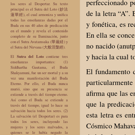
perfeccionado p
los seres al Despertar. Su texto
principal es el Sutra del Loto (妙法
de la letra “A”.
蓮華經), el cual armoniza y unifica
todas las enseñanzas dadas por el
y fonética, es r
Buda en sus 40 años de predicación
en el mundo y revela el contenido
En ella se conce
completo de su Iluminación, junto
con el Sutra Avatamsaka (華厳経) y
no nacido (anutp
el Sutra del Nirvana (大般涅槃經).
y hacia la cual t
El
Sutra del Loto
contiene tres
enseñanzas importantes: (1)
Siddhartha Gautama, el Buda
El fundamento d
Shakyamuni, fue un ser mortal y a su
vez una manifestación del Buda
particularmente 
Eterno. Por ello, el Buda nunca
murió, sino que su presencia se
afirma que las e
extiende a través del tiempo eterno.
Así como el Buda se extiende a
que la predicaci
través del tiempo, igual lo hace su
salvación hacia todos los seres. (2)
esta letra es en
La salvación (el Despertar) es para
todos los seres, incluyendo las
Cósmico Mahavai
mujeres y los seres malvados, a
quienes se le había negado la