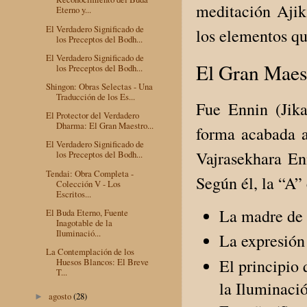
meditación Ajika
Eterno y...
El Verdadero Significado de
los elementos qu
los Preceptos del Bodh...
El Verdadero Significado de
El Gran Maest
los Preceptos del Bodh...
Shingon: Obras Selectas - Una
Traducción de los Es...
Fue Ennin (Jika
El Protector del Verdadero
Dharma: El Gran Maestro...
forma acabada a
El Verdadero Significado de
Vajrasekhara Enn
los Preceptos del Bodh...
Tendai: Obra Completa -
Según él, la “A” 
Colección V - Los
Escritos...
La madre de t
El Buda Eterno, Fuente
Inagotable de la
Iluminació...
La expresión
La Contemplación de los
El principio 
Huesos Blancos: El Breve
T...
la Iluminaci
agosto
(28)
►