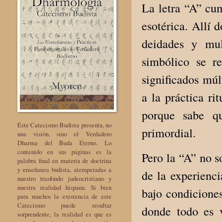
La letra “A” cu
esotérica. Allí 
deidades y mul
simbólico se re
significados múl
a la práctica ri
porque sabe qu
Este Catecismo Budista presenta, no
primordial.
una visión, sino el Verdadero
Dharma del Buda Eterno. Lo
contenido en sus páginas es la
Pero la “A” no s
palabra final en materia de doctrina
y enseñanza budista, atemperadas a
de la experienc
nuestro trasfondo judeocristiano y
nuestra realidad hispana. Si bien
bajo condiciones
para muchos la existencia de este
Catecismo puede resultar
donde todo es 
sorprendente, la realidad es que es