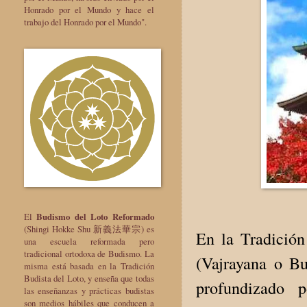
Honrado por el Mundo y hace el
trabajo del Honrado por el Mundo".
El
Budismo del Loto Reformado
(Shingi Hokke Shu 新義法華宗) es
En la Tradició
una escuela reformada pero
tradicional ortodoxa de Budismo. La
(Vajrayana o Bu
misma está basada en la Tradición
Budista del Loto, y enseña que todas
profundizado 
las enseñanzas y prácticas budistas
son medios hábiles que conducen a