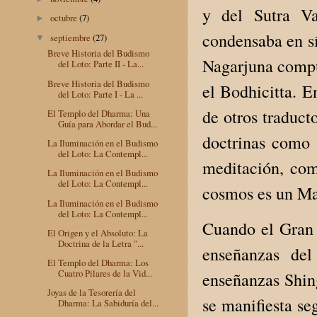
y del Sutra Va
octubre
(7)
►
condensaba en s
septiembre
(27)
▼
Breve Historia del Budismo
Nagarjuna compus
del Loto: Parte II - La...
Breve Historia del Budismo
el Bodhicitta. E
del Loto: Parte I - La ...
de otros traduct
El Templo del Dharma: Una
Guía para Abordar el Bud...
doctrinas como 
La Iluminación en el Budismo
del Loto: La Contempl...
meditación, co
La Iluminación en el Budismo
del Loto: La Contempl...
cosmos es un Ma
La Iluminación en el Budismo
del Loto: La Contempl...
Cuando el Gran 
El Origen y el Absoluto: La
Doctrina de la Letra "...
enseñanzas del
El Templo del Dharma: Los
Cuatro Pilares de la Vid...
enseñanzas Shing
Joyas de la Tesorería del
se manifiesta se
Dharma: La Sabiduría del...