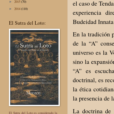
el caso de Tendai
2015
(70)
►
2014
(110)
►
experiencia di
Budeidad Innata
El Sutra del Loto:
En la tradición 
de la “A” conse
universo es la 
sino la expansió
“A” es escucha
doctrinal, es re
la ética cotidi
la presencia de 
La doctrina de 
El Sutra del Loto es considerado la