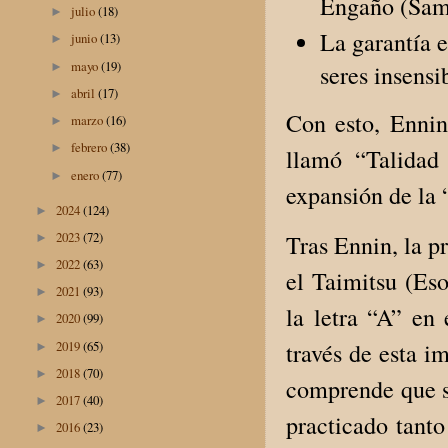
Engaño (Sam
julio
(18)
►
La garantía e
junio
(13)
►
mayo
(19)
►
seres insensi
abril
(17)
►
Con esto, Ennin
marzo
(16)
►
febrero
(38)
►
llamó “Talidad
enero
(77)
►
expansión de la 
2024
(124)
►
2023
(72)
Tras Ennin, la p
►
2022
(63)
►
el Taimitsu (Eso
2021
(93)
►
la letra “A” en
2020
(99)
►
2019
(65)
través de esta i
►
2018
(70)
►
comprende que s
2017
(40)
►
practicado tanto
2016
(23)
►