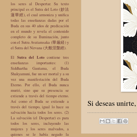
los seres al Despertar. Su texto
principal es el Sutra del Loto (妙法
蓮華經), el cual armoniza y unifica
todas las enseñanzas dadas por el
Buda en sus 40 años de predicación
en el mundo y revela el contenido
completo de su Iluminación, junto
con el Sutra Avatamsaka (華厳経) y
el Sutra del Nirvana (大般涅槃經).
El
Sutra del Loto
contiene tres
enseñanzas importantes: (1)
Siddhartha Gautama, el Buda
Shakyamuni, fue un ser mortal y a su
vez una manifestación del Buda
Eterno. Por ello, el Buda nunca
murió, sino que su presencia se
extiende a través del tiempo eterno.
Si deseas unirt
Así como el Buda se extiende a
través del tiempo, igual lo hace su
salvación hacia todos los seres. (2)
La salvación (el Despertar) es para
todos los seres, incluyendo las
mujeres y los seres malvados, a
quienes se le había negado la