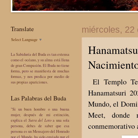
Translate
miércoles, 22
Select Language
▼
Hanamatsur
La Sabiduría del Buda es tan extensa
Nacimiento
como el océano, y su alma está llena
de gran Compasión. El Buda no tiene
forma, pero se manifiesta de muchas
formas, y nos predica por medio de
El Templo Ten
sus propias apariciones.
Hanamatsuri 20
Las Palabras del Buda
Mundo, el Domin
"Si un buen hombre o una buena
Meet, donde r
mujer, después de mi extinción,
explica el
Sutra del Loto
a una sola
conmemorativo a 
persona, debes de saber que esa
persona es un Mensajero del Honrado
por el Mundo, ha sido enviado por el