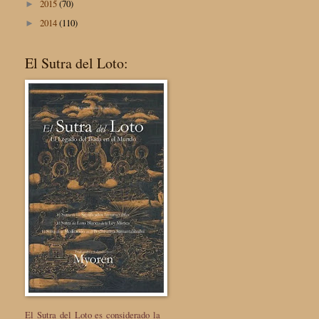
2015
(70)
►
2014
(110)
►
El Sutra del Loto:
El Sutra del Loto es considerado la