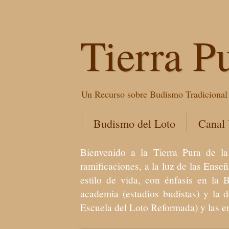
Tierra P
Un Recurso sobre Budismo Tradicional 
Budismo del Loto
Canal
Bienvenido a la Tierra Pura de
ramificaciones, a la luz de las Ens
estilo de vida, con énfasis en la 
academia (estudios budistas) y la 
Escuela del Loto Reformada) y las 