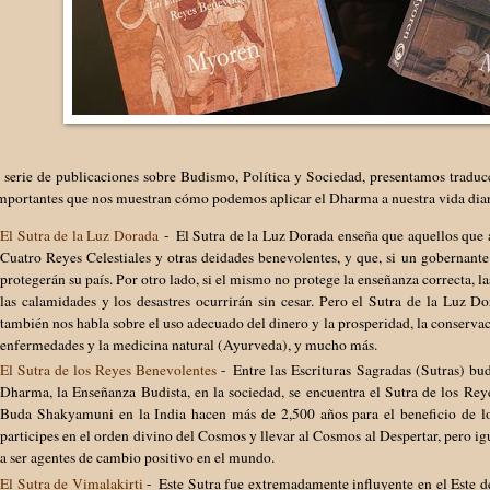
a serie de publicaciones sobre Budismo, Política y Sociedad, presentamos tradu
mportantes que nos muestran cómo podemos aplicar el Dharma a nuestra vida diar
El Sutra de la Luz Dorada
- El Sutra de la Luz Dorada enseña que aquellos que a
Cuatro Reyes Celestiales y otras deidades benevolentes, y que, si un gobernante 
protegerán su país. Por otro lado, si el mismo no protege la enseñanza correcta, 
las calamidades y los desastres ocurrirán sin cesar. Pero el Sutra de la Luz 
también nos habla sobre el uso adecuado del dinero y la prosperidad, la conservac
enfermedades y la medicina natural (Ayurveda), y mucho más.
El Sutra de los Reyes Benevolentes
- Entre las Escrituras Sagradas (Sutras) bu
Dharma, la Enseñanza Budista, en la sociedad, se encuentra el Sutra de los Rey
Buda Shakyamuni en la India hacen más de 2,500 años para el beneficio de l
participes en el orden divino del Cosmos y llevar al Cosmos al Despertar, pero i
a ser agentes de cambio positivo en el mundo.
El Sutra de Vimalakirti
- Este Sutra fue extremadamente influyente en el Este de