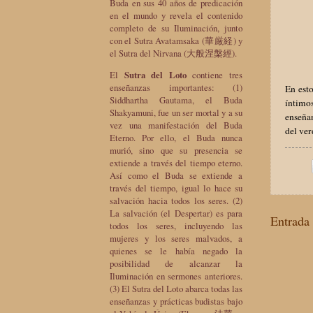
Buda en sus 40 años de predicación
en el mundo y revela el contenido
completo de su Iluminación, junto
con el Sutra Avatamsaka (華厳経) y
el Sutra del Nirvana (大般涅槃經).
El
Sutra del Loto
contiene tres
enseñanzas importantes: (1)
En est
Siddhartha Gautama, el Buda
íntimo
Shakyamuni, fue un ser mortal y a su
enseñan
vez una manifestación del Buda
del ve
Eterno. Por ello, el Buda nunca
murió, sino que su presencia se
extiende a través del tiempo eterno.
Así como el Buda se extiende a
través del tiempo, igual lo hace su
salvación hacia todos los seres. (2)
La salvación (el Despertar) es para
Entrada 
todos los seres, incluyendo las
mujeres y los seres malvados, a
quienes se le había negado la
posibilidad de alcanzar la
Iluminación en sermones anteriores.
(3) El Sutra del Loto abarca todas las
enseñanzas y prácticas budistas bajo