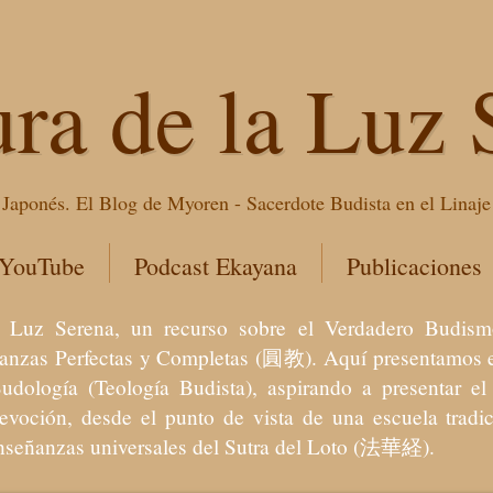
ura de la Luz 
Japonés. El Blog de Myoren - Sacerdote Budista en el Linaj
 YouTube
Podcast Ekayana
Publicaciones
 la Luz Serena, un recurso sobre el Verdadero Bu
eñanzas Perfectas y Completas (圓教). Aquí presentamos e
Budología (Teología Budista), aspirando a presentar 
devoción, desde el punto de vista de una escuela trad
enseñanzas universales del Sutra del Loto (法華経).