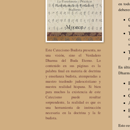
en tod
debere
u
c
s
Este Catecismo Budista presenta, no
una visión, sino el Verdadero
p
Dharma del Buda Eterno. Lo
contenido en sus páginas es la
En últi
palabra final en materia de doctrina
Dharma
y enseñanza budista, atemperadas a
nuestro trasfondo judeocristiano y
nuestra realidad hispana. Si bien
r
para muchos la existencia de este
Catecismo puede resultar
sorprendente, la realidad es que es
una herramienta de instrucción
necesaria en la doctrina y la fe
a
budista.
Esto re