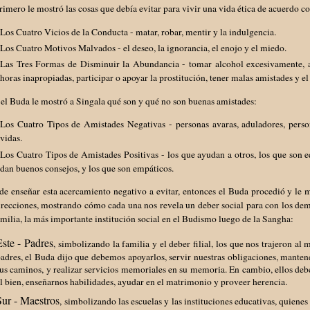
imero le mostró las cosas que debía evitar para vivir una vida ética de acuerdo c
Los Cuatro Vicios de la Conducta - matar, robar, mentir y la indulgencia.
Los Cuatro Motivos Malvados - el deseo, la ignorancia, el enojo y el miedo.
Las Tres Formas de Disminuir la Abundancia - tomar alcohol excesivamente, apo
horas inapropiadas, participar o apoyar la prostitución, tener malas amistades y el
el Buda le mostró a Singala qué son y qué no son buenas amistades:
Los Cuatro Tipos de Amistades Negativas - personas avaras, aduladores, perso
vidas.
Los Cuatro Tipos de Amistades Positivas - los que ayudan a otros, los que son e
dan buenos consejos, y los que son empáticos.
e enseñar esta acercamiento negativo a evitar, entonces el Buda procedió y le m
recciones, mostrando cómo cada una nos revela un deber social para con los dem
amilia, la más importante institución social en el Budismo luego de la Sangha:
Este - Padres
, simbolizando la familia y el deber filial, los que nos trajeron a
adres, el Buda dijo que debemos apoyarlos, servir nuestras obligaciones, mantener
us caminos, y realizar servicios memoriales en su memoria. En cambio, ellos deb
l bien, enseñarnos habilidades, ayudar en el matrimonio y proveer herencia.
Sur - Maestros
, simbolizando las escuelas y las instituciones educativas, quiene