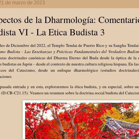
 21 de marzo de 2023
ectos de la Dharmología: Comentari
ista VI - La Etica Budista 3
les de Diciembre del 2022, el Templo Tendai de Puerto Rico y su Sangha Tendai 
smo Budista - Las Enseñanzas y Prácticas Fundamentales del Verdadero Budis
nzas doctrinales canónicas del Dharma Eterno del Buda desde la óptica de la e
s budistas en Japón - desde el contexto de nuestra cultura religiosa hispana. En 
ficos del Catecismo, desde un enfoque dharmológico (estudios doctrinale
aciones
pasada entrada y en esta, exploraremos la ética budista, y en especial, sobre su
a (D:CB-C21.15). Veamos un resumen sobre la doctrina social budista del Catecis