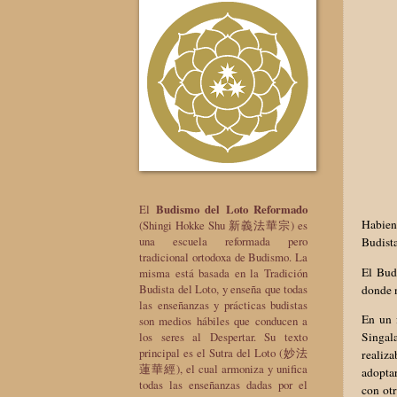
El
Budismo del Loto Reformado
Habien
(Shingi Hokke Shu 新義法華宗) es
una escuela reformada pero
Budista
tradicional ortodoxa de Budismo. La
El Budi
misma está basada en la Tradición
Budista del Loto, y enseña que todas
donde 
las enseñanzas y prácticas budistas
En un 
son medios hábiles que conducen a
los seres al Despertar. Su texto
Singala
principal es el Sutra del Loto (妙法
realiza
蓮華經), el cual armoniza y unifica
adopta
todas las enseñanzas dadas por el
con otr