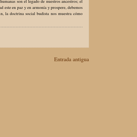
 humanas son el legado de nuestros ancestros; el
edad este en paz y en armonía y prospere, debemos
n, la doctrina social budista nos muestra cómo
Entrada antigua