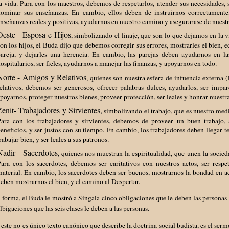
a vida. Para con los maestros, debemos de respetarlos, atender sus necesidades, s
ominar sus enseñanzas. En cambio, ellos deben de instruirnos correctament
nseñanzas reales y positivas, ayudarnos en nuestro camino y asegurarase de nuest
Oeste - Esposa e Hijos
, simbolizando el linaje, que son lo que dejamos en la v
on los hijos, el Buda dijo que debemos corregir sus errores, mostrarles el bien, 
areja, y dejarles una herencia. En cambio, las parejas deben ayudarnos en las
ospitalarios, ser fieles, ayudarnos a manejar las finanzas, y apoyarnos en todo.
Norte - Amigos y Relativos
, quienes son nuestra esfera de infuencia externa 
elativos, debemos ser generosos, ofrecer palabras dulces, ayudarlos, ser impar
poyarnos, proteger nuestros bienes, proveer protección, ser leales y honrar nuestra
Zenit- Trabajadores y Sirvientes,
simbolizando el trabajo, que es nuestro medio
ara con los trabajadores y sirvientes, debemos de proveer un buen trabajo, s
eneficios, y ser justos con su tiempo. En cambio, los trabajadores deben llegar t
rabajar bien, y ser leales a sus patronos.
Nadir - Sacerdotes
, quienes nos muestran la espiritualidad, que unen la socie
ara con los sacerdotes, debemos ser caritativos con nuestros actos, ser respe
aterial. En cambio, los sacerdotes deben ser buenos, mostrarnos la bondad en ac
eben mostrarnos el bien, y el camino al Despertar.
 forma, el Buda le mostró a Singala cinco obligaciones que le deben las personas a
lbigaciones que las seis clases le deben a las personas.
 este no es único texto canónico que describe la doctrina social budista, es el ser