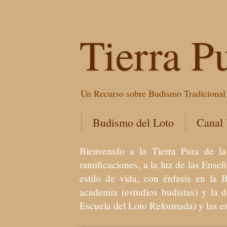
Tierra P
Un Recurso sobre Budismo Tradicional 
Budismo del Loto
Canal
Bienvenido a la Tierra Pura de
ramificaciones, a la luz de las Ens
estilo de vida, con énfasis en la 
academia (estudios budistas) y la 
Escuela del Loto Reformada) y las 