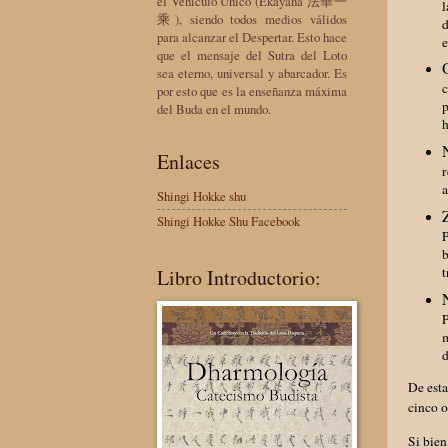
el Vehículo Único (Ekayana 法華一
l
乘), siendo todos medios válidos
d
para alcanzar el Despertar. Esto hace
e
que el mensaje del Sutra del Loto
sea eterno, universal y abarcador. Es
c
por esto que es la enseñanza máxima
p
del Buda en el mundo.
h
Enlaces
r
a
Shingi Hokke shu
Shingi Hokke Shu Facebook
P
b
t
Libro Introductorio:
P
m
d
De esta
cinco o
Si bien