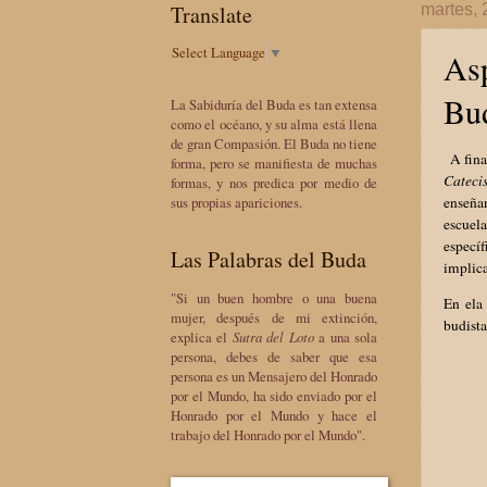
Translate
martes,
Select Language
▼
Asp
Bud
La Sabiduría del Buda es tan extensa
como el océano, y su alma está llena
de gran Compasión. El Buda no tiene
A fina
forma, pero se manifiesta de muchas
Cateci
formas, y nos predica por medio de
enseña
sus propias apariciones.
escuela
especí
Las Palabras del Buda
implic
"Si un buen hombre o una buena
En ela 
mujer, después de mi extinción,
budist
explica el
Sutra del Loto
a una sola
persona, debes de saber que esa
persona es un Mensajero del Honrado
por el Mundo, ha sido enviado por el
Honrado por el Mundo y hace el
trabajo del Honrado por el Mundo".