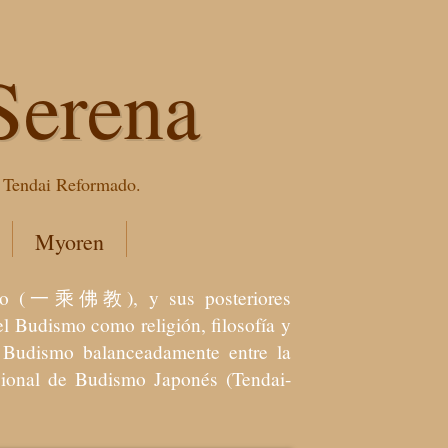
Serena
e Tendai Reformado.
Myoren
dismo (一乘佛教), y sus posteriores
l Budismo como religión, filosofía y
el Budismo balanceadamente entre la
icional de Budismo Japonés (Tendai-