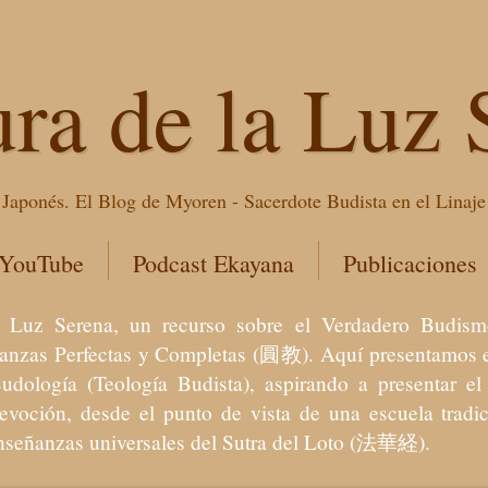
ura de la Luz 
Japonés. El Blog de Myoren - Sacerdote Budista en el Linaj
 YouTube
Podcast Ekayana
Publicaciones
 la Luz Serena, un recurso sobre el Verdadero Bu
eñanzas Perfectas y Completas (圓教). Aquí presentamos e
Budología (Teología Budista), aspirando a presentar 
devoción, desde el punto de vista de una escuela trad
enseñanzas universales del Sutra del Loto (法華経).