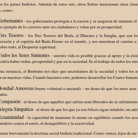
os los países budistas. Además de estos seis, otros Sutras mencionan otras cla
s, como:
Gobernantes
- los gobernantes protegen a la nacion y se aseguran de mantenr el 
n ejemplo de lo correcto ante sus ciudadanos y velan por su prosperidad.
Tres Tesoros
- los Tres Tesoros del Buda, el Dharma y la Sangha, que son los
orazón y el espíritu del Buda Eterno en el mundo, y nos muestran el camino a l
obre todo, al Despertar espiritual.
Todos los Seres Sintientes
- nuestra vida es posible gracias al apoyo y la exis
odría haber orden, prosperidad y paz en la sociedad. Es el trabajo de todos los se
ma instancia, el Budismo nos dice que necesitamos de la sociedad y todos los se
 en nuestras vidas. Cuando hacemos esto, podemos desarrollar los Cuatro Inmens
Bondad Amorosa
(buena voluntad o amistad) - un deseo de que los seres sean fe
abia.
Compasión
- el deseo de que aquellos que sufren sean liberados de su sufrimiento
Alegría Simpática
- el deseo de que los que ya son felices sigan siéndolo; un antí
Ecuanimidad
- la capacidad de mantener la mente en equilibrio cuando los acon
ntídoto contra el estrés, el desequilibrio y la reactividad.
sume brevemente la doctrina social budista tradicional. Como vemos, lejos de se