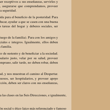
er receptivos a sus enseñanzas, servirles y
e, asegurarse que comprendamos, proveer
ra seguridad.
ida para el beneficio de la posteridad. Para
educar, ayudar a que se casen con una buena
 tareas del hogar y deberes sociales, ser
(luego de la familia). Para con los amigos y
ciales e integros. Igualmente, ellos deben
 familia.
 de sustento y de beneficiar a la sociedad.
alario justo, velar por su salud, proveer
emprano, salir tarde, no deben robar, deben
dad, y nos muestran el camino al Despertar.
tuosos, ser hospitalarios, y proveer apoyo
ción, deben ser claros con sus enseñanzas,
 las clases en las Seis Direcciones, e igualmente,
món social y ético laico más referenciado y famoso