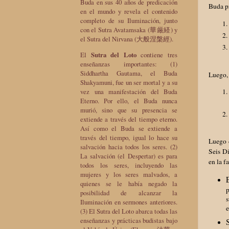
Buda en sus 40 años de predicación
Buda pr
en el mundo y revela el contenido
completo de su Iluminación, junto
con el Sutra Avatamsaka (華厳経) y
el Sutra del Nirvana (大般涅槃經).
El
Sutra del Loto
contiene tres
enseñanzas importantes: (1)
Siddhartha Gautama, el Buda
Luego, 
Shakyamuni, fue un ser mortal y a su
vez una manifestación del Buda
Eterno. Por ello, el Buda nunca
murió, sino que su presencia se
extiende a través del tiempo eterno.
Así como el Buda se extiende a
través del tiempo, igual lo hace su
Luego d
salvación hacia todos los seres. (2)
Seis Di
La salvación (el Despertar) es para
en la f
todos los seres, incluyendo las
mujeres y los seres malvados, a
quienes se le había negado la
p
posibilidad de alcanzar la
s
Iluminación en sermones anteriores.
e
(3) El Sutra del Loto abarca todas las
enseñanzas y prácticas budistas bajo