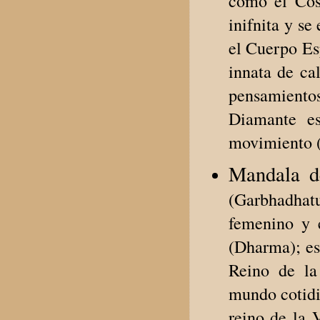
como el Cos
inifnita y s
el Cuerpo Es
innata de ca
pensamientos
Diamante e
movimiento (
Mandala d
(Garbhadhat
femenino y 
(Dharma); es
Reino de la
mundo cotidia
reino de la 