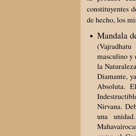
constituyentes d
de hecho, los m
Mandala d
(Vajradhatu
masculino y 
la Naturalez
Diamante, ya
Absoluta. E
Indestructi
Nirvana. Deb
una unidad
Mahavairocan