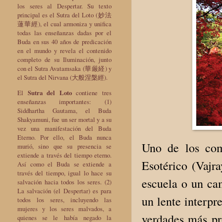
los seres al Despertar. Su texto
principal es el Sutra del Loto (妙法
蓮華經), el cual armoniza y unifica
todas las enseñanzas dadas por el
Buda en sus 40 años de predicación
en el mundo y revela el contenido
completo de su Iluminación, junto
con el Sutra Avatamsaka (華厳経) y
el Sutra del Nirvana (大般涅槃經).
El
Sutra del Loto
contiene tres
enseñanzas importantes: (1)
Siddhartha Gautama, el Buda
Shakyamuni, fue un ser mortal y a su
vez una manifestación del Buda
Eterno. Por ello, el Buda nunca
Uno de los com
murió, sino que su presencia se
extiende a través del tiempo eterno.
Esotérico (Vajr
Así como el Buda se extiende a
través del tiempo, igual lo hace su
escuela o un ca
salvación hacia todos los seres. (2)
La salvación (el Despertar) es para
un lente interpr
todos los seres, incluyendo las
mujeres y los seres malvados, a
verdades más p
quienes se le había negado la