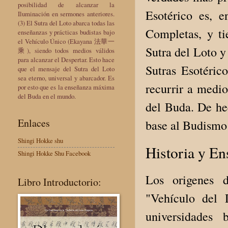
posibilidad de alcanzar la
Esotérico es, e
Iluminación en sermones anteriores.
(3) El Sutra del Loto abarca todas las
Completas, y t
enseñanzas y prácticas budistas bajo
el Vehículo Único (Ekayana 法華一
Sutra del Loto y
乘), siendo todos medios válidos
para alcanzar el Despertar. Esto hace
Sutras Esotéric
que el mensaje del Sutra del Loto
sea eterno, universal y abarcador. Es
recurrir a medio
por esto que es la enseñanza máxima
del Buda en el mundo.
del Buda. De hec
Enlaces
base al Budismo
Shingi Hokke shu
Historia y E
Shingi Hokke Shu Facebook
Los origenes d
Libro Introductorio:
"Vehículo del 
universidades