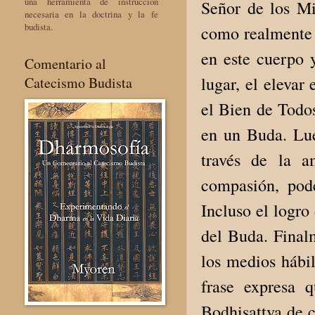
una herramienta de instrucción
Señor de los Mi
necesaria en la doctrina y la fe
budista.
como realmente e
en este cuerpo 
Comentario al
lugar, el elevar
Catecismo Budista
el Bien de Todos
en un Buda. Lue
través de la a
compasión, pode
Incluso el logro
del Buda. Finalm
los medios hábil
frase expresa 
Bodhisattva de c