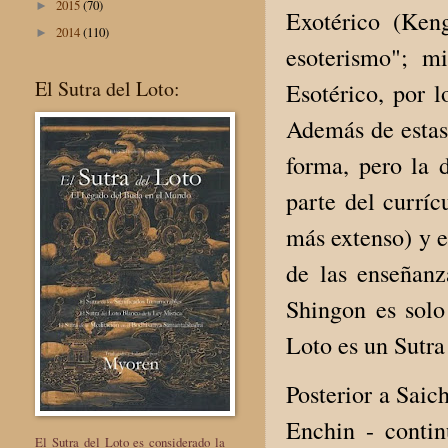
2015
(70)
►
Exotérico (Ken
2014
(110)
►
esoterismo"; m
El Sutra del Loto:
Esotérico, por l
Además de estas 
forma, pero la 
parte del currí
más extenso) y e
de las enseñanz
Shingon es solo 
Loto es un Sutra
Posterior a Saic
Enchin - contin
El Sutra del Loto es considerado la