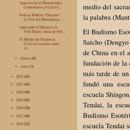
Aspectos de la Dharmología:
medio del sacra
Comentarios al Catecis...
Podcast Budista "Ekayana":
la palabra (Mant
La Voz del Dharmakaya -...
Aplicando el Dharma a la
El Budismo Esoté
Vida Diaria: Serie de Pub...
El Mundo del Despertar:
Saicho (Dengyo 
Ciclo de Lecturas sobre
el...
de China en el a
febrero
(8)
►
fundación de la
enero
(3)
►
más tarde de un
2022
(63)
►
fundó una escu
2021
(93)
►
2020
(99)
escuela Shingon.
►
2019
(65)
►
Tendai, la escu
2018
(70)
►
Budismo Esotéri
2017
(40)
►
escuela Tendai 
2016
(23)
►