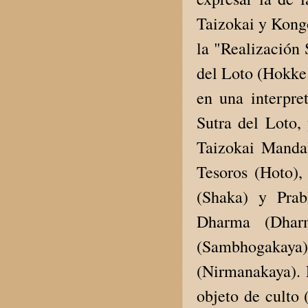
Taizokai y Kongo
la "Realización 
del Loto (Hokke 
en una interpre
Sutra del Loto, 
Taizokai Mandal
Tesoros (Hoto),
(Shaka) y Prab
Dharma (Dhar
(Sambhogaka
(Nirmanakaya). L
objeto de culto