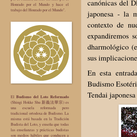
canónicas del D
Honrado por el Mundo y hace el
trabajo del Honrado por el Mundo".
japonesa - la 
contexto de nue
expandiremos so
dharmológico (e
sus implicacione
En esta entrad
Budismo Esotéric
Tendai japonesa
El
Budismo del Loto Reformado
(Shingi Hokke Shu 新義法華宗) es
una escuela reformada pero
tradicional ortodoxa de Budismo. La
misma está basada en la Tradición
Budista del Loto, y enseña que todas
las enseñanzas y prácticas budistas
son medios hábiles que conducen a