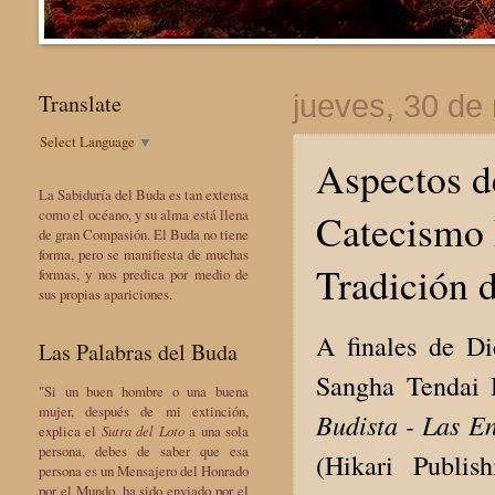
Translate
jueves, 30 de
Select Language
▼
Aspectos d
La Sabiduría del Buda es tan extensa
Catecismo 
como el océano, y su alma está llena
de gran Compasión. El Buda no tiene
forma, pero se manifiesta de muchas
Tradición 
formas, y nos predica por medio de
sus propias apariciones.
A finales de D
Las Palabras del Buda
Sangha Tendai H
"Si un buen hombre o una buena
mujer, después de mi extinción,
Budista - Las E
explica el
Sutra del Loto
a una sola
persona, debes de saber que esa
(Hikari Publis
persona es un Mensajero del Honrado
por el Mundo, ha sido enviado por el