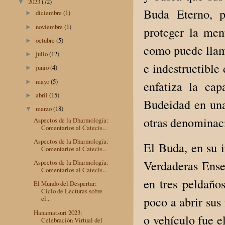
2023
(72)
▼
Buda Eterno, p
diciembre
(1)
►
noviembre
(1)
►
proteger la ment
octubre
(5)
►
como puede llama
julio
(12)
►
e indestructible
junio
(4)
►
mayo
(5)
►
enfatiza la ca
abril
(15)
►
Budeidad en una
marzo
(18)
▼
otras denominaci
Aspectos de la Dharmología:
Comentarios al Catecis...
Aspectos de la Dharmología:
El Buda, en su i
Comentarios al Catecis...
Verdaderas Ense
Aspectos de la Dharmología:
Comentarios al Catecis...
en tres peldaños
El Mundo del Despertar:
Ciclo de Lecturas sobre
poco a abrir sus
el...
Hanamatsuri 2023:
o vehículo fue 
Celebración Virtual del