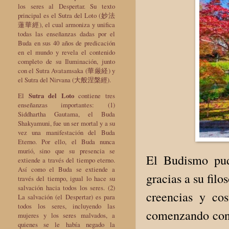
los seres al Despertar. Su texto
principal es el Sutra del Loto (妙法
蓮華經), el cual armoniza y unifica
todas las enseñanzas dadas por el
Buda en sus 40 años de predicación
en el mundo y revela el contenido
completo de su Iluminación, junto
con el Sutra Avatamsaka (華厳経) y
el Sutra del Nirvana (大般涅槃經).
El
Sutra del Loto
contiene tres
enseñanzas importantes: (1)
Siddhartha Gautama, el Buda
Shakyamuni, fue un ser mortal y a su
vez una manifestación del Buda
Eterno. Por ello, el Buda nunca
murió, sino que su presencia se
El Budismo pud
extiende a través del tiempo eterno.
Así como el Buda se extiende a
gracias a su filo
través del tiempo, igual lo hace su
salvación hacia todos los seres. (2)
creencias y cos
La salvación (el Despertar) es para
todos los seres, incluyendo las
comenzando con l
mujeres y los seres malvados, a
quienes se le había negado la