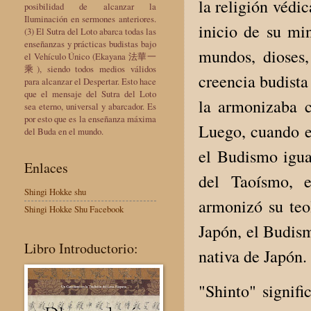
la religión védi
posibilidad de alcanzar la
Iluminación en sermones anteriores.
inicio de su mi
(3) El Sutra del Loto abarca todas las
enseñanzas y prácticas budistas bajo
mundos, dioses,
el Vehículo Único (Ekayana 法華一
乘), siendo todos medios válidos
creencia budista
para alcanzar el Despertar. Esto hace
que el mensaje del Sutra del Loto
la armonizaba c
sea eterno, universal y abarcador. Es
por esto que es la enseñanza máxima
Luego, cuando e
del Buda en el mundo.
el Budismo igua
Enlaces
del Taoísmo, e
Shingi Hokke shu
armonizó su teol
Shingi Hokke Shu Facebook
Japón, el Budism
Libro Introductorio:
nativa de Japón.
"Shinto" signifi