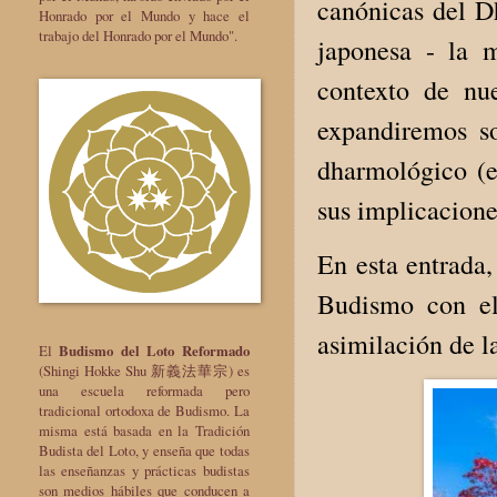
canónicas del D
Honrado por el Mundo y hace el
trabajo del Honrado por el Mundo".
japonesa - la 
contexto de nue
expandiremos so
dharmológico (e
sus implicacione
En esta entrada,
Budismo con el
asimilación de l
El
Budismo del Loto Reformado
(Shingi Hokke Shu 新義法華宗) es
una escuela reformada pero
tradicional ortodoxa de Budismo. La
misma está basada en la Tradición
Budista del Loto, y enseña que todas
las enseñanzas y prácticas budistas
son medios hábiles que conducen a