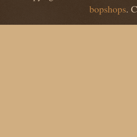
bopshops
. 