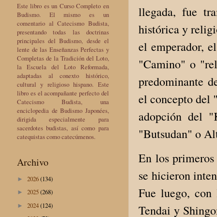
Este libro es un Curso Completo en
llegada, fue tr
Budismo. El mismo es un
comentario al Catecismo Budista,
histórica y reli
presentando todas las doctrinas
principales del Budismo, desde el
el emperador, e
lente de las Enseñanzas Perfectas y
Completas de la Tradición del Loto,
"Camino" o "rel
la Escuela del Loto Reformada,
adaptadas al conexto histórico,
predominante de
cultural y religioso hispano. Este
libro es el acompañante perfecto del
el concepto del 
Catecismo Budista, una
enciclopedia de Budismo Japonées,
adopción del "
dirigida especialmente para
sacerdotes budistas, así como para
"Butsudan" o Alt
catequistas como catecúmenos.
En los primeros 
Archivo
se hicieron inte
2026
(134)
►
Fue luego, con 
2025
(268)
►
2024
(124)
►
Tendai y Shingon