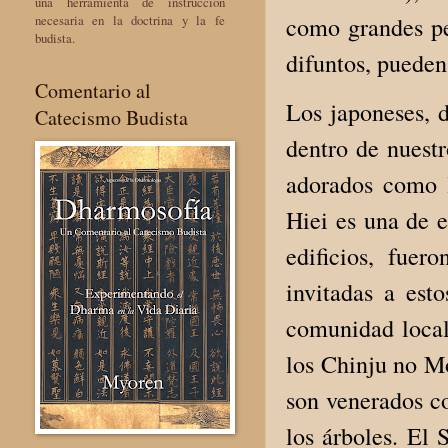
una herramienta de instrucción
como grandes per
necesaria en la doctrina y la fe
budista.
difuntos, puede
Comentario al
Los japoneses, d
Catecismo Budista
dentro de nuestr
adorados como l
Hiei es una de e
edificios, fuer
invitadas a est
comunidad local
los Chinju no Mo
son venerados c
los árboles. El 