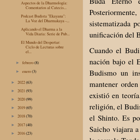
Buda Eterno e
Aspectos de la Dharmología:
Comentarios al Catecis...
Posteriormente,
Podcast Budista "Ekayana":
La Voz del Dharmakaya -...
sistematizada p
Aplicando el Dharma a la
unificación del 
Vida Diaria: Serie de Pub...
El Mundo del Despertar:
Ciclo de Lecturas sobre
Cuando el Budis
el...
nación bajo el 
febrero
(8)
►
Budismo un ins
enero
(3)
►
mantener orden 
2022
(63)
►
2021
(93)
►
existió en teorí
2020
(99)
►
religión, el Bud
2019
(65)
►
el Shinto. Es 
2018
(70)
►
2017
(40)
►
Saicho viajara 
2016
(23)
►