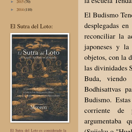
la escuela Tendai
2015
(70)
►
2014
(110)
►
El Budismo Tend
desplegadas en 
El Sutra del Loto:
reconciliar la 
japoneses y la 
objetos, con la 
las divinidades 
Buda, viendo 
Bodhisattvas p
Budismo. Estas 
corriente de 
argumentaba q
(Suijaku o "Huel
El Sutra del Loto es considerado la