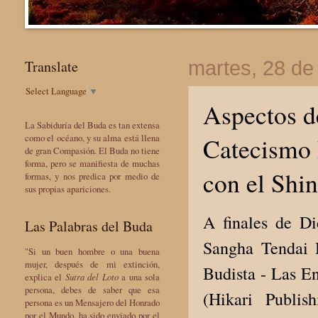
Translate
martes, 28 de
Select Language
▼
Aspectos d
La Sabiduría del Buda es tan extensa
Catecismo 
como el océano, y su alma está llena
de gran Compasión. El Buda no tiene
forma, pero se manifiesta de muchas
con el Shin
formas, y nos predica por medio de
sus propias apariciones.
A finales de D
Las Palabras del Buda
Sangha Tendai H
"Si un buen hombre o una buena
mujer, después de mi extinción,
Budista - Las E
explica el
Sutra del Loto
a una sola
persona, debes de saber que esa
(Hikari Publis
persona es un Mensajero del Honrado
por el Mundo, ha sido enviado por el