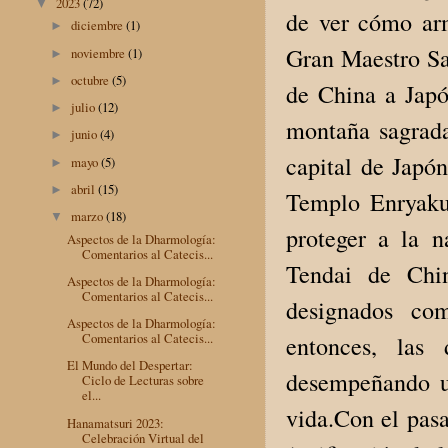
2023
(72)
▼
de ver cómo arm
diciembre
(1)
►
Gran Maestro Sai
noviembre
(1)
►
octubre
(5)
►
de China a Japó
julio
(12)
►
montaña sagrada
junio
(4)
►
capital de Japó
mayo
(5)
►
abril
(15)
►
Templo Enryakuj
marzo
(18)
▼
proteger a la n
Aspectos de la Dharmología:
Comentarios al Catecis...
Tendai de Chi
Aspectos de la Dharmología:
Comentarios al Catecis...
designados co
Aspectos de la Dharmología:
Comentarios al Catecis...
entonces, las
El Mundo del Despertar:
desempeñando un
Ciclo de Lecturas sobre
el...
vida.Con el pasa
Hanamatsuri 2023:
Celebración Virtual del