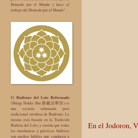
Honrado por el Mundo y hace el
trabajo del Honrado por el Mundo".
El
Budismo del Loto Reformado
(Shingi Hokke Shu 新義法華宗) es
una escuela reformada pero
tradicional ortodoxa de Budismo. La
misma está basada en la Tradición
En el Jodoron, 
Budista del Loto, y enseña que todas
las enseñanzas y prácticas budistas
son medios hábiles que conducen a