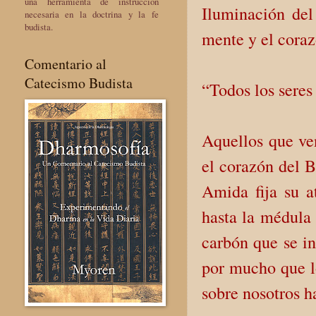
una herramienta de instrucción
Iluminación del
necesaria en la doctrina y la fe
budista.
mente y el coraz
Comentario al
Catecismo Budista
“Todos los seres
Aquellos que ve
el corazón del 
Amida fija su a
hasta la médula
carbón que se i
por mucho que lo
sobre nosotros h