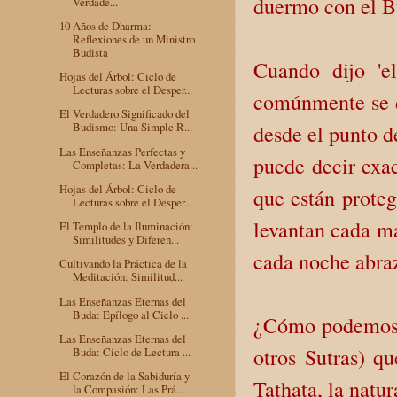
duermo con el B
Verdade...
10 Años de Dharma:
Reflexiones de un Ministro
Budista
Cuando dijo 'e
Hojas del Árbol: Ciclo de
Lecturas sobre el Desper...
comúnmente se d
El Verdadero Significado del
Budismo: Una Simple R...
desde el punto de
Las Enseñanzas Perfectas y
puede decir exa
Completas: La Verdadera...
Hojas del Árbol: Ciclo de
que están proteg
Lecturas sobre el Desper...
levantan cada ma
El Templo de la Iluminación:
Similitudes y Diferen...
cada noche abra
Cultivando la Práctica de la
Meditación: Similitud...
Las Enseñanzas Eternas del
Buda: Epílogo al Ciclo ...
¿Cómo podemos a
Las Enseñanzas Eternas del
otros Sutras) q
Buda: Ciclo de Lectura ...
El Corazón de la Sabiduría y
Tathata, la natu
la Compasión: Las Prá...