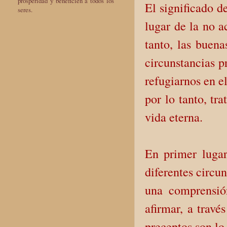
prosperidad y beneficien a todos los
El significado de
seres.
lugar de la no a
tanto, las buena
circunstancias p
refugiarnos en e
por lo tanto, tr
vida eterna.
En primer lugar
diferentes circu
una comprensió
afirmar, a travé
preceptos son lo