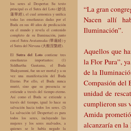
los seres al Despertar. Su texto
“La gran congreg
principal es el Sutra del Loto (妙法
蓮華經), el cual armoniza y unifica
Nacen allí ha
todas las enseñanzas dadas por el
Buda en sus 40 años de predicación
Iluminación”.
en el mundo y revela el contenido
completo de su Iluminación, junto
con el Sutra Avatamsaka (華厳経) y
el Sutra del Nirvana (大般涅槃經).
Aquellos que ha
El
Sutra del Loto
contiene tres
la Flor Pura”, ya
enseñanzas importantes: (1)
Siddhartha Gautama, el Buda
de la Iluminació
Shakyamuni, fue un ser mortal y a su
vez una manifestación del Buda
Compasión del B
Eterno. Por ello, el Buda nunca
murió, sino que su presencia se
unidad de rescat
extiende a través del tiempo eterno.
Así como el Buda se extiende a
cumplieron sus 
través del tiempo, igual lo hace su
salvación hacia todos los seres. (2)
Amida prometió 
La salvación (el Despertar) es para
todos los seres, incluyendo las
alcanzaría en la
mujeres y los seres malvados, a
quienes se le había negado la