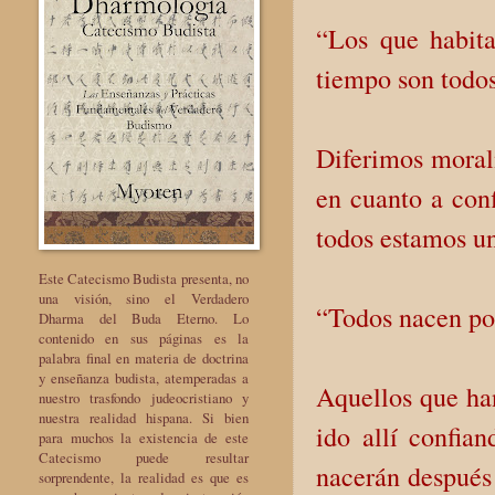
“Los que habita
tiempo son todo
Diferimos moral
en cuanto a conf
todos estamos un
Este Catecismo Budista presenta, no
una visión, sino el Verdadero
“Todos nacen po
Dharma del Buda Eterno. Lo
contenido en sus páginas es la
palabra final en materia de doctrina
y enseñanza budista, atemperadas a
Aquellos que han
nuestro trasfondo judeocristiano y
nuestra realidad hispana. Si bien
ido allí confia
para muchos la existencia de este
Catecismo puede resultar
nacerán después 
sorprendente, la realidad es que es