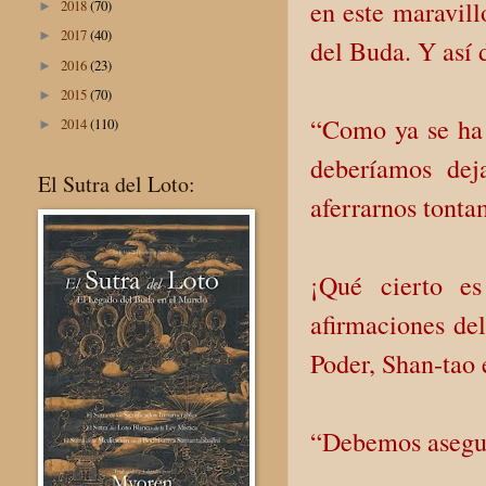
en este maravill
2018
(70)
►
2017
(40)
►
del Buda. Y así
2016
(23)
►
2015
(70)
►
“Como ya se ha 
2014
(110)
►
deberíamos dej
El Sutra del Loto:
aferrarnos tonta
¡Qué cierto es
afirmaciones del
Poder, Shan-tao 
“Debemos asegur