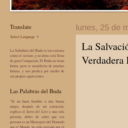
Translate
lunes, 25 de 
Select Language
▼
La Salvaci
La Sabiduría del Buda es tan extensa
Verdadera F
como el océano, y su alma está llena
de gran Compasión. El Buda no tiene
forma, pero se manifiesta de muchas
formas, y nos predica por medio de
sus propias apariciones.
Las Palabras del Buda
"Si un buen hombre o una buena
mujer, después de mi extinción,
explica el
Sutra del Loto
a una sola
persona, debes de saber que esa
persona es un Mensajero del Honrado
por el Mundo, ha sido enviado por el