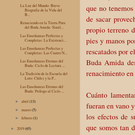
La Luz del Mundo: Breve
que no tenemos 
Biografía de la Vida del
B...
de sacar provec
Renaciendo en la Tierra Pura
del Buda Amida: Simil...
propio terreno 
Las Enseñanzas Perfectas y
pies y manos por
Completas: La Existenci...
Las Enseñanzas Perfectas y
rescatados por e
Completas: Las Cuatro N...
Buda Amida dent
Las Enseñanzas Eternas del
Buda: Ciclo de Lectura ...
renacimiento en 
La Tradición de la Escuela del
Loto: Chih-i y la P...
Las Enseñanzas Eternas del
Buda: Prólogo al Ciclo ...
Cuánto lamenta
abril
(13)
►
fueran en vano y
marzo
(5)
►
los efectos de s
febrero
(1)
►
que somos tan di
2019
(65)
►