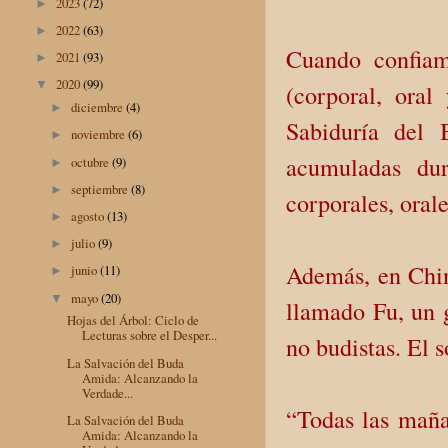
2023
(72)
►
2022
(63)
►
Cuando confiam
2021
(93)
►
2020
(99)
▼
(corporal, oral
diciembre
(4)
►
Sabiduría del
noviembre
(6)
►
acumuladas dur
octubre
(9)
►
septiembre
(8)
►
corporales, orale
agosto
(13)
►
julio
(9)
►
Además, en Chin
junio
(11)
►
mayo
(20)
▼
llamado Fu, un 
Hojas del Árbol: Ciclo de
Lecturas sobre el Desper...
no budistas. El s
La Salvación del Buda
Amida: Alcanzando la
Verdade...
“Todas las maña
La Salvación del Buda
Amida: Alcanzando la