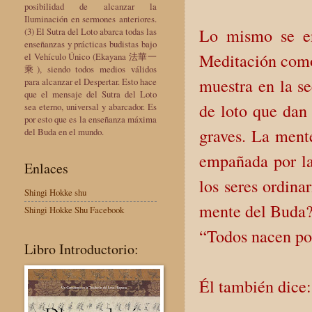
posibilidad de alcanzar la
Iluminación en sermones anteriores.
Lo mismo se en
(3) El Sutra del Loto abarca todas las
enseñanzas y prácticas budistas bajo
Meditación como 
el Vehículo Único (Ekayana 法華一
乘), siendo todos medios válidos
muestra en la s
para alcanzar el Despertar. Esto hace
que el mensaje del Sutra del Loto
de loto que dan
sea eterno, universal y abarcador. Es
por esto que es la enseñanza máxima
graves. La ment
del Buda en el mundo.
empañada por la
Enlaces
los seres ordina
Shingi Hokke shu
mente del Buda? 
Shingi Hokke Shu Facebook
“Todos nacen po
Libro Introductorio:
Él también dice: