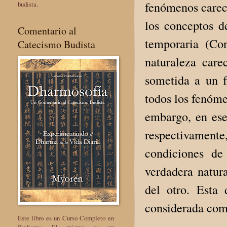
fenómenos carece
budista.
los conceptos d
Comentario al
temporaria (Con
Catecismo Budista
naturaleza care
sometida a un f
todos los fenóme
embargo, en ese
respectivamente
condiciones de
verdadera natur
del otro. Esta 
considerada com
Este libro es un Curso Completo en
Budismo. El mismo es un