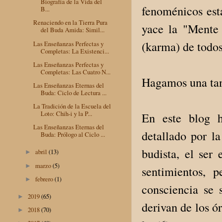
Biografía de la Vida del
fenoménicos est
B...
Renaciendo en la Tierra Pura
yace la "Mente 
del Buda Amida: Simil...
(karma) de todos 
Las Enseñanzas Perfectas y
Completas: La Existenci...
Las Enseñanzas Perfectas y
Completas: Las Cuatro N...
Hagamos una tang
Las Enseñanzas Eternas del
Buda: Ciclo de Lectura ...
La Tradición de la Escuela del
Loto: Chih-i y la P...
En este blog h
Las Enseñanzas Eternas del
detallado por l
Buda: Prólogo al Ciclo ...
budista, el se
abril
(13)
►
marzo
(5)
►
sentimientos, p
febrero
(1)
►
consciencia se 
2019
(65)
►
derivan de los ór
2018
(70)
►