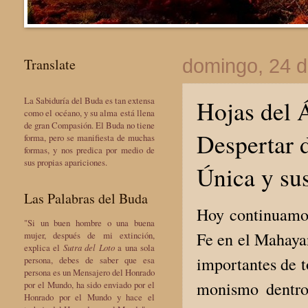
Translate
domingo, 24 
La Sabiduría del Buda es tan extensa
Hojas del Á
como el océano, y su alma está llena
de gran Compasión. El Buda no tiene
Despertar 
forma, pero se manifiesta de muchas
formas, y nos predica por medio de
sus propias apariciones.
Única y su
Las Palabras del Buda
Hoy continuamos
"Si un buen hombre o una buena
Fe en el Mahayan
mujer, después de mi extinción,
explica el
Sutra del Loto
a una sola
importantes de t
persona, debes de saber que esa
persona es un Mensajero del Honrado
monismo dentro 
por el Mundo, ha sido enviado por el
Honrado por el Mundo y hace el