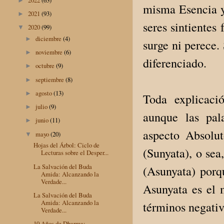
►
misma Esencia y 
2021
(93)
►
seres sintientes
2020
(99)
▼
diciembre
(4)
►
surge ni perece.
noviembre
(6)
►
diferenciado.
octubre
(9)
►
septiembre
(8)
►
agosto
(13)
►
Toda explicació
julio
(9)
►
aunque las pal
junio
(11)
►
aspecto Absolut
mayo
(20)
▼
Hojas del Árbol: Ciclo de
(Sunyata), o sea
Lecturas sobre el Desper...
La Salvación del Buda
(Asunyata) porq
Amida: Alcanzando la
Verdade...
Asunyata es el 
La Salvación del Buda
Amida: Alcanzando la
términos negativ
Verdade...
10 Años de Dharma: