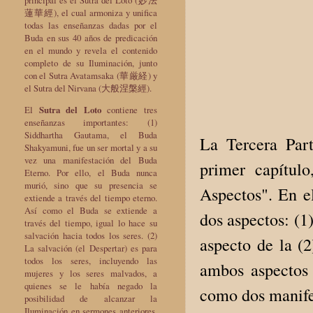
蓮華經), el cual armoniza y unifica
todas las enseñanzas dadas por el
Buda en sus 40 años de predicación
en el mundo y revela el contenido
completo de su Iluminación, junto
con el Sutra Avatamsaka (華厳経) y
el Sutra del Nirvana (大般涅槃經).
El
Sutra del Loto
contiene tres
enseñanzas importantes: (1)
Siddhartha Gautama, el Buda
La Tercera Part
Shakyamuni, fue un ser mortal y a su
vez una manifestación del Buda
primer capítul
Eterno. Por ello, el Buda nunca
murió, sino que su presencia se
Aspectos". En e
extiende a través del tiempo eterno.
Así como el Buda se extiende a
dos aspectos: (1)
través del tiempo, igual lo hace su
salvación hacia todos los seres. (2)
aspecto de la (
La salvación (el Despertar) es para
todos los seres, incluyendo las
ambos aspectos 
mujeres y los seres malvados, a
quienes se le había negado la
como dos manife
posibilidad de alcanzar la
Iluminación en sermones anteriores.