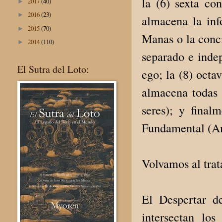
la (6) sexta co
2017
(40)
►
2016
(23)
►
almacena la inf
2015
(70)
►
Manas o la conc
2014
(110)
►
separado e inde
El Sutra del Loto:
ego; la (8) octa
almacena todas 
seres); y final
Fundamental (Am
Volvamos al trat
El Despertar d
intersectan lo