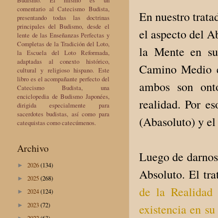
comentario al Catecismo Budista,
En nuestro trata
presentando todas las doctrinas
principales del Budismo, desde el
el aspecto del A
lente de las Enseñanzas Perfectas y
Completas de la Tradición del Loto,
la Mente en su
la Escuela del Loto Reformada,
adaptadas al conexto histórico,
Camino Medio es
cultural y religioso hispano. Este
libro es el acompañante perfecto del
ambos son onto
Catecismo Budista, una
enciclopedia de Budismo Japonées,
realidad. Por es
dirigida especialmente para
sacerdotes budistas, así como para
(Abasoluto) y e
catequistas como catecúmenos.
Archivo
Luego de darnos 
2026
(134)
►
Absoluto. El tr
2025
(268)
►
de la Realidad 
2024
(124)
►
2023
(72)
►
existencia en su 
2022
(63)