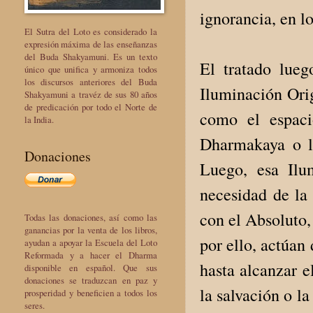
ignorancia, en lo
El Sutra del Loto es considerado la
expresión máxima de las enseñanzas
del Buda Shakyamuni. Es un texto
El tratado lue
único que unifica y armoniza todos
los discursos anteriores del Buda
Iluminación Orig
Shakyamuni a travéz de sus 80 años
de predicación por todo el Norte de
como el espaci
la India.
Dharmakaya o la
Donaciones
Luego, esa Ilu
necesidad de la 
con el Absoluto,
Todas las donaciones, así como las
ganancias por la venta de los libros,
por ello, actúan
ayudan a apoyar la Escuela del Loto
Reformada y a hacer el Dharma
hasta alcanzar 
disponible en español. Que sus
donaciones se traduzcan en paz y
la salvación o l
prosperidad y beneficien a todos los
seres.