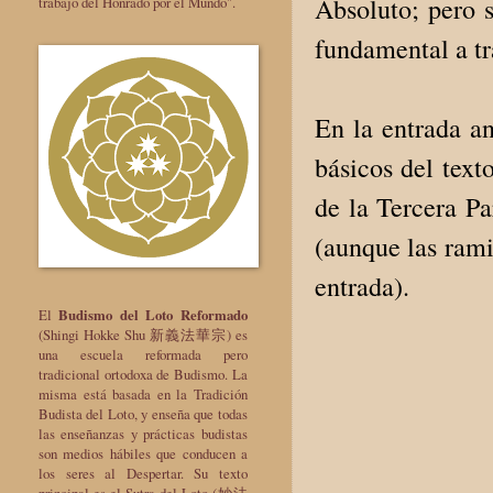
Absoluto; pero 
trabajo del Honrado por el Mundo".
fundamental a tr
En la entrada an
básicos del text
de la Tercera Pa
(aunque las rami
entrada).
El
Budismo del Loto Reformado
(Shingi Hokke Shu 新義法華宗) es
una escuela reformada pero
tradicional ortodoxa de Budismo. La
misma está basada en la Tradición
Budista del Loto, y enseña que todas
las enseñanzas y prácticas budistas
son medios hábiles que conducen a
los seres al Despertar. Su texto
principal es el Sutra del Loto (妙法