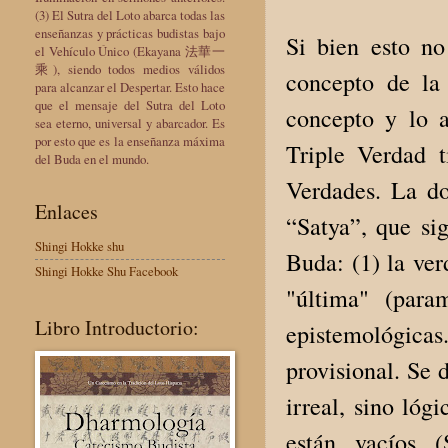
(3) El Sutra del Loto abarca todas las
enseñanzas y prácticas budistas bajo
Si bien esto no
el Vehículo Único (Ekayana 法華一
乘), siendo todos medios válidos
concepto de la
para alcanzar el Despertar. Esto hace
que el mensaje del Sutra del Loto
concepto y lo a
sea eterno, universal y abarcador. Es
por esto que es la enseñanza máxima
Triple Verdad t
del Buda en el mundo.
Verdades. La do
Enlaces
“Satya”, que sig
Shingi Hokke shu
Buda: (1) la ver
Shingi Hokke Shu Facebook
"última" (para
Libro Introductorio:
epistemológic
provisional. Se 
irreal, sino lóg
están vacíos (