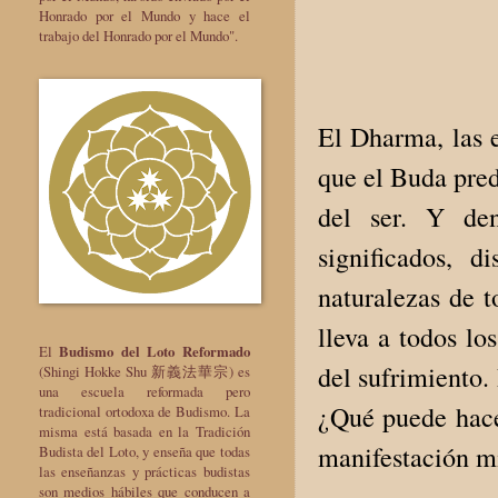
Honrado por el Mundo y hace el
trabajo del Honrado por el Mundo".
El Dharma, las 
que el Buda pred
del ser. Y den
significados, d
naturalezas de 
lleva a todos lo
El
Budismo del Loto Reformado
del sufrimiento. 
(Shingi Hokke Shu 新義法華宗) es
una escuela reformada pero
¿Qué puede hace
tradicional ortodoxa de Budismo. La
misma está basada en la Tradición
manifestación m
Budista del Loto, y enseña que todas
las enseñanzas y prácticas budistas
son medios hábiles que conducen a