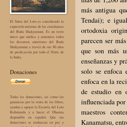
más antigua que
Tendai); e igu
El Sutra del Loto es considerado la
expresión máxima de las enseñanzas
ortodoxia origi
del Buda Shakyamuni. Es un texto
único que unifica y armoniza todos
parecen ser más 
los discursos anteriores del Buda
Shakyamuni a travéz de sus 80 años
que son más un
de predicación por todo el Norte de
la India.
enseñanzas y prá
solo se enfoca 
Donaciones
enfoca en la rec
de estudio en 
Todas las donaciones, así como las
influenciada por
ganancias por la venta de los libros,
ayudan a apoyar la Escuela del Loto
maestros cont
Reformada y a hacer el Dharma
disponible en español. Que sus
Kanamatsu, entr
donaciones se traduzcan en paz y