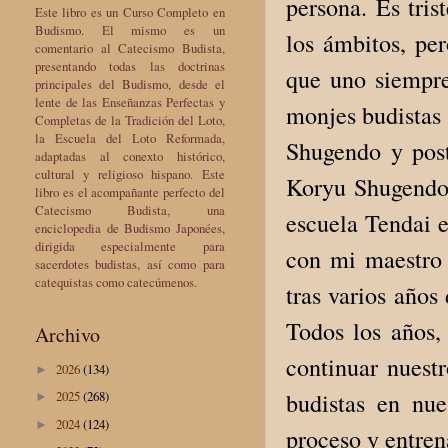
persona. Es tri
Este libro es un Curso Completo en
Budismo. El mismo es un
los ámbitos, per
comentario al Catecismo Budista,
presentando todas las doctrinas
que uno siempre
principales del Budismo, desde el
lente de las Enseñanzas Perfectas y
monjes budistas 
Completas de la Tradición del Loto,
la Escuela del Loto Reformada,
Shugendo y pos
adaptadas al conexto histórico,
cultural y religioso hispano. Este
Koryu Shugendo.
libro es el acompañante perfecto del
Catecismo Budista, una
escuela Tendai e
enciclopedia de Budismo Japonées,
dirigida especialmente para
con mi maestro 
sacerdotes budistas, así como para
catequistas como catecúmenos.
tras varios años
Todos los años,
Archivo
continuar nuest
2026
(134)
►
budistas en nue
2025
(268)
►
2024
(124)
►
proceso y entre