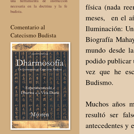
una herramienta de instrucción
física (nada re
necesaria en la doctrina y la fe
budista.
meses, en el añ
Comentario al
Iluminación: Un
Catecismo Budista
Biografía Mahay
mundo desde la
podido publicar 
vez que he escr
Budismo.
Muchos años má
resultó ser fa
antecedentes y e