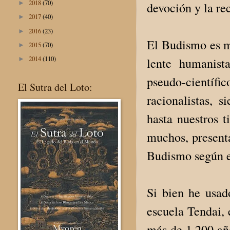
2018
(70)
►
devoción y la re
2017
(40)
►
2016
(23)
►
El Budismo es m
2015
(70)
►
2014
(110)
lente humanist
►
pseudo-científ
El Sutra del Loto:
racionalistas, 
hasta nuestros 
muchos, present
Budismo según es
Si bien he usad
escuela Tendai, 
más de 1,200 añ