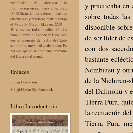
posibilidad de alcanzar la
y practicaba en 
Iluminación en sermones anteriores.
(3) El Sutra del Loto abarca todas las
sobre todas las
enseñanzas y prácticas budistas bajo
el Vehículo Único (Ekayana 法華一
disponible sobre
乘), siendo todos medios válidos
para alcanzar el Despertar. Esto hace
de ser líder de 
que el mensaje del Sutra del Loto
sea eterno, universal y abarcador. Es
con dos sacerdo
por esto que es la enseñanza máxima
del Buda en el mundo.
bastante eclécti
Nembutsu y otras
Enlaces
de la Nichiren-s
Shingi Hokke shu
del Daimoku y el
Shingi Hokke Shu Facebook
Tierra Pura, qui
Libro Introductorio:
la recitación de
Tierra Pura me 