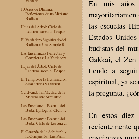
Verdade...
En mis años d
10 Años de Dharma:
mayoritariamente
Reflexiones de un Ministro
Budista
las escuelas Hi
Hojas del Árbol: Ciclo de
Lecturas sobre el Desper...
Estados Unidos 
El Verdadero Significado del
Budismo: Una Simple R...
budistas del mun
Las Enseñanzas Perfectas y
Gakkai, el Zen 
Completas: La Verdadera...
Hojas del Árbol: Ciclo de
tiende a segui
Lecturas sobre el Desper...
El Templo de la Iluminación:
espiritual, ya s
Similitudes y Diferen...
la pregunta, ¿có
Cultivando la Práctica de la
Meditación: Similitud...
Las Enseñanzas Eternas del
Buda: Epílogo al Ciclo ...
En estos diez 
Las Enseñanzas Eternas del
Buda: Ciclo de Lectura ...
recientemente qu
El Corazón de la Sabiduría y
enseñanzas univ
la Compasión: Las Prá...