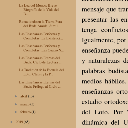
La Luz del Mundo: Breve
mensaje que tran
Biografía de la Vida del
B...
presentar las e
Renaciendo en la Tierra Pura
del Buda Amida: Simil...
tenga conflict
Las Enseñanzas Perfectas y
Igualmente, por 
Completas: La Existenci...
Las Enseñanzas Perfectas y
enseñanza puede 
Completas: Las Cuatro N...
Las Enseñanzas Eternas del
y naturalezas d
Buda: Ciclo de Lectura ...
palabras budist
La Tradición de la Escuela del
Loto: Chih-i y la P...
medios hábiles.
Las Enseñanzas Eternas del
Buda: Prólogo al Ciclo ...
enseñanzas orto
abril
(13)
►
estudio ortodoxo
marzo
(5)
►
del Loto. Por 
febrero
(1)
►
dinámica del Un
2019
(65)
►