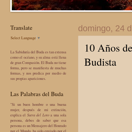
Translate
domingo, 24 
Select Language
▼
10 Años de
La Sabiduría del Buda es tan extensa
Budista
como el océano, y su alma está llena
de gran Compasión. El Buda no tiene
forma, pero se manifiesta de muchas
formas, y nos predica por medio de
sus propias apariciones.
Las Palabras del Buda
"Si un buen hombre o una buena
mujer, después de mi extinción,
explica el
Sutra del Loto
a una sola
persona, debes de saber que esa
persona es un Mensajero del Honrado
por el Mundo, ha sido enviado por el