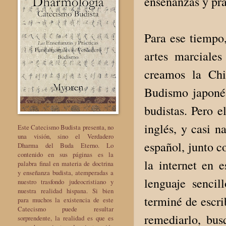
enseñanzas y prá
Para ese tiempo
artes marciale
creamos la Chi
Budismo japonés
budistas. Pero e
inglés, y casi n
Este Catecismo Budista presenta, no
una visión, sino el Verdadero
español, junto c
Dharma del Buda Eterno. Lo
contenido en sus páginas es la
la internet en 
palabra final en materia de doctrina
y enseñanza budista, atemperadas a
lenguaje senci
nuestro trasfondo judeocristiano y
nuestra realidad hispana. Si bien
terminé de escri
para muchos la existencia de este
Catecismo puede resultar
remediarlo, bus
sorprendente, la realidad es que es