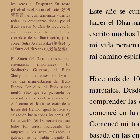
los seres al Despertar. Su texto
Este año se cum
principal es el Sutra del Loto (妙法
蓮華經), el cual armoniza y unifica
hacer el Dharma
todas las enseñanzas dadas por el
Buda en sus 40 años de predicación
escrito muchos l
en el mundo y revela el contenido
completo de su Iluminación, junto
mi vida personal
con el Sutra Avatamsaka (華厳経) y
el Sutra del Nirvana (大般涅槃經).
mi camino espiri
El
Sutra del Loto
contiene tres
enseñanzas importantes: (1)
Siddhartha Gautama, el Buda
Shakyamuni, fue un ser mortal y a su
Hace más de 10 
vez una manifestación del Buda
Eterno. Por ello, el Buda nunca
marciales. Desd
murió, sino que su presencia se
extiende a través del tiempo eterno.
comprender las d
Así como el Buda se extiende a
través del tiempo, igual lo hace su
comencé en las 
salvación hacia todos los seres. (2)
La salvación (el Despertar) es para
Comencé mi trav
todos los seres, incluyendo las
mujeres y los seres malvados, a
basada en las e
quienes se le había negado la