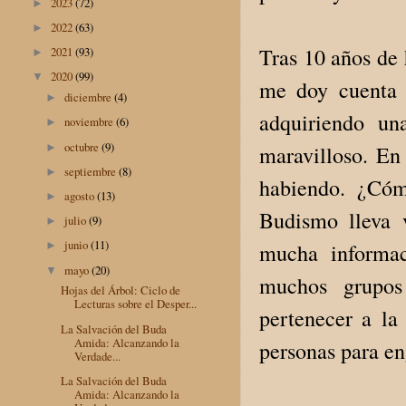
2023
(72)
►
2022
(63)
►
Tras 10 años de
2021
(93)
►
2020
(99)
▼
me doy cuenta 
diciembre
(4)
►
adquiriendo un
noviembre
(6)
►
octubre
(9)
►
maravilloso. En
septiembre
(8)
►
habiendo. ¿Cóm
agosto
(13)
►
Budismo lleva 
julio
(9)
►
junio
(11)
mucha informac
►
mayo
(20)
▼
muchos grupos
Hojas del Árbol: Ciclo de
Lecturas sobre el Desper...
pertenecer a la
La Salvación del Buda
Amida: Alcanzando la
personas para en
Verdade...
La Salvación del Buda
Amida: Alcanzando la