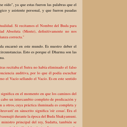
 oído", ya que estas fueron las palabras que el
ico y asistente personal, y que fueron pasadas
tualidad. Si recitamos el Nombre del Buda para
dad Absoluta (Mente), definitivamente no nos
ñanza correcta."
da encarnó en este mundo. Es nuestro deber el
 circunstancias. Esto es porque el Dharma son las
ma.
tras recitaba el Sutra no había eliminado el falso
onciencia auditiva, por lo que él podía escuchar
o el Vacío sellando el Vacío. Es en este sentido
z' significa en el momento en que los caminos del
 a cabo un intercambio completo de predicación y
n a otros, cuya práctica iluminada es completa y
vasti' en sánscrito significa 'oír cosas'. Era el
y Prasenajit durante la época del Buda Shakyamuni.
 ministro principal del rey, Sudatta, también se