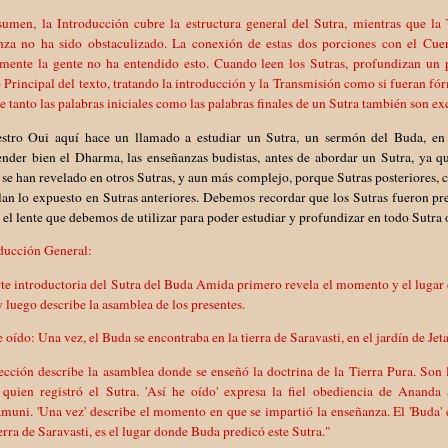
sumen, la Introducción cubre la estructura general del Sutra, mientras que la
nza no ha sido obstaculizado. La conexión de estas dos porciones con el Cue
mente la gente no ha entendido esto. Cuando leen los Sutras, profundizan un p
Principal del texto, tratando la introducción y la Transmisión como si fueran fórm
e tanto las palabras iniciales como las palabras finales de un Sutra también son ex
stro Oui aquí hace un llamado a estudiar un Sutra, un sermón del Buda, en s
nder bien el Dharma, las enseñanzas budistas, antes de abordar un Sutra, ya 
se han revelado en otros Sutras, y aun más complejo, porque Sutras posteriores,
lan lo expuesto en Sutras anteriores. Debemos recordar que los Sutras fueron pr
 el lente que debemos de utilizar para poder estudiar y profundizar en todo Sutra 
oducción General:
te introductoria del Sutra del Buda Amida primero revela el momento y el lugar 
y luego describe la asamblea de los presentes.
e oído: Una vez, el Buda se encontraba en la tierra de Saravasti, en el jardín de Je
ección describe la asamblea donde se enseñó la doctrina de la Tierra Pura. Son 
 quien registró el Sutra. 'Así he oído' expresa la fiel obediencia de Ananda
uni. 'Una vez' describe el momento en que se impartió la enseñanza. El 'Buda' es
ierra de Saravasti, es el lugar donde Buda predicó este Sutra."