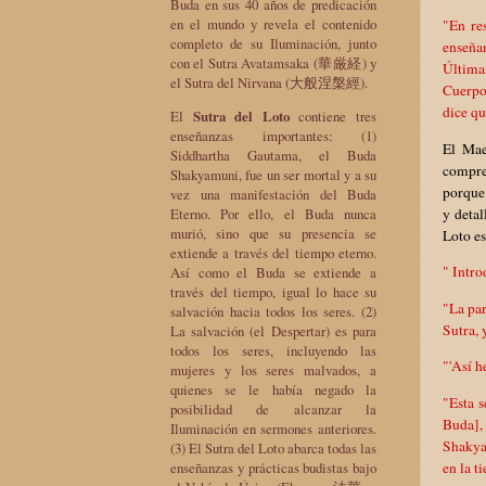
Buda en sus 40 años de predicación
en el mundo y revela el contenido
"En re
completo de su Iluminación, junto
enseña
con el Sutra Avatamsaka (華厳経) y
Última
el Sutra del Nirvana (大般涅槃經).
Cuerpo 
dice qu
El
Sutra del Loto
contiene tres
enseñanzas importantes: (1)
El Mae
Siddhartha Gautama, el Buda
compre
Shakyamuni, fue un ser mortal y a su
porque 
vez una manifestación del Buda
y detal
Eterno. Por ello, el Buda nunca
murió, sino que su presencia se
Loto es
extiende a través del tiempo eterno.
" Intr
Así como el Buda se extiende a
través del tiempo, igual lo hace su
"La par
salvación hacia todos los seres. (2)
Sutra, 
La salvación (el Despertar) es para
todos los seres, incluyendo las
"'Así h
mujeres y los seres malvados, a
quienes se le había negado la
"Esta s
posibilidad de alcanzar la
Buda],
Iluminación en sermones anteriores.
Shakyam
(3) El Sutra del Loto abarca todas las
en la t
enseñanzas y prácticas budistas bajo