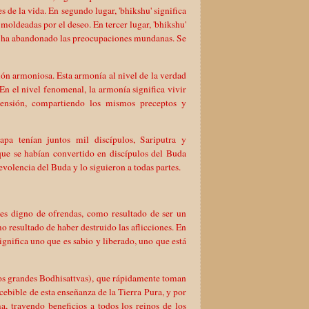
de la vida. En segundo lugar, 'bhikshu' significa
 moldeadas por el deseo. En tercer lugar, 'bhikshu'
 y ha abandonado las preocupaciones mundanas. Se
ión armoniosa. Esta armonía al nivel de la verdad
 En el nivel fenomenal, la armonía significa vivir
rensión, compartiendo los mismos preceptos y
pa tenían juntos mil discípulos, Sariputra y
que se habían convertido en discípulos del Buda
volencia del Buda y lo siguieron a todas partes.
e es digno de ofrendas, como resultado de ser un
 resultado de haber destruido las aflicciones. En
ignifica uno que es sabio y liberado, uno que está
los grandes Bodhisattvas), que rápidamente toman
cebible de esta enseñanza de la Tierra Pura, y por
, trayendo beneficios a todos los reinos de los