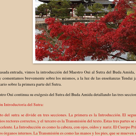
asada entrada, vimos la introducción del Maestro Oui al Sutra del Buda Amida, 
 y comentamos brevemente sobre los mismos, a la luz de las enseñanzas Tendai j
rio sobre la primera parte del Sutra.
tro Oui continua su exégesis del Sutra del Buda Amida detallando las tres seccion
n Introductoria del Sutra:
to del sutra se divide en tres secciones. La primera es la Introducción. El seg
ios rectores correctos, y el tercero es la Transmisión del texto. Estas tres partes
xcelente. La Introducción es como la cabeza, con ojos, oídos y nariz. El Cuerpo P
os órganos internos. La Transmisión es como las manos y los pies, que se mueven s