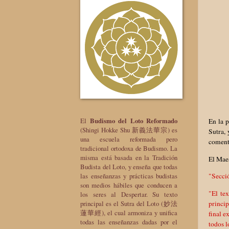
El
Budismo del Loto Reformado
En la p
(Shingi Hokke Shu 新義法華宗) es
Sutra,
una escuela reformada pero
comenta
tradicional ortodoxa de Budismo. La
misma está basada en la Tradición
El Maes
Budista del Loto, y enseña que todas
las enseñanzas y prácticas budistas
"Secció
son medios hábiles que conducen a
"El tex
los seres al Despertar. Su texto
princip
principal es el Sutra del Loto (妙法
蓮華經), el cual armoniza y unifica
final e
todas las enseñanzas dadas por el
todos l