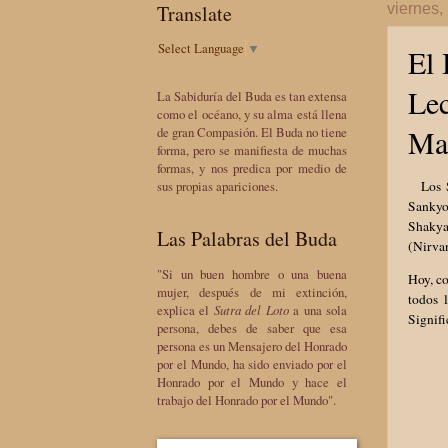
Translate
viernes,
Select Language
▼
El 
Lec
La Sabiduría del Buda es tan extensa
como el océano, y su alma está llena
Mae
de gran Compasión. El Buda no tiene
forma, pero se manifiesta de muchas
formas, y nos predica por medio de
Los Su
sus propias apariciones.
Sankyo
Shakyam
Las Palabras del Buda
(Nirva
"Si un buen hombre o una buena
Hoy, c
mujer, después de mi extinción,
todos 
explica el
Sutra del Loto
a una sola
Signifi
persona, debes de saber que esa
persona es un Mensajero del Honrado
por el Mundo, ha sido enviado por el
Honrado por el Mundo y hace el
trabajo del Honrado por el Mundo".