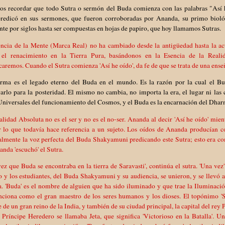
s recordar que todo Sutra o sermón del Buda comienza con las palabras "Así he
redicó en sus sermones, que fueron corroboradas por Ananda, su primo biológ
te por siglos hasta ser compuestas en hojas de papiro, que hoy llamamos Sutras.
encia de la Mente (Marca Real) no ha cambiado desde la antigüedad hasta la ac
 el renacimiento en la Tierra Pura, basándonos en la Esencia de la Reali
aremos. Cuando el Sutra comienza 'Así he oído', da fe de que se trata de una ense
rma es el legado eterno del Buda en el mundo. Es la razón por la cual el Bu
arlo para la posteridad. El mismo no cambia, no importa la era, el lugar ni las
Universales del funcionamiento del Cosmos, y el Buda es la encarnación del Dhar
lidad Absoluta no es el ser y no es el no-ser. Ananda al decir 'Así he oído' mien
or lo que todavía hace referencia a un sujeto. Los oídos de Ananda producían c
lmente la voz perfecta del Buda Shakyamuni predicando este Sutra; esto era com
nda 'escuchó' el Sutra.
ez que Buda se encontraba en la tierra de Saravasti', continúa el sutra. 'Una ve
 y los estudiantes, del Buda Shakyamuni y su audiencia, se unieron, y se llevó
. 'Buda' es el nombre de alguien que ha sido iluminado y que trae la Iluminació
ciona como el gran maestro de los seres humanos y los dioses. El topónimo 'Shra
de un gran reino de la India, y también de su ciudad principal, la capital del re
Príncipe Heredero se llamaba Jeta, que significa 'Victorioso en la Batalla'. Un