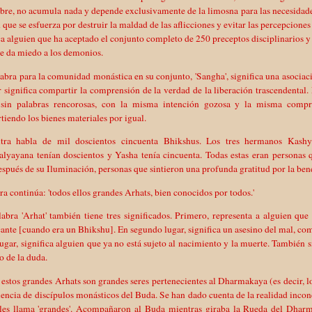
re, no acumula nada y depende exclusivamente de la limosna para las necesidades 
 que se esfuerza por destruir la maldad de las aflicciones y evitar las percepciones
ca alguien que ha aceptado el conjunto completo de 250 preceptos disciplinarios
e da miedo a los demonios.
abra para la comunidad monástica en su conjunto, 'Sangha', significa una asociac
r significa compartir la comprensión de la verdad de la liberación trascendental.
 sin palabras rencorosas, con la misma intención gozosa y la misma comp
iendo los bienes materiales por igual.
tra habla de mil doscientos cincuenta Bhikshus. Los tres hermanos Kashya
lyayana tenían doscientos y Yasha tenía cincuenta. Todas estas eran personas 
spués de su Iluminación, personas que sintieron una profunda gratitud por la bene
ra continúa: 'todos ellos grandes Arhats, bien conocidos por todos.'
abra 'Arhat' también tiene tres significados. Primero, representa a alguien qu
nte [cuando era un Bhikshu]. En segundo lugar, significa un asesino del mal, como
lugar, significa alguien que ya no está sujeto al nacimiento y la muerte. También s
o de la duda.
estos grandes Arhats son grandes seres pertenecientes al Dharmakaya (es decir, 
iencia de discípulos monásticos del Buda. Se han dado cuenta de la realidad incon
 les llama 'grandes'. Acompañaron al Buda mientras giraba la Rueda del Dharma