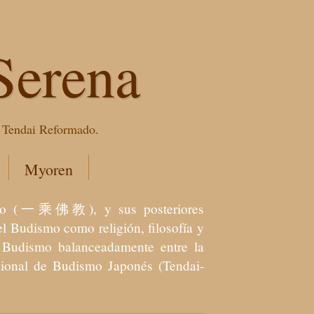
Serena
e Tendai Reformado.
Myoren
dismo (一乘佛教), y sus posteriores
l Budismo como religión, filosofía y
el Budismo balanceadamente entre la
icional de Budismo Japonés (Tendai-