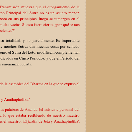
 Transmisión muestra que el otorgamiento de la
rpo Principal del Sutra no es un asunto menor.
oco en sus principios, luego se sumergen en el
ulas vacías. Si esto fuera cierto, ¿por qué se nos
celentes?"
u totalidad, y no parcialmente. Es importante
que muchos Sutras dan muchas cosas por sentado
 como el Sutra del Loto, modifican, complementan
edicados en Cinco Periodos, y que el Periodo del
o enseñanza budista.
de la asamblea del Dharma en la que se expuso el
ta y Anathapindika.'
las palabras de Ananda [el asistente personal del
 a lo que estaba recibiendo de nuestro maestro
 el maestro. 'El jardín de Jeta y Anathapindika',