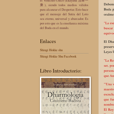
el Vehículo Único (Ekayana 法華一
Debemo
乘), siendo todos medios válidos
Buda p
para alcanzar el Despertar. Esto hace
que el mensaje del Sutra del Loto
oralmen
sea eterno, universal y abarcador. Es
"La es
por esto que es la enseñanza máxima
del Buda en el mundo.
buscar
equivoc
Enlaces
El Dha
preserv
Shingi Hokke shu
Leyes 
Shingi Hokke Shu Facebook
"La Rea
ser, p
Libro Introductorio:
persona
que Ana
"'Una v
maestro
escucha
que fun
nombre 
El Rey 