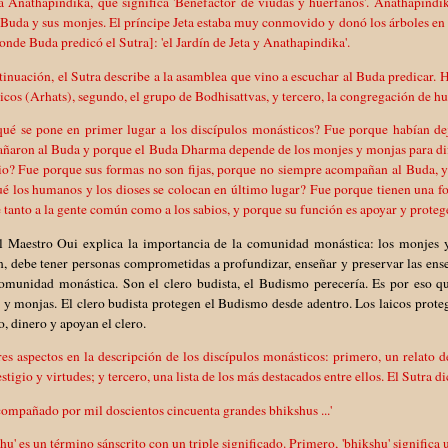
 Anathapindika, que significa 'Benefactor de viudas y huérfanos'. Anathapindika
Buda y sus monjes. El príncipe Jeta estaba muy conmovido y donó los árboles en e
onde Buda predicó el Sutra]: 'el Jardín de Jeta y Anathapindika'.
inuación, el Sutra describe a la asamblea que vino a escuchar al Buda predicar. H
cos (Arhats), segundo, el grupo de Bodhisattvas, y tercero, la congregación de h
qué se pone en primer lugar a los discípulos monásticos? Fue porque habían de
ñaron al Buda y porque el Buda Dharma depende de los monjes y monjas para difu
io? Fue porque sus formas no son fijas, porque no siempre acompañan al Buda, y
ué los humanos y los dioses se colocan en último lugar? Fue porque tienen una
 tanto a la gente común como a los sabios, y porque su función es apoyar y protege
l Maestro Oui explica la importancia de la comunidad monástica: los monjes
n, debe tener personas comprometidas a profundizar, enseñar y preservar las enseñ
comunidad monástica. Son el clero budista, el Budismo perecería. Es por eso q
y monjas. El clero budista protegen el Budismo desde adentro. Los laicos prote
o, dinero y apoyan el clero.
es aspectos en la descripción de los discípulos monásticos: primero, un relato 
estigio y virtudes; y tercero, una lista de los más destacados entre ellos. El Sutra di
compañado por mil doscientos cincuenta grandes bhikshus ...'
hu' es un término sánscrito con un triple significado. Primero, 'bhikshu' significa