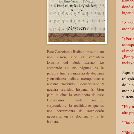
llamaba
donó a 
lugar d
"A cont
monásti
"¿Por 
acompa
el med
Este Catecismo Budista presenta, no
¿Por q
una visión, sino el Verdadero
Dharma del Buda Eterno. Lo
incluye
contenido en sus páginas es la
Aquí e
palabra final en materia de doctrina
y enseñanza budista, atemperadas a
religió
nuestro trasfondo judeocristiano y
de la 
nuestra realidad hispana. Si bien
monjes 
para muchos la existencia de este
sustent
Catecismo puede resultar
sorprendente, la realidad es que es
"Hay tr
una herramienta de instrucción
alto pr
necesaria en la doctrina y la fe
budista.
"'Iba a
"'Bhiks