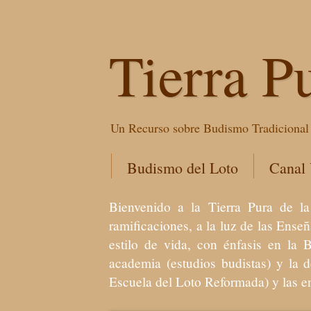
Tierra P
Un Recurso sobre Budismo Tradicional 
Budismo del Loto
Canal
Bienvenido a la Tierra Pura de
ramificaciones, a la luz de las Ens
estilo de vida, con énfasis en la 
academia (estudios budistas) y la 
Escuela del Loto Reformada) y las 