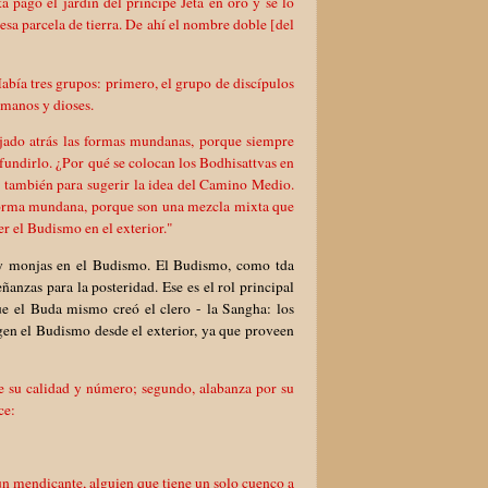
 pagó el jardín del príncipe Jeta en oro y se lo
sa parcela de tierra. De ahí el nombre doble [del
abía tres grupos: primero, el grupo de discípulos
umanos y dioses.
jado atrás las formas mundanas, porque siempre
ndirlo. ¿Por qué se colocan los Bodhisattvas en
 también para sugerir la idea del Camino Medio.
 forma mundana, porque son una mezcla mixta que
r el Budismo en el exterior."
 y monjas en el Budismo. El Budismo, como tda
anzas para la posteridad. Ese es el rol principal
ue el Buda mismo creó el clero - la Sangha: los
gen el Budismo desde el exterior, ya que proveen
de su calidad y número; segundo, alabanza por su
ce:
 un mendicante, alguien que tiene un solo cuenco a