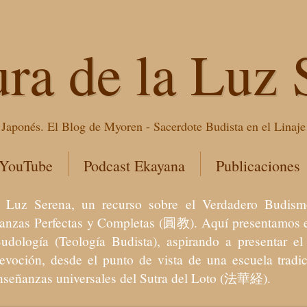
ura de la Luz 
Japonés. El Blog de Myoren - Sacerdote Budista en el Linaj
 YouTube
Podcast Ekayana
Publicaciones
 la Luz Serena, un recurso sobre el Verdadero Bu
eñanzas Perfectas y Completas (圓教). Aquí presentamos e
Budología (Teología Budista), aspirando a presentar 
devoción, desde el punto de vista de una escuela trad
enseñanzas universales del Sutra del Loto (法華経).