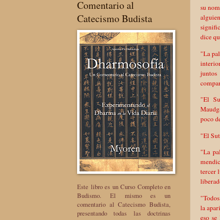
Comentario al
su nomb
Catecismo Budista
alguien
signifi
dice qu
"La pal
interio
juntos
compart
"El Su
Maudga
poco de
"El Sut
"La pal
mendica
tercer 
liberad
Este libro es un Curso Completo en
Budismo. El mismo es un
"Todos 
comentario al Catecismo Budista,
la apar
presentando todas las doctrinas
eso se