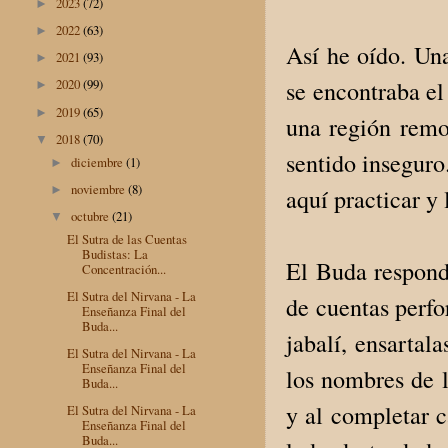
2023
(72)
►
2022
(63)
►
Así he oído. Un
2021
(93)
►
se encontraba el
2020
(99)
►
2019
(65)
►
una región remo
2018
(70)
▼
sentido inseguro
diciembre
(1)
►
noviembre
(8)
►
aquí practicar y
octubre
(21)
▼
El Sutra de las Cuentas
Budistas: La
El Buda respond
Concentración...
El Sutra del Nirvana - La
de cuentas perfo
Enseñanza Final del
Buda...
jabalí, ensartal
El Sutra del Nirvana - La
Enseñanza Final del
los nombres de
Buda...
y al completar c
El Sutra del Nirvana - La
Enseñanza Final del
Buda...