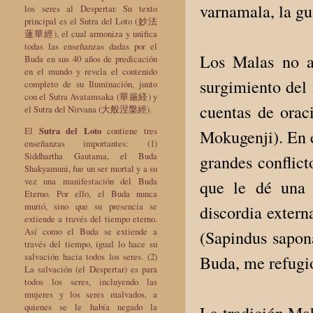
varnamala, la gui
los seres al Despertar. Su texto
principal es el Sutra del Loto (妙法
蓮華經), el cual armoniza y unifica
todas las enseñanzas dadas por el
Los Malas no ap
Buda en sus 40 años de predicación
en el mundo y revela el contenido
surgimiento del
completo de su Iluminación, junto
con el Sutra Avatamsaka (華厳経) y
cuentas de orac
el Sutra del Nirvana (大般涅槃經).
El
Sutra del Loto
contiene tres
Mokugenji). En e
enseñanzas importantes: (1)
Siddhartha Gautama, el Buda
grandes conflict
Shakyamuni, fue un ser mortal y a su
vez una manifestación del Buda
que le dé una p
Eterno. Por ello, el Buda nunca
murió, sino que su presencia se
discordia extern
extiende a través del tiempo eterno.
Así como el Buda se extiende a
(Sapindus sapona
través del tiempo, igual lo hace su
salvación hacia todos los seres. (2)
Buda, me refugi
La salvación (el Despertar) es para
todos los seres, incluyendo las
mujeres y los seres malvados, a
quienes se le había negado la
La tradición Mah