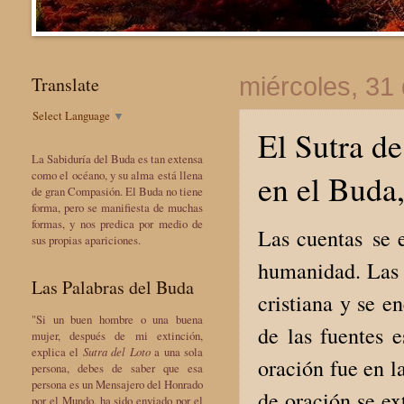
Translate
miércoles, 31
Select Language
▼
El Sutra d
La Sabiduría del Buda es tan extensa
en el Buda
como el océano, y su alma está llena
de gran Compasión. El Buda no tiene
forma, pero se manifiesta de muchas
formas, y nos predica por medio de
Las cuentas se e
sus propias apariciones.
humanidad. Las c
Las Palabras del Buda
cristiana y se e
"Si un buen hombre o una buena
de las fuentes 
mujer, después de mi extinción,
explica el
Sutra del Loto
a una sola
oración fue en l
persona, debes de saber que esa
persona es un Mensajero del Honrado
de oración se ex
por el Mundo, ha sido enviado por el