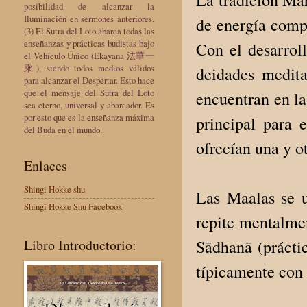
posibilidad de alcanzar la
Iluminación en sermones anteriores.
de energía compa
(3) El Sutra del Loto abarca todas las
enseñanzas y prácticas budistas bajo
Con el desarrol
el Vehículo Único (Ekayana 法華一
乘), siendo todos medios válidos
deidades medita
para alcanzar el Despertar. Esto hace
que el mensaje del Sutra del Loto
encuentran en la
sea eterno, universal y abarcador. Es
por esto que es la enseñanza máxima
principal para 
del Buda en el mundo.
ofrecían una y o
Enlaces
Shingi Hokke shu
Las Maalas se u
Shingi Hokke Shu Facebook
repite mentalme
Libro Introductorio:
Sādhanā (prácti
típicamente con 