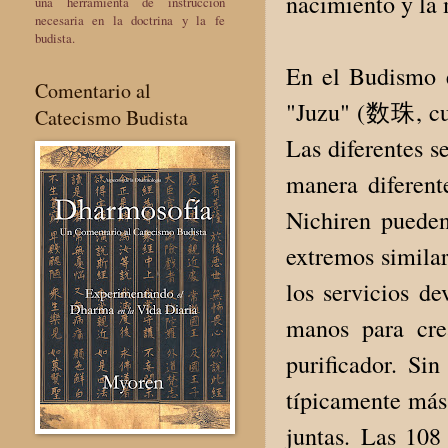
nacimiento y la 
una herramienta de instrucción
necesaria en la doctrina y la fe
budista.
En el Budismo e
Comentario al
"Juzu" (数珠, cu
Catecismo Budista
Las diferentes s
manera diferen
Nichiren puede
extremos similar
los servicios de
manos para cre
purificador. Si
típicamente más
juntas. Las 108