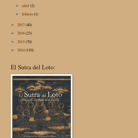
abril
(2)
►
febrero
(1)
►
2017
(40)
►
2016
(23)
►
2015
(70)
►
2014
(110)
►
El Sutra del Loto: