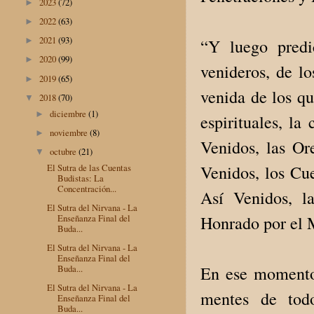
2023
(72)
►
2022
(63)
►
2021
(93)
“Y luego predi
►
2020
(99)
►
venideros, de lo
2019
(65)
►
venida de los qu
2018
(70)
▼
diciembre
(1)
►
espirituales, la
noviembre
(8)
►
Venidos, las Or
octubre
(21)
▼
El Sutra de las Cuentas
Venidos, los Cue
Budistas: La
Concentración...
Así Venidos, l
El Sutra del Nirvana - La
Honrado por el M
Enseñanza Final del
Buda...
El Sutra del Nirvana - La
Enseñanza Final del
En ese momento
Buda...
El Sutra del Nirvana - La
mentes de todo
Enseñanza Final del
Buda...