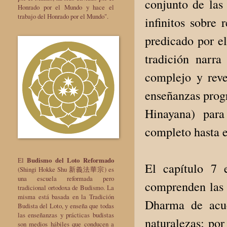
conjunto de las 
Honrado por el Mundo y hace el
trabajo del Honrado por el Mundo".
infinitos sobre
predicado por e
tradición narr
complejo y reve
enseñanzas progr
Hinayana) para
completo hasta e
El
Budismo del Loto Reformado
El capítulo 7 
(Shingi Hokke Shu 新義法華宗) es
una escuela reformada pero
comprenden las m
tradicional ortodoxa de Budismo. La
misma está basada en la Tradición
Dharma de acue
Budista del Loto, y enseña que todas
las enseñanzas y prácticas budistas
naturalezas; por
son medios hábiles que conducen a