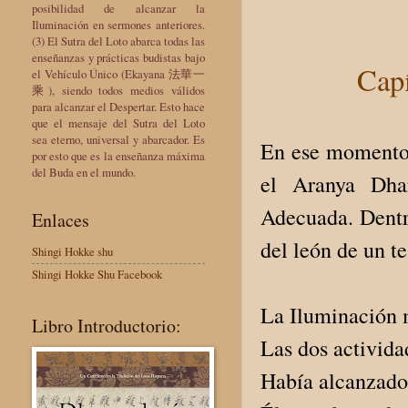
posibilidad de alcanzar la
Iluminación en sermones anteriores.
(3) El Sutra del Loto abarca todas las
enseñanzas y prácticas budistas bajo
Capí
el Vehículo Único (Ekayana 法華一
乘), siendo todos medios válidos
para alcanzar el Despertar. Esto hace
que el mensaje del Sutra del Loto
sea eterno, universal y abarcador. Es
En ese momento,
por esto que es la enseñanza máxima
del Buda en el mundo.
el Aranya Dha
Adecuada. Dentro
Enlaces
del león de un te
Shingi Hokke shu
Shingi Hokke Shu Facebook
La Iluminación m
Libro Introductorio:
Las dos activida
Había alcanzado