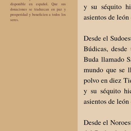
disponible en español. Que sus
y su séquito hi
donaciones se traduzcan en paz y
prosperidad y beneficien a todos los
asientos de león 
seres.
Desde el Sudoes
Búdicas, desde
Buda llamado Sa
mundo que se l
polvo en diez Tie
y su séquito hi
asientos de león 
Desde el Noroes