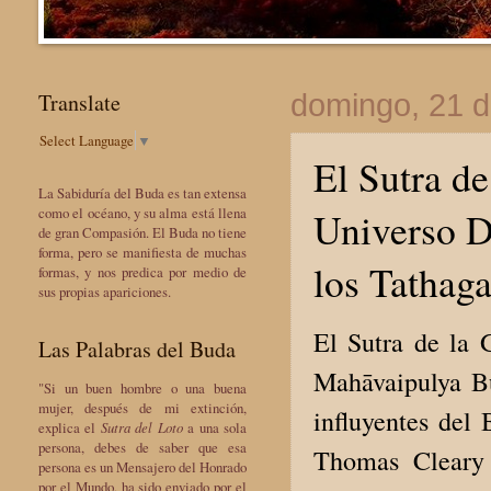
Translate
domingo, 21 d
Select Language
▼
El Sutra de
La Sabiduría del Buda es tan extensa
Universo D
como el océano, y su alma está llena
de gran Compasión. El Buda no tiene
forma, pero se manifiesta de muchas
los Tathaga
formas, y nos predica por medio de
sus propias apariciones.
El Sutra de la 
Las Palabras del Buda
Mahāvaipulya B
"Si un buen hombre o una buena
mujer, después de mi extinción,
influyentes del
explica el
Sutra del Loto
a una sola
persona, debes de saber que esa
Thomas Cleary
persona es un Mensajero del Honrado
por el Mundo, ha sido enviado por el