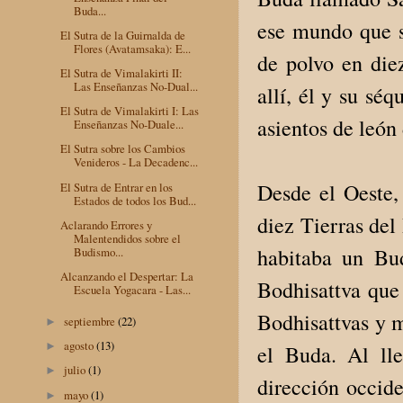
Buda...
ese mundo que s
El Sutra de la Guirnalda de
Flores (Avatamsaka): E...
de polvo en die
El Sutra de Vimalakirti II:
Las Enseñanzas No-Dual...
allí, él y su sé
El Sutra de Vimalakirti I: Las
asientos de león 
Enseñanzas No-Duale...
El Sutra sobre los Cambios
Venideros - La Decadenc...
Desde el Oeste,
El Sutra de Entrar en los
Estados de todos los Bud...
diez Tierras del
Aclarando Errores y
Malentendidos sobre el
habitaba un Bu
Budismo...
Alcanzando el Despertar: La
Bodhisattva que
Escuela Yogacara - Las...
Bodhisattvas y m
septiembre
(22)
►
agosto
(13)
►
el Buda. Al lle
julio
(1)
►
dirección occide
mayo
(1)
►