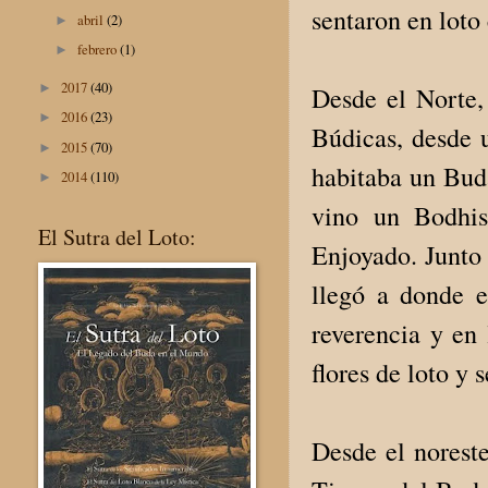
sentaron en loto
abril
(2)
►
febrero
(1)
►
2017
(40)
►
Desde el Norte
2016
(23)
►
Búdicas, desde 
2015
(70)
►
habitaba un Bud
2014
(110)
►
vino un Bodhis
El Sutra del Loto:
Enjoyado. Junto 
llegó a donde e
reverencia y en 
flores de loto y 
Desde el norest