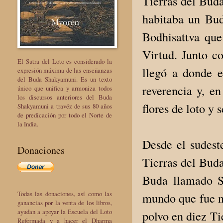
Tierras del Buda
habitaba un Bu
Bodhisattva qu
Virtud. Junto c
El Sutra del Loto es considerado la
llegó a donde e
expresión máxima de las enseñanzas
del Buda Shakyamuni. Es un texto
reverencia y, en
único que unifica y armoniza todos
los discursos anteriores del Buda
flores de loto y 
Shakyamuni a travéz de sus 80 años
de predicación por todo el Norte de
la India.
Desde el sudest
Donaciones
Tierras del Bud
Buda llamado S
Todas las donaciones, así como las
mundo que fue n
ganancias por la venta de los libros,
ayudan a apoyar la Escuela del Loto
polvo en diez Tie
Reformada y a hacer el Dharma