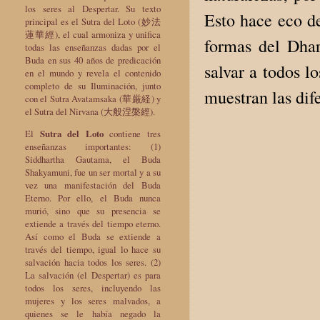
los seres al Despertar. Su texto
Esto hace eco de
principal es el Sutra del Loto (妙法
蓮華經), el cual armoniza y unifica
formas del Dhar
todas las enseñanzas dadas por el
Buda en sus 40 años de predicación
salvar a todos l
en el mundo y revela el contenido
completo de su Iluminación, junto
muestran las dif
con el Sutra Avatamsaka (華厳経) y
el Sutra del Nirvana (大般涅槃經).
El
Sutra del Loto
contiene tres
enseñanzas importantes: (1)
Siddhartha Gautama, el Buda
Shakyamuni, fue un ser mortal y a su
vez una manifestación del Buda
Eterno. Por ello, el Buda nunca
murió, sino que su presencia se
extiende a través del tiempo eterno.
Así como el Buda se extiende a
través del tiempo, igual lo hace su
salvación hacia todos los seres. (2)
La salvación (el Despertar) es para
todos los seres, incluyendo las
mujeres y los seres malvados, a
quienes se le había negado la