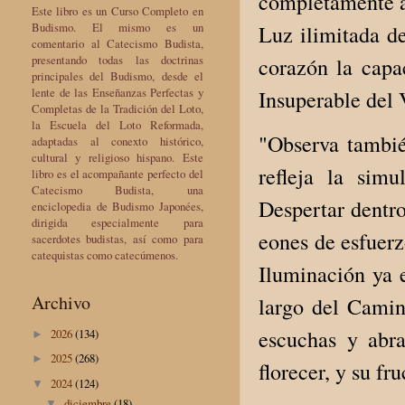
completamente a 
Este libro es un Curso Completo en
Budismo. El mismo es un
Luz ilimitada d
comentario al Catecismo Budista,
presentando todas las doctrinas
corazón la capa
principales del Budismo, desde el
lente de las Enseñanzas Perfectas y
Insuperable del
Completas de la Tradición del Loto,
la Escuela del Loto Reformada,
"Observa tambié
adaptadas al conexto histórico,
cultural y religioso hispano. Este
refleja la sim
libro es el acompañante perfecto del
Catecismo Budista, una
Despertar dentro
enciclopedia de Budismo Japonées,
dirigida especialmente para
eones de esfuerz
sacerdotes budistas, así como para
catequistas como catecúmenos.
Iluminación ya e
Archivo
largo del Camin
escuchas y abr
2026
(134)
►
2025
(268)
►
florecer, y su fr
2024
(124)
▼
diciembre
(18)
▼