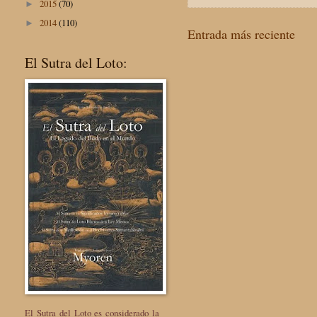
2015
(70)
►
2014
(110)
►
Entrada más reciente
El Sutra del Loto:
El Sutra del Loto es considerado la