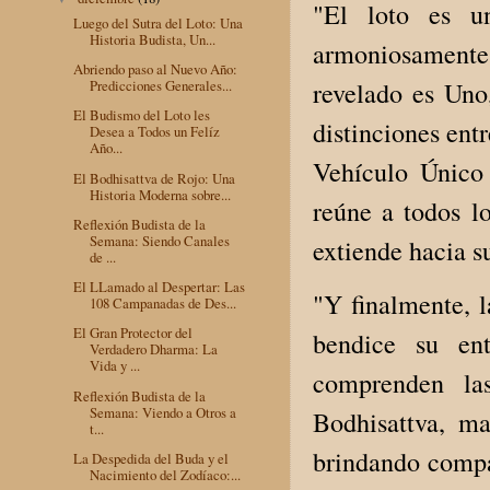
"El loto es un
Luego del Sutra del Loto: Una
Historia Budista, Un...
armoniosamente
Abriendo paso al Nuevo Año:
revelado es Uno
Predicciones Generales...
El Budismo del Loto les
distinciones ent
Desea a Todos un Felíz
Año...
Vehículo Único
El Bodhisattva de Rojo: Una
Historia Moderna sobre...
reúne a todos l
Reflexión Budista de la
Semana: Siendo Canales
extiende hacia su
de ...
El LLamado al Despertar: Las
"Y finalmente, l
108 Campanadas de Des...
El Gran Protector del
bendice su en
Verdadero Dharma: La
Vida y ...
comprenden la
Reflexión Budista de la
Semana: Viendo a Otros a
Bodhisattva, ma
t...
brindando compas
La Despedida del Buda y el
Nacimiento del Zodíaco:...