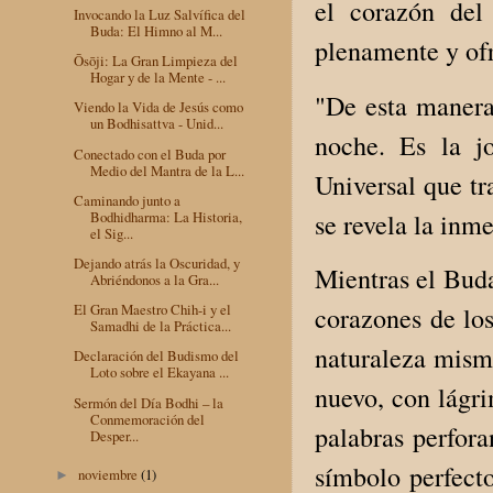
el corazón del
Invocando la Luz Salvífica del
Buda: El Himno al M...
plenamente y ofr
Ōsōji: La Gran Limpieza del
Hogar y de la Mente - ...
"De esta manera,
Viendo la Vida de Jesús como
un Bodhisattva - Unid...
noche. Es la j
Conectado con el Buda por
Medio del Mantra de la L...
Universal que tra
Caminando junto a
se revela la inm
Bodhidharma: La Historia,
el Sig...
Dejando atrás la Oscuridad, y
Mientras el Buda
Abriéndonos a la Gra...
El Gran Maestro Chih-i y el
corazones de los
Samadhi de la Práctica...
naturaleza misma
Declaración del Budismo del
Loto sobre el Ekayana ...
nuevo, con lágri
Sermón del Día Bodhi – la
Conmemoración del
palabras perfora
Desper...
símbolo perfect
noviembre
(1)
►