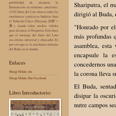
posibilidad de alcanzar la
Shariputra, el m
Iluminación en sermones anteriores.
(3) El Sutra del Loto abarca todas las
dirigió al Buda,
enseñanzas y prácticas budistas bajo
el Vehículo Único (Ekayana 法華一
"Honrado por el
乘), siendo todos medios válidos
para alcanzar el Despertar. Esto hace
más profundas q
que el mensaje del Sutra del Loto
sea eterno, universal y abarcador. Es
asamblea, esta 
por esto que es la enseñanza máxima
del Buda en el mundo.
encapsule la e
Enlaces
concedernos una
Shingi Hokke shu
la corona lleva 
Shingi Hokke Shu Facebook
El Buda, sentad
Libro Introductorio:
disipar la oscu
nutre campos sed