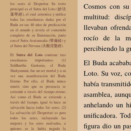
los seres al Despertar. Su texto
Cosmos con su 
principal es el Sutra del Loto (妙法
蓮華經), el cual armoniza y unifica
multitud: disc
todas las enseñanzas dadas por el
Buda en sus 40 años de predicación
llevaban ofrend
en el mundo y revela el contenido
completo de su Iluminación, junto
rocío de la ma
con el Sutra Avatamsaka (華厳経) y
el Sutra del Nirvana (大般涅槃經).
percibiendo la 
El
Sutra del Loto
contiene tres
enseñanzas importantes: (1)
El Buda acababa
Siddhartha Gautama, el Buda
Shakyamuni, fue un ser mortal y a su
Loto. Su voz, c
vez una manifestación del Buda
Eterno. Por ello, el Buda nunca
había transmitid
murió, sino que su presencia se
extiende a través del tiempo eterno.
asamblea, aunqu
Así como el Buda se extiende a
través del tiempo, igual lo hace su
anhelando un hi
salvación hacia todos los seres. (2)
La salvación (el Despertar) es para
unificadora. To
todos los seres, incluyendo las
mujeres y los seres malvados, a
figura dio un pa
quienes se le había negado la