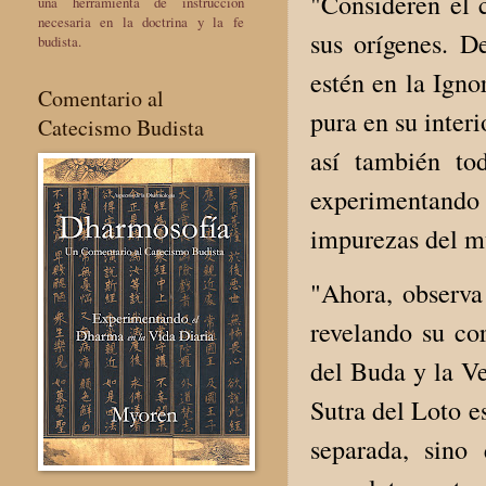
"Consideren el 
una herramienta de instrucción
necesaria en la doctrina y la fe
sus orígenes. D
budista.
estén en la Igno
Comentario al
pura en su inter
Catecismo Budista
así también to
experimentando
impurezas del m
"Ahora, observa
revelando su cor
del Buda y la Ve
Sutra del Loto e
separada, sino