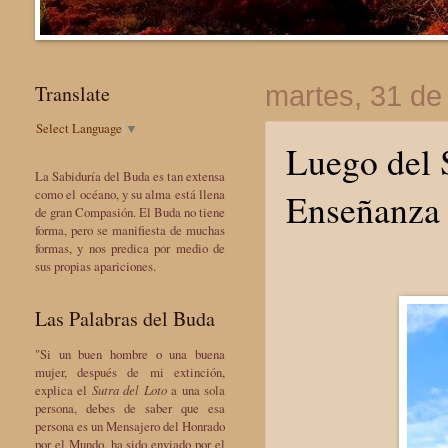
Translate
martes, 31 de
Select Language
▼
Luego del 
La Sabiduría del Buda es tan extensa
Enseñanza 
como el océano, y su alma está llena
de gran Compasión. El Buda no tiene
forma, pero se manifiesta de muchas
formas, y nos predica por medio de
sus propias apariciones.
Las Palabras del Buda
"Si un buen hombre o una buena
mujer, después de mi extinción,
explica el
Sutra del Loto
a una sola
persona, debes de saber que esa
persona es un Mensajero del Honrado
por el Mundo, ha sido enviado por el