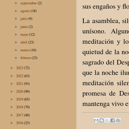
septiembre
(2)
►
sus engaños y fl
agosto
(18)
►
La asamblea, sil
julio
(9)
►
junio
(2)
►
unísono. Algun
mayo
(12)
►
meditación y lo
abril
(23)
►
quietud de la no
marzo
(16)
►
febrero
(23)
►
sagrado del Des
2023
(72)
►
que la noche ilu
2022
(63)
►
meditación sile
2021
(93)
►
promesa de Des
2020
(99)
►
2019
(65)
►
mantenga vivo e
2018
(70)
►
2017
(40)
►
2016
(23)
►