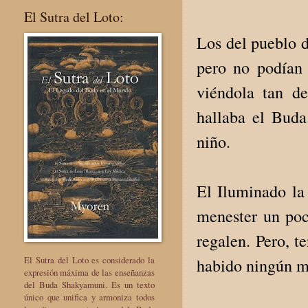
El Sutra del Loto:
Los del pueblo 
pero no podían 
viéndola tan d
hallaba el Buda
niño.
El Iluminado la 
menester un poc
regalen. Pero, t
El Sutra del Loto es considerado la
habido ningún m
expresión máxima de las enseñanzas
del Buda Shakyamuni. Es un texto
único que unifica y armoniza todos