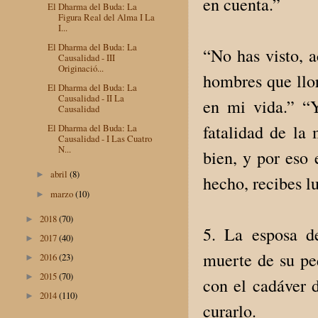
en cuenta.”
El Dharma del Buda: La
Figura Real del Alma I La
I...
El Dharma del Buda: La
“No has visto, a
Causalidad - III
Originació...
hombres que llor
El Dharma del Buda: La
Causalidad - II La
en mi vida.” “Y
Causalidad
fatalidad de la
El Dharma del Buda: La
Causalidad - I Las Cuatro
N...
bien, y por eso 
abril
(8)
►
hecho, recibes lu
marzo
(10)
►
2018
(70)
►
5. La esposa d
2017
(40)
►
muerte de su peq
2016
(23)
►
2015
(70)
►
con el cadáver 
2014
(110)
►
curarlo.