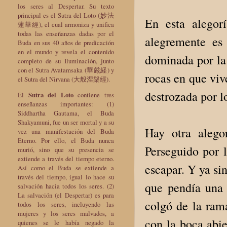
los seres al Despertar. Su texto
principal es el Sutra del Loto (妙法
En esta alegorí
蓮華經), el cual armoniza y unifica
todas las enseñanzas dadas por el
alegremente es 
Buda en sus 40 años de predicación
en el mundo y revela el contenido
dominada por la 
completo de su Iluminación, junto
con el Sutra Avatamsaka (華厳経) y
rocas en que viv
el Sutra del Nirvana (大般涅槃經).
destrozada por lo
El
Sutra del Loto
contiene tres
enseñanzas importantes: (1)
Siddhartha Gautama, el Buda
Shakyamuni, fue un ser mortal y a su
Hay otra alego
vez una manifestación del Buda
Eterno. Por ello, el Buda nunca
Perseguido por l
murió, sino que su presencia se
extiende a través del tiempo eterno.
escapar. Y ya sin
Así como el Buda se extiende a
través del tiempo, igual lo hace su
que pendía una 
salvación hacia todos los seres. (2)
La salvación (el Despertar) es para
colgó de la rama
todos los seres, incluyendo las
mujeres y los seres malvados, a
con la boca abi
quienes se le había negado la