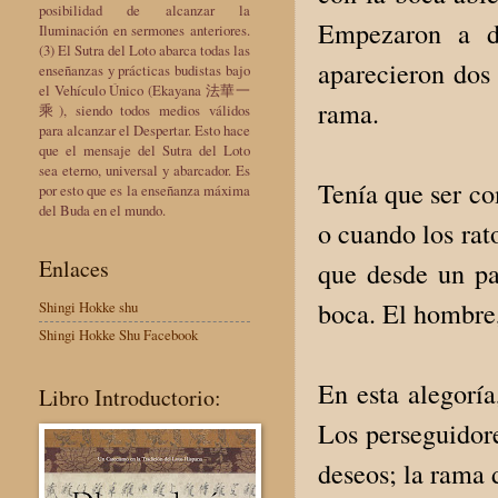
posibilidad de alcanzar la
Empezaron a d
Iluminación en sermones anteriores.
(3) El Sutra del Loto abarca todas las
aparecieron dos
enseñanzas y prácticas budistas bajo
el Vehículo Único (Ekayana 法華一
rama.
乘), siendo todos medios válidos
para alcanzar el Despertar. Esto hace
que el mensaje del Sutra del Loto
sea eterno, universal y abarcador. Es
Tenía que ser co
por esto que es la enseñanza máxima
del Buda en el mundo.
o cuando los rat
Enlaces
que desde un pa
boca. El hombre,
Shingi Hokke shu
Shingi Hokke Shu Facebook
En esta alegorí
Libro Introductorio:
Los perseguidore
deseos; la rama d