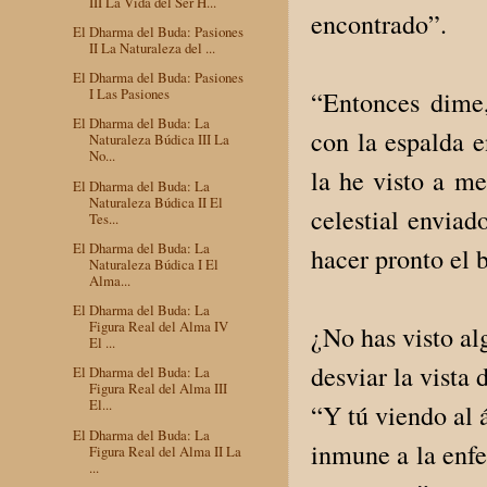
III La Vida del Ser H...
encontrado”.
El Dharma del Buda: Pasiones
II La Naturaleza del ...
El Dharma del Buda: Pasiones
I Las Pasiones
“Entonces dime,
El Dharma del Buda: La
con la espalda e
Naturaleza Búdica III La
No...
la he visto a m
El Dharma del Buda: La
Naturaleza Búdica II El
celestial enviad
Tes...
El Dharma del Buda: La
hacer pronto el 
Naturaleza Búdica I El
Alma...
El Dharma del Buda: La
Figura Real del Alma IV
¿No has visto al
El ...
desviar la vista 
El Dharma del Buda: La
Figura Real del Alma III
El...
“Y tú viendo al 
El Dharma del Buda: La
inmune a la enfe
Figura Real del Alma II La
...