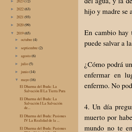
del agua, y la d
2023
(72)
►
2022
(63)
hijo y madre se 
►
2021
(93)
►
2020
(99)
►
En cambio hay tr
2019
(65)
▼
octubre
(4)
►
puede salvar a l
septiembre
(2)
►
agosto
(6)
►
¿Cómo podrá un 
julio
(5)
►
junio
(14)
►
enfermar en lu
mayo
(16)
▼
enfermo. No podr
El Dharma del Buda: La
Salvación II La Tierra Pura
El Dharma del Buda: La
Salvación I La Salvación
4. Un día pregu
de...
muerto por habe
El Dharma del Buda: Pasiones
IV La Realidad de la ...
mundo no te en
El Dharma del Buda: Pasiones