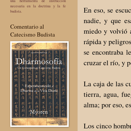
una herramienta de instrucción
necesaria en la doctrina y la fe
En eso, se escuc
budista.
nadie, y que es
Comentario al
miedo y volvió 
Catecismo Budista
rápida y peligro
se encontraba le
cruzar el río, y 
La caja de las c
tierra, agua, fu
alma; por eso, e
Los cinco hombre