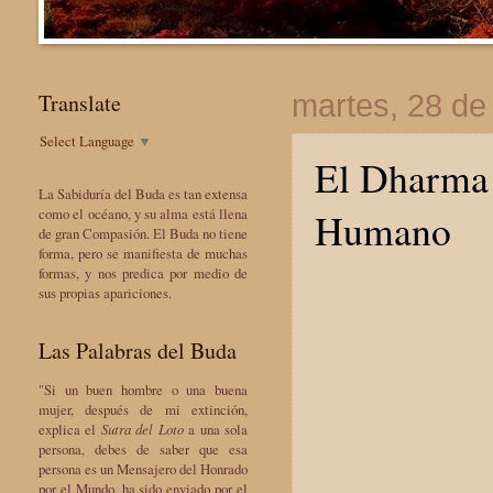
Translate
martes, 28 d
Select Language
▼
El Dharma 
La Sabiduría del Buda es tan extensa
Humano
como el océano, y su alma está llena
de gran Compasión. El Buda no tiene
forma, pero se manifiesta de muchas
formas, y nos predica por medio de
sus propias apariciones.
Las Palabras del Buda
"Si un buen hombre o una buena
mujer, después de mi extinción,
explica el
Sutra del Loto
a una sola
persona, debes de saber que esa
persona es un Mensajero del Honrado
por el Mundo, ha sido enviado por el