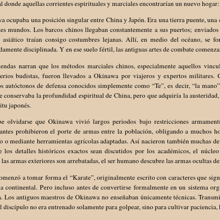
l donde aquellas corrientes espirituales y marciales encontrarían un nuevo hoga
 ocupaba una posición singular entre China y Japón. Era una tierra puente, una 
les mundos. Los barcos chinos llegaban constantemente a sus puertos; enviados 
e asiático traían consigo costumbres lejanas. Allí, en medio del océano, se f
amente disciplinada. Y en ese suelo fértil, las antiguas artes de combate comenza
yendas narran que los métodos marciales chinos, especialmente aquellos vincul
erios budistas, fueron llevados a Okinawa por viajeros y expertos militares. 
s autóctonos de defensa conocidos simplemente como “Te”, es decir, “la mano”. 
e conservaba la profundidad espiritual de China, pero que adquiría la austeridad,
ritu japonés.
e olvidarse que Okinawa vivió largos periodos bajo restricciones armamentíst
antes prohibieron el porte de armas entre la población, obligando a muchos h
o o mediante herramientas agrícolas adaptadas. Así nacieron también muchas de
 los detalles históricos exactos sean discutidos por los académicos, el núcleo
las armas exteriores son arrebatadas, el ser humano descubre las armas ocultas de
omenzó a tomar forma el “Karate”, originalmente escrito con caracteres que sig
ia continental. Pero incluso antes de convertirse formalmente en un sistema or
a. Los antiguos maestros de Okinawa no enseñaban únicamente técnicas. Transmit
El discípulo no era entrenado solamente para golpear, sino para cultivar paciencia