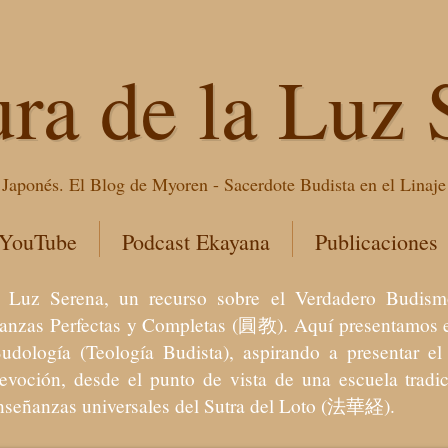
ura de la Luz 
Japonés. El Blog de Myoren - Sacerdote Budista en el Linaj
 YouTube
Podcast Ekayana
Publicaciones
 la Luz Serena, un recurso sobre el Verdadero Bu
eñanzas Perfectas y Completas (圓教). Aquí presentamos e
Budología (Teología Budista), aspirando a presentar 
devoción, desde el punto de vista de una escuela trad
enseñanzas universales del Sutra del Loto (法華経).