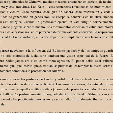
 aldeas y ciudades de Okinawa, muchos maestros enseñaban en secreto, de noche,
tima y casi iniciática. Los Kata —esas secuencias ritualizadas de movimiento
tecas vivientes. Cada postura, cada giro de cadera, cada respiración y cada
itidos de generación en generación. El cuerpo se convertía en un sutra silenci
ad casi litúrgica. Cuando un practicante ejecuta un kata antiguo correctamente
 parece plegarse sobre sí mismo. Los movimientos conectan al estudiante moder
res. Los ancestros invisibles parecen habitar nuevamente el cuerpo. La respiració
u se afila. En ese instante, el Karate deja de ser simplemente una técnica de co
.
parece nuevamente la influencia del Budismo japonés y de los antiguos guard
 no sólo métodos de lucha, sino también una visión espiritual de la fuerza. En
ero poder jamás era visto como mera agresión. El poder debía estar subordi
ente igual que los Niō que custodian las puertas de los templos budistas: seres a
tamente sometida a la protección del Dharma.
 uno observa las posturas profundas y sólidas del Karate tradicional, especi
te a las estatuas de los Kongo Rikishi. Los músculos tensos, el centro de grave
directamente aquella estética budista japonesa del protector sagrado. No es cas
a civilización profundamente impregnada de Budismo Tendai, Shingon, Zen y las 
o cuando los practicantes modernos ya no estudian formalmente Budismo, con
uales.
 mismo refleja esta herencia. El silencio antes del entrenamiento recuerda el rec