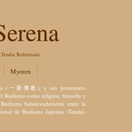
Serena
e Tendai Reformado.
Myoren
dismo (一乘佛教), y sus posteriores
l Budismo como religión, filosofía y
el Budismo balanceadamente entre la
icional de Budismo Japonés (Tendai-