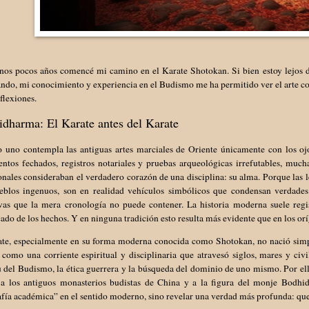
nos pocos años comencé mi camino en el Karate Shotokan. Si bien estoy lejos de
ndo, mi conocimiento y experiencia en el Budismo me ha permitido ver el arte co
eflexiones.
dharma: El Karate antes del Karate
 uno contempla las antiguas artes marciales de Oriente únicamente con los ojo
tos fechados, registros notariales y pruebas arqueológicas irrefutables, mucha
onales consideraban el verdadero corazón de una disciplina: su alma. Porque las l
eblos ingenuos, son en realidad vehículos simbólicos que condensan verdades e
ivas que la mera cronología no puede contener. La historia moderna suele regis
cado de los hechos. Y en ninguna tradición esto resulta más evidente que en los or
ate, especialmente en su forma moderna conocida como Shotokan, no nació sim
como una corriente espiritual y disciplinaria que atravesó siglos, mares y civi
u del Budismo, la ética guerrera y la búsqueda del dominio de uno mismo. Por el
 a los antiguos monasterios budistas de China y a la figura del monje Bodhi
fía académica” en el sentido moderno, sino revelar una verdad más profunda: que