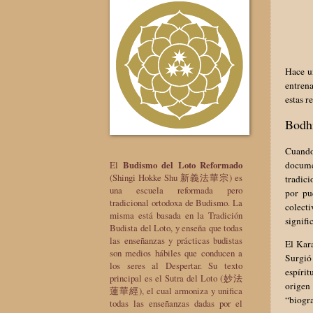
Hace u
entrena
estas r
Bodhi
Cuando
documen
El
Budismo del Loto Reformado
(Shingi Hokke Shu 新義法華宗) es
tradici
una escuela reformada pero
por pu
tradicional ortodoxa de Budismo. La
colect
misma está basada en la Tradición
signifi
Budista del Loto, y enseña que todas
las enseñanzas y prácticas budistas
El Kar
son medios hábiles que conducen a
Surgió 
los seres al Despertar. Su texto
espírit
principal es el Sutra del Loto (妙法
origen
蓮華經), el cual armoniza y unifica
“biogra
todas las enseñanzas dadas por el