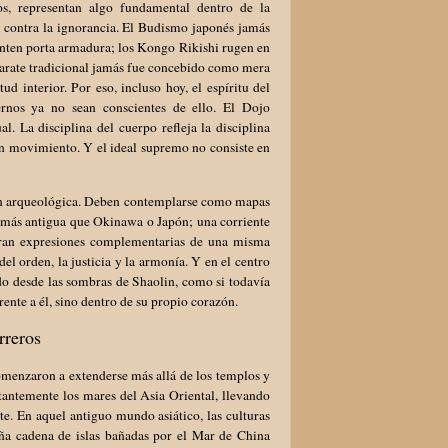
os, representan algo fundamental dentro de la
e contra la ignorancia. El Budismo japonés jamás
onten porta armadura; los Kongo Rikishi rugen en
 Karate tradicional jamás fue concebido como mera
d interior. Por eso, incluso hoy, el espíritu del
rnos ya no sean conscientes de ello. El Dojo
l. La disciplina del cuerpo refleja la disciplina
en movimiento. Y el ideal supremo no consiste en
ción arqueológica. Deben contemplarse como mapas
ho más antigua que Okinawa o Japón; una corriente
 eran expresiones complementarias de una misma
l orden, la justicia y la armonía. Y en el centro
do desde las sombras de Shaolin, como si todavía
nte a él, sino dentro de su propio corazón.
rreros
comenzaron a extenderse más allá de los templos y
tantemente los mares del Asia Oriental, llevando
te. En aquel antiguo mundo asiático, las culturas
eña cadena de islas bañadas por el Mar de China