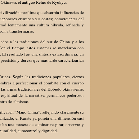
r: Okinawa, el antiguo Reino de Ryukyu.
civilización marítima que absorbía influencias de
japoneses cruzaban sus costas; comerciantes del
ormó lentamente una cultura híbrida, refinada y
ron a transformarse.
ados a las tradiciones del sur de China y a los
Con el tiempo, estos sistemas se mezclaron con
El resultado fue una síntesis extraordinaria: un
 precisión y dureza que más tarde caracterizarían
icas. Según las tradiciones populares, ciertos
ombres a perfeccionar el combate con el cuerpo
 las armas tradicionales del Kobudo okinawense.
 espiritual de la narrativa permanece poderoso:
ntro de sí mismo.
nificaban “Mano China”, reflejando claramente su
ganizado, el Karate ya poseía una dimensión casi
ían una manera de caminar, respirar, observar y
, humildad, autocontrol y dignidad.