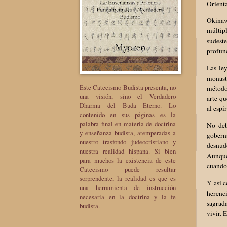
Orienta
Okinawa
múltip
sudest
profund
Las le
monast
Este Catecismo Budista presenta, no
método
una visión, sino el Verdadero
arte qu
Dharma del Buda Eterno. Lo
al espí
contenido en sus páginas es la
palabra final en materia de doctrina
No deb
y enseñanza budista, atemperadas a
gobern
nuestro trasfondo judeocristiano y
desnud
nuestra realidad hispana. Si bien
Aunque
para muchos la existencia de este
cuando 
Catecismo puede resultar
sorprendente, la realidad es que es
Y así c
una herramienta de instrucción
herenc
necesaria en la doctrina y la fe
sagrad
budista.
vivir. 