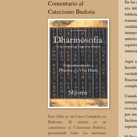
Comentario al
En las
era ín
Catecismo Budista
biblio
transm
cualid
tiempo
anterio
espírit
interior
Aquí a
heredó
verdad
Exactam
comple
Cuando
semejan
evocan 
por un
Este libro es un Curso Completo en
Inclus
Budismo. El mismo es un
espirit
comentario al Catecismo Budista,
presentando todas las doctrinas
El Dojo