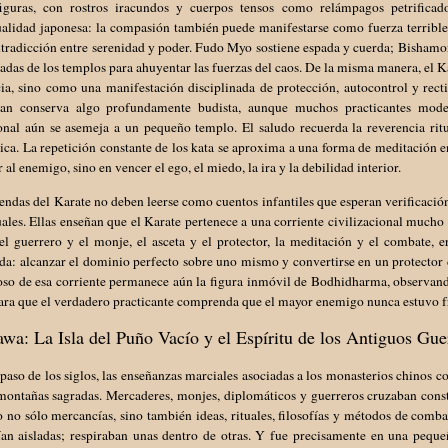
figuras, con rostros iracundos y cuerpos tensos como relámpagos petrificad
tualidad japonesa: la compasión también puede manifestarse como fuerza terribl
ntradicción entre serenidad y poder. Fudo Myo sostiene espada y cuerda; Bisham
radas de los templos para ahuyentar las fuerzas del caos. De la misma manera, el
ia, sino como una manifestación disciplinada de protección, autocontrol y rectitu
an conserva algo profundamente budista, aunque muchos practicantes mode
onal aún se asemeja a un pequeño templo. El saludo recuerda la reverencia ritua
ca. La repetición constante de los kata se aproxima a una forma de meditación 
r al enemigo, sino en vencer el ego, el miedo, la ira y la debilidad interior.
yendas del Karate no deben leerse como cuentos infantiles que esperan verifica
uales. Ellas enseñan que el Karate pertenece a una corriente civilizacional muc
el guerrero y el monje, el asceta y el protector, la meditación y el combate,
a: alcanzar el dominio perfecto sobre uno mismo y convertirse en un protector de
ioso de esa corriente permanece aún la figura inmóvil de Bodhidharma, observan
ra que el verdadero practicante comprenda que el mayor enemigo nunca estuvo fre
wa: La Isla del Puño Vacío y el Espíritu de los Antiguos Gue
paso de los siglos, las enseñanzas marciales asociadas a los monasterios chinos 
 montañas sagradas. Mercaderes, monjes, diplomáticos y guerreros cruzaban cons
 no sólo mercancías, sino también ideas, rituales, filosofías y métodos de comba
ían aisladas; respiraban unas dentro de otras. Y fue precisamente en una pequ