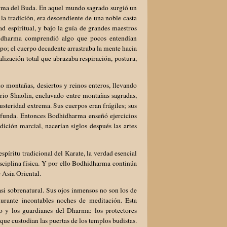
harma del Buda. En aquel mundo sagrado surgió un
 tradición, era descendiente de una noble casta
ad espiritual, y bajo la guía de grandes maestros
idharma comprendió algo que pocos entendían
rpo; el cuerpo decadente arrastraba la mente hacia
alización total que abrazaba respiración, postura,
o montañas, desiertos y reinos enteros, llevando
rio Shaolin, enclavado entre montañas sagradas,
usteridad extrema. Sus cuerpos eran frágiles; sus
profunda. Entonces Bodhidharma enseñó ejercicios
dición marcial, nacerían siglos después las artes
spíritu tradicional del Karate, la verdad esencial
isciplina física. Y por ello Bodhidharma continúa
 Asia Oriental.
si sobrenatural. Sus ojos inmensos no son los de
durante incontables noches de meditación. Esta
o y los guardianes del Dharma: los protectores
ue custodian las puertas de los templos budistas.