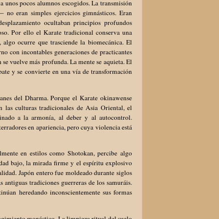
 a unos pocos alumnos escogidos. La transmisión
— no eran simples ejercicios gimnásticos. Eran
 desplazamiento ocultaban principios profundos
oso. Por ello el Karate tradicional conserva una
, algo ocurre que trasciende la biomecánica. El
no con incontables generaciones de practicantes
n se vuelve más profunda. La mente se aquieta. El
mbate y se convierte en una vía de transformación
ianes del Dharma. Porque el Karate okinawense
 las culturas tradicionales de Asia Oriental, el
nado a la armonía, al deber y al autocontrol.
terradores en apariencia, pero cuya violencia está
almente en estilos como Shotokan, percibe algo
dad bajo, la mirada firme y el espíritu explosivo
ualidad. Japón entero fue moldeado durante siglos
antiguas tradiciones guerreras de los samuráis.
tinúan heredando inconscientemente sus formas
ogimiento monástico. La limpieza ritual del suelo