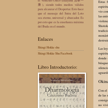
el Vehículo Único (Ekayana 法華一
Estas 
乘), siendo todos medios válidos
espiri
para alcanzar el Despertar. Esto hace
vio co
que el mensaje del Sutra del Loto
las ent
sea eterno, universal y abarcador. Es
violenc
por esto que es la enseñanza máxima
Shotok
del Buda en el mundo.
tradici
monásti
Enlaces
destrui
Shingi Hokke shu
Las le
espirit
Shingi Hokke Shu Facebook
donde 
búsqued
Libro Introductorio:
silenc
aguarda
Okina
Con el 
de las
consigo
no viv