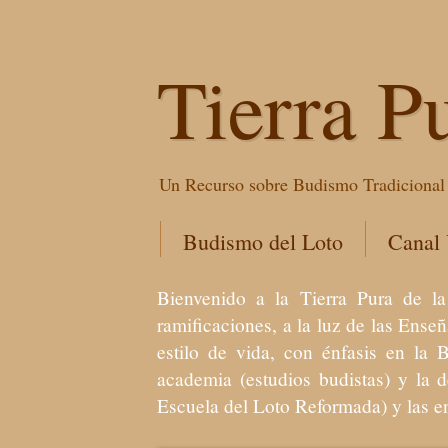
Tierra P
Un Recurso sobre Budismo Tradicional 
Budismo del Loto
Canal
Bienvenido a la Tierra Pura de
ramificaciones, a la luz de las Ens
estilo de vida, con énfasis en la 
academia (estudios budistas) y la 
Escuela del Loto Reformada) y las 