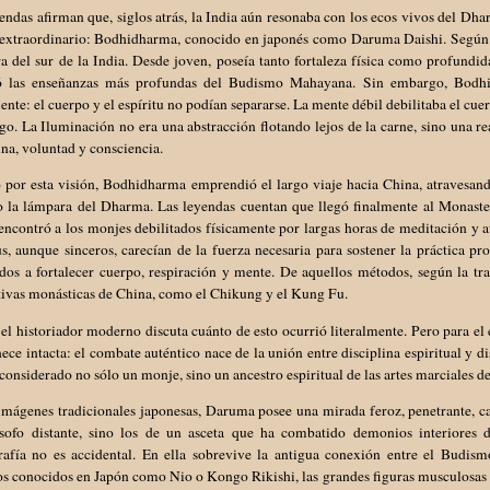
endas afirman que, siglos atrás, la India aún resonaba con los ecos vivos del D
extraordinario: Bodhidharma, conocido en japonés como Daruma Daishi. Según la
a del sur de la India. Desde joven, poseía tanto fortaleza física como profundid
ó las enseñanzas más profundas del Budismo Mahayana. Sin embargo, Bodh
nte: el cuerpo y el espíritu no podían separarse. La mente débil debilitaba el cue
rgo. La Iluminación no era una abstracción flotando lejos de la carne, sino una re
ina, voluntad y consciencia.
 por esta visión, Bodhidharma emprendió el largo viaje hacia China, atravesand
o la lámpara del Dharma. Las leyendas cuentan que llegó finalmente al Monaste
ncontró a los monjes debilitados físicamente por largas horas de meditación y a
us, aunque sinceros, carecían de la fuerza necesaria para sostener la práctica 
dos a fortalecer cuerpo, respiración y mente. De aquellos métodos, según la tra
ivas monásticas de China, como el Chikung y el Kung Fu.
el historiador moderno discuta cuánto de esto ocurrió literalmente. Pero para el e
ce intacta: el combate auténtico nace de la unión entre disciplina espiritual y d
considerado no sólo un monje, sino un ancestro espiritual de las artes marciales de
imágenes tradicionales japonesas, Daruma posee una mirada feroz, penetrante, ca
ósofo distante, sino los de un asceta que ha combatido demonios interiores 
rafía no es accidental. En ella sobrevive la antigua conexión entre el Budism
s conocidos en Japón como Nio o Kongo Rikishi, las grandes figuras musculosas q