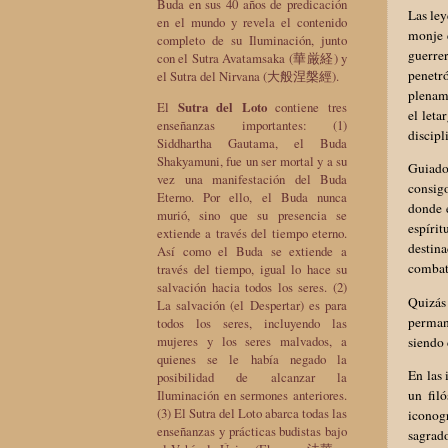
Buda en sus 40 años de predicación
Las ley
en el mundo y revela el contenido
monje 
completo de su Iluminación, junto
guerrer
con el Sutra Avatamsaka (華厳経) y
penetr
el Sutra del Nirvana (大般涅槃經).
plename
El
Sutra del Loto
contiene tres
el leta
enseñanzas importantes: (1)
discipl
Siddhartha Gautama, el Buda
Shakyamuni, fue un ser mortal y a su
Guiado
vez una manifestación del Buda
consig
Eterno. Por ello, el Buda nunca
donde e
murió, sino que su presencia se
espírit
extiende a través del tiempo eterno.
destina
Así como el Buda se extiende a
combat
través del tiempo, igual lo hace su
salvación hacia todos los seres. (2)
Quizás 
La salvación (el Despertar) es para
permane
todos los seres, incluyendo las
mujeres y los seres malvados, a
siendo 
quienes se le había negado la
En las 
posibilidad de alcanzar la
Iluminación en sermones anteriores.
un fil
(3) El Sutra del Loto abarca todas las
iconog
enseñanzas y prácticas budistas bajo
sagrado