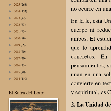
2025
(268)
►
no ocurre en una
2024
(124)
►
2023
(72)
►
En la fe, esta U
2022
(63)
►
cuerpo ni reduc
2021
(93)
►
ambos. El estud
2020
(99)
►
2019
(65)
►
que lo aprendi
2018
(70)
►
concretos. En
2017
(40)
►
pensamientos, si
2016
(23)
►
2015
(70)
►
unan en una sol
2014
(110)
►
convierte en tes
y espiritual, es
El Sutra del Loto:
2. La Unidad de