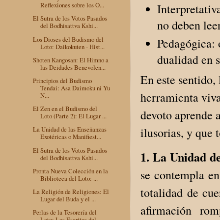
Reflexiones sobre los O...
Interpretativ
El Sutra de los Votos Pasados
no deben lee
del Bodhisattva Kshi...
Los Dioses del Budismo del
Pedagógica: 
Loto: Daikokuten - Hist...
dualidad en s
Shoten Kangosan: El Himno a
las Deidades Benevolen...
En este sentido,
Principios del Budismo
Tendai: Asa Daimoku ni Yu
herramienta viva 
N...
El Zen en el Budismo del
devoto aprende a
Loto (Parte 2): El Lugar ...
ilusorias, y que
La Unidad de las Enseñanzas
Exotéricas o Manifiest...
El Sutra de los Votos Pasados
1. La Unidad d
del Bodhisattva Kshi...
Pronta Nueva Colección en la
se contempla en 
Biblioteca del Loto: ...
totalidad de cu
La Religión de Religiones: El
Lugar del Buda y el ...
afirmación rom
Perlas de la Tesorería del
Loto: Los Escritos del ...