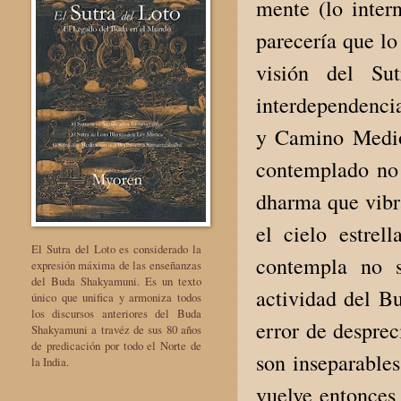
mente (lo inter
parecería que lo
visión del Su
interdependenci
y Camino Medio)
contemplado no 
dharma que vibra
el cielo estre
El Sutra del Loto es considerado la
contempla no s
expresión máxima de las enseñanzas
del Buda Shakyamuni. Es un texto
actividad del Bu
único que unifica y armoniza todos
los discursos anteriores del Buda
error de desprec
Shakyamuni a travéz de sus 80 años
de predicación por todo el Norte de
son inseparable
la India.
vuelve entonces 