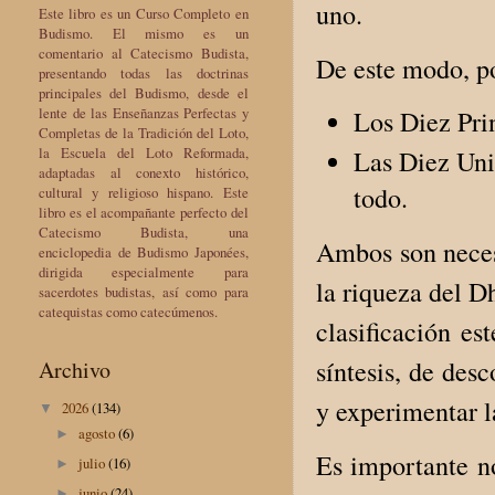
uno.
Este libro es un Curso Completo en
Budismo. El mismo es un
comentario al Catecismo Budista,
De este modo, p
presentando todas las doctrinas
principales del Budismo, desde el
lente de las Enseñanzas Perfectas y
Los Diez Prin
Completas de la Tradición del Loto,
la Escuela del Loto Reformada,
Las Diez Unid
adaptadas al conexto histórico,
todo.
cultural y religioso hispano. Este
libro es el acompañante perfecto del
Catecismo Budista, una
Ambos son necesa
enciclopedia de Budismo Japonées,
dirigida especialmente para
la riqueza del D
sacerdotes budistas, así como para
catequistas como catecúmenos.
clasificación es
síntesis, de des
Archivo
y experimentar l
2026
(134)
▼
agosto
(6)
►
Es importante no
julio
(16)
►
junio
(24)
►