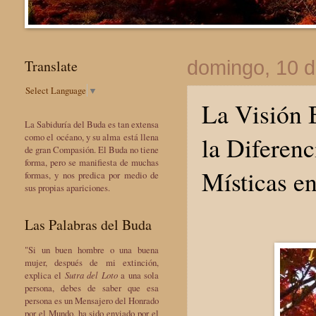
Translate
domingo, 10 
Select Language
▼
La Visión 
La Sabiduría del Buda es tan extensa
la Diferenc
como el océano, y su alma está llena
de gran Compasión. El Buda no tiene
forma, pero se manifiesta de muchas
Místicas e
formas, y nos predica por medio de
sus propias apariciones.
Las Palabras del Buda
"Si un buen hombre o una buena
mujer, después de mi extinción,
explica el
Sutra del Loto
a una sola
persona, debes de saber que esa
persona es un Mensajero del Honrado
por el Mundo, ha sido enviado por el