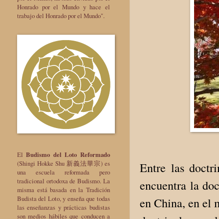
Honrado por el Mundo y hace el
trabajo del Honrado por el Mundo".
El
Budismo del Loto Reformado
(Shingi Hokke Shu 新義法華宗) es
Entre las doctr
una escuela reformada pero
tradicional ortodoxa de Budismo. La
encuentra la doc
misma está basada en la Tradición
Budista del Loto, y enseña que todas
en China, en el 
las enseñanzas y prácticas budistas
son medios hábiles que conducen a