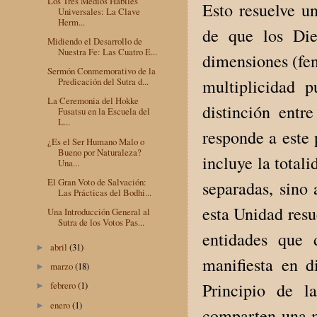
Los Tres Medios Hábiles
Esto resuelve un
Universales: La Clave
Herm...
de que los Die
Midiendo el Desarrollo de
Nuestra Fe: Las Cuatro E...
dimensiones (fen
Sermón Conmemorativo de la
multiplicidad p
Predicación del Sutra d...
La Ceremonia del Hokke
distinción ent
Fusatsu en la Escuela del
L...
responde a este
¿Es el Ser Humano Malo o
Bueno por Naturaleza?
incluye la total
Una...
El Gran Voto de Salvación:
separadas, sino
Las Prácticas del Bodhi...
esta Unidad resu
Una Introducción General al
Sutra de los Votos Pas...
entidades que 
abril
(31)
►
manifiesta en d
marzo
(18)
►
Principio de l
febrero
(1)
►
enero
(1)
►
comparten una mi