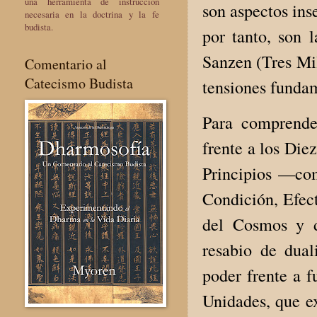
una herramienta de instrucción
son aspectos ins
necesaria en la doctrina y la fe
budista.
por tanto, son 
Sanzen (Tres Mil
Comentario al
Catecismo Budista
tensiones fundam
Para comprender
frente a los Die
Principios —com
Condición, Efec
del Cosmos y d
resabio de dual
poder frente a f
Unidades, que ex