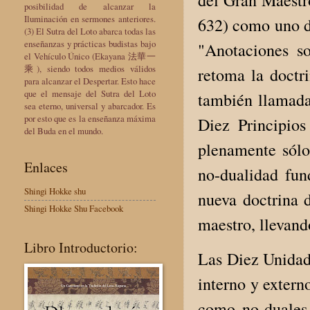
del Gran Maestr
posibilidad de alcanzar la
Iluminación en sermones anteriores.
632) como uno de
(3) El Sutra del Loto abarca todas las
enseñanzas y prácticas budistas bajo
"Anotaciones so
el Vehículo Único (Ekayana 法華一
乘), siendo todos medios válidos
retoma la doctr
para alcanzar el Despertar. Esto hace
que el mensaje del Sutra del Loto
también llamada
sea eterno, universal y abarcador. Es
por esto que es la enseñanza máxima
Diez Principios
del Buda en el mundo.
plenamente sólo 
Enlaces
no-dualidad fu
Shingi Hokke shu
nueva doctrina d
Shingi Hokke Shu Facebook
maestro, llevand
Libro Introductorio:
Las Diez Unidad
interno y extern
como no-duales