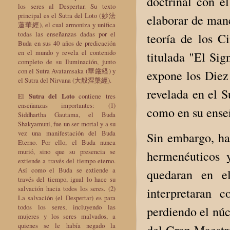
doctrinal con e
los seres al Despertar. Su texto
principal es el Sutra del Loto (妙法
elaborar de mane
蓮華經), el cual armoniza y unifica
todas las enseñanzas dadas por el
teoría de los 
Buda en sus 40 años de predicación
en el mundo y revela el contenido
titulada "El Sig
completo de su Iluminación, junto
con el Sutra Avatamsaka (華厳経) y
expone los Diez 
el Sutra del Nirvana (大般涅槃經).
revelada en el S
El
Sutra del Loto
contiene tres
enseñanzas importantes: (1)
como en su enseñ
Siddhartha Gautama, el Buda
Shakyamuni, fue un ser mortal y a su
vez una manifestación del Buda
Sin embargo, hac
Eterno. Por ello, el Buda nunca
murió, sino que su presencia se
hermenéuticos 
extiende a través del tiempo eterno.
Así como el Buda se extiende a
quedaran en el
través del tiempo, igual lo hace su
salvación hacia todos los seres. (2)
interpretaran 
La salvación (el Despertar) es para
todos los seres, incluyendo las
perdiendo el núc
mujeres y los seres malvados, a
quienes se le había negado la