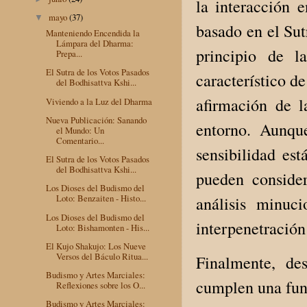
la interacción 
mayo
(37)
▼
basado en el Sut
Manteniendo Encendida la
Lámpara del Dharma:
principio de l
Prepa...
El Sutra de los Votos Pasados
característico d
del Bodhisattva Kshi...
afirmación de l
Viviendo a la Luz del Dharma
Nueva Publicación: Sanando
entorno. Aunqu
el Mundo: Un
Comentario...
sensibilidad es
El Sutra de los Votos Pasados
del Bodhisattva Kshi...
pueden conside
Los Dioses del Budismo del
Loto: Benzaiten - Histo...
análisis minuc
Los Dioses del Budismo del
interpenetración
Loto: Bishamonten - His...
El Kujo Shakujo: Los Nueve
Versos del Báculo Ritua...
Finalmente, de
Budismo y Artes Marciales:
cumplen una fun
Reflexiones sobre los O...
Budismo y Artes Marciales: