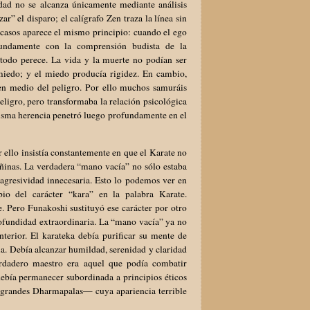
dad no se alcanza únicamente mediante análisis
r” el disparo; el calígrafo Zen traza la línea sin
s casos aparece el mismo principio: cuando el ego
ofundamente con la comprensión budista de la
todo perece. La vida y la muerte no podían ser
miedo; y el miedo producía rigidez. En cambio,
en medio del peligro. Por ello muchos samuráis
eligro, pero transformaba la relación psicológica
 misma herencia penetró luego profundamente en el
ello insistía constantemente en que el Karate no
dañinas. La verdadera “mano vacía” no sólo estaba
agresividad innecesaria. Esto lo podemos ver en
bio del carácter “kara” en la palabra Karate.
e. Pero Funakoshi sustituyó ese carácter por otro
rofundidad extraordinaria. La “mano vacía” ya no
nterior. El karateka debía purificar su mente de
ia. Debía alcanzar humildad, serenidad y claridad
verdadero maestro era aquel que podía combatir
debía permanecer subordinada a principios éticos
 grandes Dharmapalas— cuya apariencia terrible