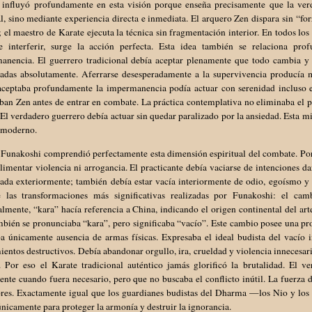
 influyó profundamente en esta visión porque enseña precisamente que la ver
l, sino mediante experiencia directa e inmediata. El arquero Zen dispara sin “forza
; el maestro de Karate ejecuta la técnica sin fragmentación interior. En todos lo
e interferir, surge la acción perfecta. Esta idea también se relaciona pr
anencia. El guerrero tradicional debía aceptar plenamente que todo cambia y 
ladas absolutamente. Aferrarse desesperadamente a la supervivencia producía 
aceptaba profundamente la impermanencia podía actuar con serenidad incluso 
ban Zen antes de entrar en combate. La práctica contemplativa no eliminaba el p
 El verdadero guerrero debía actuar sin quedar paralizado por la ansiedad. Esta
 moderno.
Funakoshi comprendió perfectamente esta dimensión espiritual del combate. Por 
limentar violencia ni arrogancia. El practicante debía vaciarse de intenciones 
ada exteriormente; también debía estar vacía interiormente de odio, egoísmo y 
 las transformaciones más significativas realizadas por Funakoshi: el cam
lmente, “kara” hacía referencia a China, indicando el origen continental del art
mbién se pronunciaba “kara”, pero significaba “vacío”. Este cambio posee una p
a únicamente ausencia de armas físicas. Expresaba el ideal budista del vacío i
entos destructivos. Debía abandonar orgullo, ira, crueldad y violencia innecesar
. Por eso el Karate tradicional auténtico jamás glorificó la brutalidad. El 
nte cuando fuera necesario, pero que no buscaba el conflicto inútil. La fuerza 
ores. Exactamente igual que los guardianes budistas del Dharma —los Nio y los
únicamente para proteger la armonía y destruir la ignorancia.