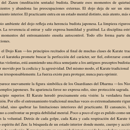
o del Zazen (meditación sentada) budista. Durante esos momentos de quietud,
ientos y abandona las preocupaciones externas. El dojo deja de ser un sim
iento interior. El practicante entra en un estado mental distinto, más atento, más
io ambiente del dojo refleja esta herencia budista japonesa. La limpieza rigurosa
. La reverencia al entrar y salir expresa humildad y gratitud. La disciplina estr
s momentos del entrenamiento enseña autocontrol. Todo ello forma parte de
ciones.
o el Dojo Kun —los principios recitados al final de muchas clases de Karate tr
el karateka promete buscar la perfección del carácter, ser fiel, esforzarse con
as violentas, está asumiendo una ética semejante a los antiguos preceptos budista
r movido por la codicia y la agresividad. Del mismo modo, el Karate tradicional 
rse irresponsablemente. La fuerza existe para proteger, nunca para oprimir.
parece nuevamente la figura simbólica de los Guardianes del Dharma —los Nio
templos japoneses. Su apariencia feroz no expresa odio, sino protección sagrada. 
ncipio superior. El Karate heredó precisamente esta visión: la verdadera fue
ión. Por ello el entrenamiento tradicional muchas veces es extremadamente rigu
idad, sino quebrar las limitaciones interiores del practicante. El cansancio, 
uo a confrontar su propia debilidad mental. Poco a poco el ego es pulido como una
n la voluntad. Detrás de cada golpe, cada Kata y cada respiración del Karate t
 espíritu del Zen: la búsqueda de un estado interior donde mente, cuerpo y acci