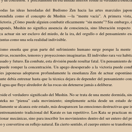
 y de confusión. Y precisamente en esa unidad interior reside la verdadera esenc
todas las ideas heredadas del Budismo Zen hacia las artes marciales japon
rendida como el concepto de Mushin —la “mente vacía”. A primera vista, 
ictoria. ¿Cómo puede alguien combatir eficazmente “sin mente”? Sin embargo, de
aponés, Mushin no significa ausencia de consciencia, sino liberación respecto
ca actuar sin ser esclavo del miedo, de la ira, del orgullo o del pensamiento e
juntas como una sola realidad indivisible.
ismo enseña que gran parte del sufrimiento humano surge porque la mente 
tivas, recuerdos, temores y proyecciones imaginarias. El individuo rara vez hab
asado y futuro. En combate, esta división puede resultar fatal. Un pensamiento de
puede romper la concentración. Un apego desesperado a la victoria puede conduc
les japonesas adoptaron profundamente la enseñanza Zen de actuar espontáneam
ante debía entrenar hasta que la técnica dejara de depender del pensamiento con
 agua que fluye alrededor de las rocas sin detenerse jamás a deliberar.
side el verdadero significado del Mushin. No se trata de una mente dormida, si
ateka no “piensa” cada movimiento; simplemente actúa desde un estado de
amente se alcanza este estado, más desaparecen las emociones destructivas que int
entrenamiento tradicional del Karate es tan repetitivo. Los Kata se practican m
ionar mecánicas, sino para inscribir los movimientos dentro del ser entero del pr
to y convertirse en reflejo natural. En cierto sentido, el cuerpo entero se transform