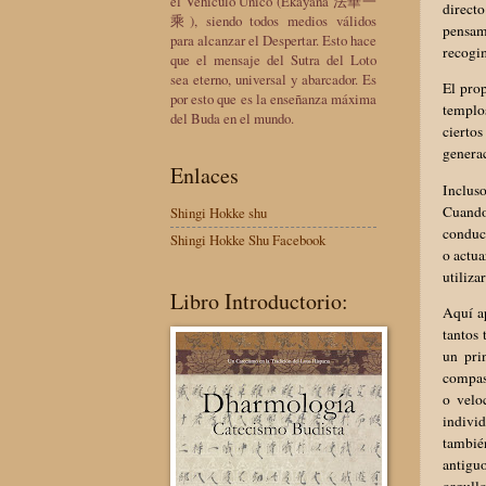
el Vehículo Único (Ekayana 法華一
direct
乘), siendo todos medios válidos
pensam
para alcanzar el Despertar. Esto hace
recogim
que el mensaje del Sutra del Loto
sea eterno, universal y abarcador. Es
El prop
por esto que es la enseñanza máxima
templos
del Buda en el mundo.
cierto
genera
Enlaces
Inclus
Cuando 
Shingi Hokke shu
conduct
Shingi Hokke Shu Facebook
o actua
utiliza
Libro Introductorio:
Aquí a
tantos 
un pri
compas
o veloc
individ
tambié
antiguo