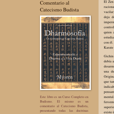
Comentario al
El Zen
raciona
Catecismo Budista
vacilar
deja d
imperm
contro
quien 
estudia
con él.
Karate
Gichin 
debía a
desarm
una de
Origina
que ta
indicab
pensami
Este libro es un Curso Completo en
mental
Budismo. El mismo es un
ferozme
comentario al Catecismo Budista,
superi
presentando todas las doctrinas
existe 