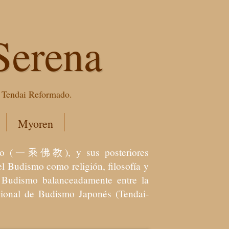
Serena
e Tendai Reformado.
Myoren
dismo (一乘佛教), y sus posteriores
l Budismo como religión, filosofía y
el Budismo balanceadamente entre la
icional de Budismo Japonés (Tendai-