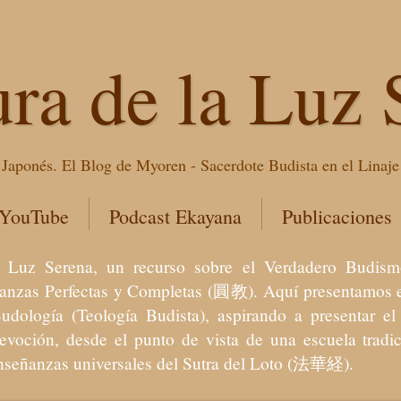
ura de la Luz 
Japonés. El Blog de Myoren - Sacerdote Budista en el Linaj
 YouTube
Podcast Ekayana
Publicaciones
 la Luz Serena, un recurso sobre el Verdadero Bu
eñanzas Perfectas y Completas (圓教). Aquí presentamos e
Budología (Teología Budista), aspirando a presentar 
devoción, desde el punto de vista de una escuela trad
enseñanzas universales del Sutra del Loto (法華経).