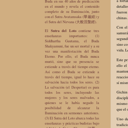
a forta
Buda en sus 40 años de predicación
detalle
en el mundo y revela el contenido
completo de su Iluminación, junto
fueron
con el Sutra Avatamsaka (華厳経) y
chinas.
el Sutra del Nirvana (大般涅槃經).
Con el 
El
Sutra del Loto
contiene tres
samurái
enseñanzas importantes: (1)
segundo
Siddhartha Gautama, el Buda
sino co
Shakyamuni, fue un ser mortal y a su
vida. L
vez una manifestación del Buda
Eterno. Por ello, el Buda nunca
Este p
murió, sino que su presencia se
ello e
extiende a través del tiempo eterno.
manten
Así como el Buda se extiende a
reaccio
través del tiempo, igual lo hace su
salvación hacia todos los seres. (2)
sí mis
La salvación (el Despertar) es para
Gichin
todos los seres, incluyendo las
mujeres y los seres malvados, a
discip
quienes se le había negado la
mismo 
posibilidad de alcanzar la
que el 
Iluminación en sermones anteriores.
(3) El Sutra del Loto abarca todas las
Uno de 
enseñanzas y prácticas budistas bajo
tradic