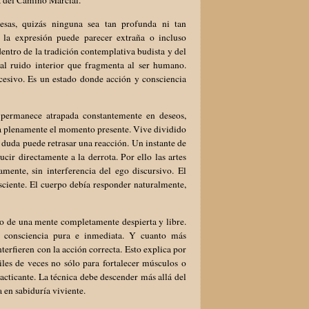
ia del Camino Marcial.
esas, quizás ninguna sea tan profunda ni tan
la expresión puede parecer extraña o incluso
ntro de la tradición contemplativa budista y del
 al ruido interior que fragmenta al ser humano.
xcesivo. Es un estado donde acción y consciencia
permanece atrapada constantemente en deseos,
ita plenamente el momento presente. Vive dividido
 duda puede retrasar una reacción. Un instante de
ir directamente a la derrota. Por ello las artes
ente, sin interferencia del ego discursivo. El
sciente. El cuerpo debía responder naturalmente,
no de una mente completamente despierta y libre.
 consciencia pura e inmediata. Y cuanto más
erfieren con la acción correcta. Esto explica por
iles de veces no sólo para fortalecer músculos o
acticante. La técnica debe descender más allá del
a en sabiduría viviente.