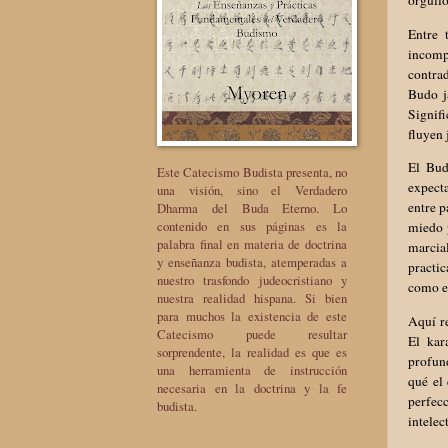
orgullo
Entre 
incomp
contrad
Budo j
Signifi
fluyen 
El Bud
Este Catecismo Budista presenta, no
expecta
una visión, sino el Verdadero
entre p
Dharma del Buda Eterno. Lo
contenido en sus páginas es la
miedo 
palabra final en materia de doctrina
marcia
y enseñanza budista, atemperadas a
practic
nuestro trasfondo judeocristiano y
como el
nuestra realidad hispana. Si bien
para muchos la existencia de este
Aquí re
Catecismo puede resultar
El kar
sorprendente, la realidad es que es
profund
una herramienta de instrucción
qué el 
necesaria en la doctrina y la fe
perfecc
budista.
intelec