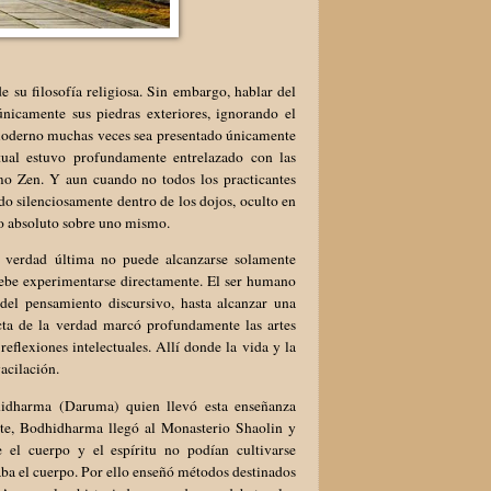
e su filosofía religiosa. Sin embargo, hablar del
nicamente sus piedras exteriores, ignorando el
e moderno muchas veces sea presentado únicamente
itual estuvo profundamente entrelazado con las
mo Zen. Y aun cuando no todos los practicantes
do silenciosamente dentro de los dojos, oculto en
nio absoluto sobre uno mismo.
verdad última no puede alcanzarse solamente
debe experimentarse directamente. El ser humano
 del pensamiento discursivo, hasta alcanzar una
cta de la verdad marcó profundamente las artes
eflexiones intelectuales. Allí donde la vida y la
acilación.
hidharma (Daruma) quien llevó esta enseñanza
nte, Bodhidharma llegó al Monasterio Shaolin y
 el cuerpo y el espíritu no podían cultivarse
aba el cuerpo. Por ello enseñó métodos destinados