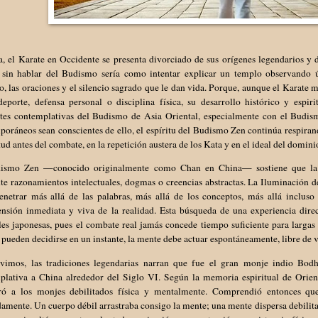
, el Karate en Occidente se presenta divorciado de sus orígenes legendarios y d
 sin hablar del Budismo sería como intentar explicar un templo observando ú
o, las oraciones y el silencio sagrado que le dan vida. Porque, aunque el Karat
eporte, defensa personal o disciplina física, su desarrollo histórico y espir
ntes contemplativas del Budismo de Asia Oriental, especialmente con el Budis
oráneos sean conscientes de ello, el espíritu del Budismo Zen continúa respiran
tud antes del combate, en la repetición austera de los Kata y en el ideal del domi
ismo Zen —conocido originalmente como Chan en China— sostiene que la 
te razonamientos intelectuales, dogmas o creencias abstractas. La Iluminación 
enetrar más allá de las palabras, más allá de los conceptos, más allá incluso
nsión inmediata y viva de la realidad. Esta búsqueda de una experiencia dire
es japonesas, pues el combate real jamás concede tiempo suficiente para largas r
pueden decidirse en un instante, la mente debe actuar espontáneamente, libre de v
imos, las tradiciones legendarias narran que fue el gran monje indio Bod
plativa a China alrededor del Siglo VI. Según la memoria espiritual de Orie
ró a los monjes debilitados física y mentalmente. Comprendió entonces que
amente. Un cuerpo débil arrastraba consigo la mente; una mente dispersa debilit