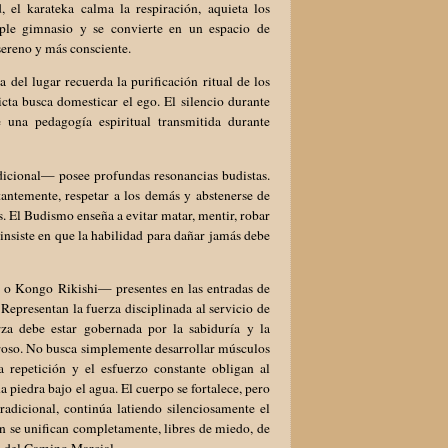
 el karateka calma la respiración, aquieta los
ple gimnasio y se convierte en un espacio de
 sereno y más consciente.
 del lugar recuerda la purificación ritual de los
icta busca domesticar el ego. El silencio durante
 una pedagogía espiritual transmitida durante
adicional— posee profundas resonancias budistas.
stantemente, respetar a los demás y abstenerse de
s. El Budismo enseña a evitar matar, mentir, robar
insiste en que la habilidad para dañar jamás debe
 o Kongo Rikishi— presentes en las entradas de
Representan la fuerza disciplinada al servicio de
rza debe estar gobernada por la sabiduría y la
roso. No busca simplemente desarrollar músculos
la repetición y el esfuerzo constante obligan al
 piedra bajo el agua. El cuerpo se fortalece, pero
radicional, continúa latiendo silenciosamente el
ón se unifican completamente, libres de miedo, de