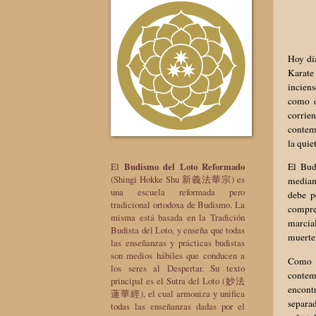
Hoy día
Karate
inciens
como d
corrie
contemp
la quie
El
Budismo del Loto Reformado
El Bud
(Shingi Hokke Shu 新義法華宗) es
median
una escuela reformada pero
debe p
tradicional ortodoxa de Budismo. La
compre
misma está basada en la Tradición
marcial
Budista del Loto, y enseña que todas
muerte 
las enseñanzas y prácticas budistas
son medios hábiles que conducen a
Como v
los seres al Despertar. Su texto
contem
principal es el Sutra del Loto (妙法
encont
蓮華經), el cual armoniza y unifica
separad
todas las enseñanzas dadas por el