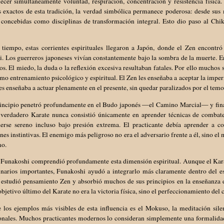
lecer simultáneamente voluntad, respiración, concentración y resistencia físic
s exactos de esta tradición, la verdad simbólica permanece poderosa: desde sus 
 concebidas como disciplinas de transformación integral. Esto dio paso al Chi
tiempo, estas corrientes espirituales llegaron a Japón, donde el Zen encontró 
. Los guerreros japoneses vivían constantemente bajo la sombra de la muerte. En
s. El miedo, la duda o la reflexión excesiva resultaban fatales. Por ello muchos
mo entrenamiento psicológico y espiritual. El Zen les enseñaba a aceptar la imper
es enseñaba a actuar plenamente en el presente, sin quedar paralizados por el temor
rincipio penetró profundamente en el Budo japonés —el Camino Marcial— y fin
l verdadero Karate nunca consistió únicamente en aprender técnicas de combate
erse sereno incluso bajo presión extrema. El practicante debía aprender a co
nes instintivas. El enemigo más peligroso no era el adversario frente a él, sino el m
mo.
 Funakoshi comprendió profundamente esta dimensión espiritual. Aunque el Kara
linarios importantes, Funakoshi ayudó a integrarlo más claramente dentro del 
estudió pensamiento Zen y absorbió muchos de sus principios en la enseñanza d
objetivo último del Karate no era la victoria física, sino el perfeccionamiento del
los ejemplos más visibles de esta influencia es el Mokuso, la meditación silenc
ionales. Muchos practicantes modernos lo consideran simplemente una formalidad