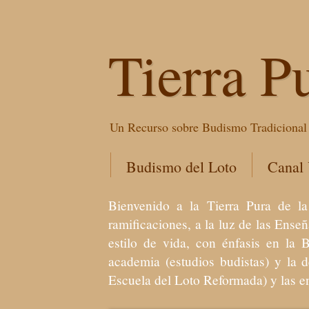
Tierra P
Un Recurso sobre Budismo Tradicional 
Budismo del Loto
Canal
Bienvenido a la Tierra Pura de
ramificaciones, a la luz de las Ens
estilo de vida, con énfasis en la 
academia (estudios budistas) y la 
Escuela del Loto Reformada) y las 