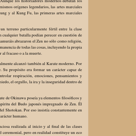
a. Aunque los historiadores modernos debatan los
mismos orígenes legendarios, las artes marciales
kung y al Kung Fu, las primeras artes marciales
un terreno particularmente fértil entre la clase
 cualquier batalla podían perecer en cuestión de
 samuráis abrazaron el Zen no sólo como religión,
manencia de todas las cosas, incluyendo la propia
 al fracaso o a la muerte.
almente alcanzó también al Karate moderno. Por
. Su propósito era formar un carácter capaz de
ntrolar respiración, emociones, pensamientos y
iedo, el orgullo, la ira y la inseguridad dentro de
te de Okinawa poseía ya elementos filosóficos y
espíritu del Budo japonés impregnado de Zen. Él
el Shotokan. Por eso insistía constantemente en
 carácter humano.
iosa realizada al inicio y al final de las clases
 ceremonial, pero en realidad constituye un eco