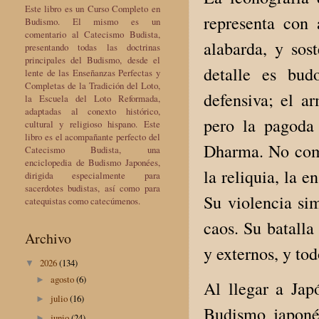
Este libro es un Curso Completo en
representa con 
Budismo. El mismo es un
comentario al Catecismo Budista,
alabarda, y so
presentando todas las doctrinas
principales del Budismo, desde el
detalle es bud
lente de las Enseñanzas Perfectas y
Completas de la Tradición del Loto,
defensiva; el a
la Escuela del Loto Reformada,
adaptadas al conexto histórico,
pero la pagoda 
cultural y religioso hispano. Este
libro es el acompañante perfecto del
Dharma. No comb
Catecismo Budista, una
enciclopedia de Budismo Japonées,
la reliquia, la 
dirigida especialmente para
sacerdotes budistas, así como para
Su violencia si
catequistas como catecúmenos.
caos. Su batalla
Archivo
y externos, y tod
2026
(134)
▼
agosto
(6)
►
Al llegar a Japó
julio
(16)
►
Budismo japonés
junio
(24)
►