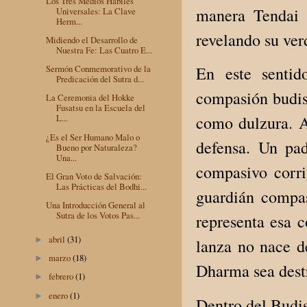
Los Tres Medios Hábiles
manera Tendai d
Universales: La Clave
Herm...
revelando su ver
Midiendo el Desarrollo de
Nuestra Fe: Las Cuatro E...
En este sentid
Sermón Conmemorativo de la
Predicación del Sutra d...
compasión budis
La Ceremonia del Hokke
Fusatsu en la Escuela del
como dulzura. A 
L...
¿Es el Ser Humano Malo o
defensa. Un pad
Bueno por Naturaleza?
Una...
compasivo corri
El Gran Voto de Salvación:
Las Prácticas del Bodhi...
guardián compa
Una Introducción General al
Sutra de los Votos Pas...
representa esa 
abril
(31)
►
lanza no nace de
marzo
(18)
►
Dharma sea dest
febrero
(1)
►
enero
(1)
►
Dentro del Budis