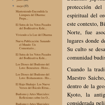
protección del
mayo
(37)
▼
Manteniendo Encendida la
espiritual del o
Lámpara del Dharma:
Prepa...
este contexto, 
El Sutra de los Votos Pasados
del Bodhisattva Kshi...
Norte, fue asoc
Viviendo a la Luz del Dharma
lugares donde de
Nueva Publicación: Sanando
el Mundo: Un
Su culto se des
Comentario...
El Sutra de los Votos Pasados
comunidad budis
del Bodhisattva Kshi...
Los Dioses del Budismo del
Cuando la trad
Loto: Benzaiten - Histo...
Los Dioses del Budismo del
Maestro Saicho
Loto: Bishamonten - His...
El Kujo Shakujo: Los Nueve
dentro de la geo
Versos del Báculo Ritua...
Kyoto, la anti
Budismo y Artes Marciales:
Reflexiones sobre los O...
considerada pel
Budismo y Artes Marciales: