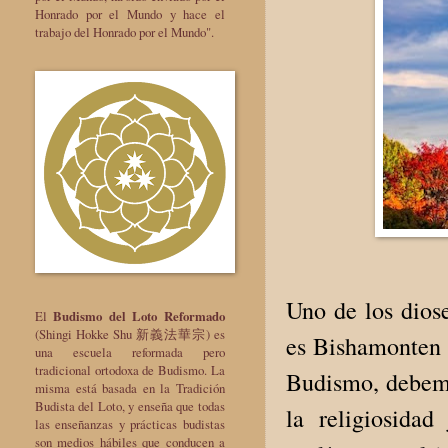
Honrado por el Mundo y hace el
trabajo del Honrado por el Mundo".
Uno de los dios
El
Budismo del Loto Reformado
(Shingi Hokke Shu 新義法華宗) es
es Bishamonten 
una escuela reformada pero
tradicional ortodoxa de Budismo. La
Budismo, debem
misma está basada en la Tradición
Budista del Loto, y enseña que todas
la religiosida
las enseñanzas y prácticas budistas
son medios hábiles que conducen a