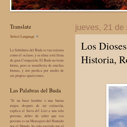
Translate
jueves, 21 de
Select Language
▼
Los Dioses
La Sabiduría del Buda es tan extensa
Historia, R
como el océano, y su alma está llena
de gran Compasión. El Buda no tiene
forma, pero se manifiesta de muchas
formas, y nos predica por medio de
sus propias apariciones.
Las Palabras del Buda
"Si un buen hombre o una buena
mujer, después de mi extinción,
explica el
Sutra del Loto
a una sola
persona, debes de saber que esa
persona es un Mensajero del Honrado
por el Mundo, ha sido enviado por el