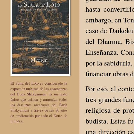
hasta convertirl
embargo, en Tend
caso de Daikokut
del Dharma. Bis
Enseñanza. Conc
por la sabiduría,
financiar obras 
El Sutra del Loto es considerado la
Por eso, al cont
expresión máxima de las enseñanzas
del Buda Shakyamuni. Es un texto
tres grandes fun
único que unifica y armoniza todos
los discursos anteriores del Buda
religiosa de pro
Shakyamuni a travéz de sus 80 años
de predicación por todo el Norte de
budista. Estas f
la India.
una dirección es