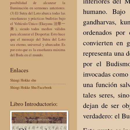
inferiores del 
posibilidad de alcanzar la
Iluminación en sermones anteriores.
humano. Bajo s
(3) El Sutra del Loto abarca todas las
enseñanzas y prácticas budistas bajo
gandharvas, ku
el Vehículo Único (Ekayana 法華一
乘), siendo todos medios válidos
ordenados por 
para alcanzar el Despertar. Esto hace
que el mensaje del Sutra del Loto
convierten en 
sea eterno, universal y abarcador. Es
por esto que es la enseñanza máxima
representa una d
del Buda en el mundo.
por el Budismo
Enlaces
invocadas como 
Shingi Hokke shu
una función sal
Shingi Hokke Shu Facebook
tales seres, sin
Libro Introductorio:
dejan de ser ob
verdadero: el Bu