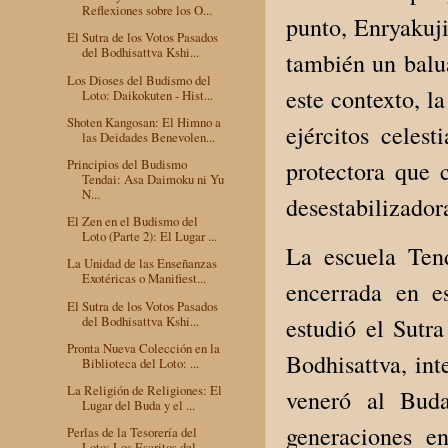
Reflexiones sobre los O...
punto, Enryakuji
El Sutra de los Votos Pasados
del Bodhisattva Kshi...
también un balua
Los Dioses del Budismo del
este contexto, l
Loto: Daikokuten - Hist...
Shoten Kangosan: El Himno a
ejércitos celest
las Deidades Benevolen...
protectora que c
Principios del Budismo
Tendai: Asa Daimoku ni Yu
N...
desestabilizador
El Zen en el Budismo del
Loto (Parte 2): El Lugar ...
La escuela Tend
La Unidad de las Enseñanzas
Exotéricas o Manifiest...
encerrada en es
El Sutra de los Votos Pasados
del Bodhisattva Kshi...
estudió el Sutra
Pronta Nueva Colección en la
Bodhisattva, int
Biblioteca del Loto: ...
La Religión de Religiones: El
veneró al Bud
Lugar del Buda y el ...
generaciones en
Perlas de la Tesorería del
Loto: Los Escritos del ...