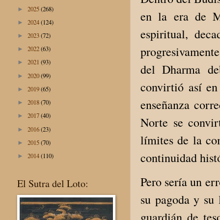
2025
(268)
►
en la era de M
2024
(124)
►
espiritual, dec
2023
(72)
►
progresivamente.
2022
(63)
►
2021
(93)
►
del Dharma deb
2020
(99)
►
convirtió así en
2019
(65)
►
enseñanza corre
2018
(70)
►
2017
(40)
►
Norte se convirt
2016
(23)
►
límites de la co
2015
(70)
►
continuidad hist
2014
(110)
►
Pero sería un er
El Sutra del Loto:
su pagoda y su 
guardián de tes