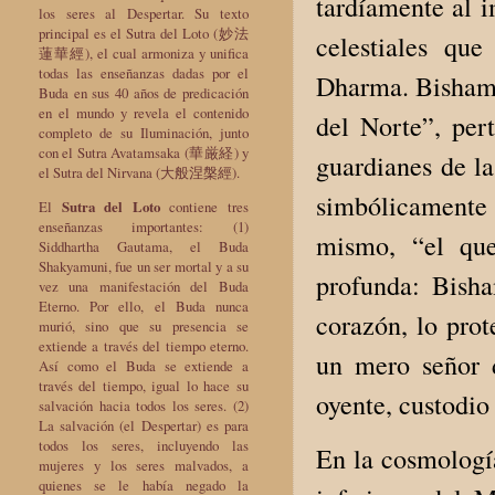
tardíamente al i
los seres al Despertar. Su texto
principal es el Sutra del Loto (妙法
celestiales qu
蓮華經), el cual armoniza y unifica
todas las enseñanzas dadas por el
Dharma. Bishamo
Buda en sus 40 años de predicación
en el mundo y revela el contenido
del Norte”, per
completo de su Iluminación, junto
con el Sutra Avatamsaka (華厳経) y
guardianes de la
el Sutra del Nirvana (大般涅槃經).
simbólicamente a
El
Sutra del Loto
contiene tres
enseñanzas importantes: (1)
mismo, “el que
Siddhartha Gautama, el Buda
Shakyamuni, fue un ser mortal y a su
profunda: Bish
vez una manifestación del Buda
Eterno. Por ello, el Buda nunca
corazón, lo prot
murió, sino que su presencia se
extiende a través del tiempo eterno.
un mero señor d
Así como el Buda se extiende a
través del tiempo, igual lo hace su
oyente, custodio
salvación hacia todos los seres. (2)
La salvación (el Despertar) es para
todos los seres, incluyendo las
En la cosmología
mujeres y los seres malvados, a
quienes se le había negado la