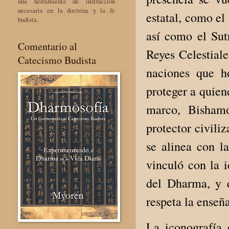
una herramienta de instrucción
necesaria en la doctrina y la fe
estatal, como el
budista.
así como el Sut
Comentario al
Reyes Celestiale
Catecismo Budista
naciones que h
proteger a quiene
marco, Bishamo
protector civili
se alinea con l
vinculó con la i
del Dharma, y 
respeta la enseñ
La iconografía 